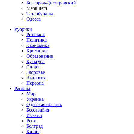
Белгород-Днестровский
Menu Item
Татарбунары
Одесса
Рубрики
Резонанс
Политика
Экономика
Криминал
Образование
Культура
Спорт
Здоровье
Экология
Персона
Районы
Мир
Украина
Одесская область
Бессарабия
Измаил
Рени
Болград
Килия