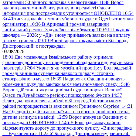
затримали 50-річного чоловіка з наркотиками
11:48
Ворог
вдарив ракетами поблизу ринку в передмісті Одеси:
інформація про постраждалих уточнюється ОНОВЛЕНО
10:54
За 40 тисяч доларів замовив убивство судді: в Одесі затримали
організатора
10:36
В Арцизькій громаді завершили
капітальний ремонт Задунаївської амбулаторії
09:51
Пакунок
школяра — 2026: у «Дії» знову приймають заявки на виплату
5 тисяч гривень
09:19
Вночі ворог атакував місто Білгород-
Дністровський: є постраждалі
03/08/2026
18:01
Два медзаклади Ізмаїльського району отримали
фінансову допомогу на придбання обладнання від румунських
партнерів
17:04
Укриття чи музейний простір: у Болградській
громаді виникла суперечка навколо підвалу історико-
етнографічного музею
16:39
На дорогах Одещини вводять
обмеження руху для вантажівок через аномальну спеку
15:46
Ворог здійснив атаку на цивільні судна в портах Великої
Одеси та Дунайського регіону: пошкоджено буксир
14:37
Через два роки після загибелі у Білгород-Дністровському
районі попрощаються із захисником Гриценком Сергієм
14:21
На Одещині водійка авто наїхала на свого однорічного сина:
дитина загинула на місці
12:59
Ворог атакував Одещину: є
постраждалі ОНОВЛЕНО
12:46
У Болградському районі
відремонтують дорогу до пропускного пункту «Виноградівка
— Вулканешти»
11:22
У Білгород-Дністровському районі 24-