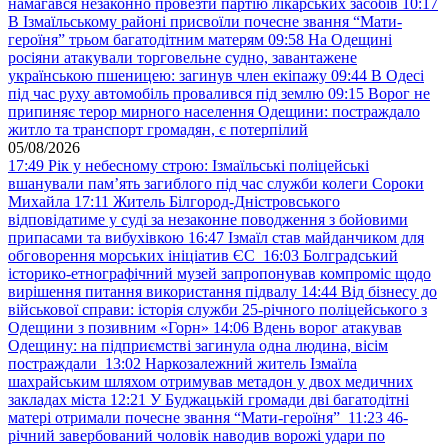
намагався незаконно провезти партію лікарських засобів
10:17
В Ізмаїльському районі присвоїли почесне звання “Мати-
героїня” трьом багатодітним матерям
09:58
На Одещині
росіяни атакували торговельне судно, завантажене
українською пшеницею: загинув член екіпажу
09:44
В Одесі
під час руху автомобіль провалився під землю
09:15
Ворог не
припиняє терор мирного населення Одещини: постраждало
житло та транспорт громадян, є потерпілий
05/08/2026
17:49
Рік у небесному строю: Ізмаїльські поліцейські
вшанували пам’ять загиблого під час служби колеги Сороки
Михайла
17:11
Житель Білгород-Дністровського
відповідатиме у суді за незаконне поводження з бойовими
припасами та вибухівкою
16:47
Ізмаїл став майданчиком для
обговорення морських ініціатив ЄС
16:03
Болградський
історико-етнографічний музей запропонував компроміс щодо
вирішення питання використання підвалу
14:44
Від бізнесу до
військової справи: історія служби 25-річного поліцейського з
Одещини з позивним «Горн»
14:06
Вдень ворог атакував
Одещину: на підприємстві загинула одна людина, вісім
постраждали
13:02
Наркозалежний житель Ізмаїла
шахрайським шляхом отримував метадон у двох медичних
закладах міста
12:21
У Буджацькій громади дві багатодітні
матері отримали почесне звання “Мати-героїня”
11:23
46-
річний завербований чоловік наводив ворожі удари по