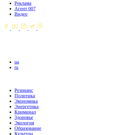
Реклама
Агент 007
Видео
ua
ru
Резонанс
Политика
Экономика
Энергетика
Криминал
Здоровье
Экология
Образование
Культура