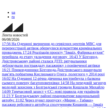
ua
ru
Лента новостей
06/08/2026
17:56
На Одещині звернення до сервісних центрів МВС для
перереєстрації автівок обернулися відкриттям кримінальних
проваджень
17:24
Реалізація проєкту “Ізмаїл. Фабрика-кухня”
перейшла до етапу укладення договору
16:43
У Білгород-
Дністровському районі сталася ДТП: рятувальники
деблокували постраждалу пасажирку з понівеченої автівки
16:21
Прикордонники Білгорода-Дністровського вшанували
пам’ять побратима Кислицького Олега, полеглого у 2014 році
16:02
На Одещині 12-річна дівчинка вистрибнула з балкона
сьомого поверху багатоповерхівки
14:58
На передовій загинув
молодий захисник з Болградської громади Кишлали Михайло
14:09
Тимчасовий захист у ЄС: нові правила для українців
11:23
У Болградському районі працюватиме вакцинальний
автобус
11:02
Через пункт пропуску «Мирне – Табаки»
пасажир рейсового автобуса сполученням Кишинів — Ізмаїл