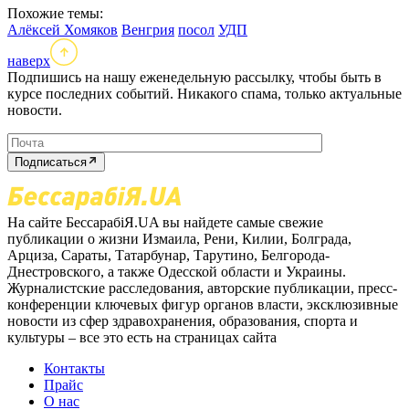
Похожие темы:
Алёксей Хомяков
Венгрия
посол
УДП
наверх
Подпишись на нашу еженедельную рассылку, чтобы быть в
курсе последних событий. Никакого спама, только актуальные
новости.
Подписаться
На сайте БессарабіЯ.UA вы найдете самые свежие
публикации о жизни Измаила, Рени, Килии, Болграда,
Арциза, Сараты, Татарбунар, Тарутино, Белгорода-
Днестровского, а также Одесской области и Украины.
Журналистские расследования, авторские публикации, пресс-
конференции ключевых фигур органов власти, эксклюзивные
новости из сфер здравохранения, образования, спорта и
культуры – все это есть на страницах сайта
Контакты
Прайс
О нас