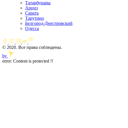
Татарбунары
Арциз
Сарата
Тарутино
Белгород-Днестровский
Одесса
© 2020. Все права соблюдены.
by
error:
Content is protected !!