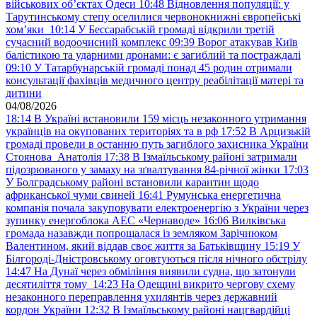
військових обʼєктах Одеси
10:48
Відновлення популяції: у
Тарутинському степу оселилися червонокнижні європейські
хом’яки
10:14
У Бессарабській громаді відкрили третій
сучасний водоочисний комплекс
09:39
Ворог атакував Київ
балістикою та ударними дронами: є загиблий та постраждалі
09:10
У Татарбунарській громаді понад 45 родин отримали
консультації фахівців медичного центру реабілітації матері та
дитини
04/08/2026
18:14
В Україні встановили 159 місць незаконного утримання
українців на окупованих територіях та в рф
17:52
В Арцизькій
громаді провели в останню путь загиблого захисника України
Стоянова Анатолія
17:38
В Ізмаїльському районі затримали
підозрюваного у замаху на зґвалтування 84-річної жінки
17:03
У Болградському районі встановили карантин щодо
африканської чуми свиней
16:41
Румунська енергетична
компанія почала закуповувати електроенергію з України через
зупинку енергоблока АЕС «Чернаводе»
16:06
Вилківська
громада назавжди попрощалася із земляком Зарічнюком
Валентином, який віддав своє життя за Батьківщину
15:19
У
Білгороді-Дністровському оговтуються після нічного обстрілу
14:47
На Дунаї через обміління виявили судна, що затонули
десятиліття тому
14:23
На Одещині викрито чергову схему
незаконного переправлення ухилянтів через державний
кордон України
12:32
В Ізмаїльському районі нацгвардійці