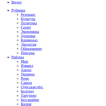
Видео
Рубрики
Резонанс
Культура
Политика
Спорт
Экономика
Здоровье
Криминал
Экология
Образование
Персона
Районы
Мир
Измаил
Арциз
Украина
Рени
Сарата
Одесская обл.
Болград
Тарутино
Бессарабия
Килия