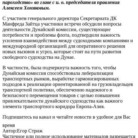
пароходство» во главе с и. о. председателя правления
Алексеем Хомяковым.
С участием генерального директора Секретариата ДК
Манфреда Зайтца участники встречи обсудили вопросы
деятельности Дунайской комиссии, существующие
потребности и проблемы флота, подтвердили важность
усиления взаимодействия между судоходными компаниями и
международной организацией для оперативного решения
новых вызовов и угроз, которые стоят на пути развития
свободного судоходства на Дунае.
В частности, была подчеркнута важность того, чтобы
Дунайская комиссия способствовала либерализации
транспортных рынков, выработке гармонизированных
подходов к реализации ориентированной на грузовладельцев
транспортной политики, обеспечению надежного и
безопасного перемещения товаров с целью повышения
привлекательности дунайского судоходства как важного
элемента транспортного коридора Европа-Азия.
Подпишитесь на канал и читайте новости в удобное для Вас
время
Автор:Егор Стриж
Частичное или полное использование материалов разрешается