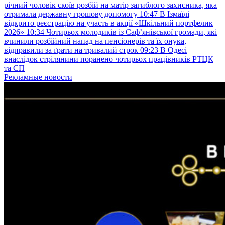
річний чоловік скоїв розбій на матір загиблого захисника, яка
отримала державну грошову допомогу
10:47
В Ізмаїлі
відкрито реєстрацію на участь в акції «Шкільний портфелик
2026»
10:34
Чотирьох молодиків із Саф’янівської громади, які
вчинили розбійний напад на пенсіонерів та їх онука,
відправили за ґрати на тривалий строк
09:23
В Одесі
внаслідок стрілянини поранено чотирьох працівників РТЦК
та СП
Рекламные новости