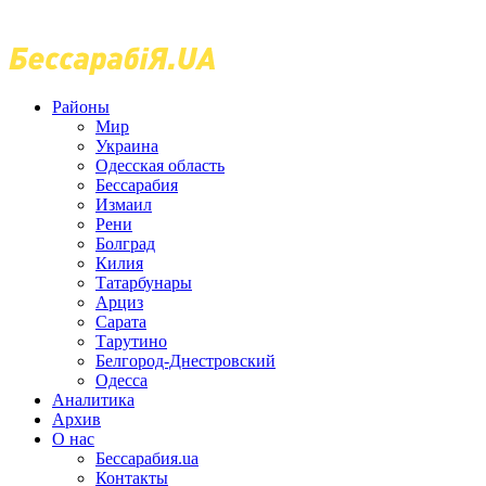
Районы
Мир
Украина
Одесская область
Бессарабия
Измаил
Рени
Болград
Килия
Татарбунары
Арциз
Сарата
Тарутино
Белгород-Днестровский
Одесса
Аналитика
Архив
О нас
Бессарабия.ua
Контакты