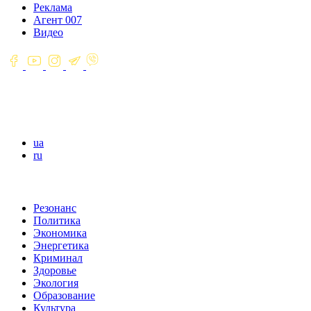
Реклама
Агент 007
Видео
ua
ru
Резонанс
Политика
Экономика
Энергетика
Криминал
Здоровье
Экология
Образование
Культура