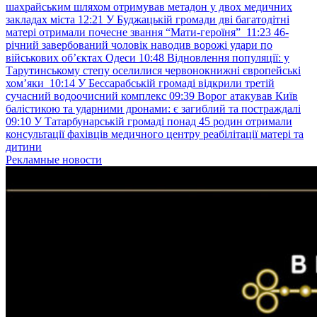
шахрайським шляхом отримував метадон у двох медичних
закладах міста
12:21
У Буджацькій громади дві багатодітні
матері отримали почесне звання “Мати-героїня”
11:23
46-
річний завербований чоловік наводив ворожі удари по
військових обʼєктах Одеси
10:48
Відновлення популяції: у
Тарутинському степу оселилися червонокнижні європейські
хом’яки
10:14
У Бессарабській громаді відкрили третій
сучасний водоочисний комплекс
09:39
Ворог атакував Київ
балістикою та ударними дронами: є загиблий та постраждалі
09:10
У Татарбунарській громаді понад 45 родин отримали
консультації фахівців медичного центру реабілітації матері та
дитини
Рекламные новости