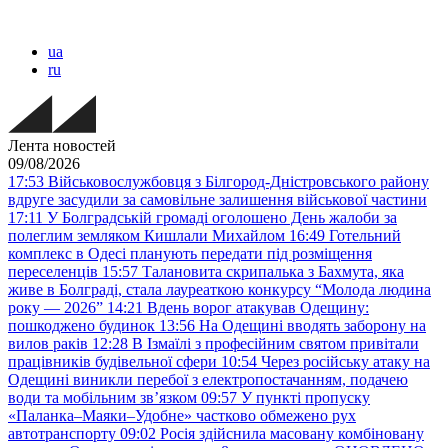
ua
ru
Лента новостей
09/08/2026
17:53
Військовослужбовця з Білгород-Дністровського району
вдруге засудили за самовільне залишення військової частини
17:11
У Болградській громаді оголошено День жалоби за
полеглим земляком Кишлали Михайлом
16:49
Готельний
комплекс в Одесі планують передати під розміщення
переселенців
15:57
Талановита скрипалька з Бахмута, яка
живе в Болграді, стала лауреаткою конкурсу “Молода людина
року — 2026”
14:21
Вдень ворог атакував Одещину:
пошкоджено будинок
13:56
На Одещині вводять заборону на
вилов раків
12:28
В Ізмаїлі з професійним святом привітали
працівників будівельної сфери
10:54
Через російську атаку на
Одещині виникли перебої з електропостачанням, подачею
води та мобільним звʼязком
09:57
У пункті пропуску
«Паланка–Маяки–Удобне» частково обмежено рух
автотранспорту
09:02
Росія здійснила масовану комбіновану