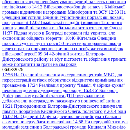
обговорення щодо перейменування вулиці на честь полеглого
поліцейського
14:12
Військовослужбовців запасу з Кілійської
громади відзначили нагородами Міноборони та ЗСУ
12:53
На
Одещині запустили Єдиний туристичний портал: які локації
представлені
12:02
Ізмаїльські гвардійці виявили 12-річного
хлопця, який після сварки з батьками хотів втекти до Одеси
11:37
Підвал музею в Болграді передали під укриття, але
експозицію обіцяють зберегти
10:46
Жителька Одещини
просила суд стягнути з росії 50 тисяч євро моральної шкоди
через страх та порушення звичного способу життя внаслідок
військової агресії
09:34
42-річний житель Білгород-
Дністровського району за збут пістолета та зберігання гранати
може потрапити за ґрати на сім років
06/08/2026
17:56
На Одещині звернення до сервісних центрів МВС для
перереєстрації автівок обернулися відкриттям кримінальних
проваджень
17:24
Реалізація проєкту “Ізмаїл. Фабрика-кухня”
перейшла до етапу укладення договору
16:43
У Білгород-
Дністровському районі сталася ДТП: рятувальники
деблокували постраждалу пасажирку з понівеченої автівки
16:21
Прикордонники Білгорода-Дністровського вшанували
пам’ять побратима Кислицького Олега, полеглого у 2014 році
16:02
На Одещині 12-річна дівчинка вистрибнула з балкона
сьомого поверху багатоповерхівки
14:58
На передовій загинув
молодий захисник з Болградської громади Кишлали Михайло