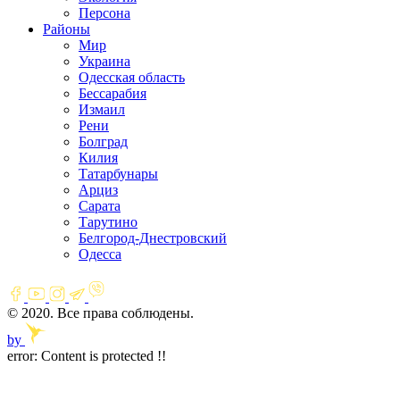
Персона
Районы
Мир
Украина
Одесская область
Бессарабия
Измаил
Рени
Болград
Килия
Татарбунары
Арциз
Сарата
Тарутино
Белгород-Днестровский
Одесса
© 2020. Все права соблюдены.
by
error:
Content is protected !!