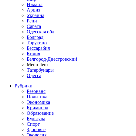
Измаил
Арциз
Украина
Рени
Сарата
Одесская обл.
Болград
Тарутино
Бессарабия
Килия
Белгород-Днестровский
Menu Item
Татарбунары
Одесса
Рубрики
Резонанс
Политика
Экономика
Криминал
Образование
Культура
Спорт
Здоровье
Экология