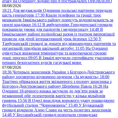
атаку на Одещину: відомо про 8 постраждалих ОНОВЛЕНО
08/08/2026
18:21
Для медзакладів Одещини польські партнери передали
шість генераторів
17:30
Крали телефони та гроші: троє
мешканців Ізмаїльського району понесуть відповідальність за
скоєні крадіжки
16:12
В амбулаторіях Городненської громади
покращили умови для пацієнтів і медперсоналу
14:48
В
Ізмаїльському районі поліцейські разом із театром імпровізації
провели для дітей інтерактивний урок безпеки
12:50
У
Тарбунарській громаді за донати від міжнародних партнерів та
організацій придбали шкільний автобус
11:05
На Одещині
очікується зниження температури та короткочасні грозові
дощі: прогноз
09:05
В Ізмаїлі вручили сертифікати учасникам
перших безоплатних курсів гагаузької мови
07/08/2026
18:36
Чотирьох захисників України з Білгород-Дністровського
району посмертно відзначено орденом «За мужність»
18:00
Трагічно обірвалося життя звільненого з полону захисника з
Білгород-Дністровського району Щербини Павла
16:28
На
Одещині 18-річного юнака засудили до дев’яти років за
незаконний обіг психотропів вартістю у кілька мільйонів
гривень
15:56
В Одесі внаслідок ворожого удару пошкоджено
футбольний стадіон “Чорноморець”
15:49
У Буджацькій
громаді відкрили Алею Слави на честь полеглих захисників
14:48
У Бессарабській громаді розпочали громадське