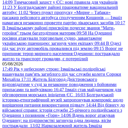
14:09
Тимчасовий захист у ЄС: нові правила для українців
11:23
У Болградському районі працюватиме вакцинальний
автобус
11:02
Через пункт пропуску «Мирне – Табаки»
пасажир рейсового автобуса сполученням Кишинів — Ізмаїл
намагався незаконно провезти партію лікарських засобів
10:17
В Ізмаїльському районі присвоїли почесне звання “Мати-
героїня” трьом багатодітним матерям
09:58
На Одещині
росіяни атакували торговельне судно, завантажене
українською пшеницею: загинув член екіпажу
09:44
В Одесі
під час руху автомобіль провалився під землю
09:15
Ворог не
припиняє терор мирного населення Одещини: постраждало
житло та транспорт громадян, є потерпілий
05/08/2026
17:49
Рік у небесному строю: Ізмаїльські поліцейські
вшанували пам’ять загиблого під час служби колеги Сороки
Михайла
17:11
Житель Білгород-Дністровського
відповідатиме у суді за незаконне поводження з бойовими
припасами та вибухівкою
16:47
Ізмаїл став майданчиком для
обговорення морських ініціатив ЄС
16:03
Болградський
історико-етнографічний музей запропонував компроміс щодо
вирішення питання використання підвалу
14:44
Від бізнесу до
військової справи: історія служби 25-річного поліцейського з
Одещини з позивним «Горн»
14:06
Вдень ворог атакував
Одещину: на підприємстві загинула одна людина, вісім
постраждали
13:02
Наркозалежний житель Ізмаїла