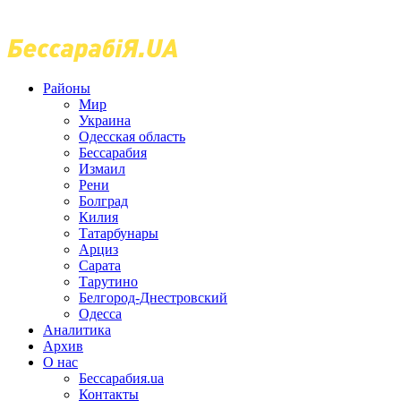
Районы
Мир
Украина
Одесская область
Бессарабия
Измаил
Рени
Болград
Килия
Татарбунары
Арциз
Сарата
Тарутино
Белгород-Днестровский
Одесса
Аналитика
Архив
О нас
Бессарабия.ua
Контакты