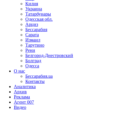
Килия
Украина
Татарбунары
Одесская обл.
Арциз
Бессарабия
Сарата
Измаил
Тарутино
Рени
Белгород-Днестровский
Болград
Одесса
О нас
Бессарабия.ua
Контакты
Аналитика
Архив
Реклама
Агент 007
Видео