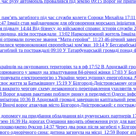
д час руху автомобіль провалився під землю
09:15
Ворог не припи
и пам’ять загиблого під час служби колеги Сороки Михайла
17:11
:47
Ізмаїл став майданчиком для обговорення морських ініціати
я підвалу
14:44
Від бізнесу до військової справи: історія служб
 людина, вісім постраждали
13:02
Наркозалежний житель Ізмаїл
ері отримали почесне звання “Мати-героїня”
11:23
46-річний заве
елилися червонокнижні європейські хом’яки
10:14
У Бессарабськ
загиблий та постраждалі
09:10
У Татарбунарській громаді понад 
раїнців на окупованих територіях та в рф
17:52
В Арцизькій гро
озрюваного у замаху на зґвалтування 84-річної жінки
17:03
У Бол
уповувати електроенергію з України через зупинку енергоблока
своє життя за Батьківщину
15:19
У Білгороді-Дністровському ого
 викрито чергову схему незаконного переправлення ухилянтів ч
8
Ворог вдарив ракетами поблизу ринку в передмісті Одеси: 
анізатора
10:36
В Арцизькій громаді завершили капітальний ремон
9
Вночі ворог атакував місто Білгород-Дністровський: є постраж
у допомогу на придбання обладнання від румунських партнерів
1
узею
16:39
На дорогах Одещини вводять обмеження руху для вант
: пошкоджено буксир
14:37
Через два роки після загибелі у Білг
свого однорічного сина: дитина загинула на місці
12:59
Ворог ат