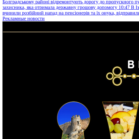
Болградському районі відремонтують дорогу до пропускного 
захисника, яка отримала державну грошову допомогу
10:47
В І
вчинили розбійний напад на пенсіонерів та їх онука, відправил
Рекламные новости