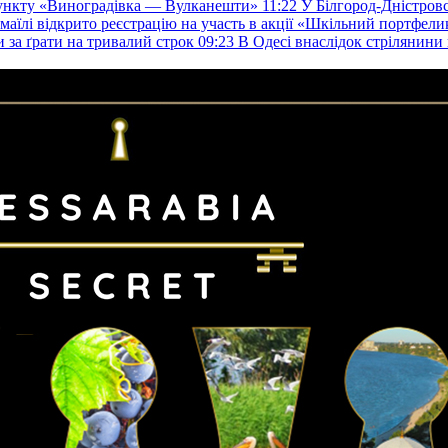
пункту «Виноградівка — Вулканешти»
11:22
У Білгород-Дністровс
змаїлі відкрито реєстрацію на участь в акції «Шкільний портфели
и за ґрати на тривалий строк
09:23
В Одесі внаслідок стрілянин