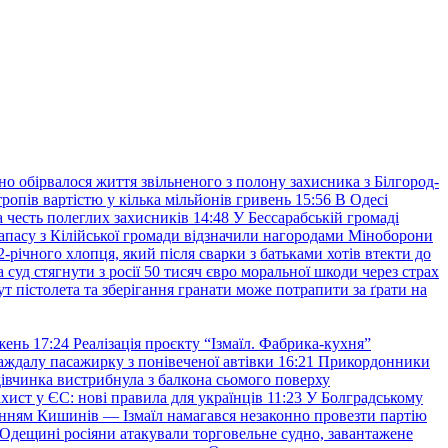
но обірвалося життя звільненого з полону захисника з Білгород-
ропів вартістю у кілька мільйонів гривень
15:56
В Одесі
 честь полеглих захисників
14:48
У Бессарабській громаді
апасу з Кілійської громади відзначили нагородами Міноборони
2-річного хлопця, який після сварки з батьками хотів втекти до
уд стягнути з росії 50 тисяч євро моральної шкоди через страх
т пістолета та зберігання гранати може потрапити за ґрати на
жень
17:24
Реалізація проєкту “Ізмаїл. Фабрика-кухня”
аждалу пасажирку з понівеченої автівки
16:21
Прикордонники
івчинка вистрибнула з балкона сьомого поверху
хист у ЄС: нові правила для українців
11:23
У Болградському
нням Кишинів — Ізмаїл намагався незаконно провезти партію
Одещині росіяни атакували торговельне судно, завантажене