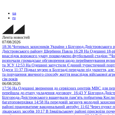
ua
ru
Лента новостей
07/08/2026
18:36
Чотирьох захисників України з Білгород-Дністровського 
Дністровського району Щербини Павла
16:28
На Одещині 18-рі
внаслідок ворожого удару пошкоджено футбольний стадіон “Ч
розпочали громадське обговорення щодо перейменування вулиці
та ЗСУ
12:53
На Одещині запустили Єдиний туристичний портал
Одеси
11:37
Підвал музею в Болграді передали під укриття, ал
та порушення звичного способу життя внаслідок військової агре
сім років
06/08/2026
17:56
На Одещині звернення до сервісних центрів МВС для пер
перейшла до етапу укладення договору
16:43
У Білгород-Дніст
Білгорода-Дністровського вшанували пам’ять побратима Кислиц
багатоповерхівки
14:58
На передовій загинув молодий захисни
районі працюватиме вакцинальний автобус
11:02
Через пункт 
лікарських засобів
10:17
В Ізмаїльському районі присвоїли поч