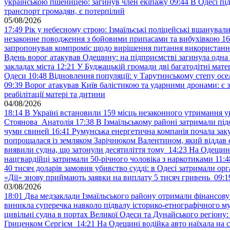
українською пшеницею: загинув член екіпажу
09:44
В Одесі пі
транспорт громадян, є потерпілий
05/08/2026
17:49
Рік у небесному строю: Ізмаїльські поліцейські вшанувал
незаконне поводження з бойовими припасами та вибухівкою
16
запропонував компроміс щодо вирішення питання використанн
Вдень ворог атакував Одещину: на підприємстві загинула одна
закладах міста
12:21
У Буджацькій громади дві багатодітні мат
Одеси
10:48
Відновлення популяції: у Тарутинському степу ос
09:39
Ворог атакував Київ балістикою та ударними дронами: є 
реабілітації матері та дитини
04/08/2026
18:14
В Україні встановили 159 місць незаконного утримання ук
Стоянова Анатолія
17:38
В Ізмаїльському районі затримали під
чуми свиней
16:41
Румунська енергетична компанія почала зак
попрощалася із земляком Зарічнюком Валентином, який віддав 
виявили судна, що затонули десятиліття тому
14:23
На Одещині
нацгвардійці затримали 50-річного чоловіка з наркотиками
11:4
40 тисяч доларів замовив убивство судді: в Одесі затримали орг
«Дії» знову приймають заявки на виплату 5 тисяч гривень
09:1
03/08/2026
18:01
Два медзаклади Ізмаїльського району отримали фінансов
виникла суперечка навколо підвалу історико-етнографічного м
цивільні судна в портах Великої Одеси та Дунайського регіону
Гриценком Сергієм
14:21
На Одещині водійка авто наїхала на 