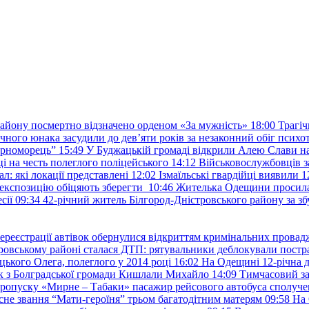
району посмертно відзначено орденом «За мужність»
18:00
Трагіч
чного юнака засудили до дев’яти років за незаконний обіг психот
орноморець”
15:49
У Буджацькій громаді відкрили Алею Слави на
 на честь полеглого поліцейського
14:12
Військовослужбовців з
: які локації представлені
12:02
Ізмаїльські гвардійці виявили 1
е експозицію обіцяють зберегти
10:46
Жителька Одещини просила с
сії
09:34
42-річний житель Білгород-Дністровського району за збу
ереєстрації автівок обернулися відкриттям кримінальних провад
ровському районі сталася ДТП: рятувальники деблокували постр
ького Олега, полеглого у 2014 році
16:02
На Одещині 12-річна д
к з Болградської громади Кишлали Михайло
14:09
Тимчасовий за
пропуску «Мирне – Табаки» пасажир рейсового автобуса сполуче
есне звання “Мати-героїня” трьом багатодітним матерям
09:58
На 