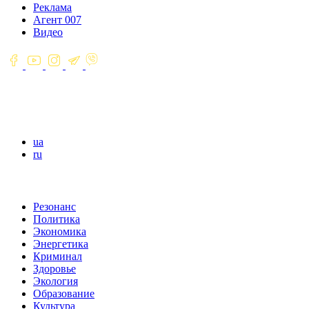
Реклама
Агент 007
Видео
ua
ru
Резонанс
Политика
Экономика
Энергетика
Криминал
Здоровье
Экология
Образование
Культура