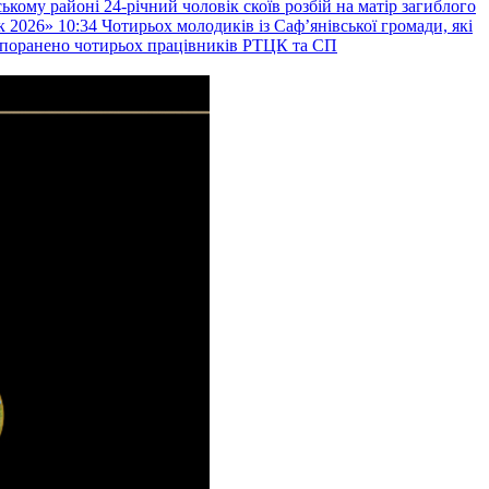
ькому районі 24-річний чоловік скоїв розбій на матір загиблого
к 2026»
10:34
Чотирьох молодиків із Саф’янівської громади, які
и поранено чотирьох працівників РТЦК та СП