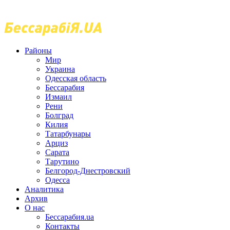
Районы
Мир
Украина
Одесская область
Бессарабия
Измаил
Рени
Болград
Килия
Татарбунары
Арциз
Сарата
Тарутино
Белгород-Днестровский
Одесса
Аналитика
Архив
О нас
Бессарабия.ua
Контакты