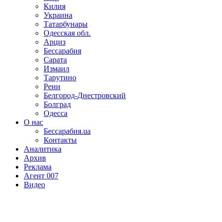
Килия
Украина
Татарбунары
Одесская обл.
Арциз
Бессарабия
Сарата
Измаил
Тарутино
Рени
Белгород-Днестровский
Болград
Одесса
О нас
Бессарабия.ua
Контакты
Аналитика
Архив
Реклама
Агент 007
Видео