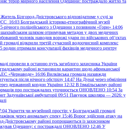
няє терор мирного населення Одещини: постраждало житло та
Житель Білгород-Дністровського відповідатиме у суді за
в ЄС
16:03
Болградський історико-етнографічний музей
и 25-річного поліцейського з Одещини з позивним «Горн»
14:06
а шахрайським шляхом отримував метадон у двох медичних
рбований чоловік наводив ворожі удари по військових обʼєктах
ій громаді відкрили третій сучасний водоочисний комплекс
45 родин отримали консультації фахівців медичного центру
маді провели в останню путь загиблого захисника України
градському районі встановили карантин щодо африканської
 АЕС «Чернаводе»
16:06
Вилківська громада назавжди
втуються після нічного обстрілу
14:47
На Дунаї через обміління
ерез державний кордон України
12:32
В Ізмаїльському районі
інформація про постраждалих уточнюється ОНОВЛЕНО
10:54
За
т Задунаївської амбулаторії
09:51
Пакунок школяра — 2026: у
далі
7:04
Укриття чи музейний простір: у Болградській громаді
ажівок через аномальну спеку
15:46
Ворог здійснив атаку на
ород-Дністровському районі попрощаються із захисником
акував Одещину: є постраждалі ОНОВЛЕНО
12:46
У