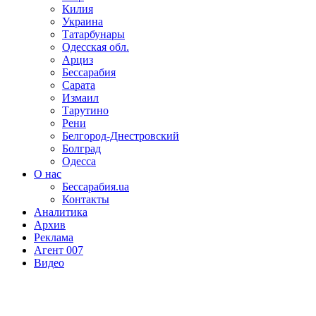
Килия
Украина
Татарбунары
Одесская обл.
Арциз
Бессарабия
Сарата
Измаил
Тарутино
Рени
Белгород-Днестровский
Болград
Одесса
О нас
Бессарабия.ua
Контакты
Аналитика
Архив
Реклама
Агент 007
Видео