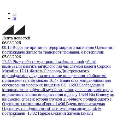
ua
ru
Лента новостей
06/08/2026
09:15
Ворог не припиняє терор мирного населення Одещини:
постраждало житло та транспорт громадян, є потерпілий
05/08/2026
17:49
Рік у небесному строю: Ізмаїльські поліцейські
вшанували пам’ять загиблого під час служби колеги Сороки
Михайла
17:11
Житель Білгород-Дністровського
відповідатиме у суді за незаконне поводження з бойовими
припасами та вибухівкою
16:47
Ізмаїл став майданчиком для
обговорення морських ініціатив ЄС
16:03
Болградський
історико-етнографічний музей запропонував компроміс щодо
вирішення питання використання підвалу
14:44
Від бізнесу до
військової справи: історія служби 25-річного поліцейського з
Одещини з позивним «Горн»
14:06
Вдень ворог атакував
Одещину: на підприємстві загинула одна людина, вісім
постраждали
13:02
Наркозалежний житель Ізмаїла