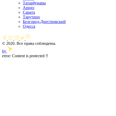
Татарбунары
Арциз
Сарата
Тарутино
Белгород-Днестровский
Одесса
© 2020. Все права соблюдены.
by
error:
Content is protected !!