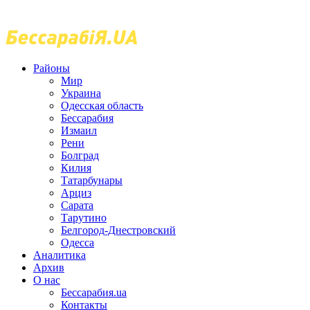
Районы
Мир
Украина
Одесская область
Бессарабия
Измаил
Рени
Болград
Килия
Татарбунары
Арциз
Сарата
Тарутино
Белгород-Днестровский
Одесса
Аналитика
Архив
О нас
Бессарабия.ua
Контакты