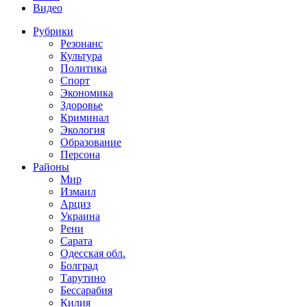
Видео
Рубрики
Резонанс
Культура
Политика
Спорт
Экономика
Здоровье
Криминал
Экология
Образование
Персона
Районы
Мир
Измаил
Арциз
Украина
Рени
Сарата
Одесская обл.
Болград
Тарутино
Бессарабия
Килия