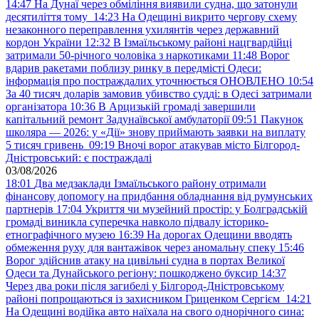
14:47
На Дунаї через обміління виявили судна, що затонули
десятиліття тому
14:23
На Одещині викрито чергову схему
незаконного переправлення ухилянтів через державний
кордон України
12:32
В Ізмаїльському районі нацгвардійці
затримали 50-річного чоловіка з наркотиками
11:48
Ворог
вдарив ракетами поблизу ринку в передмісті Одеси:
інформація про постраждалих уточнюється ОНОВЛЕНО
10:54
За 40 тисяч доларів замовив убивство судді: в Одесі затримали
організатора
10:36
В Арцизькій громаді завершили
капітальний ремонт Задунаївської амбулаторії
09:51
Пакунок
школяра — 2026: у «Дії» знову приймають заявки на виплату
5 тисяч гривень
09:19
Вночі ворог атакував місто Білгород-
Дністровський: є постраждалі
03/08/2026
18:01
Два медзаклади Ізмаїльського району отримали
фінансову допомогу на придбання обладнання від румунських
партнерів
17:04
Укриття чи музейний простір: у Болградській
громаді виникла суперечка навколо підвалу історико-
етнографічного музею
16:39
На дорогах Одещини вводять
обмеження руху для вантажівок через аномальну спеку
15:46
Ворог здійснив атаку на цивільні судна в портах Великої
Одеси та Дунайського регіону: пошкоджено буксир
14:37
Через два роки після загибелі у Білгород-Дністровському
районі попрощаються із захисником Гриценком Сергієм
14:21
На Одещині водійка авто наїхала на свого однорічного сина: