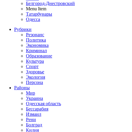
Белгород-Днестровский
Menu Item
Татарбунары
Одесса
Рубрики
Резонанс
Политика
Экономика
Криминал
Образование
Культура
Спорт
Здоровье
Экология
Персона
Районы
Мир
Украина
Одесская область
Бессарабия
Измаил
Рени
Болград
Килия