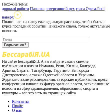
Похожие темы:
дорожні роботи
Паланка
реверсивний рух
траса Одеса-Рені
наверх
Подпишись на нашу еженедельную рассылку, чтобы быть в
курсе последних событий. Никакого спама, только актуальные
новости.
Подписаться
На сайте БессарабіЯ.UA вы найдете самые свежие
публикации о жизни Измаила, Рени, Килии, Болграда,
Арциза, Сараты, Татарбунар, Тарутино, Белгорода-
Днестровского, а также Одесской области и Украины.
Журналистские расследования, авторские публикации, пресс-
конференции ключевых фигур органов власти, эксклюзивные
новости из сфер здравохранения, образования, спорта и
культуры – все это есть на страницах сайта
Контакты
Прайс
О нас