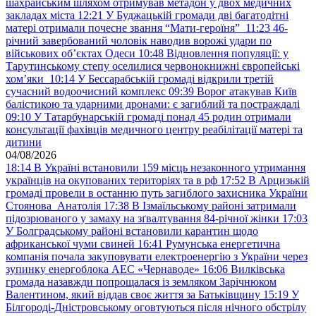
шахрайським шляхом отримував метадон у двох медичних
закладах міста
12:21
У Буджацькій громади дві багатодітні
матері отримали почесне звання “Мати-героїня”
11:23
46-
річний завербований чоловік наводив ворожі удари по
військових обʼєктах Одеси
10:48
Відновлення популяції: у
Тарутинському степу оселилися червонокнижні європейські
хом’яки
10:14
У Бессарабській громаді відкрили третій
сучасний водоочисний комплекс
09:39
Ворог атакував Київ
балістикою та ударними дронами: є загиблий та постраждалі
09:10
У Татарбунарській громаді понад 45 родин отримали
консультації фахівців медичного центру реабілітації матері та
дитини
04/08/2026
18:14
В Україні встановили 159 місць незаконного утримання
українців на окупованих територіях та в рф
17:52
В Арцизькій
громаді провели в останню путь загиблого захисника України
Стоянова Анатолія
17:38
В Ізмаїльському районі затримали
підозрюваного у замаху на зґвалтування 84-річної жінки
17:03
У Болградському районі встановили карантин щодо
африканської чуми свиней
16:41
Румунська енергетична
компанія почала закуповувати електроенергію з України через
зупинку енергоблока АЕС «Чернаводе»
16:06
Вилківська
громада назавжди попрощалася із земляком Зарічнюком
Валентином, який віддав своє життя за Батьківщину
15:19
У
Білгороді-Дністровському оговтуються після нічного обстрілу