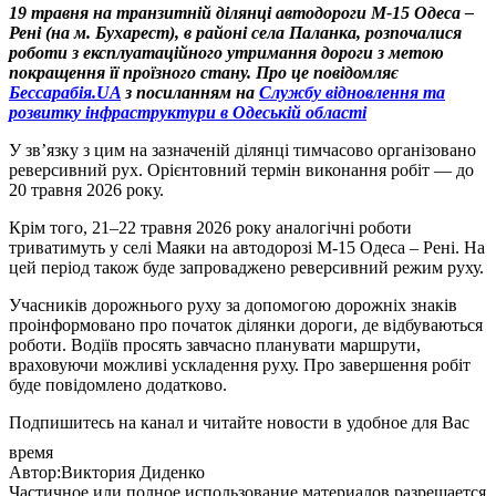
19 травня на транзитній ділянці автодороги М-15 Одеса –
Рені (на м. Бухарест), в районі села Паланка, розпочалися
роботи з експлуатаційного утримання дороги з метою
покращення її проїзного стану.
Про це повідомляє
Бессарабія.UA
з посиланням на
Службу відновлення та
розвитку інфраструктури в Одеській області
У зв’язку з цим на зазначеній ділянці тимчасово організовано
реверсивний рух. Орієнтовний термін виконання робіт — до
20 травня 2026 року.
Крім того, 21–22 травня 2026 року аналогічні роботи
триватимуть у селі Маяки на автодорозі М-15 Одеса – Рені. На
цей період також буде запроваджено реверсивний режим руху.
Учасників дорожнього руху за допомогою дорожніх знаків
проінформовано про початок ділянки дороги, де відбуваються
роботи. Водіїв просять завчасно планувати маршрути,
враховуючи можливі ускладення руху. Про завершення робіт
буде повідомлено додатково.
Подпишитесь на канал и читайте новости в удобное для Вас
время
Автор:Виктория Диденко
Частичное или полное использование материалов разрешается