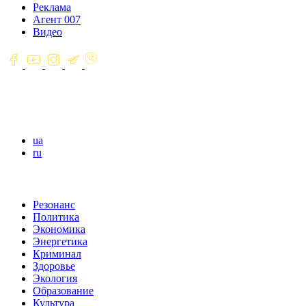
Реклама
Агент 007
Видео
ua
ru
Резонанс
Политика
Экономика
Энергетика
Криминал
Здоровье
Экология
Образование
Культура