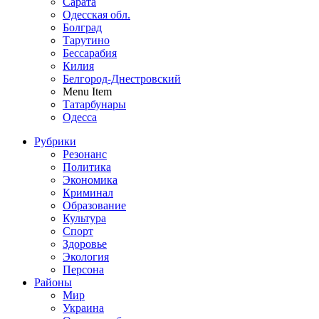
Сарата
Одесская обл.
Болград
Тарутино
Бессарабия
Килия
Белгород-Днестровский
Menu Item
Татарбунары
Одесса
Рубрики
Резонанс
Политика
Экономика
Криминал
Образование
Культура
Спорт
Здоровье
Экология
Персона
Районы
Мир
Украина