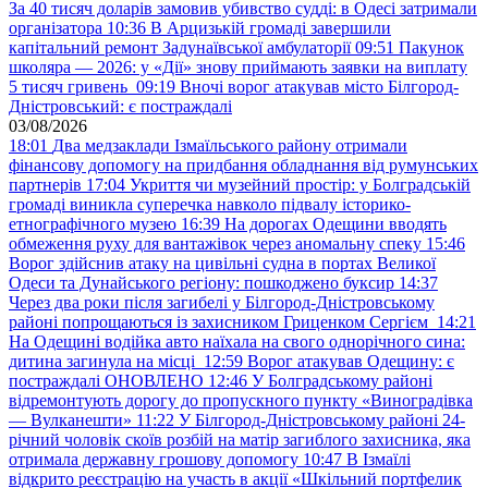
За 40 тисяч доларів замовив убивство судді: в Одесі затримали
організатора
10:36
В Арцизькій громаді завершили
капітальний ремонт Задунаївської амбулаторії
09:51
Пакунок
школяра — 2026: у «Дії» знову приймають заявки на виплату
5 тисяч гривень
09:19
Вночі ворог атакував місто Білгород-
Дністровський: є постраждалі
03/08/2026
18:01
Два медзаклади Ізмаїльського району отримали
фінансову допомогу на придбання обладнання від румунських
партнерів
17:04
Укриття чи музейний простір: у Болградській
громаді виникла суперечка навколо підвалу історико-
етнографічного музею
16:39
На дорогах Одещини вводять
обмеження руху для вантажівок через аномальну спеку
15:46
Ворог здійснив атаку на цивільні судна в портах Великої
Одеси та Дунайського регіону: пошкоджено буксир
14:37
Через два роки після загибелі у Білгород-Дністровському
районі попрощаються із захисником Гриценком Сергієм
14:21
На Одещині водійка авто наїхала на свого однорічного сина:
дитина загинула на місці
12:59
Ворог атакував Одещину: є
постраждалі ОНОВЛЕНО
12:46
У Болградському районі
відремонтують дорогу до пропускного пункту «Виноградівка
— Вулканешти»
11:22
У Білгород-Дністровському районі 24-
річний чоловік скоїв розбій на матір загиблого захисника, яка
отримала державну грошову допомогу
10:47
В Ізмаїлі
відкрито реєстрацію на участь в акції «Шкільний портфелик