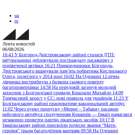
ua
ru
Лента новостей
06/08/2026
16:43
У Білгород-Дністровському районі сталася ДТП:
рятувальники деблокували постраждалу пасажирку з
понівеченої автівки
16:21
Прикордонники Білгорода-
Дністровського вшанували пам’ять побратима Кислицького
Олега, полеглого у 2014 році
16:02
На Одещині 12-річна
дівчинка вистрибнула з балкона сьомого поверху
багатоповерхівки
14:58
На передовій загинув молодий
захисник з Болградської громади Кишлали Михайло
14:09
Тимчасовий захист у ЄС: нові правила для українців
11:23
У
Болградському районі працюватиме вакцинальний автобус
11:02
Через пункт пропуску «Мирне – Табаки» пасажир
рейсового автобуса сполученням Кишинів — Ізмаїл намагався
незаконно провезти партію лікарських засобів
10:17
В
Ізмаїльському районі присвоїли почесне звання “Мати-
героїня” трьом багатодітним матерям
09:58
На Одещині