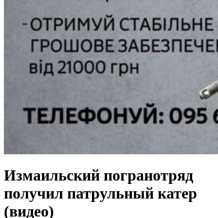
Измаильский погранотряд
получил патрульный катер
(видео)