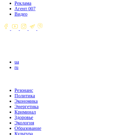
Реклама
Агент 007
Видео
ua
ru
Резонанс
Политика
Экономика
Энергетика
Криминал
Здоровье
Экология
Образование
Культура