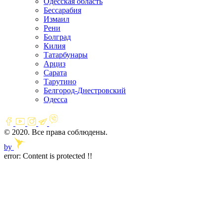
Одесская область
Бессарабия
Измаил
Рени
Болград
Килия
Татарбунары
Арциз
Сарата
Тарутино
Белгород-Днестровский
Одесса
© 2020. Все права соблюдены.
by
error:
Content is protected !!