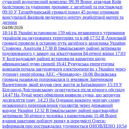
сучасний водоочисний комплекс
09:39
Ворог атакував Київ
балістикою та ударними дронами: є загиблий та постраждалі
09:10
У Татарбунарській громаді понад 45 родин отримали
консультації фахівців медичного центру реабілітації матері та
дитини
04/08/2026
18:14
В Україні встановили 159 місць незаконного утримання
українців на окупованих територіях та в рф
17:52
В Арцизькій
громаді провели в останню путь загиблого захисника України
Стоянова Анатолія
17:38
В Ізмаїльському районі затримали
підозрюваного у замаху на зґвалтування 84-річної жінки
17:03
У Болградському районі встановили карантин щодо
африканської чуми свиней
16:41
Румунська енергетична
компанія почала закуповувати електроенергію з України через
зупинку енергоблока АЕС «Чернаводе»
16:06
Вилківська
громада назавжди попрощалася із земляком Зарічнюком
Валентином, який віддав своє життя за Батьківщину
15:19
У
Білгороді-Дністровському оговтуються після нічного обстрілу
14:47
На Дунаї через обміління виявили судна, що затонули
десятиліття тому
14:23
На Одещині викрито чергову схему
незаконного переправлення ухилянтів через державний
кордон України
12:32
В Ізмаїльському районі нацгвардійці
затримали 50-річного чоловіка з наркотиками
11:48
Ворог
вдарив ракетами поблизу ринку в передмісті Одеси:
інформація про постраждалих уточнюється ОНОВЛЕНО
10:54