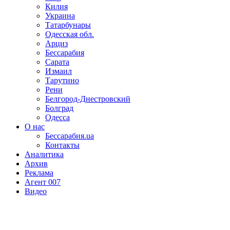
Килия
Украина
Татарбунары
Одесская обл.
Арциз
Бессарабия
Сарата
Измаил
Тарутино
Рени
Белгород-Днестровский
Болград
Одесса
О нас
Бессарабия.ua
Контакты
Аналитика
Архив
Реклама
Агент 007
Видео