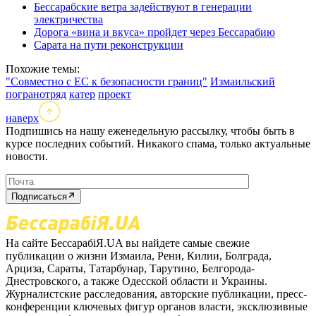
Бессарабские ветра задействуют в генерации
электричества
Дорога «вина и вкуса» пройдет через Бессарабию
Сарата на пути реконструкции
Похожие темы:
"Совместно с ЕС к безопасности границ"
Измаильский
погранотряд
катер
проект
наверх
Подпишись на нашу еженедельную рассылку, чтобы быть в
курсе последних событий. Никакого спама, только актуальные
новости.
Подписаться
На сайте БессарабіЯ.UA вы найдете самые свежие
публикации о жизни Измаила, Рени, Килии, Болграда,
Арциза, Сараты, Татарбунар, Тарутино, Белгорода-
Днестровского, а также Одесской области и Украины.
Журналистские расследования, авторские публикации, пресс-
конференции ключевых фигур органов власти, эксклюзивные