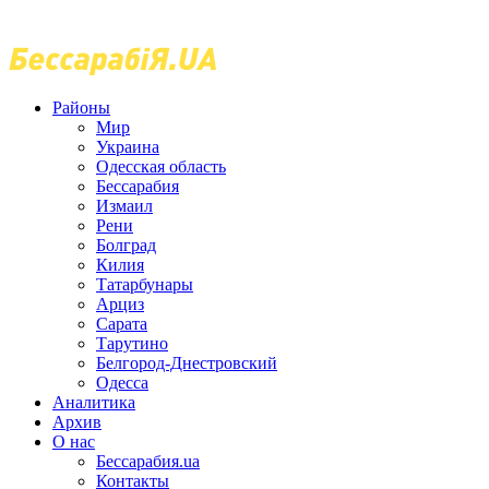
Районы
Мир
Украина
Одесская область
Бессарабия
Измаил
Рени
Болград
Килия
Татарбунары
Арциз
Сарата
Тарутино
Белгород-Днестровский
Одесса
Аналитика
Архив
О нас
Бессарабия.ua
Контакты