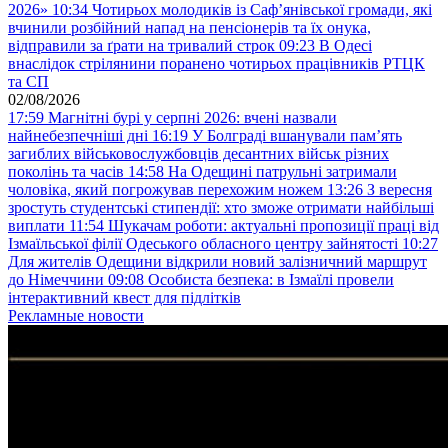
2026»
10:34
Чотирьох молодиків із Саф’янівської громади, які
вчинили розбійний напад на пенсіонерів та їх онука,
відправили за ґрати на тривалий строк
09:23
В Одесі
внаслідок стрілянини поранено чотирьох працівників РТЦК
та СП
02/08/2026
17:59
Магнітні бурі у серпні 2026: вчені назвали
найнебезпечніші дні
16:19
У Болграді вшанували пам’ять
загиблих військовослужбовців десантних військ різних
поколінь та часів
14:58
На Одещині патрульні затримали
чоловіка, який погрожував перехожим ножем
13:26
З вересня
зростуть студентські стипендії: хто зможе отримати найбільші
виплати
11:54
Шукачам роботи: актуальні пропозиції праці від
Ізмаїльської філії Одеського обласного центру зайнятості
10:27
Для жителів Одещини відкрили новий залізничний маршрут
до Німеччини
09:08
Особиста безпека: в Ізмаїлі провели
інтерактивний квест для підлітків
Рекламные новости