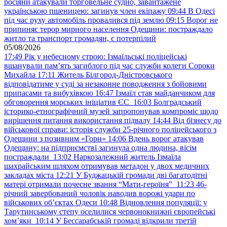
росіяни атакували торговельне судно, завантажене
українською пшеницею: загинув член екіпажу
09:44
В Одесі
під час руху автомобіль провалився під землю
09:15
Ворог не
припиняє терор мирного населення Одещини: постраждало
житло та транспорт громадян, є потерпілий
05/08/2026
17:49
Рік у небесному строю: Ізмаїльські поліцейські
вшанували пам’ять загиблого під час служби колеги Сороки
Михайла
17:11
Житель Білгород-Дністровського
відповідатиме у суді за незаконне поводження з бойовими
припасами та вибухівкою
16:47
Ізмаїл став майданчиком для
обговорення морських ініціатив ЄС
16:03
Болградський
історико-етнографічний музей запропонував компроміс щодо
вирішення питання використання підвалу
14:44
Від бізнесу до
військової справи: історія служби 25-річного поліцейського з
Одещини з позивним «Горн»
14:06
Вдень ворог атакував
Одещину: на підприємстві загинула одна людина, вісім
постраждали
13:02
Наркозалежний житель Ізмаїла
шахрайським шляхом отримував метадон у двох медичних
закладах міста
12:21
У Буджацькій громади дві багатодітні
матері отримали почесне звання “Мати-героїня”
11:23
46-
річний завербований чоловік наводив ворожі удари по
військових обʼєктах Одеси
10:48
Відновлення популяції: у
Тарутинському степу оселилися червонокнижні європейські
хом’яки
10:14
У Бессарабській громаді відкрили третій