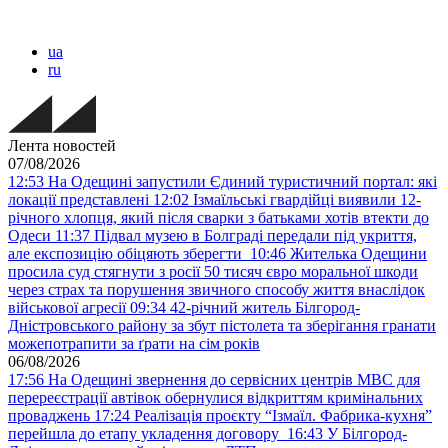
ua
ru
Лента новостей
07/08/2026
12:53
На Одещині запустили Єдиний туристичний портал: які
локації представлені
12:02
Ізмаїльські гвардійці виявили 12-
річного хлопця, який після сварки з батьками хотів втекти до
Одеси
11:37
Підвал музею в Болграді передали під укриття,
але експозицію обіцяють зберегти
10:46
Жителька Одещини
просила суд стягнути з росії 50 тисяч євро моральної шкоди
через страх та порушення звичного способу життя внаслідок
військової агресії
09:34
42-річний житель Білгород-
Дністровського району за збут пістолета та зберігання гранати
можепотрапити за ґрати на сім років
06/08/2026
17:56
На Одещині звернення до сервісних центрів МВС для
перереєстрації автівок обернулися відкриттям кримінальних
проваджень
17:24
Реалізація проєкту “Ізмаїл. Фабрика-кухня”
перейшла до етапу укладення договору
16:43
У Білгород-