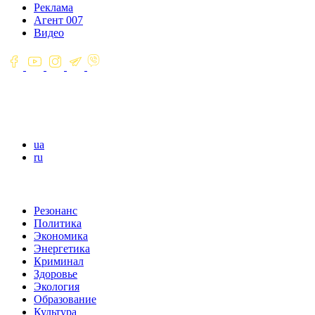
Реклама
Агент 007
Видео
ua
ru
Резонанс
Политика
Экономика
Энергетика
Криминал
Здоровье
Экология
Образование
Культура