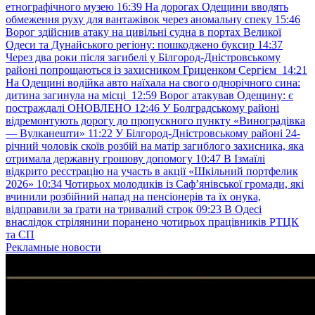
етнографічного музею
16:39
На дорогах Одещини вводять
обмеження руху для вантажівок через аномальну спеку
15:46
Ворог здійснив атаку на цивільні судна в портах Великої
Одеси та Дунайського регіону: пошкоджено буксир
14:37
Через два роки після загибелі у Білгород-Дністровському
районі попрощаються із захисником Гриценком Сергієм
14:21
На Одещині водійка авто наїхала на свого однорічного сина:
дитина загинула на місці
12:59
Ворог атакував Одещину: є
постраждалі ОНОВЛЕНО
12:46
У Болградському районі
відремонтують дорогу до пропускного пункту «Виноградівка
— Вулканешти»
11:22
У Білгород-Дністровському районі 24-
річний чоловік скоїв розбій на матір загиблого захисника, яка
отримала державну грошову допомогу
10:47
В Ізмаїлі
відкрито реєстрацію на участь в акції «Шкільний портфелик
2026»
10:34
Чотирьох молодиків із Саф’янівської громади, які
вчинили розбійний напад на пенсіонерів та їх онука,
відправили за ґрати на тривалий строк
09:23
В Одесі
внаслідок стрілянини поранено чотирьох працівників РТЦК
та СП
Рекламные новости