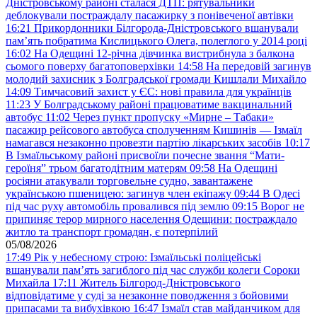
Дністровському районі сталася ДТП: рятувальники
деблокували постраждалу пасажирку з понівеченої автівки
16:21
Прикордонники Білгорода-Дністровського вшанували
пам’ять побратима Кислицького Олега, полеглого у 2014 році
16:02
На Одещині 12-річна дівчинка вистрибнула з балкона
сьомого поверху багатоповерхівки
14:58
На передовій загинув
молодий захисник з Болградської громади Кишлали Михайло
14:09
Тимчасовий захист у ЄС: нові правила для українців
11:23
У Болградському районі працюватиме вакцинальний
автобус
11:02
Через пункт пропуску «Мирне – Табаки»
пасажир рейсового автобуса сполученням Кишинів — Ізмаїл
намагався незаконно провезти партію лікарських засобів
10:17
В Ізмаїльському районі присвоїли почесне звання “Мати-
героїня” трьом багатодітним матерям
09:58
На Одещині
росіяни атакували торговельне судно, завантажене
українською пшеницею: загинув член екіпажу
09:44
В Одесі
під час руху автомобіль провалився під землю
09:15
Ворог не
припиняє терор мирного населення Одещини: постраждало
житло та транспорт громадян, є потерпілий
05/08/2026
17:49
Рік у небесному строю: Ізмаїльські поліцейські
вшанували пам’ять загиблого під час служби колеги Сороки
Михайла
17:11
Житель Білгород-Дністровського
відповідатиме у суді за незаконне поводження з бойовими
припасами та вибухівкою
16:47
Ізмаїл став майданчиком для