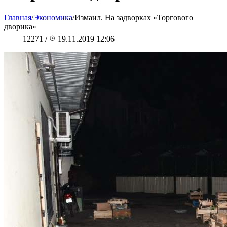
Главная
/
Экономика
/
Измаил. На задворках «Торгового
дворика»
12271
/
19.11.2019 12:06