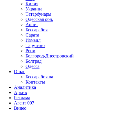
Килия
Украина
Татарбунары
Одесская обл.
Арциз
Бессарабия
Сарата
Измаил
Тарутино
Рени
Белгород-Днестровский
Болград
Одесса
О нас
Бессарабия.ua
Контакты
Аналитика
Архив
Реклама
Агент 007
Видео