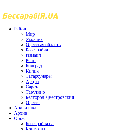
Районы
Мир
Украина
Одесская область
Бессарабия
Измаил
Рени
Болград
Килия
Татарбунары
Арциз
Сарата
Тарутино
Белгород-Днестровский
Одесса
Аналитика
Архив
О нас
Бессарабия.ua
Контакты