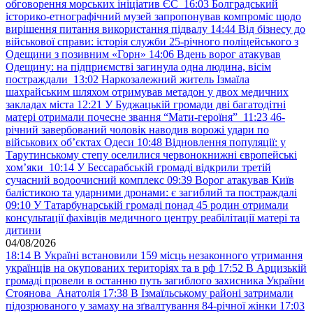
обговорення морських ініціатив ЄС
16:03
Болградський
історико-етнографічний музей запропонував компроміс щодо
вирішення питання використання підвалу
14:44
Від бізнесу до
військової справи: історія служби 25-річного поліцейського з
Одещини з позивним «Горн»
14:06
Вдень ворог атакував
Одещину: на підприємстві загинула одна людина, вісім
постраждали
13:02
Наркозалежний житель Ізмаїла
шахрайським шляхом отримував метадон у двох медичних
закладах міста
12:21
У Буджацькій громади дві багатодітні
матері отримали почесне звання “Мати-героїня”
11:23
46-
річний завербований чоловік наводив ворожі удари по
військових обʼєктах Одеси
10:48
Відновлення популяції: у
Тарутинському степу оселилися червонокнижні європейські
хом’яки
10:14
У Бессарабській громаді відкрили третій
сучасний водоочисний комплекс
09:39
Ворог атакував Київ
балістикою та ударними дронами: є загиблий та постраждалі
09:10
У Татарбунарській громаді понад 45 родин отримали
консультації фахівців медичного центру реабілітації матері та
дитини
04/08/2026
18:14
В Україні встановили 159 місць незаконного утримання
українців на окупованих територіях та в рф
17:52
В Арцизькій
громаді провели в останню путь загиблого захисника України
Стоянова Анатолія
17:38
В Ізмаїльському районі затримали
підозрюваного у замаху на зґвалтування 84-річної жінки
17:03