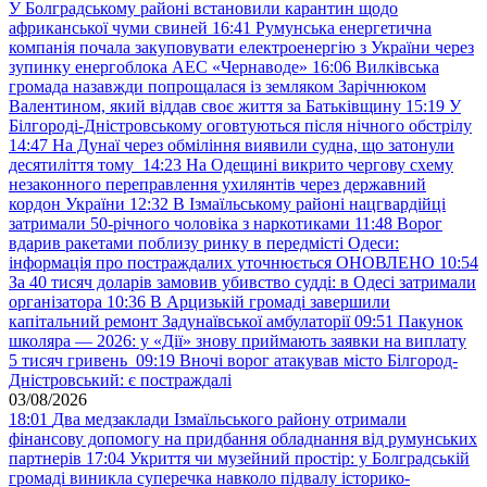
У Болградському районі встановили карантин щодо
африканської чуми свиней
16:41
Румунська енергетична
компанія почала закуповувати електроенергію з України через
зупинку енергоблока АЕС «Чернаводе»
16:06
Вилківська
громада назавжди попрощалася із земляком Зарічнюком
Валентином, який віддав своє життя за Батьківщину
15:19
У
Білгороді-Дністровському оговтуються після нічного обстрілу
14:47
На Дунаї через обміління виявили судна, що затонули
десятиліття тому
14:23
На Одещині викрито чергову схему
незаконного переправлення ухилянтів через державний
кордон України
12:32
В Ізмаїльському районі нацгвардійці
затримали 50-річного чоловіка з наркотиками
11:48
Ворог
вдарив ракетами поблизу ринку в передмісті Одеси:
інформація про постраждалих уточнюється ОНОВЛЕНО
10:54
За 40 тисяч доларів замовив убивство судді: в Одесі затримали
організатора
10:36
В Арцизькій громаді завершили
капітальний ремонт Задунаївської амбулаторії
09:51
Пакунок
школяра — 2026: у «Дії» знову приймають заявки на виплату
5 тисяч гривень
09:19
Вночі ворог атакував місто Білгород-
Дністровський: є постраждалі
03/08/2026
18:01
Два медзаклади Ізмаїльського району отримали
фінансову допомогу на придбання обладнання від румунських
партнерів
17:04
Укриття чи музейний простір: у Болградській
громаді виникла суперечка навколо підвалу історико-