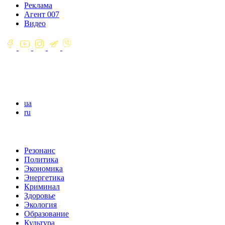
Реклама
Агент 007
Видео
ua
ru
Резонанс
Политика
Экономика
Энергетика
Криминал
Здоровье
Экология
Образование
Культура