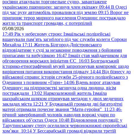
росіяни атакували торговельне судно, завантажене
українською пшеницею: загинув член екіпажу
09:44
В Одесі
під час руху автомобіль провалився під землю
09:15
Ворог не
припиняє терор мирного населення Одещини: постраждало
житло та транспорт громадян, є потерпілий
05/08/2026
17:49
Рік у небесному строю: Ізмаїльські поліцейські
вшанували пам’ять загиблого під час служби колеги Сороки
Михайла
17:11
Житель Білгород-Дністровського
відповідатиме у суді за незаконне поводження з бойовими
припасами та вибухівкою
16:47
Ізмаїл став майданчиком для
обговорення морських ініціатив ЄС
16:03
Болградський
історико-етнографічний музей запропонував компроміс щодо
вирішення питання використання підвалу
14:44
Від бізнесу до
військової справи: історія служби 25-річного поліцейського з
Одещини з позивним «Горн»
14:06
Вдень ворог атакував
Одещину: на підприємстві загинула одна людина, вісім
постраждали
13:02
Наркозалежний житель Ізмаїла
шахрайським шляхом отримував метадон у двох медичних
закладах міста
12:21
У Буджацькій громади дві багатодітні
матері отримали почесне звання “Мати-героїня”
11:23
46-
річний завербований чоловік наводив ворожі удари по
військових обʼєктах Одеси
10:48
Відновлення популяції: у
Тарутинському степу оселилися червонокнижні європейські
хом’яки
10:14
У Бессарабській громаді відкрили третій