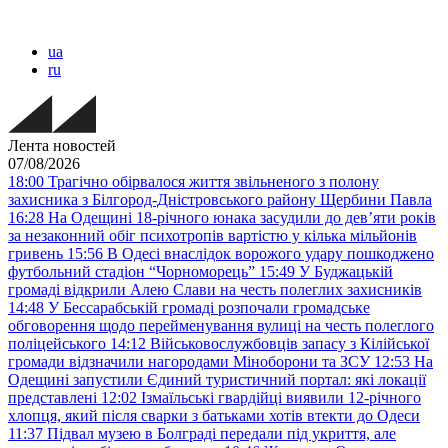
ua
ru
Лента новостей
07/08/2026
18:00
Трагічно обірвалося життя звільненого з полону
захисника з Білгород-Дністровського району Щербини Павла
16:28
На Одещині 18-річного юнака засудили до дев’яти років
за незаконний обіг психотропів вартістю у кілька мільйонів
гривень
15:56
В Одесі внаслідок ворожого удару пошкоджено
футбольний стадіон “Чорноморець”
15:49
У Буджацькій
громаді відкрили Алею Слави на честь полеглих захисників
14:48
У Бессарабській громаді розпочали громадське
обговорення щодо перейменування вулиці на честь полеглого
поліцейського
14:12
Військовослужбовців запасу з Кілійської
громади відзначили нагородами Міноборони та ЗСУ
12:53
На
Одещині запустили Єдиний туристичний портал: які локації
представлені
12:02
Ізмаїльські гвардійці виявили 12-річного
хлопця, який після сварки з батьками хотів втекти до Одеси
11:37
Підвал музею в Болграді передали під укриття, але