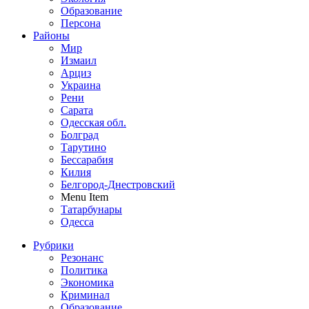
Образование
Персона
Районы
Мир
Измаил
Арциз
Украина
Рени
Сарата
Одесская обл.
Болград
Тарутино
Бессарабия
Килия
Белгород-Днестровский
Menu Item
Татарбунары
Одесса
Рубрики
Резонанс
Политика
Экономика
Криминал
Образование