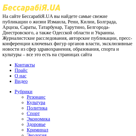
На сайте БессарабіЯ.UA вы найдете самые свежие
публикации о жизни Измаила, Рени, Килии, Болграда,
Арциза, Сараты, Татарбунар, Тарутино, Белгорода-
Днестровского, а также Одесской области и Украины.
Журналистские расследования, авторские публикации, пресс-
конференции ключевых фигур органов власти, эксклюзивные
новости из сфер здравохранения, образования, спорта и
культуры – все это есть на страницах сайта
Контакты
Прайс
О нас
Видео
Рубрики
Резонанс
Культура
Политика
Спорт
Экономика
Здоровье
Криминал
Экология