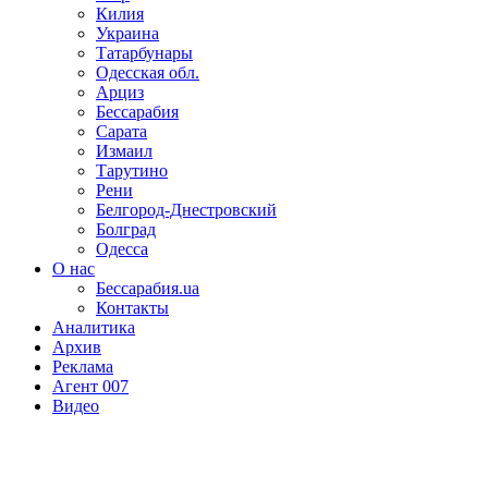
Килия
Украина
Татарбунары
Одесская обл.
Арциз
Бессарабия
Сарата
Измаил
Тарутино
Рени
Белгород-Днестровский
Болград
Одесса
О нас
Бессарабия.ua
Контакты
Аналитика
Архив
Реклама
Агент 007
Видео