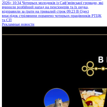
2026»
10:34
Чотирьох молодиків із Саф’янівської громади, які
вчинили розбійний напад на пенсіонерів та їх онука,
відправили за ґрати на тривалий строк
09:23
В Одесі
внаслідок стрілянини поранено чотирьох працівників РТЦК
та СП
Рекламные новости