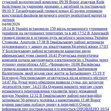
сучасний водоочисний комплекс
09:39
Ворог атакував Київ
балістикою та ударними дронами: є загиблий та постраждалі
09:10
У Татарбунарській громаді понад 45 родин отримали
консультації фахівців медичного центру реабілітації матері та
дитини
04/08/2026
18:14
В Україні встановили 159 місць незаконного утримання
українців на окупованих територіях та в рф
17:52
В Арцизькій
громаді провели в останню путь загиблого захисника України
Стоянова Анатолія
17:38
В Ізмаїльському районі затримали
підозрюваного у замаху на зґвалтування 84-річної жінки
17:03
У Болградському районі встановили карантин щодо
африканської чуми свиней
16:41
Румунська енергетична
компанія почала закуповувати електроенергію з України через
зупинку енергоблока АЕС «Чернаводе»
16:06
Вилківська
громада назавжди попрощалася із земляком Зарічнюком
Валентином, який віддав своє життя за Батьківщину
15:19
У
Білгороді-Дністровському оговтуються після нічного обстрілу
14:47
На Дунаї через обміління виявили судна, що затонули
десятиліття тому
14:23
На Одещині викрито чергову схему
незаконного переправлення ухилянтів через державний
кордон України
12:32
В Ізмаїльському районі нацгвардійці
затримали 50-річного чоловіка з наркотиками
11:48
Ворог
вдарив ракетами поблизу ринку в передмісті Одеси:
інформація про постраждалих уточнюється ОНОВЛЕНО
10:54