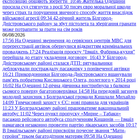
експозицію обіцяють зберегти
10:46
Жителька Одещини
просила суд стягнути з росії 50 тисяч євро моральної шкоди
через страх та порушення звичного способу життя внаслідок
військової агресії
09:34
42-річний житель Білгород-
Дністровського району за збут пістолета та зберігання гранати
може потрапити за ґрати на сім років
06/08/2026
17:56
На Одещині звернення до сервісних центрів МВС для
перереєстрації автівок обернулися відкриттям кримінальних
проваджень
17:24
Реалізація проєкту “Ізмаїл. Фабрика-кухня”
перейшла до етапу укладення договору
16:43
У Білгород-
Дністровському районі сталася ДТП: рятувальники
деблокували постраждалу пасажирку з понівеченої автівки
16:21
Прикордонники Білгорода-Дністровського вшанували
пам’ять побратима Кислицького Олега, полеглого у 2014 році
16:02
На Одещині 12-річна дівчинка вистрибнула з балкона
сьомого поверху багатоповерхівки
14:58
На передовій загинув
молодий захисник з Болградської громади Кишлали Михайло
14:09
Тимчасовий захист у ЄС: нові правила для українців
11:23
У Болградському районі працюватиме вакцинальний
автобус
11:02
Через пункт пропуску «Мирне – Табаки»
пасажир рейсового автобуса сполученням Кишинів — Ізмаїл
намагався незаконно провезти партію лікарських засобів
10:17
В Ізмаїльському районі присвоїли почесне звання “Мати-
героїня” трьом багатодітним матерям
09:58
На Одещині