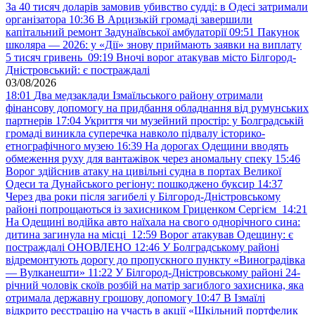
За 40 тисяч доларів замовив убивство судді: в Одесі затримали
організатора
10:36
В Арцизькій громаді завершили
капітальний ремонт Задунаївської амбулаторії
09:51
Пакунок
школяра — 2026: у «Дії» знову приймають заявки на виплату
5 тисяч гривень
09:19
Вночі ворог атакував місто Білгород-
Дністровський: є постраждалі
03/08/2026
18:01
Два медзаклади Ізмаїльського району отримали
фінансову допомогу на придбання обладнання від румунських
партнерів
17:04
Укриття чи музейний простір: у Болградській
громаді виникла суперечка навколо підвалу історико-
етнографічного музею
16:39
На дорогах Одещини вводять
обмеження руху для вантажівок через аномальну спеку
15:46
Ворог здійснив атаку на цивільні судна в портах Великої
Одеси та Дунайського регіону: пошкоджено буксир
14:37
Через два роки після загибелі у Білгород-Дністровському
районі попрощаються із захисником Гриценком Сергієм
14:21
На Одещині водійка авто наїхала на свого однорічного сина:
дитина загинула на місці
12:59
Ворог атакував Одещину: є
постраждалі ОНОВЛЕНО
12:46
У Болградському районі
відремонтують дорогу до пропускного пункту «Виноградівка
— Вулканешти»
11:22
У Білгород-Дністровському районі 24-
річний чоловік скоїв розбій на матір загиблого захисника, яка
отримала державну грошову допомогу
10:47
В Ізмаїлі
відкрито реєстрацію на участь в акції «Шкільний портфелик