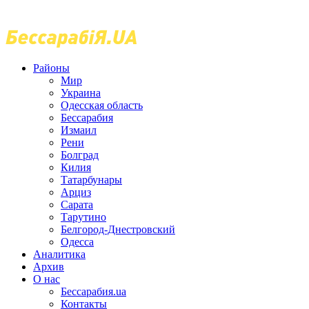
Районы
Мир
Украина
Одесская область
Бессарабия
Измаил
Рени
Болград
Килия
Татарбунары
Арциз
Сарата
Тарутино
Белгород-Днестровский
Одесса
Аналитика
Архив
О нас
Бессарабия.ua
Контакты