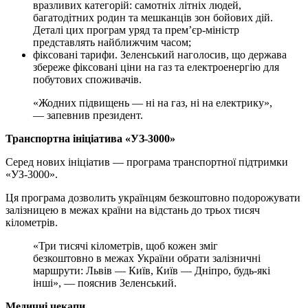
вразливих категорій: самотніх літніх людей,
багатодітних родин та мешканців зон бойових дій.
Деталі цих програм уряд та прем’єр-міністр
представлять найближчим часом;
фіксовані тарифи. Зеленський наголосив, що держава
збереже фіксовані ціни на газ та електроенергію для
побутових споживачів.
«Жодних підвищень — ні на газ, ні на електрику»,
— запевнив президент.
Транспортна ініціатива «УЗ-3000»
Серед нових ініціатив — програма транспортної підтримки
«УЗ-3000».
Ця програма дозволить українцям безкоштовно подорожувати
залізницею в межах країни на відстань до трьох тисяч
кілометрів.
«Три тисячі кілометрів, щоб кожен зміг
безкоштовно в межах України обрати залізничні
маршрути: Львів — Київ, Київ — Дніпро, будь-які
інші», — пояснив Зеленський.
Медичні чекапи