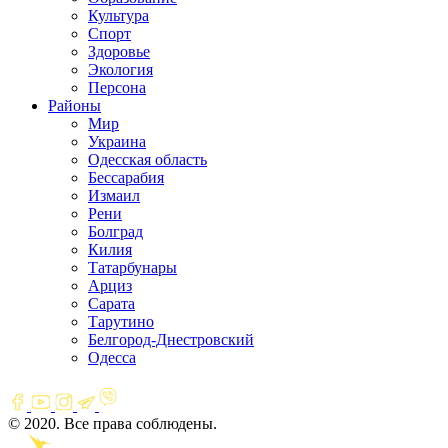
Культура
Спорт
Здоровье
Экология
Персона
Районы
Мир
Украина
Одесская область
Бессарабия
Измаил
Рени
Болград
Килия
Татарбунары
Арциз
Сарата
Тарутино
Белгород-Днестровский
Одесса
© 2020. Все права соблюдены.