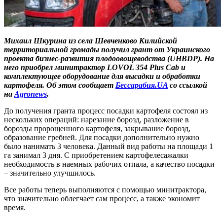
Михаил Шкурина из села Шевченково Килийской
территориальной громады получил грант от Украинского
проекта бизнес-развития плодоовощеводства (UHBDP). На
него приобрел минитрактор LOVOL 354 Plus Cab и
комплектующее оборудование для высадки и обработки
картофеля. Об этом сообщает
Бессарабия.UA
со ссылкой
на
Agronews
.
До получения гранта процесс посадки картофеля состоял из
нескольких операций: нарезание борозд, разложение в
борозды пророщенного картофеля, закрывание борозд,
образование гребней. Для посадки дополнительно нужно
было нанимать 3 человека. Данный вид работы на площади 1
га занимал 3 дня. С приобретением картофелесажалки
необходимость в наемных рабочих отпала, а качество посадки
– значительно улучшилось.
Все работы теперь выполняются с помощью минитрактора,
что значительно облегчает сам процесс, а также экономит
время.