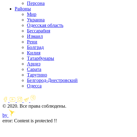
Персона
Районы
Мир
Украина
Одесская область
Бессарабия
Измаил
Рени
Болград
Килия
Татарбунары
Арциз
Сарата
Тарутино
Белгород-Днестровский
Одесса
© 2020. Все права соблюдены.
by
error:
Content is protected !!