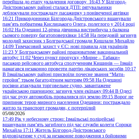
перейшла до етапу укладення договору
16:43
У Білгород-
Дністровському районі сталася ДТП: рятувальники
деблокували постраждалу пасажирку з понівеченої автівки
16:21
Прикордонники Білгорода-Дністровського вшанували
пам’ять побратима Кислицького Олега, полеглого у 2014 році
16:02
На Одещині 12-річна дівчинка вистрибнула з балкона
сьомого поверху багатоповерхівки
14:58
На передовій загинув
молодий захисник з Болградської громади Кишлали Михайло
14:09
Тимчасовий захист у ЄС: нові правила для українців
11:23
У Болградському районі працюватиме вакцинальний
автобус
11:02
Через пункт пропуску «Мирне – Табаки»
пасажир рейсового автобуса сполученням Кишинів — Ізмаїл
намагався незаконно провезти партію лікарських засобів
10:17
В Ізмаїльському районі присвоїли почесне звання “Мати-
героїня” трьом багатодітним матерям
09:58
На Одещині
росіяни атакували торговельне судно, завантажене
українською пшеницею: загинув член екіпажу
09:44
В Одесі
під час руху автомобіль провалився під землю
09:15
Ворог не
припиняє терор мирного населення Одещини: постраждало
житло та транспорт громадян, є потерпілий
05/08/2026
17:49
Рік у небесному строю: Ізмаїльські поліцейські
вшанували пам’ять загиблого під час служби колеги Сороки
Михайла
17:11
Житель Білгород-Дністровського
відповідатиме у суді за незаконне поводження з бойовими