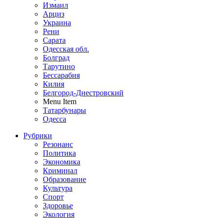
Измаил
Арциз
Украина
Рени
Сарата
Одесская обл.
Болград
Тарутино
Бессарабия
Килия
Белгород-Днестровский
Menu Item
Татарбунары
Одесса
Рубрики
Резонанс
Политика
Экономика
Криминал
Образование
Культура
Спорт
Здоровье
Экология