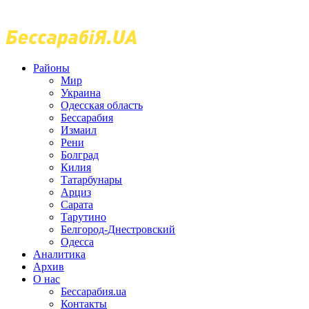
Районы
Мир
Украина
Одесская область
Бессарабия
Измаил
Рени
Болград
Килия
Татарбунары
Арциз
Сарата
Тарутино
Белгород-Днестровский
Одесса
Аналитика
Архив
О нас
Бессарабия.ua
Контакты