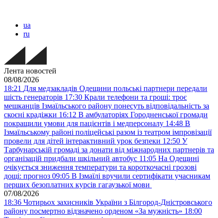
ua
ru
Лента новостей
08/08/2026
18:21
Для медзакладів Одещини польські партнери передали
шість генераторів
17:30
Крали телефони та гроші: троє
мешканців Ізмаїльського району понесуть відповідальність за
скоєні крадіжки
16:12
В амбулаторіях Городненської громади
покращили умови для пацієнтів і медперсоналу
14:48
В
Ізмаїльському районі поліцейські разом із театром імпровізації
провели для дітей інтерактивний урок безпеки
12:50
У
Тарбунарській громаді за донати від міжнародних партнерів та
організацій придбали шкільний автобус
11:05
На Одещині
очікується зниження температури та короткочасні грозові
дощі: прогноз
09:05
В Ізмаїлі вручили сертифікати учасникам
перших безоплатних курсів гагаузької мови
07/08/2026
18:36
Чотирьох захисників України з Білгород-Дністровського
району посмертно відзначено орденом «За мужність»
18:00