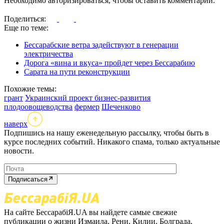
Необходимо авторизироваться, чтобы оставить комментарий.
Поделиться:
Еще по теме:
Бессарабские ветра задействуют в генерации
электричества
Дорога «вина и вкуса» пройдет через Бессарабию
Сарата на пути реконструкции
Похожие темы:
грант
Украинский проект бизнес-развития
плодоовощеводства
фермер
Шеченково
наверх
Подпишись на нашу еженедельную рассылку, чтобы быть в
курсе последних событий. Никакого спама, только актуальные
новости.
Подписаться
На сайте БессарабіЯ.UA вы найдете самые свежие
публикации о жизни Измаила, Рени, Килии, Болграда,