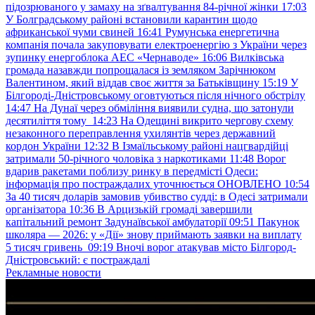
підозрюваного у замаху на зґвалтування 84-річної жінки
17:03
У Болградському районі встановили карантин щодо
африканської чуми свиней
16:41
Румунська енергетична
компанія почала закуповувати електроенергію з України через
зупинку енергоблока АЕС «Чернаводе»
16:06
Вилківська
громада назавжди попрощалася із земляком Зарічнюком
Валентином, який віддав своє життя за Батьківщину
15:19
У
Білгороді-Дністровському оговтуються після нічного обстрілу
14:47
На Дунаї через обміління виявили судна, що затонули
десятиліття тому
14:23
На Одещині викрито чергову схему
незаконного переправлення ухилянтів через державний
кордон України
12:32
В Ізмаїльському районі нацгвардійці
затримали 50-річного чоловіка з наркотиками
11:48
Ворог
вдарив ракетами поблизу ринку в передмісті Одеси:
інформація про постраждалих уточнюється ОНОВЛЕНО
10:54
За 40 тисяч доларів замовив убивство судді: в Одесі затримали
організатора
10:36
В Арцизькій громаді завершили
капітальний ремонт Задунаївської амбулаторії
09:51
Пакунок
школяра — 2026: у «Дії» знову приймають заявки на виплату
5 тисяч гривень
09:19
Вночі ворог атакував місто Білгород-
Дністровський: є постраждалі
Рекламные новости