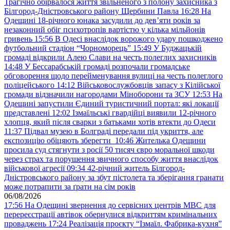
Трагічно обірвалося життя звільненого з полону захисника з
Білгород-Дністровського району Щербини Павла
16:28
На
Одещині 18-річного юнака засудили до дев’яти років за
незаконний обіг психотропів вартістю у кілька мільйонів
гривень
15:56
В Одесі внаслідок ворожого удару пошкоджено
футбольний стадіон “Чорноморець”
15:49
У Буджацькій
громаді відкрили Алею Слави на честь полеглих захисників
14:48
У Бессарабській громаді розпочали громадське
обговорення щодо перейменування вулиці на честь полеглого
поліцейського
14:12
Військовослужбовців запасу з Кілійської
громади відзначили нагородами Міноборони та ЗСУ
12:53
На
Одещині запустили Єдиний туристичний портал: які локації
представлені
12:02
Ізмаїльські гвардійці виявили 12-річного
хлопця, який після сварки з батьками хотів втекти до Одеси
11:37
Підвал музею в Болграді передали під укриття, але
експозицію обіцяють зберегти
10:46
Жителька Одещини
просила суд стягнути з росії 50 тисяч євро моральної шкоди
через страх та порушення звичного способу життя внаслідок
військової агресії
09:34
42-річний житель Білгород-
Дністровського району за збут пістолета та зберігання гранати
може потрапити за ґрати на сім років
06/08/2026
17:56
На Одещині звернення до сервісних центрів МВС для
перереєстрації автівок обернулися відкриттям кримінальних
проваджень
17:24
Реалізація проєкту “Ізмаїл. Фабрика-кухня”