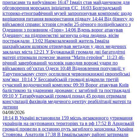
припасами та вибухівкою
16:47
Ізмаїл став майданчиком для
обговорення морських ініціатив ЄС
16:03
Болградський
історико-етнографічний музей запропонував компроміс щодо
вирішення питання використання підвалу
14:44
Від бізнесу до
військової справи: історія служби 25-річного поліцейського з
Одещини з позивним «Горн»
14:06
Вдень ворог атакував
Одещину: на підприємстві загинула одна людина, вісім
постраждали
13:02
Наркозалежний житель Ізмаїла
шахрайським шляхом отримував метадон у двох медичних
закладах міста
12:21
У Буджацькій громади дві багатодітні
матері отримали почесне звання “Мати-героїня”
11:23
46-
річний завербований чоловік наводив ворожі удари по
військових обʼєктах Одеси
10:48
Відновлення популяції: у
Тарутинському степу оселилися червонокнижні європейські
хом’яки
10:14
У Бессарабській громаді відкрили третій
сучасний водоочисний комплекс
09:39
Ворог атакував Київ
балістикою та ударними дронами: є загиблий та постраждалі
09:10
У Татарбунарській громаді понад 45 родин отримали
консультації фахівців медичного центру реабілітації матері та
дитини
04/08/2026
18:14
В Україні встановили 159 місць незаконного утримання
українців на окупованих територіях та в рф
17:52
В Арцизькій
громаді провели в останню путь загиблого захисника України
Стоянова Анатолія
17:38
В Ізмаїльському районі затримали