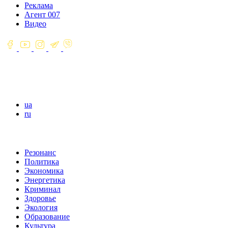
Реклама
Агент 007
Видео
ua
ru
Резонанс
Политика
Экономика
Энергетика
Криминал
Здоровье
Экология
Образование
Культура