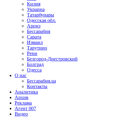
Килия
Украина
Татарбунары
Одесская обл.
Арциз
Бессарабия
Сарата
Измаил
Тарутино
Рени
Белгород-Днестровский
Болград
Одесса
О нас
Бессарабия.ua
Контакты
Аналитика
Архив
Реклама
Агент 007
Видео