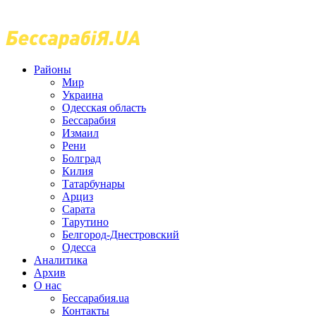
Районы
Мир
Украина
Одесская область
Бессарабия
Измаил
Рени
Болград
Килия
Татарбунары
Арциз
Сарата
Тарутино
Белгород-Днестровский
Одесса
Аналитика
Архив
О нас
Бессарабия.ua
Контакты