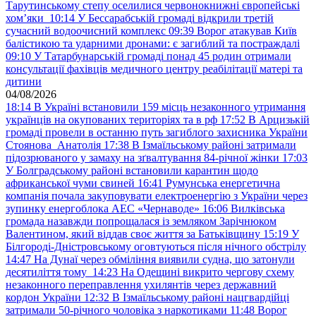
Тарутинському степу оселилися червонокнижні європейські
хом’яки
10:14
У Бессарабській громаді відкрили третій
сучасний водоочисний комплекс
09:39
Ворог атакував Київ
балістикою та ударними дронами: є загиблий та постраждалі
09:10
У Татарбунарській громаді понад 45 родин отримали
консультації фахівців медичного центру реабілітації матері та
дитини
04/08/2026
18:14
В Україні встановили 159 місць незаконного утримання
українців на окупованих територіях та в рф
17:52
В Арцизькій
громаді провели в останню путь загиблого захисника України
Стоянова Анатолія
17:38
В Ізмаїльському районі затримали
підозрюваного у замаху на зґвалтування 84-річної жінки
17:03
У Болградському районі встановили карантин щодо
африканської чуми свиней
16:41
Румунська енергетична
компанія почала закуповувати електроенергію з України через
зупинку енергоблока АЕС «Чернаводе»
16:06
Вилківська
громада назавжди попрощалася із земляком Зарічнюком
Валентином, який віддав своє життя за Батьківщину
15:19
У
Білгороді-Дністровському оговтуються після нічного обстрілу
14:47
На Дунаї через обміління виявили судна, що затонули
десятиліття тому
14:23
На Одещині викрито чергову схему
незаконного переправлення ухилянтів через державний
кордон України
12:32
В Ізмаїльському районі нацгвардійці
затримали 50-річного чоловіка з наркотиками
11:48
Ворог