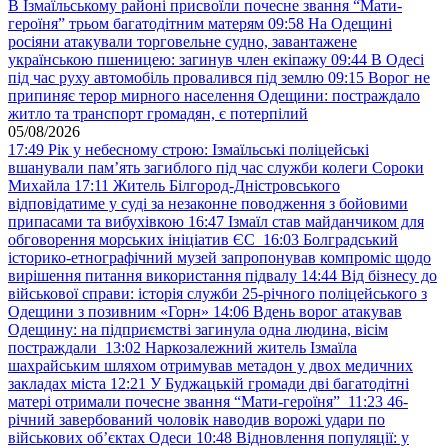
В Ізмаїльському районі присвоїли почесне звання “Мати-
героїня” трьом багатодітним матерям
09:58
На Одещині
росіяни атакували торговельне судно, завантажене
українською пшеницею: загинув член екіпажу
09:44
В Одесі
під час руху автомобіль провалився під землю
09:15
Ворог не
припиняє терор мирного населення Одещини: постраждало
житло та транспорт громадян, є потерпілий
05/08/2026
17:49
Рік у небесному строю: Ізмаїльські поліцейські
вшанували пам’ять загиблого під час служби колеги Сороки
Михайла
17:11
Житель Білгород-Дністровського
відповідатиме у суді за незаконне поводження з бойовими
припасами та вибухівкою
16:47
Ізмаїл став майданчиком для
обговорення морських ініціатив ЄС
16:03
Болградський
історико-етнографічний музей запропонував компроміс щодо
вирішення питання використання підвалу
14:44
Від бізнесу до
військової справи: історія служби 25-річного поліцейського з
Одещини з позивним «Горн»
14:06
Вдень ворог атакував
Одещину: на підприємстві загинула одна людина, вісім
постраждали
13:02
Наркозалежний житель Ізмаїла
шахрайським шляхом отримував метадон у двох медичних
закладах міста
12:21
У Буджацькій громади дві багатодітні
матері отримали почесне звання “Мати-героїня”
11:23
46-
річний завербований чоловік наводив ворожі удари по
військових обʼєктах Одеси
10:48
Відновлення популяції: у