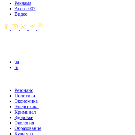
Реклама
Агент 007
Видео
ua
ru
Резонанс
Политика
Экономика
Энергетика
Криминал
Здоровье
Экология
Образование
Культура