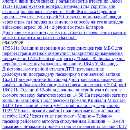
хлопця, який після сварки з батьками хотів втекти до Одеси
11:37
Підвал музею в Болграді передали під укриття, але
експозицію обіцяють зберегти
10:46
Жителька Одещини
просила суд стягнути з росії 50 тисяч євро моральної шкоди
через страх та порушення звичного способу життя внаслідок
військової агресії
09:34
42-річний житель Білгород-
Дністровського району за збут пістолета та зберігання гранати
може потрапити за ґрати на сім років
06/08/2026
17:56
На Одещині звернення до сервісних центрів МВС для
перереєстрації автівок обернулися відкриттям кримінальних
проваджень
17:24
Реалізація проєкту “Ізмаїл. Фабрика-кухня”
перейшла до етапу укладення договору
16:43
У Білгород-
Дністровському районі сталася ДТП: рятувальники
деблокували постраждалу пасажирку з понівеченої автівки
16:21
Прикордонники Білгорода-Дністровського вшанували
пам’ять побратима Кислицького Олега, полеглого у 2014 році
16:02
На Одещині 12-річна дівчинка вистрибнула з балкона
сьомого поверху багатоповерхівки
14:58
На передовій загинув
молодий захисник з Болградської громади Кишлали Михайло
14:09
Тимчасовий захист у ЄС: нові правила для українців
11:23
У Болградському районі працюватиме вакцинальний
автобус
11:02
Через пункт пропуску «Мирне – Табаки»
пасажир рейсового автобуса сполученням Кишинів — Ізмаїл
намагався незаконно провезти партію лікарських засобів
10:17