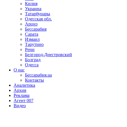
Килия
Украина
Татарбунары
Одесская обл.
Арциз
Бессарабия
Сарата
Измаил
Тарутино
Рени
Белгород-Днестровский
Болград
Одесса
О нас
Бессарабия.ua
Контакты
Аналитика
Архив
Реклама
Агент 007
Видео