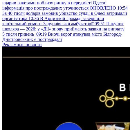
вдарив ракетами поблизу ринку в передмісті Одеси:
інформація про постраждалих уточнюється ОНОВЛЕНО
10:54
За 40 тисяч доларів замовив убивство судді: в Одесі затримали
організатора
10:36
В Арцизькій громаді завершили
капітальний ремонт Задунаївської амбулаторії
09:51
Пакунок
школяра — 2026: у «Дії» знову приймають заявки на виплату
5 тисяч гривень
09:19
Вночі ворог атакував місто Білгород-
Дністровський: є постраждалі
Рекламные новости