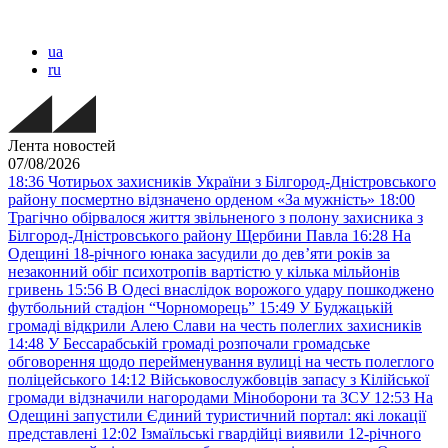
ua
ru
Лента новостей
07/08/2026
18:36
Чотирьох захисників України з Білгород-Дністровського
району посмертно відзначено орденом «За мужність»
18:00
Трагічно обірвалося життя звільненого з полону захисника з
Білгород-Дністровського району Щербини Павла
16:28
На
Одещині 18-річного юнака засудили до дев’яти років за
незаконний обіг психотропів вартістю у кілька мільйонів
гривень
15:56
В Одесі внаслідок ворожого удару пошкоджено
футбольний стадіон “Чорноморець”
15:49
У Буджацькій
громаді відкрили Алею Слави на честь полеглих захисників
14:48
У Бессарабській громаді розпочали громадське
обговорення щодо перейменування вулиці на честь полеглого
поліцейського
14:12
Військовослужбовців запасу з Кілійської
громади відзначили нагородами Міноборони та ЗСУ
12:53
На
Одещині запустили Єдиний туристичний портал: які локації
представлені
12:02
Ізмаїльські гвардійці виявили 12-річного