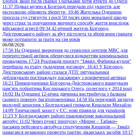
хлопця, який після сварки з батьками хотів втекти до Одеси
11:37
Підвал музею в Болграді передали під укриття, але
експозицію обіцяють зберегти
10:46
Жителька Одещини
просила суд стягнути з росії 50 тисяч євро моральної шкоди
через страх та порушення звичного способу життя внаслідок
військової агресії
09:34
42-річний житель Білгород-
Дністровського району за збут пістолета та зберігання гранати
може потрапити за ґрати на сім років
06/08/2026
17:56
На Одещині звернення до сервісних центрів МВС для
перереєстрації автівок обернулися відкриттям кримінальних
проваджень
17:24
Реалізація проєкту “Ізмаїл. Фабрика-кухня”
перейшла до етапу укладення договору
16:43
У Білгород-
Дністровському районі сталася ДТП: рятувальники
деблокували постраждалу пасажирку з понівеченої автівки
16:21
Прикордонники Білгорода-Дністровського вшанували
пам’ять побратима Кислицького Олега, полеглого у 2014 році
16:02
На Одещині 12-річна дівчинка вистрибнула з балкона
сьомого поверху багатоповерхівки
14:58
На передовій загинув
молодий захисник з Болградської громади Кишлали Михайло
14:09
Тимчасовий захист у ЄС: нові правила для українців
11:23
У Болградському районі працюватиме вакцинальний
автобус
11:02
Через пункт пропуску «Мирне – Табаки»
пасажир рейсового автобуса сполученням Кишинів — Ізмаїл
намагався незаконно провезти партію лікарських засобів
10:17