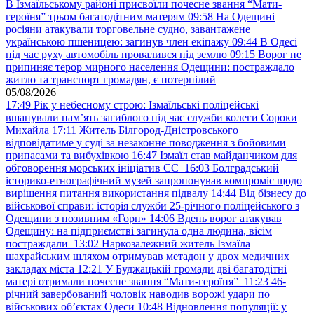
В Ізмаїльському районі присвоїли почесне звання “Мати-
героїня” трьом багатодітним матерям
09:58
На Одещині
росіяни атакували торговельне судно, завантажене
українською пшеницею: загинув член екіпажу
09:44
В Одесі
під час руху автомобіль провалився під землю
09:15
Ворог не
припиняє терор мирного населення Одещини: постраждало
житло та транспорт громадян, є потерпілий
05/08/2026
17:49
Рік у небесному строю: Ізмаїльські поліцейські
вшанували пам’ять загиблого під час служби колеги Сороки
Михайла
17:11
Житель Білгород-Дністровського
відповідатиме у суді за незаконне поводження з бойовими
припасами та вибухівкою
16:47
Ізмаїл став майданчиком для
обговорення морських ініціатив ЄС
16:03
Болградський
історико-етнографічний музей запропонував компроміс щодо
вирішення питання використання підвалу
14:44
Від бізнесу до
військової справи: історія служби 25-річного поліцейського з
Одещини з позивним «Горн»
14:06
Вдень ворог атакував
Одещину: на підприємстві загинула одна людина, вісім
постраждали
13:02
Наркозалежний житель Ізмаїла
шахрайським шляхом отримував метадон у двох медичних
закладах міста
12:21
У Буджацькій громади дві багатодітні
матері отримали почесне звання “Мати-героїня”
11:23
46-
річний завербований чоловік наводив ворожі удари по
військових обʼєктах Одеси
10:48
Відновлення популяції: у