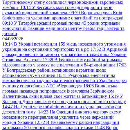
Тарутинському степу оселилися червонокнижні європейські
хом’яки
10:14
У Бессарабській громаді відкрили третій
сучасний водоочисний комплекс
09:39
Ворог атакував Київ
балістикою та ударними дронами: є загиблий та постраждалі
09:10
У Татарбунарській громаді понад 45 родин отримали
консультації фахівців медичного центру реабілітації матері та
дитини
04/08/2026
18:14
В Україні встановили 159 місць незаконного утримання
українців на окупованих територіях та в рф
17:52
В Арцизькій
громаді провели в останню путь загиблого захисника України
Стоянова Анатолія
17:38
В Ізмаїльському районі затримали
підозрюваного у замаху на зґвалтування 84-річної жінки
17:03
У Болградському районі встановили карантин щодо
африканської чуми свиней
16:41
Румунська енергетична
компанія почала закуповувати електроенергію з України через
зупинку енергоблока АЕС «Чернаводе»
16:06
Вилківська
громада назавжди попрощалася із земляком Зарічнюком
Валентином, який віддав своє життя за Батьківщину
15:19
У
Білгороді-Дністровському оговтуються після нічного обстрілу
14:47
На Дунаї через обміління виявили судна, що затонули
десятиліття тому
14:23
На Одещині викрито чергову схему
незаконного переправлення ухилянтів через державний
кордон України
12:32
В Ізмаїльському районі нацгвардійці
затримали 50-річного чоловіка з наркотиками
11:48
Ворог