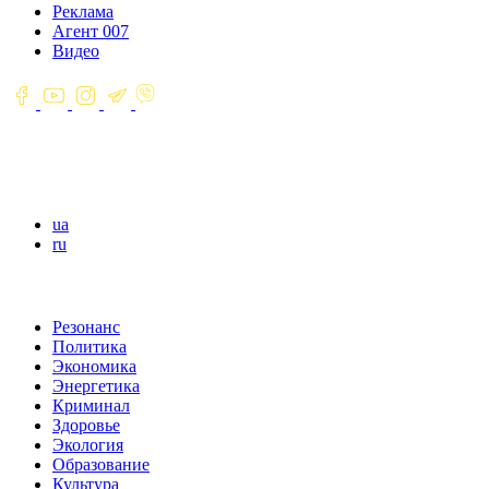
Реклама
Агент 007
Видео
ua
ru
Резонанс
Политика
Экономика
Энергетика
Криминал
Здоровье
Экология
Образование
Культура