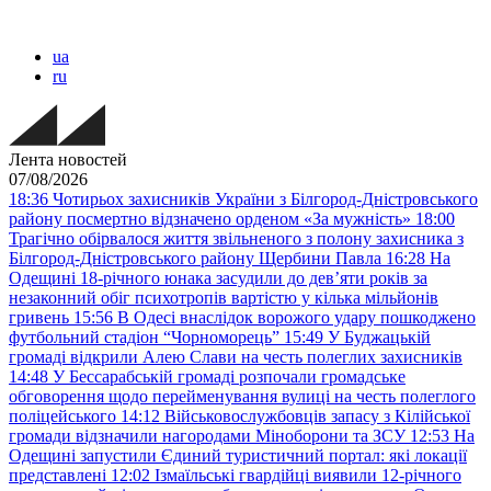
ua
ru
Лента новостей
07/08/2026
18:36
Чотирьох захисників України з Білгород-Дністровського
району посмертно відзначено орденом «За мужність»
18:00
Трагічно обірвалося життя звільненого з полону захисника з
Білгород-Дністровського району Щербини Павла
16:28
На
Одещині 18-річного юнака засудили до дев’яти років за
незаконний обіг психотропів вартістю у кілька мільйонів
гривень
15:56
В Одесі внаслідок ворожого удару пошкоджено
футбольний стадіон “Чорноморець”
15:49
У Буджацькій
громаді відкрили Алею Слави на честь полеглих захисників
14:48
У Бессарабській громаді розпочали громадське
обговорення щодо перейменування вулиці на честь полеглого
поліцейського
14:12
Військовослужбовців запасу з Кілійської
громади відзначили нагородами Міноборони та ЗСУ
12:53
На
Одещині запустили Єдиний туристичний портал: які локації
представлені
12:02
Ізмаїльські гвардійці виявили 12-річного