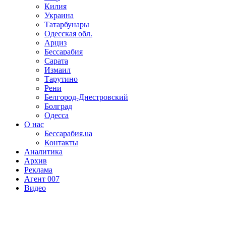
Килия
Украина
Татарбунары
Одесская обл.
Арциз
Бессарабия
Сарата
Измаил
Тарутино
Рени
Белгород-Днестровский
Болград
Одесса
О нас
Бессарабия.ua
Контакты
Аналитика
Архив
Реклама
Агент 007
Видео