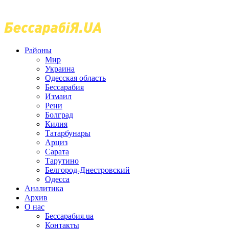
Районы
Мир
Украина
Одесская область
Бессарабия
Измаил
Рени
Болград
Килия
Татарбунары
Арциз
Сарата
Тарутино
Белгород-Днестровский
Одесса
Аналитика
Архив
О нас
Бессарабия.ua
Контакты