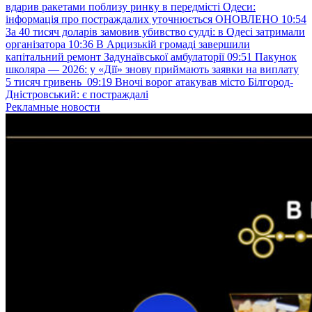
вдарив ракетами поблизу ринку в передмісті Одеси:
інформація про постраждалих уточнюється ОНОВЛЕНО
10:54
За 40 тисяч доларів замовив убивство судді: в Одесі затримали
організатора
10:36
В Арцизькій громаді завершили
капітальний ремонт Задунаївської амбулаторії
09:51
Пакунок
школяра — 2026: у «Дії» знову приймають заявки на виплату
5 тисяч гривень
09:19
Вночі ворог атакував місто Білгород-
Дністровський: є постраждалі
Рекламные новости