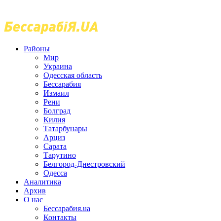
Районы
Мир
Украина
Одесская область
Бессарабия
Измаил
Рени
Болград
Килия
Татарбунары
Арциз
Сарата
Тарутино
Белгород-Днестровский
Одесса
Аналитика
Архив
О нас
Бессарабия.ua
Контакты