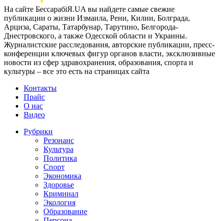
На сайте БессарабіЯ.UA вы найдете самые свежие
публикации о жизни Измаила, Рени, Килии, Болграда,
Арциза, Сараты, Татарбунар, Тарутино, Белгорода-
Днестровского, а также Одесской области и Украины.
Журналистские расследования, авторские публикации, пресс-
конференции ключевых фигур органов власти, эксклюзивные
новости из сфер здравохранения, образования, спорта и
культуры – все это есть на страницах сайта
Контакты
Прайс
О нас
Видео
Рубрики
Резонанс
Культура
Политика
Спорт
Экономика
Здоровье
Криминал
Экология
Образование
Персона