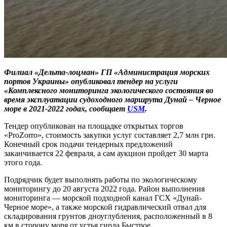
Филиал «Дельта-лоцман» ГП «Администрация морских
портов Украины» опубликовал тендер на услуги
«Комплексного мониторинга экологического состояния во
время эксплуатации судоходного маршрута Дунай – Черное
море в 2021-2022 годах, сообщает
USM
.
Тендер опубликован на площадке открытых торгов
«ProZorro», стоимость закупки услуг составляет 2,7 млн грн.
Конечный срок подачи тендерных предложений
заканчивается 22 февраля, а сам аукцион пройдет 30 марта
этого года.
Подрядчик будет выполнять работы по экологическому
мониторингу до 20 августа 2022 года. Район выполнения
мониторинга — морской подходной канал ГСХ «Дунай-
Черное море», а также морской гидравлический отвал для
складирования грунтов дноуглубления, расположенный в 8
км в сторону моря от устья гирла Быстрое.