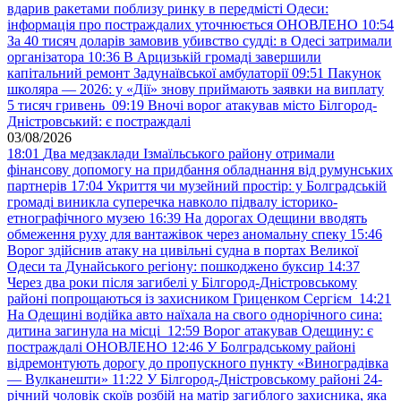
вдарив ракетами поблизу ринку в передмісті Одеси:
інформація про постраждалих уточнюється ОНОВЛЕНО
10:54
За 40 тисяч доларів замовив убивство судді: в Одесі затримали
організатора
10:36
В Арцизькій громаді завершили
капітальний ремонт Задунаївської амбулаторії
09:51
Пакунок
школяра — 2026: у «Дії» знову приймають заявки на виплату
5 тисяч гривень
09:19
Вночі ворог атакував місто Білгород-
Дністровський: є постраждалі
03/08/2026
18:01
Два медзаклади Ізмаїльського району отримали
фінансову допомогу на придбання обладнання від румунських
партнерів
17:04
Укриття чи музейний простір: у Болградській
громаді виникла суперечка навколо підвалу історико-
етнографічного музею
16:39
На дорогах Одещини вводять
обмеження руху для вантажівок через аномальну спеку
15:46
Ворог здійснив атаку на цивільні судна в портах Великої
Одеси та Дунайського регіону: пошкоджено буксир
14:37
Через два роки після загибелі у Білгород-Дністровському
районі попрощаються із захисником Гриценком Сергієм
14:21
На Одещині водійка авто наїхала на свого однорічного сина:
дитина загинула на місці
12:59
Ворог атакував Одещину: є
постраждалі ОНОВЛЕНО
12:46
У Болградському районі
відремонтують дорогу до пропускного пункту «Виноградівка
— Вулканешти»
11:22
У Білгород-Дністровському районі 24-
річний чоловік скоїв розбій на матір загиблого захисника, яка