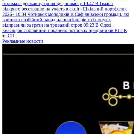
отримала державну грошову допомогу
10:47
В Ізмаїлі
відкрито реєстрацію на участь в акції «Шкільний портфелик
2026»
10:34
Чотирьох молодиків із Саф’янівської громади, які
вчинили розбійний напад на пенсіонерів та їх онука,
відправили за ґрати на тривалий строк
09:23
В Одесі
внаслідок стрілянини поранено чотирьох працівників РТЦК
та СП
Рекламные новости