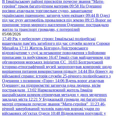
В Ізмаїльському районі присвоїли почесне звання “Мати-
героїня” трьом багатодітним матерям
09:58
На Одещині
росіяни атакували торговельне судно, завантажене
українською пшеницею: загинув член екіпажу
09:44
В Одесі
під час руху автомобіль провалився під землю
09:15
Ворог не
припиняє терор мирного населення Одещини: постраждало
житло та транспорт громадян, є потерпілий
05/08/2026
17:49
Рік у небесному строю: Ізмаїльські поліцейські
вшанували пам’ять загиблого під час служби колеги Сороки
Михайла
17:11
Житель Білгород-Дністровського
відповідатиме у суді за незаконне поводження з бойовими
припасами та вибухівкою
16:47
Ізмаїл став майданчиком для
обговорення морських ініціатив ЄС
16:03
Болградський
історико-етнографічний музей запропонував компроміс щодо
вирішення питання використання підвалу
14:44
Від бізнесу до
військової справи: історія служби 25-річного поліцейського з
Одещини з позивним «Горн»
14:06
Вдень ворог атакував
Одещину: на підприємстві загинула одна людина, вісім
постраждали
13:02
Наркозалежний житель Ізмаїла
шахрайським шляхом отримував метадон у двох медичних
закладах міста
12:21
У Буджацькій громади дві багатодітні
матері отримали почесне звання “Мати-героїня”
11:23
46-
річний завербований чоловік наводив ворожі удари по
військових обʼєктах Одеси
10:48
Відновлення популяції: у