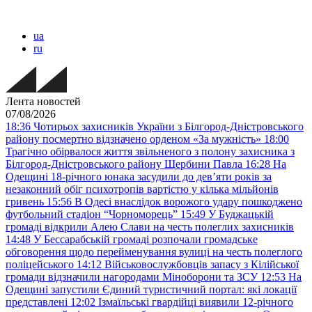
ua
ru
Лента новостей
07/08/2026
18:36
Чотирьох захисників України з Білгород-Дністровського
району посмертно відзначено орденом «За мужність»
18:00
Трагічно обірвалося життя звільненого з полону захисника з
Білгород-Дністровського району Щербини Павла
16:28
На
Одещині 18-річного юнака засудили до дев’яти років за
незаконний обіг психотропів вартістю у кілька мільйонів
гривень
15:56
В Одесі внаслідок ворожого удару пошкоджено
футбольний стадіон “Чорноморець”
15:49
У Буджацькій
громаді відкрили Алею Слави на честь полеглих захисників
14:48
У Бессарабській громаді розпочали громадське
обговорення щодо перейменування вулиці на честь полеглого
поліцейського
14:12
Військовослужбовців запасу з Кілійської
громади відзначили нагородами Міноборони та ЗСУ
12:53
На
Одещині запустили Єдиний туристичний портал: які локації
представлені
12:02
Ізмаїльські гвардійці виявили 12-річного