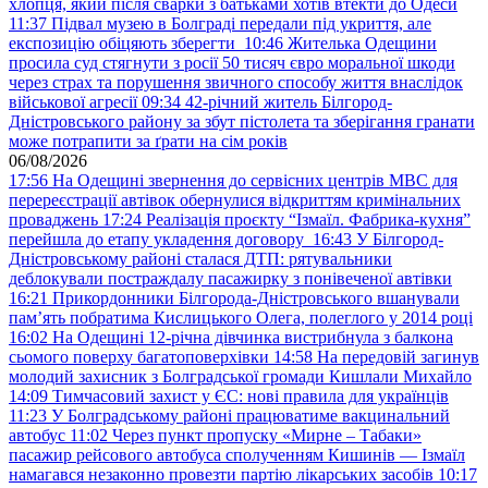
хлопця, який після сварки з батьками хотів втекти до Одеси
11:37
Підвал музею в Болграді передали під укриття, але
експозицію обіцяють зберегти
10:46
Жителька Одещини
просила суд стягнути з росії 50 тисяч євро моральної шкоди
через страх та порушення звичного способу життя внаслідок
військової агресії
09:34
42-річний житель Білгород-
Дністровського району за збут пістолета та зберігання гранати
може потрапити за ґрати на сім років
06/08/2026
17:56
На Одещині звернення до сервісних центрів МВС для
перереєстрації автівок обернулися відкриттям кримінальних
проваджень
17:24
Реалізація проєкту “Ізмаїл. Фабрика-кухня”
перейшла до етапу укладення договору
16:43
У Білгород-
Дністровському районі сталася ДТП: рятувальники
деблокували постраждалу пасажирку з понівеченої автівки
16:21
Прикордонники Білгорода-Дністровського вшанували
пам’ять побратима Кислицького Олега, полеглого у 2014 році
16:02
На Одещині 12-річна дівчинка вистрибнула з балкона
сьомого поверху багатоповерхівки
14:58
На передовій загинув
молодий захисник з Болградської громади Кишлали Михайло
14:09
Тимчасовий захист у ЄС: нові правила для українців
11:23
У Болградському районі працюватиме вакцинальний
автобус
11:02
Через пункт пропуску «Мирне – Табаки»
пасажир рейсового автобуса сполученням Кишинів — Ізмаїл
намагався незаконно провезти партію лікарських засобів
10:17