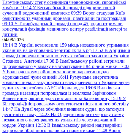
Тарутинському степу оселилися червонокнижні європейські
хом’яки
10:14
У Бессарабській громаді відкрили третій
сучасний водоочисний комплекс
09:39
Ворог атакував Київ
балістикою та ударними дронами: є загиблий та постраждалі
09:10
У Татарбунарській громаді понад 45 родин отримали
консультації фахівців медичного центру реабілітації матері та
дитини
04/08/2026
18:14
В Україні встановили 159 місць незаконного утримання
українців на окупованих територіях та в рф
17:52
В Арцизькій
громаді провели в останню путь загиблого захисника України
Стоянова Анатолія
17:38
В Ізмаїльському районі затримали
підозрюваного у замаху на зґвалтування 84-річної жінки
17:03
У Болградському районі встановили карантин щодо
африканської чуми свиней
16:41
Румунська енергетична
компанія почала закуповувати електроенергію з України через
зупинку енергоблока АЕС «Чернаводе»
16:06
Вилківська
громада назавжди попрощалася із земляком Зарічнюком
Валентином, який віддав своє життя за Батьківщину
15:19
У
Білгороді-Дністровському оговтуються після нічного обстрілу
14:47
На Дунаї через обміління виявили судна, що затонули
десятиліття тому
14:23
На Одещині викрито чергову схему
незаконного переправлення ухилянтів через державний
кордон України
12:32
В Ізмаїльському районі нацгвардійці
затримали 50-річного чоловіка з наркотиками
11:48
Ворог