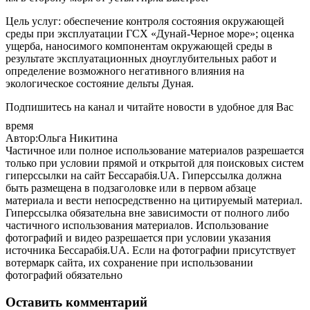
Цель услуг: обеспечение контроля состояния окружающей
среды при эксплуатации ГСХ «Дунай-Черное море»; оценка
ущерба, наносимого компонентам окружающей среды в
результате эксплуатационных дноуглубительных работ и
определение возможного негативного влияния на
экологическое состояние дельты Дуная.
Подпишитесь на канал и читайте новости в удобное для Вас
время
Автор:Ольга Никитина
Частичное или полное использование материалов разрешается
только при условии прямой и открытой для поисковых систем
гиперссылки на сайт Бессарабія.UA. Гиперссылка должна
быть размещена в подзаголовке или в первом абзаце
материала и вести непосредственно на цитируемый материал.
Гиперссылка обязательна вне зависимости от полного либо
частичного использования материалов. Использование
фотографий и видео разрешается при условии указания
источника Бессарабія.UA. Если на фотографии присутствует
вотермарк сайта, их сохранение при использовании
фотографий обязательно
Оставить комментарий