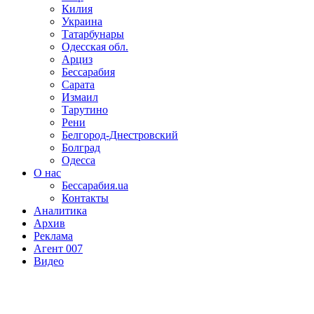
Килия
Украина
Татарбунары
Одесская обл.
Арциз
Бессарабия
Сарата
Измаил
Тарутино
Рени
Белгород-Днестровский
Болград
Одесса
О нас
Бессарабия.ua
Контакты
Аналитика
Архив
Реклама
Агент 007
Видео