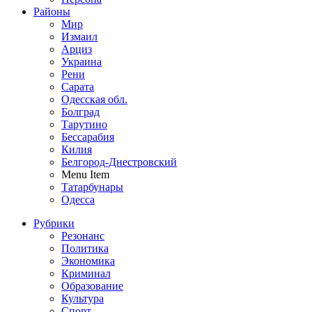
Районы
Мир
Измаил
Арциз
Украина
Рени
Сарата
Одесская обл.
Болград
Тарутино
Бессарабия
Килия
Белгород-Днестровский
Menu Item
Татарбунары
Одесса
Рубрики
Резонанс
Политика
Экономика
Криминал
Образование
Культура
Спорт