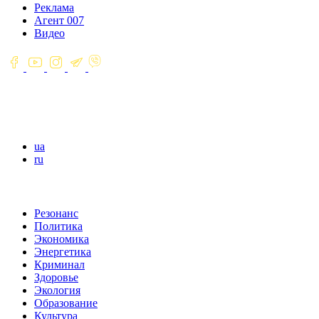
Реклама
Агент 007
Видео
ua
ru
Резонанс
Политика
Экономика
Энергетика
Криминал
Здоровье
Экология
Образование
Культура