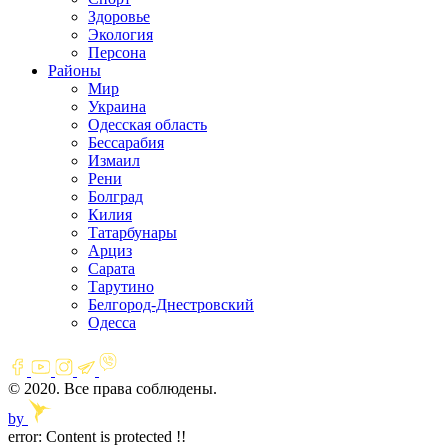
Здоровье
Экология
Персона
Районы
Мир
Украина
Одесская область
Бессарабия
Измаил
Рени
Болград
Килия
Татарбунары
Арциз
Сарата
Тарутино
Белгород-Днестровский
Одесса
© 2020. Все права соблюдены.
by
error:
Content is protected !!