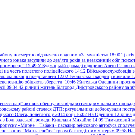
району посмертно відзначено орденом «За мужність»
18:00
Трагіч
чного юнака засудили до дев’яти років за незаконний обіг психот
орноморець”
15:49
У Буджацькій громаді відкрили Алею Слави на
 на честь полеглого поліцейського
14:12
Військовослужбовців з
: які локації представлені
12:02
Ізмаїльські гвардійці виявили 1
е експозицію обіцяють зберегти
10:46
Жителька Одещини просила с
сії
09:34
42-річний житель Білгород-Дністровського району за збу
ереєстрації автівок обернулися відкриттям кримінальних провад
ровському районі сталася ДТП: рятувальники деблокували постр
ького Олега, полеглого у 2014 році
16:02
На Одещині 12-річна д
к з Болградської громади Кишлали Михайло
14:09
Тимчасовий за
пропуску «Мирне – Табаки» пасажир рейсового автобуса сполуче
есне звання “Мати-героїня” трьом багатодітним матерям
09:58
На 