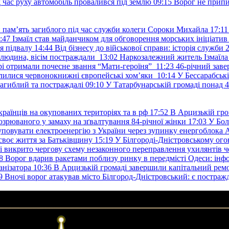
д час руху автомобіль провалився під землю
09:15
Ворог не припи
и пам’ять загиблого під час служби колеги Сороки Михайла
17:11
:47
Ізмаїл став майданчиком для обговорення морських ініціати
я підвалу
14:44
Від бізнесу до військової справи: історія служб
 людина, вісім постраждали
13:02
Наркозалежний житель Ізмаїл
ері отримали почесне звання “Мати-героїня”
11:23
46-річний заве
елилися червонокнижні європейські хом’яки
10:14
У Бессарабськ
загиблий та постраждалі
09:10
У Татарбунарській громаді понад 
раїнців на окупованих територіях та в рф
17:52
В Арцизькій гро
озрюваного у замаху на зґвалтування 84-річної жінки
17:03
У Бол
уповувати електроенергію з України через зупинку енергоблока
своє життя за Батьківщину
15:19
У Білгороді-Дністровському ого
 викрито чергову схему незаконного переправлення ухилянтів ч
8
Ворог вдарив ракетами поблизу ринку в передмісті Одеси: 
анізатора
10:36
В Арцизькій громаді завершили капітальний ремон
9
Вночі ворог атакував місто Білгород-Дністровський: є постраж