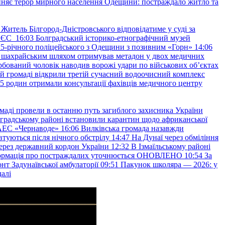
няє терор мирного населення Одещини: постраждало житло та
Житель Білгород-Дністровського відповідатиме у суді за
в ЄС
16:03
Болградський історико-етнографічний музей
и 25-річного поліцейського з Одещини з позивним «Горн»
14:06
а шахрайським шляхом отримував метадон у двох медичних
рбований чоловік наводив ворожі удари по військових обʼєктах
ій громаді відкрили третій сучасний водоочисний комплекс
45 родин отримали консультації фахівців медичного центру
маді провели в останню путь загиблого захисника України
градському районі встановили карантин щодо африканської
 АЕС «Чернаводе»
16:06
Вилківська громада назавжди
втуються після нічного обстрілу
14:47
На Дунаї через обміління
ерез державний кордон України
12:32
В Ізмаїльському районі
інформація про постраждалих уточнюється ОНОВЛЕНО
10:54
За
т Задунаївської амбулаторії
09:51
Пакунок школяра — 2026: у
далі