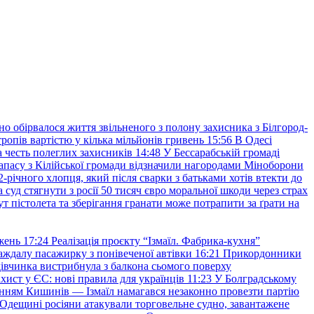
но обірвалося життя звільненого з полону захисника з Білгород-
ропів вартістю у кілька мільйонів гривень
15:56
В Одесі
 честь полеглих захисників
14:48
У Бессарабській громаді
апасу з Кілійської громади відзначили нагородами Міноборони
2-річного хлопця, який після сварки з батьками хотів втекти до
уд стягнути з росії 50 тисяч євро моральної шкоди через страх
т пістолета та зберігання гранати може потрапити за ґрати на
жень
17:24
Реалізація проєкту “Ізмаїл. Фабрика-кухня”
аждалу пасажирку з понівеченої автівки
16:21
Прикордонники
івчинка вистрибнула з балкона сьомого поверху
хист у ЄС: нові правила для українців
11:23
У Болградському
нням Кишинів — Ізмаїл намагався незаконно провезти партію
Одещині росіяни атакували торговельне судно, завантажене