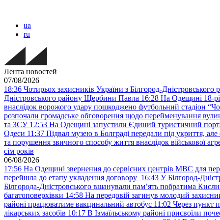
ua
ru
Лента новостей
07/08/2026
18:36
Чотирьох захисників України з Білгород-Дністровського 
Дністровського району Щербини Павла
16:28
На Одещині 18-рі
внаслідок ворожого удару пошкоджено футбольний стадіон “Ч
розпочали громадське обговорення щодо перейменування вулиці
та ЗСУ
12:53
На Одещині запустили Єдиний туристичний портал
Одеси
11:37
Підвал музею в Болграді передали під укриття, ал
та порушення звичного способу життя внаслідок військової агре
сім років
06/08/2026
17:56
На Одещині звернення до сервісних центрів МВС для пер
перейшла до етапу укладення договору
16:43
У Білгород-Дніст
Білгорода-Дністровського вшанували пам’ять побратима Кислиц
багатоповерхівки
14:58
На передовій загинув молодий захисни
районі працюватиме вакцинальний автобус
11:02
Через пункт 
лікарських засобів
10:17
В Ізмаїльському районі присвоїли поч