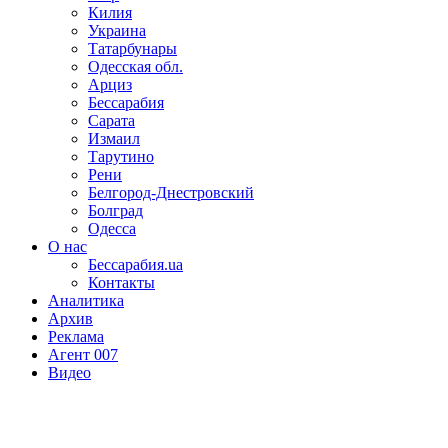
Килия
Украина
Татарбунары
Одесская обл.
Арциз
Бессарабия
Сарата
Измаил
Тарутино
Рени
Белгород-Днестровский
Болград
Одесса
О нас
Бессарабия.ua
Контакты
Аналитика
Архив
Реклама
Агент 007
Видео