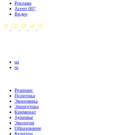
Реклама
Агент 007
Видео
ua
ru
Резонанс
Политика
Экономика
Энергетика
Криминал
Здоровье
Экология
Образование
Культура