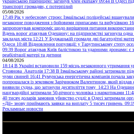
українською пшеницею: загинув член екіпажу
09:44
В Одесі пі
транспорт громадян, є потерпілий
05/08/2026
17:49
Рік у небесному строю: Ізмаїльські поліцейські вшанувал
незаконне поводження з бойовими припасами та вибухівкою
16
запропонував компроміс щодо вирішення питання використанн
Вдень ворог атакував Одещину: на підприємстві загинула одна
закладах міста
12:21
У Буджацькій громади дві багатодітні мат
Одеси
10:48
Відновлення популяції: у Тарутинському степу ос
09:39
Ворог атакував Київ балістикою та ударними дронами: є 
реабілітації матері та дитини
04/08/2026
18:14
В Україні встановили 159 місць незаконного утримання ук
Стоянова Анатолія
17:38
В Ізмаїльському районі затримали під
чуми свиней
16:41
Румунська енергетична компанія почала зак
попрощалася із земляком Зарічнюком Валентином, який віддав 
виявили судна, що затонули десятиліття тому
14:23
На Одещині
нацгвардійці затримали 50-річного чоловіка з наркотиками
11:4
40 тисяч доларів замовив убивство судді: в Одесі затримали орг
«Дії» знову приймають заявки на виплату 5 тисяч гривень
09:1
Рекламные новости