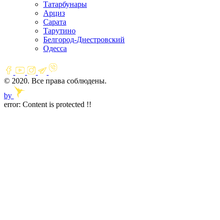
Татарбунары
Арциз
Сарата
Тарутино
Белгород-Днестровский
Одесса
© 2020. Все права соблюдены.
by
error:
Content is protected !!