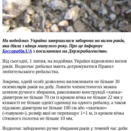
На водоймах України завершилася заборона на вилов раків,
яка діяла з кінця минулого року. Про це інформує
Бессарабія.UA
з посиланням на Держрибагенство.
Від сьогодні, 1 липня, на водоймах України відновлено вилов
раків. Водночас рибалки мають дотримуватися Правил
любительського рибальства.
Зокрема, одній особі дозволено виловлювати не більше 30
екземплярів раків на добу. Ловити членистоногих можна
шляхом ручного збирання, раколовкою конструкції «хапка»
діаметром не більше 70 см із кроком вічка не більше 22 мм у
кількості не більше однієї одиниці на одного рибалку, а також
підсакою діаметром не більше 100 см або «хваткою»
(«павуком»), розмір якої не перевищує 1×1 м, із кроком вічка
сіткового полотна не більше 10 мм.
Водночас заборонено ручне збирання раків у темний час доби