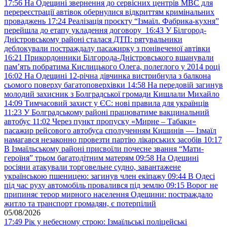
17:56
На Одещині звернення до сервісних центрів МВС для
перереєстрації автівок обернулися відкриттям кримінальних
проваджень
17:24
Реалізація проєкту “Ізмаїл. Фабрика-кухня”
перейшла до етапу укладення договору
16:43
У Білгород-
Дністровському районі сталася ДТП: рятувальники
деблокували постраждалу пасажирку з понівеченої автівки
16:21
Прикордонники Білгорода-Дністровського вшанували
пам’ять побратима Кислицького Олега, полеглого у 2014 році
16:02
На Одещині 12-річна дівчинка вистрибнула з балкона
сьомого поверху багатоповерхівки
14:58
На передовій загинув
молодий захисник з Болградської громади Кишлали Михайло
14:09
Тимчасовий захист у ЄС: нові правила для українців
11:23
У Болградському районі працюватиме вакцинальний
автобус
11:02
Через пункт пропуску «Мирне – Табаки»
пасажир рейсового автобуса сполученням Кишинів — Ізмаїл
намагався незаконно провезти партію лікарських засобів
10:17
В Ізмаїльському районі присвоїли почесне звання “Мати-
героїня” трьом багатодітним матерям
09:58
На Одещині
росіяни атакували торговельне судно, завантажене
українською пшеницею: загинув член екіпажу
09:44
В Одесі
під час руху автомобіль провалився під землю
09:15
Ворог не
припиняє терор мирного населення Одещини: постраждало
житло та транспорт громадян, є потерпілий
05/08/2026
17:49
Рік у небесному строю: Ізмаїльські поліцейські