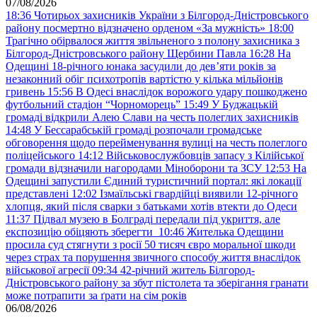
07/08/2026
18:36
Чотирьох захисників України з Білгород-Дністровського
району посмертно відзначено орденом «За мужність»
18:00
Трагічно обірвалося життя звільненого з полону захисника з
Білгород-Дністровського району Щербини Павла
16:28
На
Одещині 18-річного юнака засудили до дев’яти років за
незаконний обіг психотропів вартістю у кілька мільйонів
гривень
15:56
В Одесі внаслідок ворожого удару пошкоджено
футбольний стадіон “Чорноморець”
15:49
У Буджацькій
громаді відкрили Алею Слави на честь полеглих захисників
14:48
У Бессарабській громаді розпочали громадське
обговорення щодо перейменування вулиці на честь полеглого
поліцейського
14:12
Військовослужбовців запасу з Кілійської
громади відзначили нагородами Міноборони та ЗСУ
12:53
На
Одещині запустили Єдиний туристичний портал: які локації
представлені
12:02
Ізмаїльські гвардійці виявили 12-річного
хлопця, який після сварки з батьками хотів втекти до Одеси
11:37
Підвал музею в Болграді передали під укриття, але
експозицію обіцяють зберегти
10:46
Жителька Одещини
просила суд стягнути з росії 50 тисяч євро моральної шкоди
через страх та порушення звичного способу життя внаслідок
військової агресії
09:34
42-річний житель Білгород-
Дністровського району за збут пістолета та зберігання гранати
може потрапити за ґрати на сім років
06/08/2026