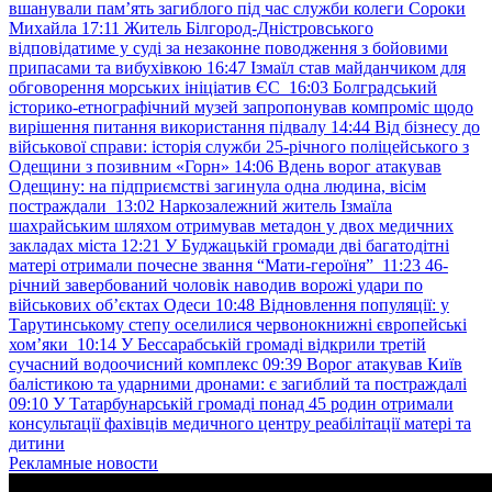
вшанували пам’ять загиблого під час служби колеги Сороки
Михайла
17:11
Житель Білгород-Дністровського
відповідатиме у суді за незаконне поводження з бойовими
припасами та вибухівкою
16:47
Ізмаїл став майданчиком для
обговорення морських ініціатив ЄС
16:03
Болградський
історико-етнографічний музей запропонував компроміс щодо
вирішення питання використання підвалу
14:44
Від бізнесу до
військової справи: історія служби 25-річного поліцейського з
Одещини з позивним «Горн»
14:06
Вдень ворог атакував
Одещину: на підприємстві загинула одна людина, вісім
постраждали
13:02
Наркозалежний житель Ізмаїла
шахрайським шляхом отримував метадон у двох медичних
закладах міста
12:21
У Буджацькій громади дві багатодітні
матері отримали почесне звання “Мати-героїня”
11:23
46-
річний завербований чоловік наводив ворожі удари по
військових обʼєктах Одеси
10:48
Відновлення популяції: у
Тарутинському степу оселилися червонокнижні європейські
хом’яки
10:14
У Бессарабській громаді відкрили третій
сучасний водоочисний комплекс
09:39
Ворог атакував Київ
балістикою та ударними дронами: є загиблий та постраждалі
09:10
У Татарбунарській громаді понад 45 родин отримали
консультації фахівців медичного центру реабілітації матері та
дитини
Рекламные новости