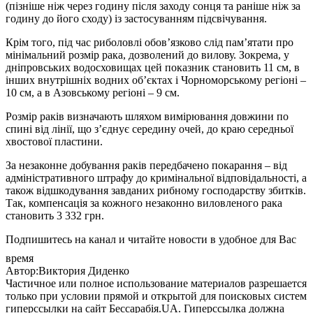
(пізніше ніж через годину після заходу сонця та раніше ніж за
годину до його сходу) із застосуванням підсвічування.
Крім того, під час риболовлі обов’язково слід пам’ятати про
мінімальний розмір рака, дозволений до вилову. Зокрема, у
дніпровських водосховищах цей показник становить 11 см, в
інших внутрішніх водних об’єктах і Чорноморському регіоні –
10 см, а в Азовському регіоні – 9 см.
Розмір раків визначають шляхом вимірювання довжини по
спині від лінії, що з’єднує середину очей, до краю середньої
хвостової пластини.
За незаконне добування раків передбачено покарання – від
адміністративного штрафу до кримінальної відповідальності, а
також відшкодування завданих рибному господарству збитків.
Так, компенсація за кожного незаконно виловленого рака
становить 3 332 грн.
Подпишитесь на канал и читайте новости в удобное для Вас
время
Автор:Виктория Диденко
Частичное или полное использование материалов разрешается
только при условии прямой и открытой для поисковых систем
гиперссылки на сайт Бессарабія.UA. Гиперссылка должна