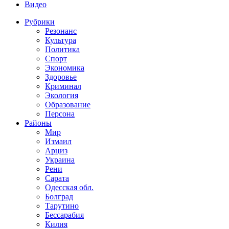
Видео
Рубрики
Резонанс
Культура
Политика
Спорт
Экономика
Здоровье
Криминал
Экология
Образование
Персона
Районы
Мир
Измаил
Арциз
Украина
Рени
Сарата
Одесская обл.
Болград
Тарутино
Бессарабия
Килия