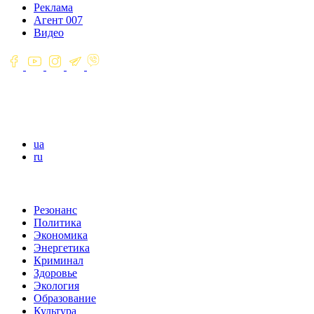
Реклама
Агент 007
Видео
ua
ru
Резонанс
Политика
Экономика
Энергетика
Криминал
Здоровье
Экология
Образование
Культура