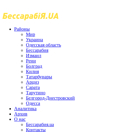
Районы
Мир
Украина
Одесская область
Бессарабия
Измаил
Рени
Болград
Килия
Татарбунары
Арциз
Сарата
Тарутино
Белгород-Днестровский
Одесса
Аналитика
Архив
О нас
Бессарабия.ua
Контакты