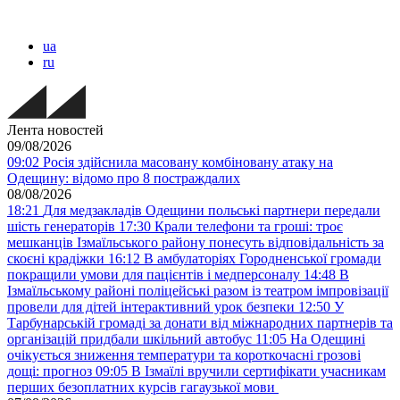
ua
ru
Лента новостей
09/08/2026
09:02
Росія здійснила масовану комбіновану атаку на
Одещину: відомо про 8 постраждалих
08/08/2026
18:21
Для медзакладів Одещини польські партнери передали
шість генераторів
17:30
Крали телефони та гроші: троє
мешканців Ізмаїльського району понесуть відповідальність за
скоєні крадіжки
16:12
В амбулаторіях Городненської громади
покращили умови для пацієнтів і медперсоналу
14:48
В
Ізмаїльському районі поліцейські разом із театром імпровізації
провели для дітей інтерактивний урок безпеки
12:50
У
Тарбунарській громаді за донати від міжнародних партнерів та
організацій придбали шкільний автобус
11:05
На Одещині
очікується зниження температури та короткочасні грозові
дощі: прогноз
09:05
В Ізмаїлі вручили сертифікати учасникам
перших безоплатних курсів гагаузької мови