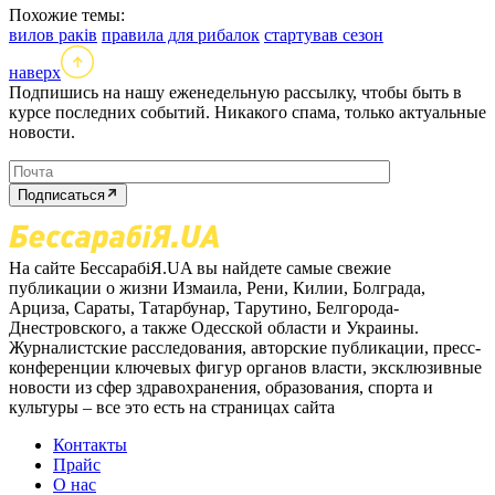
Похожие темы:
вилов раків
правила для рибалок
стартував сезон
наверх
Подпишись на нашу еженедельную рассылку, чтобы быть в
курсе последних событий. Никакого спама, только актуальные
новости.
Подписаться
На сайте БессарабіЯ.UA вы найдете самые свежие
публикации о жизни Измаила, Рени, Килии, Болграда,
Арциза, Сараты, Татарбунар, Тарутино, Белгорода-
Днестровского, а также Одесской области и Украины.
Журналистские расследования, авторские публикации, пресс-
конференции ключевых фигур органов власти, эксклюзивные
новости из сфер здравохранения, образования, спорта и
культуры – все это есть на страницах сайта
Контакты
Прайс
О нас