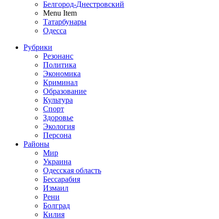
Белгород-Днестровский
Menu Item
Татарбунары
Одесса
Рубрики
Резонанс
Политика
Экономика
Криминал
Образование
Культура
Спорт
Здоровье
Экология
Персона
Районы
Мир
Украина
Одесская область
Бессарабия
Измаил
Рени
Болград
Килия