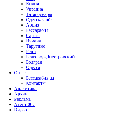
Килия
Украина
Татарбунары
Одесская обл.
Арциз
Бессарабия
Сарата
Измаил
Тарутино
Рени
Белгород-Днестровский
Болград
Одесса
О нас
Бессарабия.ua
Контакты
Аналитика
Архив
Реклама
Агент 007
Видео