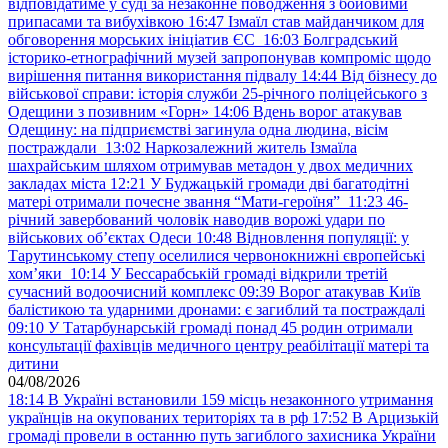
відповідатиме у суді за незаконне поводження з бойовими
припасами та вибухівкою
16:47
Ізмаїл став майданчиком для
обговорення морських ініціатив ЄС
16:03
Болградський
історико-етнографічний музей запропонував компроміс щодо
вирішення питання використання підвалу
14:44
Від бізнесу до
військової справи: історія служби 25-річного поліцейського з
Одещини з позивним «Горн»
14:06
Вдень ворог атакував
Одещину: на підприємстві загинула одна людина, вісім
постраждали
13:02
Наркозалежний житель Ізмаїла
шахрайським шляхом отримував метадон у двох медичних
закладах міста
12:21
У Буджацькій громади дві багатодітні
матері отримали почесне звання “Мати-героїня”
11:23
46-
річний завербований чоловік наводив ворожі удари по
військових обʼєктах Одеси
10:48
Відновлення популяції: у
Тарутинському степу оселилися червонокнижні європейські
хом’яки
10:14
У Бессарабській громаді відкрили третій
сучасний водоочисний комплекс
09:39
Ворог атакував Київ
балістикою та ударними дронами: є загиблий та постраждалі
09:10
У Татарбунарській громаді понад 45 родин отримали
консультації фахівців медичного центру реабілітації матері та
дитини
04/08/2026
18:14
В Україні встановили 159 місць незаконного утримання
українців на окупованих територіях та в рф
17:52
В Арцизькій
громаді провели в останню путь загиблого захисника України