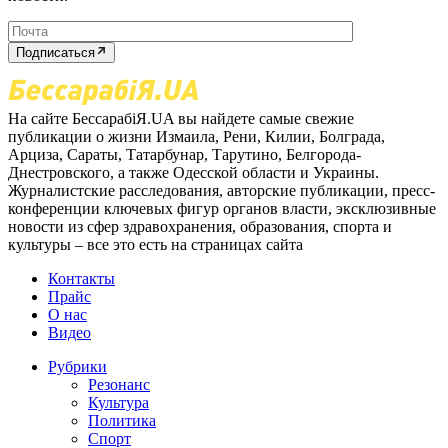
Подписаться
На сайте БессарабіЯ.UA вы найдете самые свежие
публикации о жизни Измаила, Рени, Килии, Болграда,
Арциза, Сараты, Татарбунар, Тарутино, Белгорода-
Днестровского, а также Одесской области и Украины.
Журналистские расследования, авторские публикации, пресс-
конференции ключевых фигур органов власти, эксклюзивные
новости из сфер здравохранения, образования, спорта и
культуры – все это есть на страницах сайта
Контакты
Прайс
О нас
Видео
Рубрики
Резонанс
Культура
Политика
Спорт