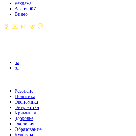
Реклама
Агент 007
Видео
ua
ru
Резонанс
Политика
Экономика
Энергетика
Криминал
Здоровье
Экология
Образование
Культура