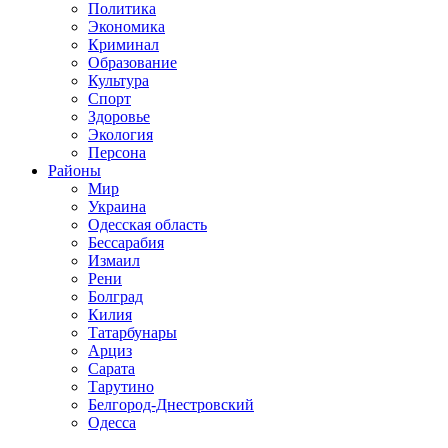
Политика
Экономика
Криминал
Образование
Культура
Спорт
Здоровье
Экология
Персона
Районы
Мир
Украина
Одесская область
Бессарабия
Измаил
Рени
Болград
Килия
Татарбунары
Арциз
Сарата
Тарутино
Белгород-Днестровский
Одесса