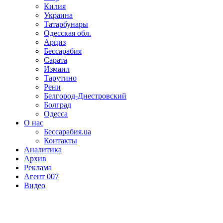
Килия
Украина
Татарбунары
Одесская обл.
Арциз
Бессарабия
Сарата
Измаил
Тарутино
Рени
Белгород-Днестровский
Болград
Одесса
О нас
Бессарабия.ua
Контакты
Аналитика
Архив
Реклама
Агент 007
Видео