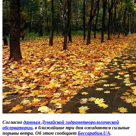
Согласно
дан­ным Дунайской гидрометеорологической
обсерватории
, в ближайшие три дня ожидаются сильные
порывы ветра. Об этом сообщает
Бессарабия.UA
.