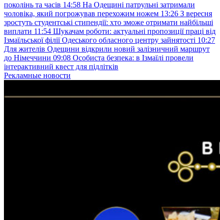
поколінь та часів
14:58
На Одещині патрульні затримали
чоловіка, який погрожував перехожим ножем
13:26
З вересня
зростуть студентські стипендії: хто зможе отримати найбільші
виплати
11:54
Шукачам роботи: актуальні пропозиції праці від
Ізмаїльської філії Одеського обласного центру зайнятості
10:27
Для жителів Одещини відкрили новий залізничний маршрут
до Німеччини
09:08
Особиста безпека: в Ізмаїлі провели
інтерактивний квест для підлітків
Рекламные новости