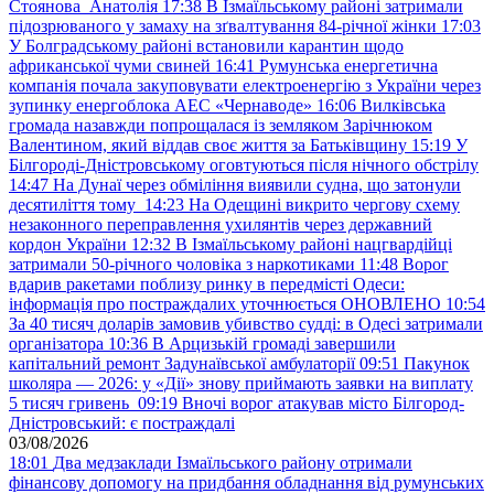
Стоянова Анатолія
17:38
В Ізмаїльському районі затримали
підозрюваного у замаху на зґвалтування 84-річної жінки
17:03
У Болградському районі встановили карантин щодо
африканської чуми свиней
16:41
Румунська енергетична
компанія почала закуповувати електроенергію з України через
зупинку енергоблока АЕС «Чернаводе»
16:06
Вилківська
громада назавжди попрощалася із земляком Зарічнюком
Валентином, який віддав своє життя за Батьківщину
15:19
У
Білгороді-Дністровському оговтуються після нічного обстрілу
14:47
На Дунаї через обміління виявили судна, що затонули
десятиліття тому
14:23
На Одещині викрито чергову схему
незаконного переправлення ухилянтів через державний
кордон України
12:32
В Ізмаїльському районі нацгвардійці
затримали 50-річного чоловіка з наркотиками
11:48
Ворог
вдарив ракетами поблизу ринку в передмісті Одеси:
інформація про постраждалих уточнюється ОНОВЛЕНО
10:54
За 40 тисяч доларів замовив убивство судді: в Одесі затримали
організатора
10:36
В Арцизькій громаді завершили
капітальний ремонт Задунаївської амбулаторії
09:51
Пакунок
школяра — 2026: у «Дії» знову приймають заявки на виплату
5 тисяч гривень
09:19
Вночі ворог атакував місто Білгород-
Дністровський: є постраждалі
03/08/2026
18:01
Два медзаклади Ізмаїльського району отримали
фінансову допомогу на придбання обладнання від румунських