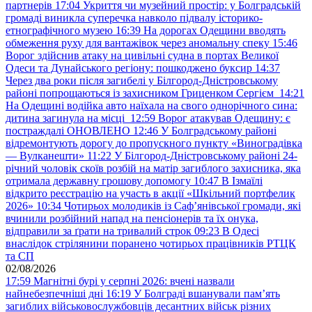
партнерів
17:04
Укриття чи музейний простір: у Болградській
громаді виникла суперечка навколо підвалу історико-
етнографічного музею
16:39
На дорогах Одещини вводять
обмеження руху для вантажівок через аномальну спеку
15:46
Ворог здійснив атаку на цивільні судна в портах Великої
Одеси та Дунайського регіону: пошкоджено буксир
14:37
Через два роки після загибелі у Білгород-Дністровському
районі попрощаються із захисником Гриценком Сергієм
14:21
На Одещині водійка авто наїхала на свого однорічного сина:
дитина загинула на місці
12:59
Ворог атакував Одещину: є
постраждалі ОНОВЛЕНО
12:46
У Болградському районі
відремонтують дорогу до пропускного пункту «Виноградівка
— Вулканешти»
11:22
У Білгород-Дністровському районі 24-
річний чоловік скоїв розбій на матір загиблого захисника, яка
отримала державну грошову допомогу
10:47
В Ізмаїлі
відкрито реєстрацію на участь в акції «Шкільний портфелик
2026»
10:34
Чотирьох молодиків із Саф’янівської громади, які
вчинили розбійний напад на пенсіонерів та їх онука,
відправили за ґрати на тривалий строк
09:23
В Одесі
внаслідок стрілянини поранено чотирьох працівників РТЦК
та СП
02/08/2026
17:59
Магнітні бурі у серпні 2026: вчені назвали
найнебезпечніші дні
16:19
У Болграді вшанували пам’ять
загиблих військовослужбовців десантних військ різних