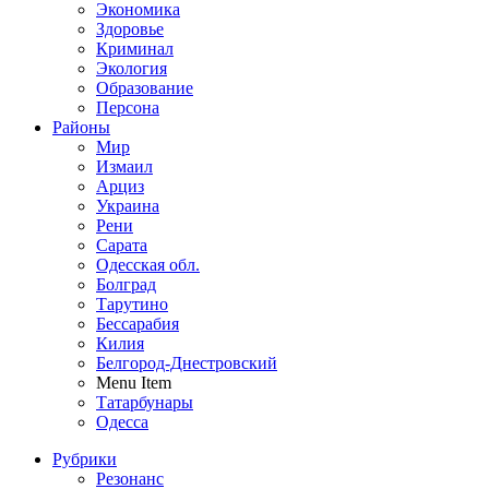
Экономика
Здоровье
Криминал
Экология
Образование
Персона
Районы
Мир
Измаил
Арциз
Украина
Рени
Сарата
Одесская обл.
Болград
Тарутино
Бессарабия
Килия
Белгород-Днестровский
Menu Item
Татарбунары
Одесса
Рубрики
Резонанс