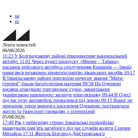
ua
ru
Лента новостей
06/08/2026
11:23
У Болградському районі працюватиме вакцинальний
автобус
11:02
Через пункт пропуску «Мирне – Табаки»
пасажир рейсового автобуса сполученням Кишинів — Ізмаїл
намагався незаконно провезти партію лікарських засобів
10:17
В Ізмаїльському районі присвоїли почесне звання “Мати-
героїня” трьом багатодітним матерям
09:58
На Одещині
росіяни атакували торговельне судно, завантажене
українською пшеницею: загинув член екіпажу
09:44
В Одесі
під час руху автомобіль провалився під землю
09:15
Ворог не
припиняє терор мирного населення Одещини: постраждало
житло та транспорт громадян, є потерпілий
05/08/2026
17:49
Рік у небесному строю: Ізмаїльські поліцейські
вшанували пам’ять загиблого під час служби колеги Сороки
Михайла
17:11
Житель Білгород-Дністровського