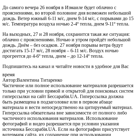
До самого вечера 26 ноября в Измаиле будет облачно с
прояснениями, во второй половине дня возможен небольшой
дождь. Ветер южный 6-11 м/с, днем 9-14 м/с, с порывами до 15
м/с. Температура воздуха ночью 2-4º тепла, днем 9-11º тепла.
На выходных, 27 и 28 ноября, сох­ра­нит­ся та­кая же си­ту­ация:
облачно с прояснениями. Ночью и утром пройдёт небольшой
дождь. Днём – без осадков. 27 ноября порывы ветра будут
достигать 15-17 м/с, 28 ноября – 6-11 м/с. Воздух ночью
прогреется до 4-6º тепла, днем – до 12-14º тепла.
Подпишитесь на канал и читайте новости в удобное для Вас
время
Автор:Валентина Титаренко
Частичное или полное использование материалов разрешается
только при условии прямой и открытой для поисковых систем
гиперссылки на сайт Бессарабія.UA. Гиперссылка должна
быть размещена в подзаголовке или в первом абзаце
материала и вести непосредственно на цитируемый материал.
Гиперссылка обязательна вне зависимости от полного либо
частичного использования материалов. Использование
фотографий и видео разрешается при условии указания
источника Бессарабія.UA. Если на фотографии присутствует
вотермарк сайта, их сохранение при использовании