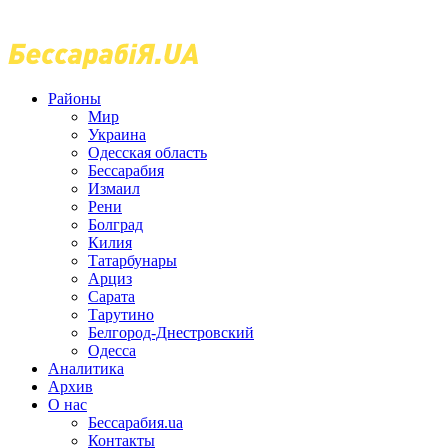
Районы
Мир
Украина
Одесская область
Бессарабия
Измаил
Рени
Болград
Килия
Татарбунары
Арциз
Сарата
Тарутино
Белгород-Днестровский
Одесса
Аналитика
Архив
О нас
Бессарабия.ua
Контакты