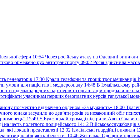
івельної сфери
10:54
Через російську атаку на Одещині виникли 
тково обмежено рух автотранспорту
09:02
Росія здійснила масо
ть генераторів
17:30
Крали телефони та гроші: троє мешканців Із
и умови для пацієнтів і медперсоналу
14:48
В Ізмаїльському райо
донати від міжнародних партнерів та організацій придбали шкіль
сертифікати учасникам перших безоплатних курсів гагаузької мов
району посмертно відзначено орденом «За мужність»
18:00
Трагіч
чного юнака засудили до дев’яти років за незаконний обіг психот
орноморець”
15:49
У Буджацькій громаді відкрили Алею Слави на
 на честь полеглого поліцейського
14:12
Військовослужбовців з
: які локації представлені
12:02
Ізмаїльські гвардійці виявили 1
е експозицію обіцяють зберегти
10:46
Жителька Одещини просила с