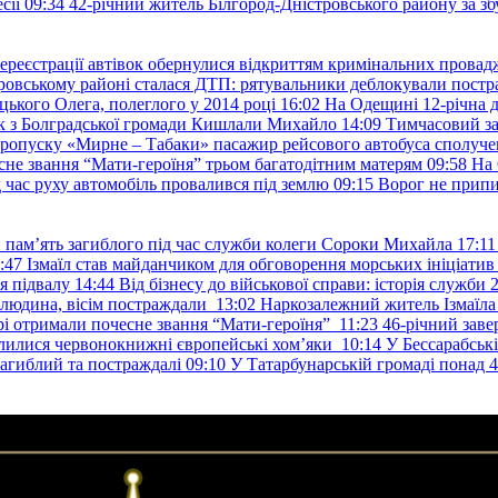
сії
09:34
42-річний житель Білгород-Дністровського району за збу
ереєстрації автівок обернулися відкриттям кримінальних провад
ровському районі сталася ДТП: рятувальники деблокували постр
ького Олега, полеглого у 2014 році
16:02
На Одещині 12-річна д
к з Болградської громади Кишлали Михайло
14:09
Тимчасовий за
пропуску «Мирне – Табаки» пасажир рейсового автобуса сполуче
есне звання “Мати-героїня” трьом багатодітним матерям
09:58
На 
д час руху автомобіль провалився під землю
09:15
Ворог не припи
и пам’ять загиблого під час служби колеги Сороки Михайла
17:11
:47
Ізмаїл став майданчиком для обговорення морських ініціати
я підвалу
14:44
Від бізнесу до військової справи: історія служб
 людина, вісім постраждали
13:02
Наркозалежний житель Ізмаїл
ері отримали почесне звання “Мати-героїня”
11:23
46-річний заве
елилися червонокнижні європейські хом’яки
10:14
У Бессарабськ
загиблий та постраждалі
09:10
У Татарбунарській громаді понад 