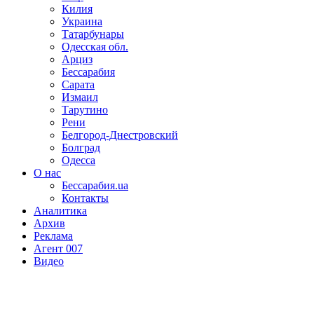
Килия
Украина
Татарбунары
Одесская обл.
Арциз
Бессарабия
Сарата
Измаил
Тарутино
Рени
Белгород-Днестровский
Болград
Одесса
О нас
Бессарабия.ua
Контакты
Аналитика
Архив
Реклама
Агент 007
Видео