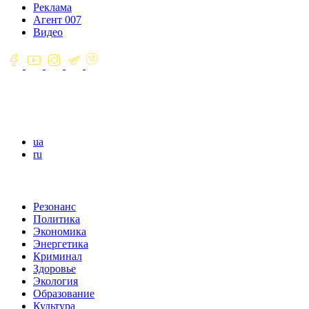
Реклама
Агент 007
Видео
ua
ru
Резонанс
Политика
Экономика
Энергетика
Криминал
Здоровье
Экология
Образование
Культура