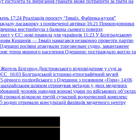
т пістолета та зберігання гранати може потрапити за ґрати на
жень
17:24
Реалізація проєкту “Ізмаїл. Фабрика-кухня”
аждалу пасажирку з понівеченої автівки
16:21
Прикордонники
івчинка вистрибнула з балкона сьомого поверху
хист у ЄС: нові правила для українців
11:23
У Болградському
нням Кишинів — Ізмаїл намагався незаконно провезти партію
Одещині росіяни атакували торговельне судно, завантажене
няє терор мирного населення Одещини: постраждало житло та
Житель Білгород-Дністровського відповідатиме у суді за
в ЄС
16:03
Болградський історико-етнографічний музей
и 25-річного поліцейського з Одещини з позивним «Горн»
14:06
а шахрайським шляхом отримував метадон у двох медичних
рбований чоловік наводив ворожі удари по військових обʼєктах
ій громаді відкрили третій сучасний водоочисний комплекс
45 родин отримали консультації фахівців медичного центру