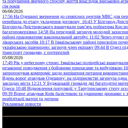
та порушення звичного способу життя внаслідок військової агре
сім років
06/08/2026
17:56
На Одещині звернення до сервісних центрів МВС для пер
перейшла до етапу укладення договору
16:43
У Білгород-Дніст
Білгорода-Дністровського вшанували пам’ять побратима Кислиц
багатоповерхівки
14:58
На передовій загинув молодий захисни
районі працюватиме вакцинальний автобус
11:02
Через пункт 
лікарських засобів
10:17
В Ізмаїльському районі присвоїли поч
українською пшеницею: загинув член екіпажу
09:44
В Одесі пі
транспорт громадян, є потерпілий
05/08/2026
17:49
Рік у небесному строю: Ізмаїльські поліцейські вшанувал
незаконне поводження з бойовими припасами та вибухівкою
16
запропонував компроміс щодо вирішення питання використанн
Вдень ворог атакував Одещину: на підприємстві загинула одна
закладах міста
12:21
У Буджацькій громади дві багатодітні мат
Одеси
10:48
Відновлення популяції: у Тарутинському степу ос
09:39
Ворог атакував Київ балістикою та ударними дронами: є 
реабілітації матері та дитини
Рекламные новости