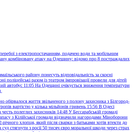
перебої з електропостачанням, подачею води та мобільним
вану комбіновану атаку на Одещину: відомо про 8 постраждалих
маїльського району понесуть відповідальність за скоєні
ні поліцейські разом із театром імпровізації провели для дітей
ний автобус
11:05
На Одещині очікується зниження температури
и
но обірвалося життя звільненого з полону захисника з Білгород-
ропів вартістю у кілька мільйонів гривень
15:56
В Одесі
 честь полеглих захисників
14:48
У Бессарабській громаді
апасу з Кілійської громади відзначили нагородами Міноборони
2-річного хлопця, який після сварки з батьками хотів втекти до
уд стягнути з росії 50 тисяч євро моральної шкоди через страх