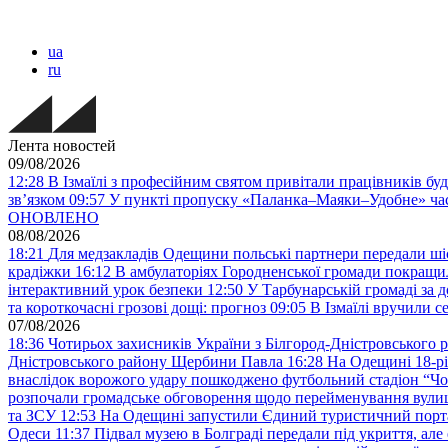
ua
ru
Лента новостей
09/08/2026
12:28
В Ізмаїлі з професійним святом привітали працівників буд
звʼязком
09:57
У пункті пропуску «Паланка–Маяки–Удобне» час
ОНОВЛЕНО
08/08/2026
18:21
Для медзакладів Одещини польські партнери передали шіс
крадіжки
16:12
В амбулаторіях Городненської громади покращил
інтерактивний урок безпеки
12:50
У Тарбунарській громаді за 
та короткочасні грозові дощі: прогноз
09:05
В Ізмаїлі вручили 
07/08/2026
18:36
Чотирьох захисників України з Білгород-Дністровського 
Дністровського району Щербини Павла
16:28
На Одещині 18-рі
внаслідок ворожого удару пошкоджено футбольний стадіон “Ч
розпочали громадське обговорення щодо перейменування вулиці
та ЗСУ
12:53
На Одещині запустили Єдиний туристичний портал
Одеси
11:37
Підвал музею в Болграді передали під укриття, ал