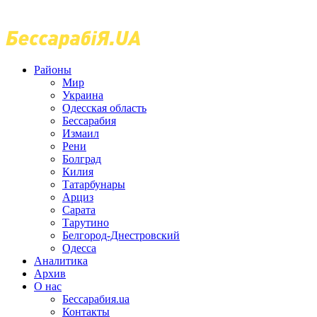
Районы
Мир
Украина
Одесская область
Бессарабия
Измаил
Рени
Болград
Килия
Татарбунары
Арциз
Сарата
Тарутино
Белгород-Днестровский
Одесса
Аналитика
Архив
О нас
Бессарабия.ua
Контакты