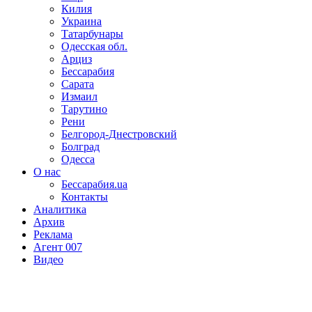
Килия
Украина
Татарбунары
Одесская обл.
Арциз
Бессарабия
Сарата
Измаил
Тарутино
Рени
Белгород-Днестровский
Болград
Одесса
О нас
Бессарабия.ua
Контакты
Аналитика
Архив
Реклама
Агент 007
Видео