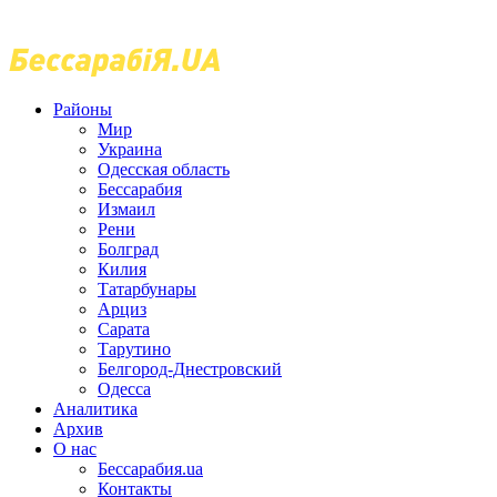
Районы
Мир
Украина
Одесская область
Бессарабия
Измаил
Рени
Болград
Килия
Татарбунары
Арциз
Сарата
Тарутино
Белгород-Днестровский
Одесса
Аналитика
Архив
О нас
Бессарабия.ua
Контакты