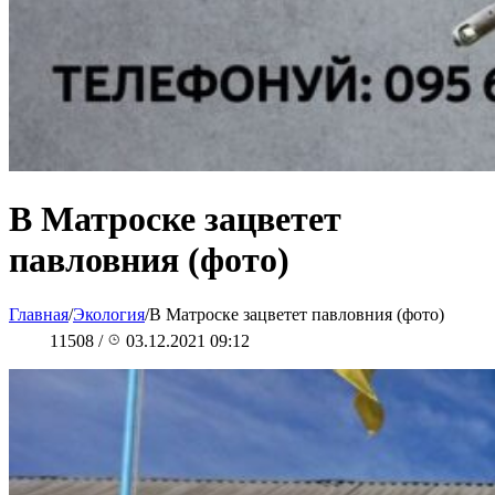
В Матроске зацветет
павловния (фото)
Главная
/
Экология
/
В Матроске зацветет павловния (фото)
11508
/
03.12.2021 09:12