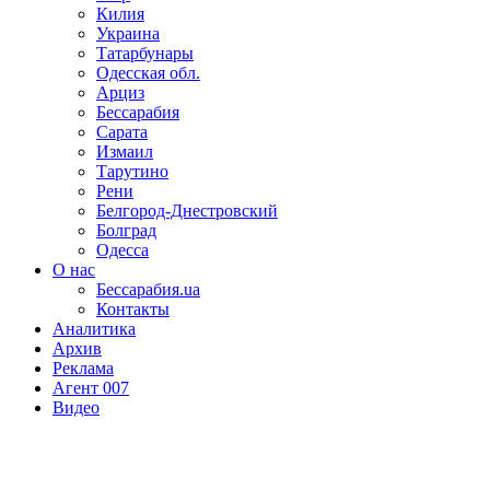
Килия
Украина
Татарбунары
Одесская обл.
Арциз
Бессарабия
Сарата
Измаил
Тарутино
Рени
Белгород-Днестровский
Болград
Одесса
О нас
Бессарабия.ua
Контакты
Аналитика
Архив
Реклама
Агент 007
Видео