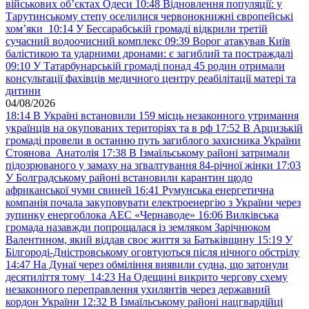
військових обʼєктах Одеси
10:48
Відновлення популяції: у
Тарутинському степу оселилися червонокнижні європейські
хом’яки
10:14
У Бессарабській громаді відкрили третій
сучасний водоочисний комплекс
09:39
Ворог атакував Київ
балістикою та ударними дронами: є загиблий та постраждалі
09:10
У Татарбунарській громаді понад 45 родин отримали
консультації фахівців медичного центру реабілітації матері та
дитини
04/08/2026
18:14
В Україні встановили 159 місць незаконного утримання
українців на окупованих територіях та в рф
17:52
В Арцизькій
громаді провели в останню путь загиблого захисника України
Стоянова Анатолія
17:38
В Ізмаїльському районі затримали
підозрюваного у замаху на зґвалтування 84-річної жінки
17:03
У Болградському районі встановили карантин щодо
африканської чуми свиней
16:41
Румунська енергетична
компанія почала закуповувати електроенергію з України через
зупинку енергоблока АЕС «Чернаводе»
16:06
Вилківська
громада назавжди попрощалася із земляком Зарічнюком
Валентином, який віддав своє життя за Батьківщину
15:19
У
Білгороді-Дністровському оговтуються після нічного обстрілу
14:47
На Дунаї через обміління виявили судна, що затонули
десятиліття тому
14:23
На Одещині викрито чергову схему
незаконного переправлення ухилянтів через державний
кордон України
12:32
В Ізмаїльському районі нацгвардійці