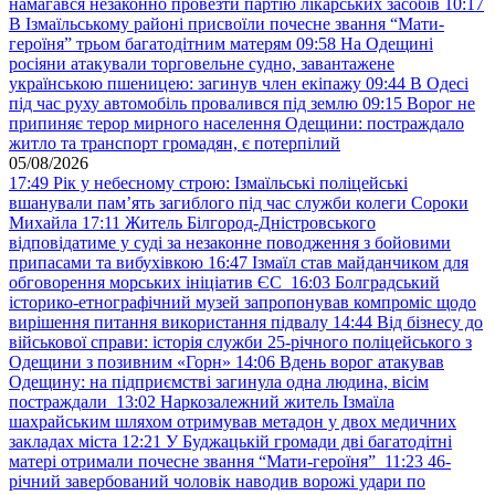
намагався незаконно провезти партію лікарських засобів
10:17
В Ізмаїльському районі присвоїли почесне звання “Мати-
героїня” трьом багатодітним матерям
09:58
На Одещині
росіяни атакували торговельне судно, завантажене
українською пшеницею: загинув член екіпажу
09:44
В Одесі
під час руху автомобіль провалився під землю
09:15
Ворог не
припиняє терор мирного населення Одещини: постраждало
житло та транспорт громадян, є потерпілий
05/08/2026
17:49
Рік у небесному строю: Ізмаїльські поліцейські
вшанували пам’ять загиблого під час служби колеги Сороки
Михайла
17:11
Житель Білгород-Дністровського
відповідатиме у суді за незаконне поводження з бойовими
припасами та вибухівкою
16:47
Ізмаїл став майданчиком для
обговорення морських ініціатив ЄС
16:03
Болградський
історико-етнографічний музей запропонував компроміс щодо
вирішення питання використання підвалу
14:44
Від бізнесу до
військової справи: історія служби 25-річного поліцейського з
Одещини з позивним «Горн»
14:06
Вдень ворог атакував
Одещину: на підприємстві загинула одна людина, вісім
постраждали
13:02
Наркозалежний житель Ізмаїла
шахрайським шляхом отримував метадон у двох медичних
закладах міста
12:21
У Буджацькій громади дві багатодітні
матері отримали почесне звання “Мати-героїня”
11:23
46-
річний завербований чоловік наводив ворожі удари по