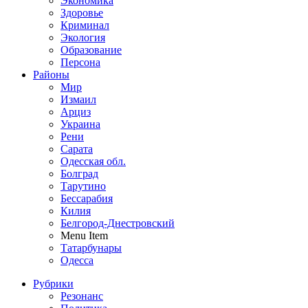
Экономика
Здоровье
Криминал
Экология
Образование
Персона
Районы
Мир
Измаил
Арциз
Украина
Рени
Сарата
Одесская обл.
Болград
Тарутино
Бессарабия
Килия
Белгород-Днестровский
Menu Item
Татарбунары
Одесса
Рубрики
Резонанс