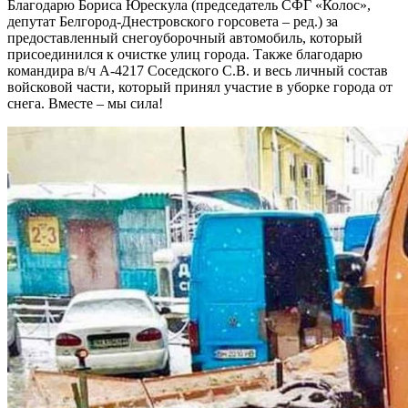
Благодарю Бориса Юрескула (председатель СФГ «Колос»,
депутат Белгород-Днестровского горсовета – ред.) за
предоставленный снегоуборочный автомобиль, который
присоединился к очистке улиц города. Также благодарю
командира в/ч А-4217 Соседского С.В. и весь личный состав
войсковой части, который принял участие в уборке города от
снега. Вместе – мы сила!