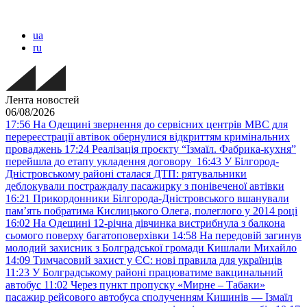
ua
ru
Лента новостей
06/08/2026
17:56
На Одещині звернення до сервісних центрів МВС для
перереєстрації автівок обернулися відкриттям кримінальних
проваджень
17:24
Реалізація проєкту “Ізмаїл. Фабрика-кухня”
перейшла до етапу укладення договору
16:43
У Білгород-
Дністровському районі сталася ДТП: рятувальники
деблокували постраждалу пасажирку з понівеченої автівки
16:21
Прикордонники Білгорода-Дністровського вшанували
пам’ять побратима Кислицького Олега, полеглого у 2014 році
16:02
На Одещині 12-річна дівчинка вистрибнула з балкона
сьомого поверху багатоповерхівки
14:58
На передовій загинув
молодий захисник з Болградської громади Кишлали Михайло
14:09
Тимчасовий захист у ЄС: нові правила для українців
11:23
У Болградському районі працюватиме вакцинальний
автобус
11:02
Через пункт пропуску «Мирне – Табаки»
пасажир рейсового автобуса сполученням Кишинів — Ізмаїл