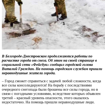
В Белгороде-Днестровском продолжаются работы по
расчистке города от снега. Об этом на своей странице в
социальной сети «Фейсбук» сообщил городской голова
Виталий Граждан. На помощь городским службам пришли
неравнодушные жители города.
– Город сможет справиться с задачей любой сложности, когда
все силы консолидируются! На борьбу с последствиями
очередного снегопада были брошены все силы города, но в
связи с погодными условиями, вследствие которых объявлен
третий – красный уровень опасности, этого оказалось
недостаточно. На помощь пришли неравнодушные люди.