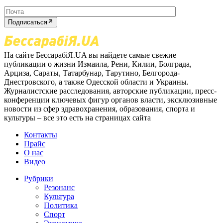
Подписаться
На сайте БессарабіЯ.UA вы найдете самые свежие
публикации о жизни Измаила, Рени, Килии, Болграда,
Арциза, Сараты, Татарбунар, Тарутино, Белгорода-
Днестровского, а также Одесской области и Украины.
Журналистские расследования, авторские публикации, пресс-
конференции ключевых фигур органов власти, эксклюзивные
новости из сфер здравохранения, образования, спорта и
культуры – все это есть на страницах сайта
Контакты
Прайс
О нас
Видео
Рубрики
Резонанс
Культура
Политика
Спорт