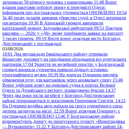
затримали 50-річного чоловіка з наркотиками
11:48
Ворог
вдарив ракетами поблизу ринку в передмісті Одеси:
інформація про постраждалих уточнюється ОНОВЛЕНО
10:54
За 40 тисяч доларів замовив убивство судді: в Одесі затримали
організатора
10:36
В Арцизькій громаді завершили
капітальний ремонт Задунаївської амбулаторії
09:51
Пакунок
школяра — 2026: у «Дії» знову приймають заявки на виплату
5 тисяч гривень
09:19
Вночі ворог атакував місто Білгород-
Дністровський: є постраждалі
03/08/2026
18:01
Два медзаклади Ізмаїльського району отримали
фінансову допомогу на придбання обладнання від румунських
партнерів
17:04
Укриття чи музейний простір: у Болградській
громаді виникла суперечка навколо підвалу історико-
етнографічного музею
16:39
На дорогах Одещини вводять
обмеження руху для вантажівок через аномальну спеку
15:46
Ворог здійснив атаку на цивільні судна в портах Великої
Одеси та Дунайського регіону: пошкоджено буксир
14:37
Через два роки після загибелі у Білгород-Дністровському
районі попрощаються із захисником Гриценком Сергієм
14:21
На Одещині водійка авто наїхала на свого однорічного сина:
дитина загинула на місці
12:59
Ворог атакував Одещину: є
постраждалі ОНОВЛЕНО
12:46
У Болградському районі
відремонтують дорогу до пропускного пункту «Виноградівка
— Вулканешти»
11:22
У Білгород-Дністровському районі 24-