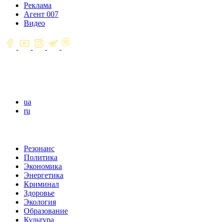
Реклама
Агент 007
Видео
ua
ru
Резонанс
Политика
Экономика
Энергетика
Криминал
Здоровье
Экология
Образование
Культура