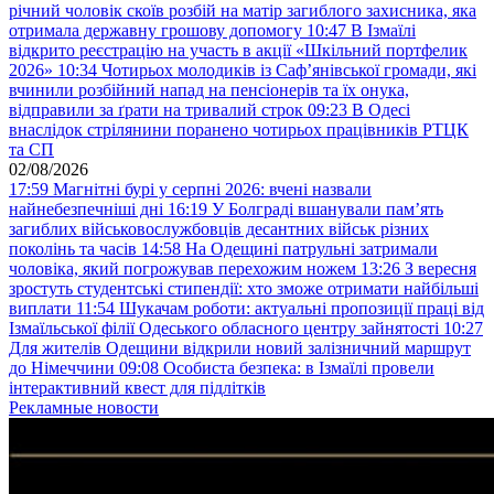
річний чоловік скоїв розбій на матір загиблого захисника, яка
отримала державну грошову допомогу
10:47
В Ізмаїлі
відкрито реєстрацію на участь в акції «Шкільний портфелик
2026»
10:34
Чотирьох молодиків із Саф’янівської громади, які
вчинили розбійний напад на пенсіонерів та їх онука,
відправили за ґрати на тривалий строк
09:23
В Одесі
внаслідок стрілянини поранено чотирьох працівників РТЦК
та СП
02/08/2026
17:59
Магнітні бурі у серпні 2026: вчені назвали
найнебезпечніші дні
16:19
У Болграді вшанували пам’ять
загиблих військовослужбовців десантних військ різних
поколінь та часів
14:58
На Одещині патрульні затримали
чоловіка, який погрожував перехожим ножем
13:26
З вересня
зростуть студентські стипендії: хто зможе отримати найбільші
виплати
11:54
Шукачам роботи: актуальні пропозиції праці від
Ізмаїльської філії Одеського обласного центру зайнятості
10:27
Для жителів Одещини відкрили новий залізничний маршрут
до Німеччини
09:08
Особиста безпека: в Ізмаїлі провели
інтерактивний квест для підлітків
Рекламные новости