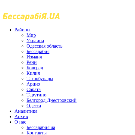
Районы
Мир
Украина
Одесская область
Бессарабия
Измаил
Рени
Болград
Килия
Татарбунары
Арциз
Сарата
Тарутино
Белгород-Днестровский
Одесса
Аналитика
Архив
О нас
Бессарабия.ua
Контакты