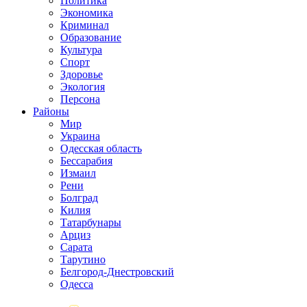
Политика
Экономика
Криминал
Образование
Культура
Спорт
Здоровье
Экология
Персона
Районы
Мир
Украина
Одесская область
Бессарабия
Измаил
Рени
Болград
Килия
Татарбунары
Арциз
Сарата
Тарутино
Белгород-Днестровский
Одесса