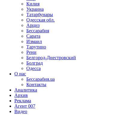
Килия
Украина
Татарбунары
Одесская обл.
Арциз
Бессарабия
Сарата
Измаил
Тарутино
Рени
Белгород-Днестровский
Болград
Одесса
О нас
Бессарабия.ua
Контакты
Аналитика
Архив
Реклама
Агент 007
Видео