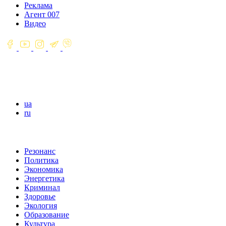
Реклама
Агент 007
Видео
ua
ru
Резонанс
Политика
Экономика
Энергетика
Криминал
Здоровье
Экология
Образование
Культура