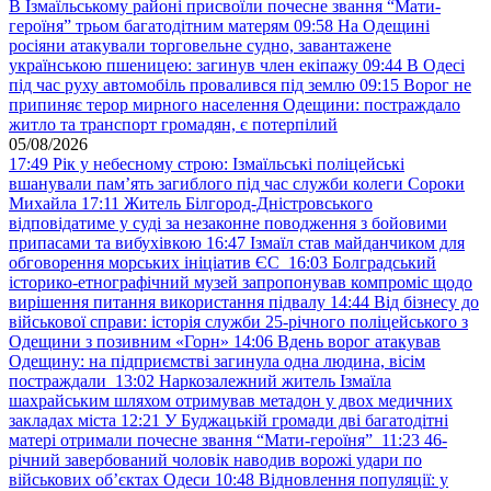
В Ізмаїльському районі присвоїли почесне звання “Мати-
героїня” трьом багатодітним матерям
09:58
На Одещині
росіяни атакували торговельне судно, завантажене
українською пшеницею: загинув член екіпажу
09:44
В Одесі
під час руху автомобіль провалився під землю
09:15
Ворог не
припиняє терор мирного населення Одещини: постраждало
житло та транспорт громадян, є потерпілий
05/08/2026
17:49
Рік у небесному строю: Ізмаїльські поліцейські
вшанували пам’ять загиблого під час служби колеги Сороки
Михайла
17:11
Житель Білгород-Дністровського
відповідатиме у суді за незаконне поводження з бойовими
припасами та вибухівкою
16:47
Ізмаїл став майданчиком для
обговорення морських ініціатив ЄС
16:03
Болградський
історико-етнографічний музей запропонував компроміс щодо
вирішення питання використання підвалу
14:44
Від бізнесу до
військової справи: історія служби 25-річного поліцейського з
Одещини з позивним «Горн»
14:06
Вдень ворог атакував
Одещину: на підприємстві загинула одна людина, вісім
постраждали
13:02
Наркозалежний житель Ізмаїла
шахрайським шляхом отримував метадон у двох медичних
закладах міста
12:21
У Буджацькій громади дві багатодітні
матері отримали почесне звання “Мати-героїня”
11:23
46-
річний завербований чоловік наводив ворожі удари по
військових обʼєктах Одеси
10:48
Відновлення популяції: у