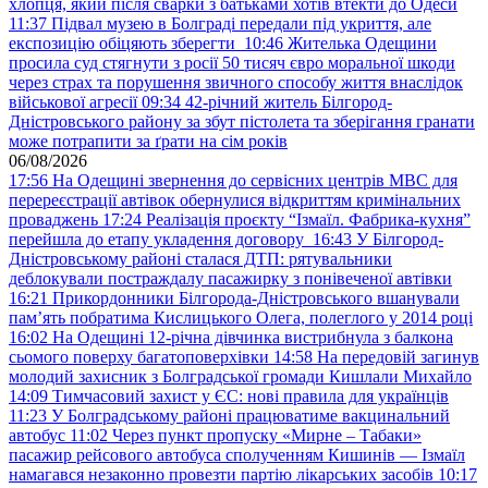
хлопця, який після сварки з батьками хотів втекти до Одеси
11:37
Підвал музею в Болграді передали під укриття, але
експозицію обіцяють зберегти
10:46
Жителька Одещини
просила суд стягнути з росії 50 тисяч євро моральної шкоди
через страх та порушення звичного способу життя внаслідок
військової агресії
09:34
42-річний житель Білгород-
Дністровського району за збут пістолета та зберігання гранати
може потрапити за ґрати на сім років
06/08/2026
17:56
На Одещині звернення до сервісних центрів МВС для
перереєстрації автівок обернулися відкриттям кримінальних
проваджень
17:24
Реалізація проєкту “Ізмаїл. Фабрика-кухня”
перейшла до етапу укладення договору
16:43
У Білгород-
Дністровському районі сталася ДТП: рятувальники
деблокували постраждалу пасажирку з понівеченої автівки
16:21
Прикордонники Білгорода-Дністровського вшанували
пам’ять побратима Кислицького Олега, полеглого у 2014 році
16:02
На Одещині 12-річна дівчинка вистрибнула з балкона
сьомого поверху багатоповерхівки
14:58
На передовій загинув
молодий захисник з Болградської громади Кишлали Михайло
14:09
Тимчасовий захист у ЄС: нові правила для українців
11:23
У Болградському районі працюватиме вакцинальний
автобус
11:02
Через пункт пропуску «Мирне – Табаки»
пасажир рейсового автобуса сполученням Кишинів — Ізмаїл
намагався незаконно провезти партію лікарських засобів
10:17