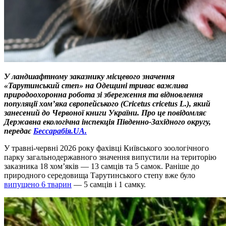
У ландшафтному заказнику місцевого значення
«Тарутинський степ» на Одещині триває важлива
природоохоронна робота зі збереження та відновлення
популяції хом’яка європейського (Cricetus cricetus L.), який
занесений до Червоної книги України. Про це повідомляє
Державна екологічна інспекція Південно-Західного округу,
передає
Бессарабія.UA.
У травні-червні 2026 року фахівці Київського зоологічного
парку загальнодержавного значення випустили на територію
заказника 18 хом’яків — 13 самців та 5 самок. Раніше до
природного середовища Тарутинського степу вже було
випущено 6 тварин
— 5 самців і 1 самку.