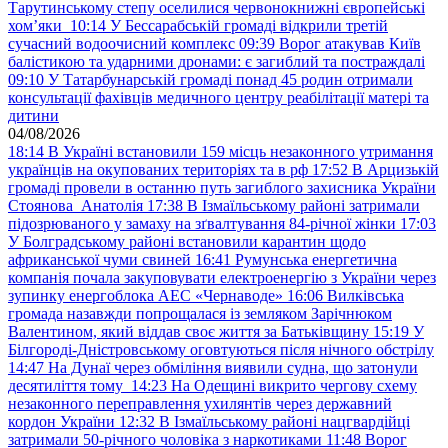
Тарутинському степу оселилися червонокнижні європейські
хом’яки
10:14
У Бессарабській громаді відкрили третій
сучасний водоочисний комплекс
09:39
Ворог атакував Київ
балістикою та ударними дронами: є загиблий та постраждалі
09:10
У Татарбунарській громаді понад 45 родин отримали
консультації фахівців медичного центру реабілітації матері та
дитини
04/08/2026
18:14
В Україні встановили 159 місць незаконного утримання
українців на окупованих територіях та в рф
17:52
В Арцизькій
громаді провели в останню путь загиблого захисника України
Стоянова Анатолія
17:38
В Ізмаїльському районі затримали
підозрюваного у замаху на зґвалтування 84-річної жінки
17:03
У Болградському районі встановили карантин щодо
африканської чуми свиней
16:41
Румунська енергетична
компанія почала закуповувати електроенергію з України через
зупинку енергоблока АЕС «Чернаводе»
16:06
Вилківська
громада назавжди попрощалася із земляком Зарічнюком
Валентином, який віддав своє життя за Батьківщину
15:19
У
Білгороді-Дністровському оговтуються після нічного обстрілу
14:47
На Дунаї через обміління виявили судна, що затонули
десятиліття тому
14:23
На Одещині викрито чергову схему
незаконного переправлення ухилянтів через державний
кордон України
12:32
В Ізмаїльському районі нацгвардійці
затримали 50-річного чоловіка з наркотиками
11:48
Ворог