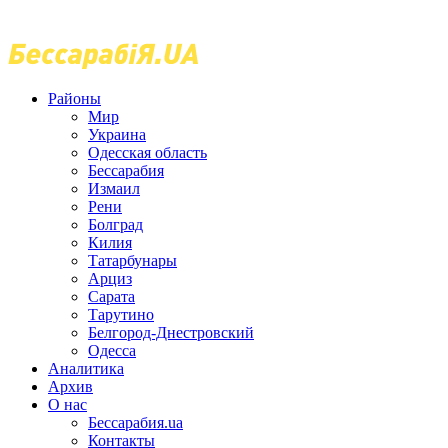
Районы
Мир
Украина
Одесская область
Бессарабия
Измаил
Рени
Болград
Килия
Татарбунары
Арциз
Сарата
Тарутино
Белгород-Днестровский
Одесса
Аналитика
Архив
О нас
Бессарабия.ua
Контакты