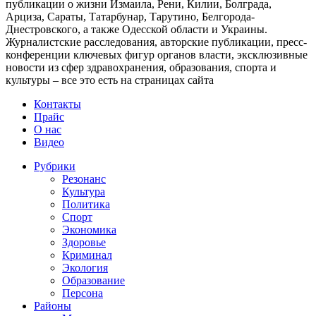
публикации о жизни Измаила, Рени, Килии, Болграда,
Арциза, Сараты, Татарбунар, Тарутино, Белгорода-
Днестровского, а также Одесской области и Украины.
Журналистские расследования, авторские публикации, пресс-
конференции ключевых фигур органов власти, эксклюзивные
новости из сфер здравохранения, образования, спорта и
культуры – все это есть на страницах сайта
Контакты
Прайс
О нас
Видео
Рубрики
Резонанс
Культура
Политика
Спорт
Экономика
Здоровье
Криминал
Экология
Образование
Персона
Районы