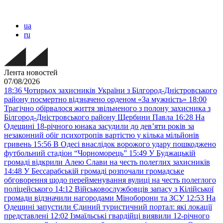
ua
ru
Лента новостей
07/08/2026
18:36
Чотирьох захисників України з Білгород-Дністровського
району посмертно відзначено орденом «За мужність»
18:00
Трагічно обірвалося життя звільненого з полону захисника з
Білгород-Дністровського району Щербини Павла
16:28
На
Одещині 18-річного юнака засудили до дев’яти років за
незаконний обіг психотропів вартістю у кілька мільйонів
гривень
15:56
В Одесі внаслідок ворожого удару пошкоджено
футбольний стадіон “Чорноморець”
15:49
У Буджацькій
громаді відкрили Алею Слави на честь полеглих захисників
14:48
У Бессарабській громаді розпочали громадське
обговорення щодо перейменування вулиці на честь полеглого
поліцейського
14:12
Військовослужбовців запасу з Кілійської
громади відзначили нагородами Міноборони та ЗСУ
12:53
На
Одещині запустили Єдиний туристичний портал: які локації
представлені
12:02
Ізмаїльські гвардійці виявили 12-річного