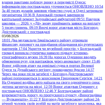
вдарив ракетами поблизу ринку в передмісті Одеси:
інформація про постраждалих уточнюється ОНОВЛЕНО
10:54
За 40 тисяч доларів замовив убивство судді: в Одесі затримали
організатора
10:36
В Арцизькій громаді завершили
капітальний ремонт Задунаївської амбулаторії
09:51
Пакунок
школяра — 2026: у «Дії» знову приймають заявки на виплату
5 тисяч гривень
09:19
Вночі ворог атакував місто Білгород-
Дністровський: є постраждалі
03/08/2026
18:01
Два медзаклади Ізмаїльського району отримали
фінансову допомогу на придбання обладнання від румунських
партнерів
17:04
Укриття чи музейний простір: у Болградській
громаді виникла суперечка навколо підвалу історико-
етнографічного музею
16:39
На дорогах Одещини вводять
обмеження руху для вантажівок через аномальну спеку
15:46
Ворог здійснив атаку на цивільні судна в портах Великої
Одеси та Дунайського регіону: пошкоджено буксир
14:37
Через два роки після загибелі у Білгород-Дністровському
районі попрощаються із захисником Гриценком Сергієм
14:21
На Одещині водійка авто наїхала на свого однорічного сина:
дитина загинула на місці
12:59
Ворог атакував Одещину: є
постраждалі ОНОВЛЕНО
12:46
У Болградському районі
відремонтують дорогу до пропускного пункту «Виноградівка
— Вулканешти»
11:22
У Білгород-Дністровському районі 24-
річний чоловік скоїв розбій на матір загиблого захисника, яка