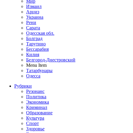
Мир
Измаил
Арциз
Украина
Рени
Сарата
Одесская обл.
Болград
Тарутино
Бессарабия
Килия
Белгород-Днестровский
Menu Item
Татарбунары
Одесса
Рубрики
Резонанс
Политика
Экономика
Криминал
Образование
Культура
Спорт
Здоровье