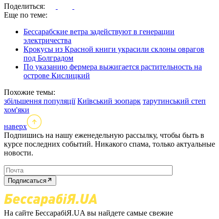
Поделиться:
Еще по теме:
Бессарабские ветра задействуют в генерации
электричества
Крокусы из Красной книги украсили склоны оврагов
под Болградом
По указанию фермера выжигается растительность на
острове Кислицкий
Похожие темы:
збільшення популяції
Київський зоопарк
тарутинський степ
хом'яки
наверх
Подпишись на нашу еженедельную рассылку, чтобы быть в
курсе последних событий. Никакого спама, только актуальные
новости.
Подписаться
На сайте БессарабіЯ.UA вы найдете самые свежие