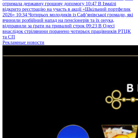
отримала державну грошову допомогу
10:47
В Ізмаїлі
відкрито реєстрацію на участь в акції «Шкільний портфелик
2026»
10:34
Чотирьох молодиків із Саф’янівської громади, які
вчинили розбійний напад на пенсіонерів та їх онука,
відправили за ґрати на тривалий строк
09:23
В Одесі
внаслідок стрілянини поранено чотирьох працівників РТЦК
та СП
Рекламные новости