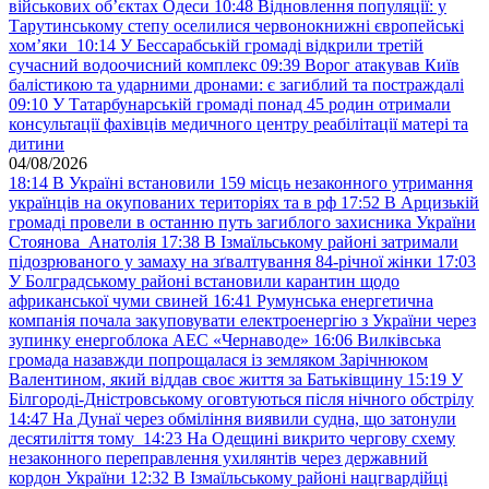
військових обʼєктах Одеси
10:48
Відновлення популяції: у
Тарутинському степу оселилися червонокнижні європейські
хом’яки
10:14
У Бессарабській громаді відкрили третій
сучасний водоочисний комплекс
09:39
Ворог атакував Київ
балістикою та ударними дронами: є загиблий та постраждалі
09:10
У Татарбунарській громаді понад 45 родин отримали
консультації фахівців медичного центру реабілітації матері та
дитини
04/08/2026
18:14
В Україні встановили 159 місць незаконного утримання
українців на окупованих територіях та в рф
17:52
В Арцизькій
громаді провели в останню путь загиблого захисника України
Стоянова Анатолія
17:38
В Ізмаїльському районі затримали
підозрюваного у замаху на зґвалтування 84-річної жінки
17:03
У Болградському районі встановили карантин щодо
африканської чуми свиней
16:41
Румунська енергетична
компанія почала закуповувати електроенергію з України через
зупинку енергоблока АЕС «Чернаводе»
16:06
Вилківська
громада назавжди попрощалася із земляком Зарічнюком
Валентином, який віддав своє життя за Батьківщину
15:19
У
Білгороді-Дністровському оговтуються після нічного обстрілу
14:47
На Дунаї через обміління виявили судна, що затонули
десятиліття тому
14:23
На Одещині викрито чергову схему
незаконного переправлення ухилянтів через державний
кордон України
12:32
В Ізмаїльському районі нацгвардійці