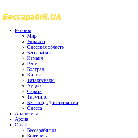
Районы
Мир
Украина
Одесская область
Бессарабия
Измаил
Рени
Болград
Килия
Татарбунары
Арциз
Сарата
Тарутино
Белгород-Днестровский
Одесса
Аналитика
Архив
О нас
Бессарабия.ua
Контакты