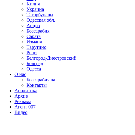
Килия
Украина
Татарбунары
Одесская обл.
Арциз
Бессарабия
Сарата
Измаил
Тарутино
Рени
Белгород-Днестровский
Болград
Одесса
О нас
Бессарабия.ua
Контакты
Аналитика
Архив
Реклама
Агент 007
Видео