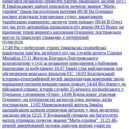
намагався незаконно провезти партію лікарських засобів
10:17
В Ізмаїльському районі присвоїли почесне звання “Мати-
героїня” трьом багатодітним матерям
09:58
На Одещині
росіяни атакували торговельне судно, завантажене
українською пшеницею: загинув член екіпажу
09:44
В Одесі
під час руху автомобіль провалився під землю
09:15
Ворог не
припиняє терор мирного населення Одещини: постраждало
житло та транспорт громадян, є потерпілий
05/08/2026
17:49
Рік у небесному строю: Ізмаїльські поліцейські
вшанували пам’ять загиблого під час служби колеги Сороки
Михайла
17:11
Житель Білгород-Дністровського
відповідатиме у суді за незаконне поводження з бойовими
припасами та вибухівкою
16:47
Ізмаїл став майданчиком для
обговорення морських ініціатив ЄС
16:03
Болградський
історико-етнографічний музей запропонував компроміс щодо
вирішення питання використання підвалу
14:44
Від бізнесу до
військової справи: історія служби 25-річного поліцейського з
Одещини з позивним «Горн»
14:06
Вдень ворог атакував
Одещину: на підприємстві загинула одна людина, вісім
постраждали
13:02
Наркозалежний житель Ізмаїла
шахрайським шляхом отримував метадон у двох медичних
закладах міста
12:21
У Буджацькій громади дві багатодітні
матері отримали почесне звання “Мати-героїня”
11:23
46-
річний завербований чоловік наводив ворожі удари по