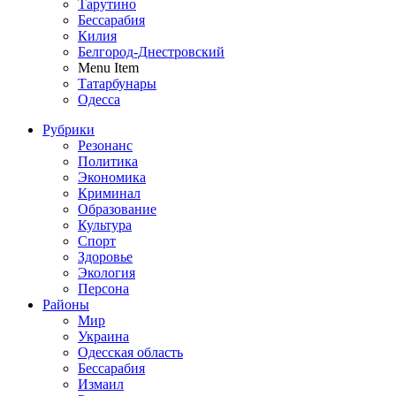
Тарутино
Бессарабия
Килия
Белгород-Днестровский
Menu Item
Татарбунары
Одесса
Рубрики
Резонанс
Политика
Экономика
Криминал
Образование
Культура
Спорт
Здоровье
Экология
Персона
Районы
Мир
Украина
Одесская область
Бессарабия
Измаил