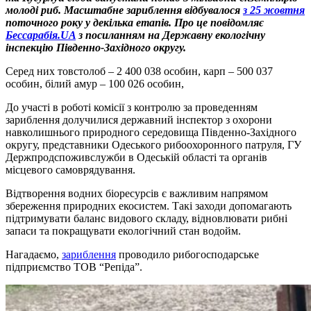
молоді риб. Масштабне зариблення відбувалося
з 25 жовтня
поточного року у декілька етапів. Про це повідомляє
Бессарабія.UA
з посиланням на Державну екологічну
інспекцію Південно-Західного округу.
Серед них товстолоб – 2 400 038 особин, карп – 500 037
особин, білий амур – 100 026 особин,
До участі в роботі комісії з контролю за проведенням
зариблення долучилися державний інспектор з охорони
навколишнього природного середовища Південно-Західного
округу, представники Одеського рибоохоронного патруля, ГУ
Держпродспоживслужби в Одеській області та органів
місцевого самоврядування.
Відтворення водних біоресурсів є важливим напрямом
збереження природних екосистем. Такі заходи допомагають
підтримувати баланс видового складу, відновлювати рибні
запаси та покращувати екологічний стан водойм.
Нагадаємо,
зариблення
проводило рибогосподарське
підприємство ТОВ “Репіда”.