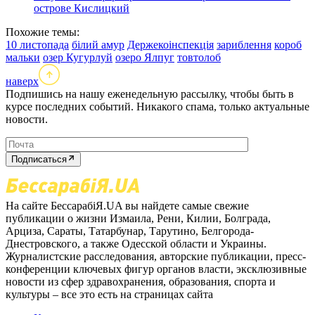
острове Кислицкий
Похожие темы:
10 листопада
білий амур
Держекоінспекція
зариблення
короб
мальки
озер Кугурлуй
озеро Ялпуг
товтолоб
наверх
Подпишись на нашу еженедельную рассылку, чтобы быть в
курсе последних событий. Никакого спама, только актуальные
новости.
Подписаться
На сайте БессарабіЯ.UA вы найдете самые свежие
публикации о жизни Измаила, Рени, Килии, Болграда,
Арциза, Сараты, Татарбунар, Тарутино, Белгорода-
Днестровского, а также Одесской области и Украины.
Журналистские расследования, авторские публикации, пресс-
конференции ключевых фигур органов власти, эксклюзивные
новости из сфер здравохранения, образования, спорта и
культуры – все это есть на страницах сайта