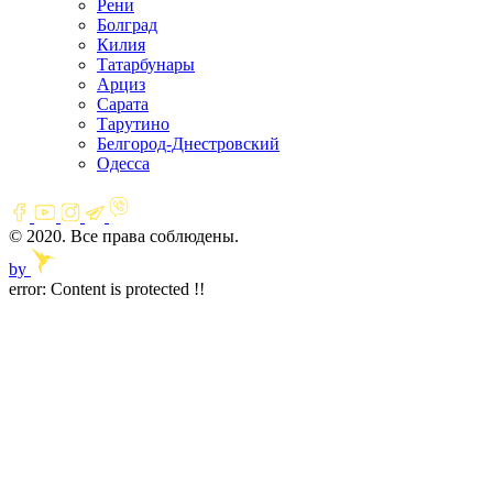
Рени
Болград
Килия
Татарбунары
Арциз
Сарата
Тарутино
Белгород-Днестровский
Одесса
© 2020. Все права соблюдены.
by
error:
Content is protected !!