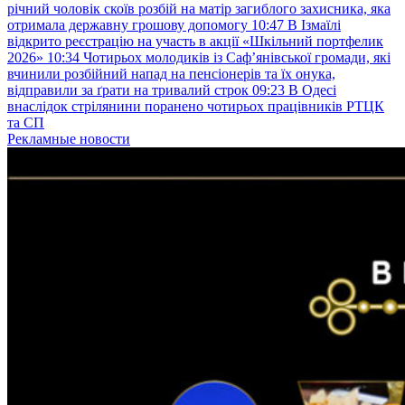
річний чоловік скоїв розбій на матір загиблого захисника, яка
отримала державну грошову допомогу
10:47
В Ізмаїлі
відкрито реєстрацію на участь в акції «Шкільний портфелик
2026»
10:34
Чотирьох молодиків із Саф’янівської громади, які
вчинили розбійний напад на пенсіонерів та їх онука,
відправили за ґрати на тривалий строк
09:23
В Одесі
внаслідок стрілянини поранено чотирьох працівників РТЦК
та СП
Рекламные новости