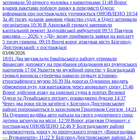
затримали 50-річного чоловіка з наркотиками
11:48
Ворог
вдарив ракетами поблизу ринку в передмісті Одеси:
інформація про постраждалих уточнюється ОНОВЛЕНО
10:54
За 40 тисяч доларів замовив убивство судді: в Одесі затримали
організатора
10:36
В Арцизькій громаді завершили
капітальний ремонт Задунаївської амбулаторії
09:51
Пакунок
школяра — 2026: у «Дії» знову приймають заявки на виплату
5 тисяч гривень
09:19
Вночі ворог атакував місто Білгород-
Дністровський: є постраждалі
03/08/2026
18:01
Два медзаклади Ізмаїльського району отримали
фінансову допомогу на придбання обладнання від румунських
партнерів
17:04
Укриття чи музейний простір: у Болградській
громаді виникла суперечка навколо підвалу історико-
етнографічного музею
16:39
На дорогах Одещини вводять
обмеження руху для вантажівок через аномальну спеку
15:46
Ворог здійснив атаку на цивільні судна в портах Великої
Одеси та Дунайського регіону: пошкоджено буксир
14:37
Через два роки після загибелі у Білгород-Дністровському
районі попрощаються із захисником Гриценком Сергієм
14:21
На Одещині водійка авто наїхала на свого однорічного сина:
дитина загинула на місці
12:59
Ворог атакував Одещину: є
постраждалі ОНОВЛЕНО
12:46
У Болградському районі
відремонтують дорогу до пропускного пункту «Виноградівка
— Вулканешти»
11:22
У Білгород-Дністровському районі 24-