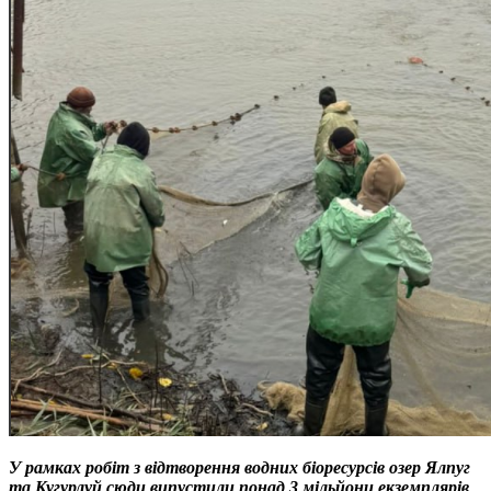
У рамках робіт з відтворення водних біоресурсів озер Ялпуг
та Кугурлуй сюди випустили понад 3 мільйони екземплярів