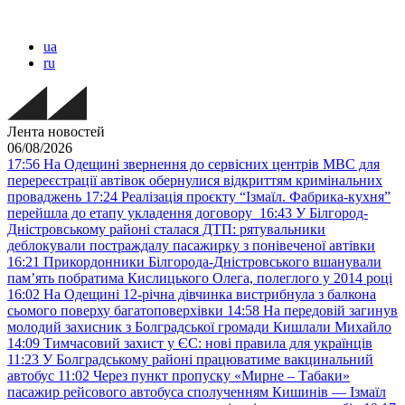
ua
ru
Лента новостей
06/08/2026
17:56
На Одещині звернення до сервісних центрів МВС для
перереєстрації автівок обернулися відкриттям кримінальних
проваджень
17:24
Реалізація проєкту “Ізмаїл. Фабрика-кухня”
перейшла до етапу укладення договору
16:43
У Білгород-
Дністровському районі сталася ДТП: рятувальники
деблокували постраждалу пасажирку з понівеченої автівки
16:21
Прикордонники Білгорода-Дністровського вшанували
пам’ять побратима Кислицького Олега, полеглого у 2014 році
16:02
На Одещині 12-річна дівчинка вистрибнула з балкона
сьомого поверху багатоповерхівки
14:58
На передовій загинув
молодий захисник з Болградської громади Кишлали Михайло
14:09
Тимчасовий захист у ЄС: нові правила для українців
11:23
У Болградському районі працюватиме вакцинальний
автобус
11:02
Через пункт пропуску «Мирне – Табаки»
пасажир рейсового автобуса сполученням Кишинів — Ізмаїл