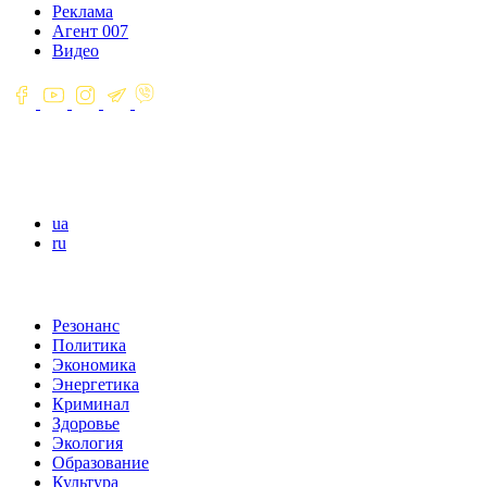
Реклама
Агент 007
Видео
ua
ru
Резонанс
Политика
Экономика
Энергетика
Криминал
Здоровье
Экология
Образование
Культура