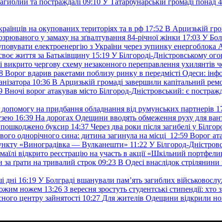
загиблий та постраждалі
09:10
У Татарбунарській громаді понад 
раїнців на окупованих територіях та в рф
17:52
В Арцизькій гро
озрюваного у замаху на зґвалтування 84-річної жінки
17:03
У Бол
уповувати електроенергію з України через зупинку енергоблока
своє життя за Батьківщину
15:19
У Білгороді-Дністровському ого
 викрито чергову схему незаконного переправлення ухилянтів ч
8
Ворог вдарив ракетами поблизу ринку в передмісті Одеси: 
анізатора
10:36
В Арцизькій громаді завершили капітальний ремон
9
Вночі ворог атакував місто Білгород-Дністровський: є постраж
у допомогу на придбання обладнання від румунських партнерів
1
узею
16:39
На дорогах Одещини вводять обмеження руху для вант
: пошкоджено буксир
14:37
Через два роки після загибелі у Білг
свого однорічного сина: дитина загинула на місці
12:59
Ворог ат
пункту «Виноградівка — Вулканешти»
11:22
У Білгород-Дністровс
змаїлі відкрито реєстрацію на участь в акції «Шкільний портфели
и за ґрати на тривалий строк
09:23
В Одесі внаслідок стрілянин
і дні
16:19
У Болграді вшанували пам’ять загиблих військовослуж
ехожим ножем
13:26
З вересня зростуть студентські стипендії: хт
асного центру зайнятості
10:27
Для жителів Одещини відкрили но