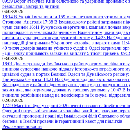
09:39
Ворог атакував Київ балістикою та ударними дронами: є 
реабілітації матері та дитини
04/08/2026
18:14
В Україні встановили 159 місць незаконного утримання ук
Стоянова Анатолія
17:38
В Ізмаїльському районі затримали під
чуми свиней
16:41
Румунська енергетична компанія почала зак
попрощалася із земляком Зарічнюком Валентином, який віддав 
виявили судна, що затонули десятиліття тому
14:23
На Одещині
нацгвардійці затримали 50-річного чоловіка з наркотиками
11:4
40 тисяч доларів замовив убивство судді: в Одесі затримали орг
«Дії» знову приймають заявки на виплату 5 тисяч гривень
09:1
03/08/2026
18:01
Два медзаклади Ізмаїльського району отримали фінансов
виникла суперечка навколо підвалу історико-етнографічного м
цивільні судна в портах Великої Одеси та Дунайського регіону
Гриценком Сергієм
14:21
На Одещині водійка авто наїхала на 
Болградському районі відремонтують дорогу до пропускного 
захисника, яка отримала державну грошову допомогу
10:47
В І
вчинили розбійний напад на пенсіонерів та їх онука, відправил
02/08/2026
17:59
Магнітні бурі у серпні 2026: вчені назвали найнебезпечніш
Одещині патрульні затримали чоловіка, який погрожував пер
актуальні пропозиції праці від Ізмаїльської філії Одеського обл
безпека: в Ізмаїлі провели інтерактивний квест для підлітків
Рекламные новости