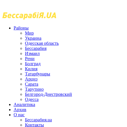
Районы
Мир
Украина
Одесская область
Бессарабия
Измаил
Рени
Болград
Килия
Татарбунары
Арциз
Сарата
Тарутино
Белгород-Днестровский
Одесса
Аналитика
Архив
О нас
Бессарабия.ua
Контакты