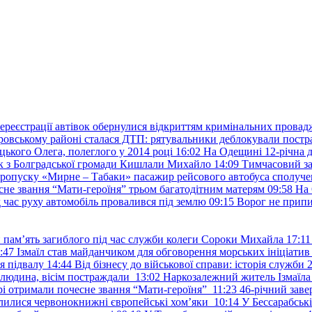
ереєстрації автівок обернулися відкриттям кримінальних провад
ровському районі сталася ДТП: рятувальники деблокували постр
ького Олега, полеглого у 2014 році
16:02
На Одещині 12-річна д
к з Болградської громади Кишлали Михайло
14:09
Тимчасовий за
пропуску «Мирне – Табаки» пасажир рейсового автобуса сполуче
есне звання “Мати-героїня” трьом багатодітним матерям
09:58
На 
д час руху автомобіль провалився під землю
09:15
Ворог не припи
и пам’ять загиблого під час служби колеги Сороки Михайла
17:11
:47
Ізмаїл став майданчиком для обговорення морських ініціати
я підвалу
14:44
Від бізнесу до військової справи: історія служб
 людина, вісім постраждали
13:02
Наркозалежний житель Ізмаїл
ері отримали почесне звання “Мати-героїня”
11:23
46-річний заве
елилися червонокнижні європейські хом’яки
10:14
У Бессарабськ