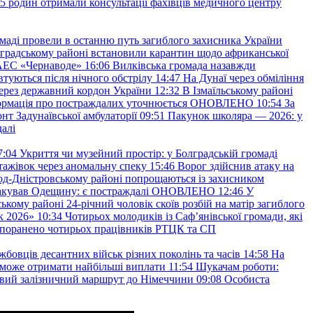
45 родин отримали консультації фахівців медичного центру
маді провели в останню путь загиблого захисника України
градському районі встановили карантин щодо африканської
 АЕС «Чернаводе»
16:06
Вилківська громада назавжди
втуються після нічного обстрілу
14:47
На Дунаї через обміління
ерез державний кордон України
12:32
В Ізмаїльському районі
інформація про постраждалих уточнюється ОНОВЛЕНО
10:54
За
т Задунаївської амбулаторії
09:51
Пакунок школяра — 2026: у
далі
7:04
Укриття чи музейний простір: у Болградській громаді
ажівок через аномальну спеку
15:46
Ворог здійснив атаку на
ород-Дністровському районі попрощаються із захисником
акував Одещину: є постраждалі ОНОВЛЕНО
12:46
У
ькому районі 24-річний чоловік скоїв розбій на матір загиблого
к 2026»
10:34
Чотирьох молодиків із Саф’янівської громади, які
и поранено чотирьох працівників РТЦК та СП
бовців десантних військ різних поколінь та часів
14:58
На
о зможе отримати найбільші виплати
11:54
Шукачам роботи:
вий залізничний маршрут до Німеччини
09:08
Особиста