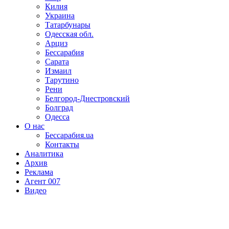
Килия
Украина
Татарбунары
Одесская обл.
Арциз
Бессарабия
Сарата
Измаил
Тарутино
Рени
Белгород-Днестровский
Болград
Одесса
О нас
Бессарабия.ua
Контакты
Аналитика
Архив
Реклама
Агент 007
Видео