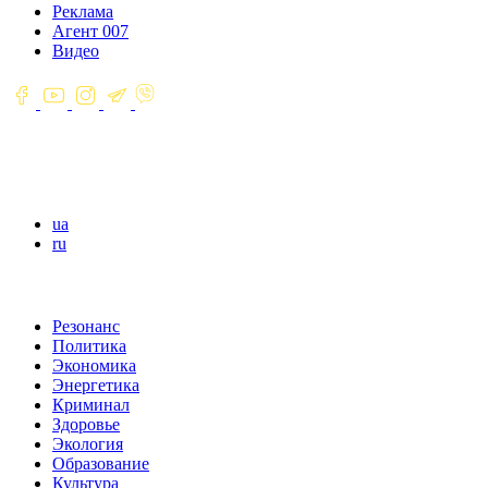
Реклама
Агент 007
Видео
ua
ru
Резонанс
Политика
Экономика
Энергетика
Криминал
Здоровье
Экология
Образование
Культура