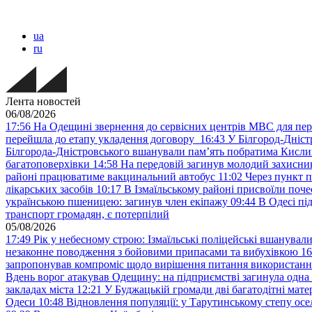
ua
ru
Лента новостей
06/08/2026
17:56
На Одещині звернення до сервісних центрів МВС для пер
перейшла до етапу укладення договору
16:43
У Білгород-Дніст
Білгорода-Дністровського вшанували пам’ять побратима Кислиц
багатоповерхівки
14:58
На передовій загинув молодий захисни
районі працюватиме вакцинальний автобус
11:02
Через пункт 
лікарських засобів
10:17
В Ізмаїльському районі присвоїли поч
українською пшеницею: загинув член екіпажу
09:44
В Одесі пі
транспорт громадян, є потерпілий
05/08/2026
17:49
Рік у небесному строю: Ізмаїльські поліцейські вшанувал
незаконне поводження з бойовими припасами та вибухівкою
16
запропонував компроміс щодо вирішення питання використанн
Вдень ворог атакував Одещину: на підприємстві загинула одна
закладах міста
12:21
У Буджацькій громади дві багатодітні мат
Одеси
10:48
Відновлення популяції: у Тарутинському степу ос