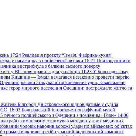
жень
17:24
Реалізація проєкту “Ізмаїл. Фабрика-кухня”
аждалу пасажирку з понівеченої автівки
16:21
Прикордонники
івчинка вистрибнула з балкона сьомого поверху
хист у ЄС: нові правила для українців
11:23
У Болградському
нням Кишинів — Ізмаїл намагався незаконно провезти партію
Одещині росіяни атакували торговельне судно, завантажене
няє терор мирного населення Одещини: постраждало житло та
Житель Білгород-Дністровського відповідатиме у суді за
в ЄС
16:03
Болградський історико-етнографічний музей
и 25-річного поліцейського з Одещини з позивним «Горн»
14:06
а шахрайським шляхом отримував метадон у двох медичних
рбований чоловік наводив ворожі удари по військових обʼєктах
ій громаді відкрили третій сучасний водоочисний комплекс