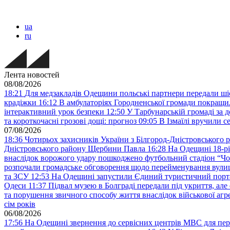
ua
ru
Лента новостей
08/08/2026
18:21
Для медзакладів Одещини польські партнери передали шіс
крадіжки
16:12
В амбулаторіях Городненської громади покращил
інтерактивний урок безпеки
12:50
У Тарбунарській громаді за 
та короткочасні грозові дощі: прогноз
09:05
В Ізмаїлі вручили 
07/08/2026
18:36
Чотирьох захисників України з Білгород-Дністровського 
Дністровського району Щербини Павла
16:28
На Одещині 18-рі
внаслідок ворожого удару пошкоджено футбольний стадіон “Ч
розпочали громадське обговорення щодо перейменування вулиці
та ЗСУ
12:53
На Одещині запустили Єдиний туристичний портал
Одеси
11:37
Підвал музею в Болграді передали під укриття, ал
та порушення звичного способу життя внаслідок військової агре
сім років
06/08/2026
17:56
На Одещині звернення до сервісних центрів МВС для пер