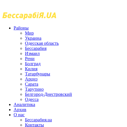
Районы
Мир
Украина
Одесская область
Бессарабия
Измаил
Рени
Болград
Килия
Татарбунары
Арциз
Сарата
Тарутино
Белгород-Днестровский
Одесса
Аналитика
Архив
О нас
Бессарабия.ua
Контакты