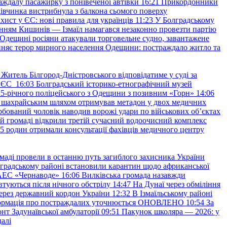
аждалу пасажирку з понівеченої автівки
16:21
Прикордонники
івчинка вистрибнула з балкона сьомого поверху
хист у ЄС: нові правила для українців
11:23
У Болградському
нням Кишинів — Ізмаїл намагався незаконно провезти партію
Одещині росіяни атакували торговельне судно, завантажене
няє терор мирного населення Одещини: постраждало житло та
Житель Білгород-Дністровського відповідатиме у суді за
в ЄС
16:03
Болградський історико-етнографічний музей
и 25-річного поліцейського з Одещини з позивним «Горн»
14:06
а шахрайським шляхом отримував метадон у двох медичних
рбований чоловік наводив ворожі удари по військових обʼєктах
ій громаді відкрили третій сучасний водоочисний комплекс
45 родин отримали консультації фахівців медичного центру
маді провели в останню путь загиблого захисника України
градському районі встановили карантин щодо африканської
 АЕС «Чернаводе»
16:06
Вилківська громада назавжди
втуються після нічного обстрілу
14:47
На Дунаї через обміління
ерез державний кордон України
12:32
В Ізмаїльському районі
інформація про постраждалих уточнюється ОНОВЛЕНО
10:54
За
т Задунаївської амбулаторії
09:51
Пакунок школяра — 2026: у
далі