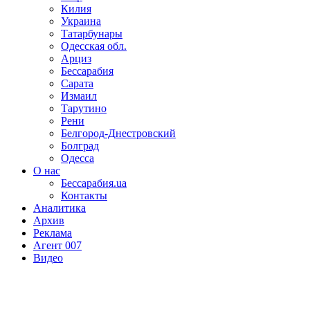
Килия
Украина
Татарбунары
Одесская обл.
Арциз
Бессарабия
Сарата
Измаил
Тарутино
Рени
Белгород-Днестровский
Болград
Одесса
О нас
Бессарабия.ua
Контакты
Аналитика
Архив
Реклама
Агент 007
Видео