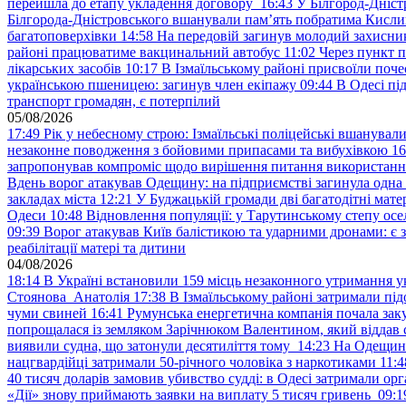
перейшла до етапу укладення договору
16:43
У Білгород-Дніст
Білгорода-Дністровського вшанували пам’ять побратима Кислиц
багатоповерхівки
14:58
На передовій загинув молодий захисни
районі працюватиме вакцинальний автобус
11:02
Через пункт 
лікарських засобів
10:17
В Ізмаїльському районі присвоїли поч
українською пшеницею: загинув член екіпажу
09:44
В Одесі пі
транспорт громадян, є потерпілий
05/08/2026
17:49
Рік у небесному строю: Ізмаїльські поліцейські вшанувал
незаконне поводження з бойовими припасами та вибухівкою
16
запропонував компроміс щодо вирішення питання використанн
Вдень ворог атакував Одещину: на підприємстві загинула одна
закладах міста
12:21
У Буджацькій громади дві багатодітні мат
Одеси
10:48
Відновлення популяції: у Тарутинському степу ос
09:39
Ворог атакував Київ балістикою та ударними дронами: є 
реабілітації матері та дитини
04/08/2026
18:14
В Україні встановили 159 місць незаконного утримання ук
Стоянова Анатолія
17:38
В Ізмаїльському районі затримали під
чуми свиней
16:41
Румунська енергетична компанія почала зак
попрощалася із земляком Зарічнюком Валентином, який віддав 
виявили судна, що затонули десятиліття тому
14:23
На Одещині
нацгвардійці затримали 50-річного чоловіка з наркотиками
11:4
40 тисяч доларів замовив убивство судді: в Одесі затримали орг
«Дії» знову приймають заявки на виплату 5 тисяч гривень
09:1