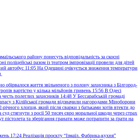
маїльського району понесуть відповідальність за скоєні
ні поліцейські разом із театром імпровізації провели для дітей
ний автобус
11:05
На Одещині очікується зниження температури
и
но обірвалося життя звільненого з полону захисника з Білгород-
ропів вартістю у кілька мільйонів гривень
15:56
В Одесі
 честь полеглих захисників
14:48
У Бессарабській громаді
апасу з Кілійської громади відзначили нагородами Міноборони
2-річного хлопця, який після сварки з батьками хотів втекти до
уд стягнути з росії 50 тисяч євро моральної шкоди через страх
т пістолета та зберігання гранати може потрапити за ґрати на
жень
17:24
Реалізація проєкту “Ізмаїл. Фабрика-кухня”