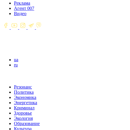
Реклама
Агент 007
Видео
ua
ru
Резонанс
Политика
Экономика
Энергетика
Криминал
Здоровье
Экология
Образование
Культура