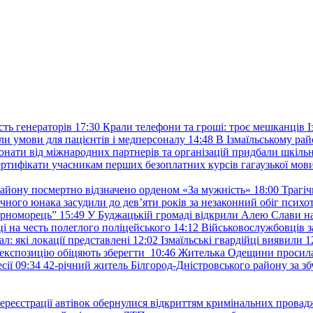
ть генераторів
17:30
Крали телефони та гроші: троє мешканців Із
и умови для пацієнтів і медперсоналу
14:48
В Ізмаїльському райо
донати від міжнародних партнерів та організацій придбали шкіль
сертифікати учасникам перших безоплатних курсів гагаузької мов
району посмертно відзначено орденом «За мужність»
18:00
Трагіч
чного юнака засудили до дев’яти років за незаконний обіг психот
орноморець”
15:49
У Буджацькій громаді відкрили Алею Слави на
 на честь полеглого поліцейського
14:12
Військовослужбовців з
: які локації представлені
12:02
Ізмаїльські гвардійці виявили 1
е експозицію обіцяють зберегти
10:46
Жителька Одещини просила с
сії
09:34
42-річний житель Білгород-Дністровського району за збу
ереєстрації автівок обернулися відкриттям кримінальних провад