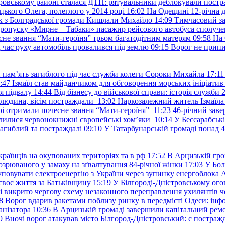
ровському районі сталася ДТП: рятувальники деблокували постр
ького Олега, полеглого у 2014 році
16:02
На Одещині 12-річна д
к з Болградської громади Кишлали Михайло
14:09
Тимчасовий за
пропуску «Мирне – Табаки» пасажир рейсового автобуса сполуче
есне звання “Мати-героїня” трьом багатодітним матерям
09:58
На 
д час руху автомобіль провалився під землю
09:15
Ворог не припи
и пам’ять загиблого під час служби колеги Сороки Михайла
17:11
:47
Ізмаїл став майданчиком для обговорення морських ініціати
я підвалу
14:44
Від бізнесу до військової справи: історія служб
 людина, вісім постраждали
13:02
Наркозалежний житель Ізмаїл
ері отримали почесне звання “Мати-героїня”
11:23
46-річний заве
елилися червонокнижні європейські хом’яки
10:14
У Бессарабськ
загиблий та постраждалі
09:10
У Татарбунарській громаді понад 
раїнців на окупованих територіях та в рф
17:52
В Арцизькій гро
озрюваного у замаху на зґвалтування 84-річної жінки
17:03
У Бол
уповувати електроенергію з України через зупинку енергоблока
своє життя за Батьківщину
15:19
У Білгороді-Дністровському ого
 викрито чергову схему незаконного переправлення ухилянтів ч
8
Ворог вдарив ракетами поблизу ринку в передмісті Одеси: 
анізатора
10:36
В Арцизькій громаді завершили капітальний ремон
9
Вночі ворог атакував місто Білгород-Дністровський: є постраж