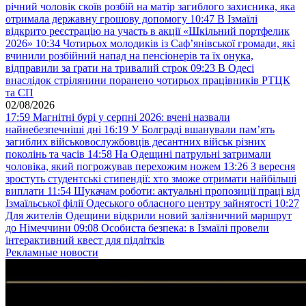
річний чоловік скоїв розбій на матір загиблого захисника, яка
отримала державну грошову допомогу
10:47
В Ізмаїлі
відкрито реєстрацію на участь в акції «Шкільний портфелик
2026»
10:34
Чотирьох молодиків із Саф’янівської громади, які
вчинили розбійний напад на пенсіонерів та їх онука,
відправили за ґрати на тривалий строк
09:23
В Одесі
внаслідок стрілянини поранено чотирьох працівників РТЦК
та СП
02/08/2026
17:59
Магнітні бурі у серпні 2026: вчені назвали
найнебезпечніші дні
16:19
У Болграді вшанували пам’ять
загиблих військовослужбовців десантних військ різних
поколінь та часів
14:58
На Одещині патрульні затримали
чоловіка, який погрожував перехожим ножем
13:26
З вересня
зростуть студентські стипендії: хто зможе отримати найбільші
виплати
11:54
Шукачам роботи: актуальні пропозиції праці від
Ізмаїльської філії Одеського обласного центру зайнятості
10:27
Для жителів Одещини відкрили новий залізничний маршрут
до Німеччини
09:08
Особиста безпека: в Ізмаїлі провели
інтерактивний квест для підлітків
Рекламные новости