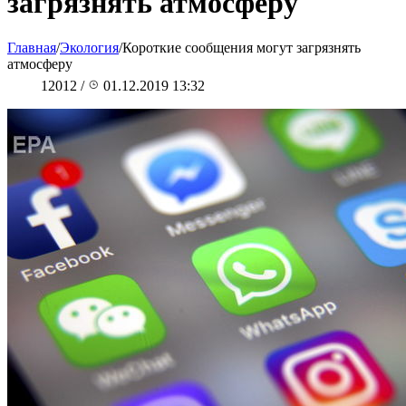
загрязнять атмосферу
Главная
/
Экология
/
Короткие сообщения могут загрязнять
атмосферу
12012
/
01.12.2019 13:32