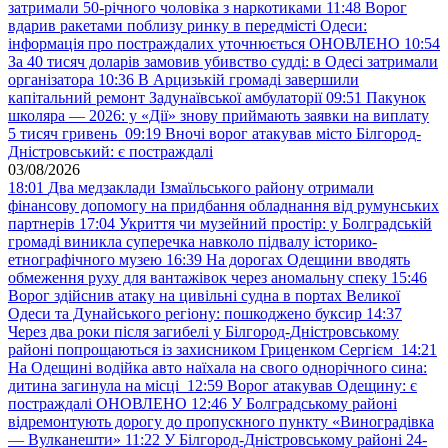
затримали 50-річного чоловіка з наркотиками
11:48
Ворог
вдарив ракетами поблизу ринку в передмісті Одеси:
інформація про постраждалих уточнюється ОНОВЛЕНО
10:54
За 40 тисяч доларів замовив убивство судді: в Одесі затримали
організатора
10:36
В Арцизькій громаді завершили
капітальний ремонт Задунаївської амбулаторії
09:51
Пакунок
школяра — 2026: у «Дії» знову приймають заявки на виплату
5 тисяч гривень
09:19
Вночі ворог атакував місто Білгород-
Дністровський: є постраждалі
03/08/2026
18:01
Два медзаклади Ізмаїльського району отримали
фінансову допомогу на придбання обладнання від румунських
партнерів
17:04
Укриття чи музейний простір: у Болградській
громаді виникла суперечка навколо підвалу історико-
етнографічного музею
16:39
На дорогах Одещини вводять
обмеження руху для вантажівок через аномальну спеку
15:46
Ворог здійснив атаку на цивільні судна в портах Великої
Одеси та Дунайського регіону: пошкоджено буксир
14:37
Через два роки після загибелі у Білгород-Дністровському
районі попрощаються із захисником Гриценком Сергієм
14:21
На Одещині водійка авто наїхала на свого однорічного сина:
дитина загинула на місці
12:59
Ворог атакував Одещину: є
постраждалі ОНОВЛЕНО
12:46
У Болградському районі
відремонтують дорогу до пропускного пункту «Виноградівка
— Вулканешти»
11:22
У Білгород-Дністровському районі 24-