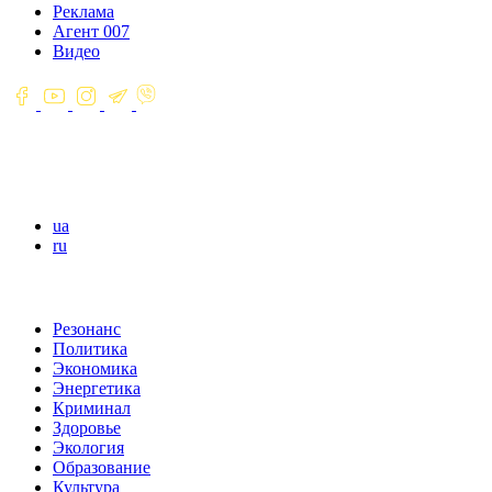
Реклама
Агент 007
Видео
ua
ru
Резонанс
Политика
Экономика
Энергетика
Криминал
Здоровье
Экология
Образование
Культура