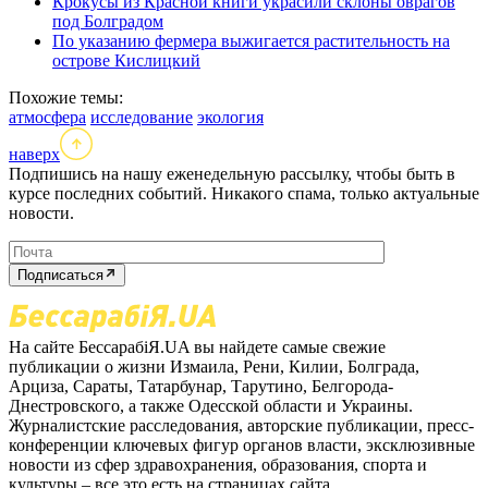
Крокусы из Красной книги украсили склоны оврагов
под Болградом
По указанию фермера выжигается растительность на
острове Кислицкий
Похожие темы:
атмосфера
исследование
экология
наверх
Подпишись на нашу еженедельную рассылку, чтобы быть в
курсе последних событий. Никакого спама, только актуальные
новости.
Подписаться
На сайте БессарабіЯ.UA вы найдете самые свежие
публикации о жизни Измаила, Рени, Килии, Болграда,
Арциза, Сараты, Татарбунар, Тарутино, Белгорода-
Днестровского, а также Одесской области и Украины.
Журналистские расследования, авторские публикации, пресс-
конференции ключевых фигур органов власти, эксклюзивные
новости из сфер здравохранения, образования, спорта и
культуры – все это есть на страницах сайта