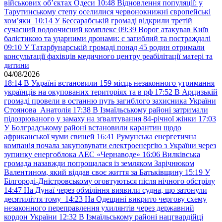
військових обʼєктах Одеси
10:48
Відновлення популяції: у
Тарутинському степу оселилися червонокнижні європейські
хом’яки
10:14
У Бессарабській громаді відкрили третій
сучасний водоочисний комплекс
09:39
Ворог атакував Київ
балістикою та ударними дронами: є загиблий та постраждалі
09:10
У Татарбунарській громаді понад 45 родин отримали
консультації фахівців медичного центру реабілітації матері та
дитини
04/08/2026
18:14
В Україні встановили 159 місць незаконного утримання
українців на окупованих територіях та в рф
17:52
В Арцизькій
громаді провели в останню путь загиблого захисника України
Стоянова Анатолія
17:38
В Ізмаїльському районі затримали
підозрюваного у замаху на зґвалтування 84-річної жінки
17:03
У Болградському районі встановили карантин щодо
африканської чуми свиней
16:41
Румунська енергетична
компанія почала закуповувати електроенергію з України через
зупинку енергоблока АЕС «Чернаводе»
16:06
Вилківська
громада назавжди попрощалася із земляком Зарічнюком
Валентином, який віддав своє життя за Батьківщину
15:19
У
Білгороді-Дністровському оговтуються після нічного обстрілу
14:47
На Дунаї через обміління виявили судна, що затонули
десятиліття тому
14:23
На Одещині викрито чергову схему
незаконного переправлення ухилянтів через державний
кордон України
12:32
В Ізмаїльському районі нацгвардійці