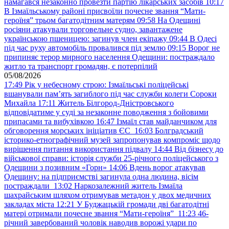
намагався незаконно провезти партію лікарських засобів
10:17
В Ізмаїльському районі присвоїли почесне звання “Мати-
героїня” трьом багатодітним матерям
09:58
На Одещині
росіяни атакували торговельне судно, завантажене
українською пшеницею: загинув член екіпажу
09:44
В Одесі
під час руху автомобіль провалився під землю
09:15
Ворог не
припиняє терор мирного населення Одещини: постраждало
житло та транспорт громадян, є потерпілий
05/08/2026
17:49
Рік у небесному строю: Ізмаїльські поліцейські
вшанували пам’ять загиблого під час служби колеги Сороки
Михайла
17:11
Житель Білгород-Дністровського
відповідатиме у суді за незаконне поводження з бойовими
припасами та вибухівкою
16:47
Ізмаїл став майданчиком для
обговорення морських ініціатив ЄС
16:03
Болградський
історико-етнографічний музей запропонував компроміс щодо
вирішення питання використання підвалу
14:44
Від бізнесу до
військової справи: історія служби 25-річного поліцейського з
Одещини з позивним «Горн»
14:06
Вдень ворог атакував
Одещину: на підприємстві загинула одна людина, вісім
постраждали
13:02
Наркозалежний житель Ізмаїла
шахрайським шляхом отримував метадон у двох медичних
закладах міста
12:21
У Буджацькій громади дві багатодітні
матері отримали почесне звання “Мати-героїня”
11:23
46-
річний завербований чоловік наводив ворожі удари по