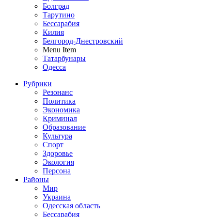
Болград
Тарутино
Бессарабия
Килия
Белгород-Днестровский
Menu Item
Татарбунары
Одесса
Рубрики
Резонанс
Политика
Экономика
Криминал
Образование
Культура
Спорт
Здоровье
Экология
Персона
Районы
Мир
Украина
Одесская область
Бессарабия