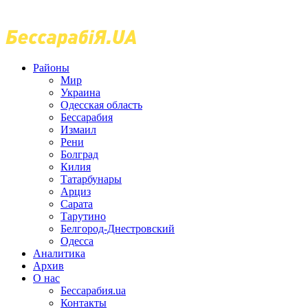
Районы
Мир
Украина
Одесская область
Бессарабия
Измаил
Рени
Болград
Килия
Татарбунары
Арциз
Сарата
Тарутино
Белгород-Днестровский
Одесса
Аналитика
Архив
О нас
Бессарабия.ua
Контакты