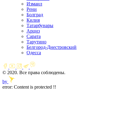
Измаил
Рени
Болград
Килия
Татарбунары
Арциз
Сарата
Тарутино
Белгород-Днестровский
Одесса
© 2020. Все права соблюдены.
by
error:
Content is protected !!