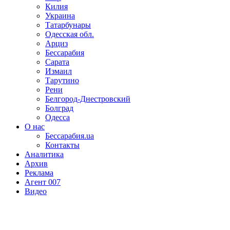
Килия
Украина
Татарбунары
Одесская обл.
Арциз
Бессарабия
Сарата
Измаил
Тарутино
Рени
Белгород-Днестровский
Болград
Одесса
О нас
Бессарабия.ua
Контакты
Аналитика
Архив
Реклама
Агент 007
Видео