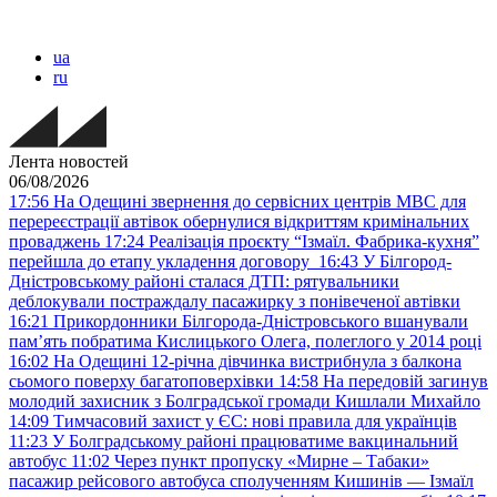
ua
ru
Лента новостей
06/08/2026
17:56
На Одещині звернення до сервісних центрів МВС для
перереєстрації автівок обернулися відкриттям кримінальних
проваджень
17:24
Реалізація проєкту “Ізмаїл. Фабрика-кухня”
перейшла до етапу укладення договору
16:43
У Білгород-
Дністровському районі сталася ДТП: рятувальники
деблокували постраждалу пасажирку з понівеченої автівки
16:21
Прикордонники Білгорода-Дністровського вшанували
пам’ять побратима Кислицького Олега, полеглого у 2014 році
16:02
На Одещині 12-річна дівчинка вистрибнула з балкона
сьомого поверху багатоповерхівки
14:58
На передовій загинув
молодий захисник з Болградської громади Кишлали Михайло
14:09
Тимчасовий захист у ЄС: нові правила для українців
11:23
У Болградському районі працюватиме вакцинальний
автобус
11:02
Через пункт пропуску «Мирне – Табаки»
пасажир рейсового автобуса сполученням Кишинів — Ізмаїл