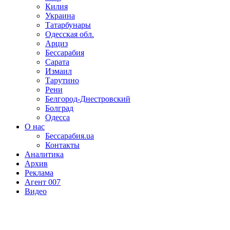
Килия
Украина
Татарбунары
Одесская обл.
Арциз
Бессарабия
Сарата
Измаил
Тарутино
Рени
Белгород-Днестровский
Болград
Одесса
О нас
Бессарабия.ua
Контакты
Аналитика
Архив
Реклама
Агент 007
Видео