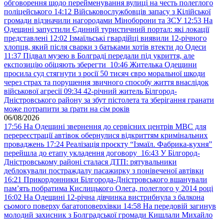
обговорення щодо перейменування вулиці на честь полеглого
поліцейського
14:12
Військовослужбовців запасу з Кілійської
громади відзначили нагородами Міноборони та ЗСУ
12:53
На
Одещині запустили Єдиний туристичний портал: які локації
представлені
12:02
Ізмаїльські гвардійці виявили 12-річного
хлопця, який після сварки з батьками хотів втекти до Одеси
11:37
Підвал музею в Болграді передали під укриття, але
експозицію обіцяють зберегти
10:46
Жителька Одещини
просила суд стягнути з росії 50 тисяч євро моральної шкоди
через страх та порушення звичного способу життя внаслідок
військової агресії
09:34
42-річний житель Білгород-
Дністровського району за збут пістолета та зберігання гранати
може потрапити за ґрати на сім років
06/08/2026
17:56
На Одещині звернення до сервісних центрів МВС для
перереєстрації автівок обернулися відкриттям кримінальних
проваджень
17:24
Реалізація проєкту “Ізмаїл. Фабрика-кухня”
перейшла до етапу укладення договору
16:43
У Білгород-
Дністровському районі сталася ДТП: рятувальники
деблокували постраждалу пасажирку з понівеченої автівки
16:21
Прикордонники Білгорода-Дністровського вшанували
пам’ять побратима Кислицького Олега, полеглого у 2014 році
16:02
На Одещині 12-річна дівчинка вистрибнула з балкона
сьомого поверху багатоповерхівки
14:58
На передовій загинув
молодий захисник з Болградської громади Кишлали Михайло