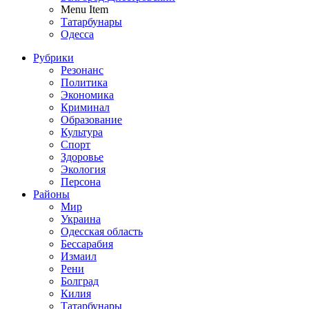
Menu Item
Татарбунары
Одесса
Рубрики
Резонанс
Политика
Экономика
Криминал
Образование
Культура
Спорт
Здоровье
Экология
Персона
Районы
Мир
Украина
Одесская область
Бессарабия
Измаил
Рени
Болград
Килия
Татарбунары