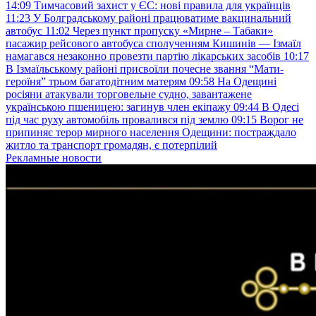
14:09
Тимчасовий захист у ЄС: нові правила для українців
11:23
У Болградському районі працюватиме вакцинальний
автобус
11:02
Через пункт пропуску «Мирне – Табаки»
пасажир рейсового автобуса сполученням Кишинів — Ізмаїл
намагався незаконно провезти партію лікарських засобів
10:17
В Ізмаїльському районі присвоїли почесне звання “Мати-
героїня” трьом багатодітним матерям
09:58
На Одещині
росіяни атакували торговельне судно, завантажене
українською пшеницею: загинув член екіпажу
09:44
В Одесі
під час руху автомобіль провалився під землю
09:15
Ворог не
припиняє терор мирного населення Одещини: постраждало
житло та транспорт громадян, є потерпілий
Рекламные новости