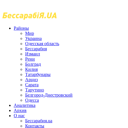
Районы
Мир
Украина
Одесская область
Бессарабия
Измаил
Рени
Болград
Килия
Татарбунары
Арциз
Сарата
Тарутино
Белгород-Днестровский
Одесса
Аналитика
Архив
О нас
Бессарабия.ua
Контакты