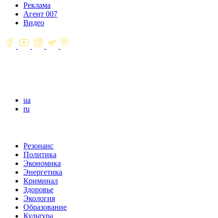
Реклама
Агент 007
Видео
ua
ru
Резонанс
Политика
Экономика
Энергетика
Криминал
Здоровье
Экология
Образование
Культура