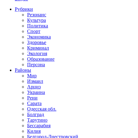
Рубрики
Резонанс
Культура
Политика
Спорт
Экономика
Здоровье
Криминал
Экология
Образование
Персона
Районы
Мир
Измаил
Арциз
Украина
Рени
Сарата
Одесская обл.
Болград
Тарутино
Бессарабия
Килия
Белгород-Днестровский