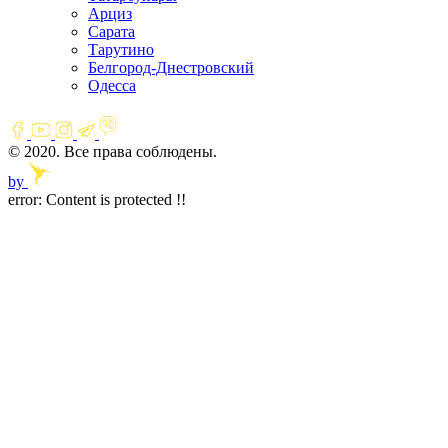
Арциз
Сарата
Тарутино
Белгород-Днестровский
Одесса
© 2020. Все права соблюдены.
by
error:
Content is protected !!