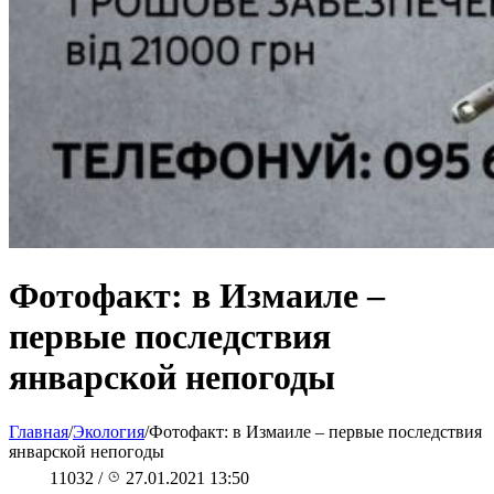
Фотофакт: в Измаиле –
первые последствия
январской непогоды
Главная
/
Экология
/
Фотофакт: в Измаиле – первые последствия
январской непогоды
11032
/
27.01.2021 13:50