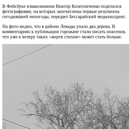
В Фейсбуке измаильчанин Виктор Колесниченко поделился
фотографиями, на которых запечатлены первые результаты
сегодняшней непогоды, передает Бессарабский медиахолдинг.
На фото видно, что в районе Левады упало два дерева. В
комментариях к публикации горожане стали писать опасения,
что уже к вечеру таких «жертв стихии» может стать больше.