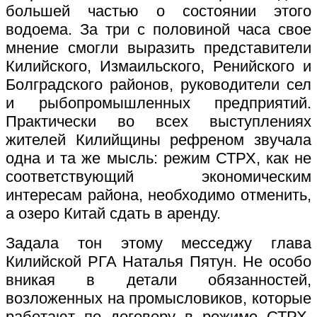
большей частью о состоянии этого
водоема. За три с половиной часа свое
мнение смогли выразить представители
Килийского, Измаильского, Ренийского и
Болградского районов, руководители сел
и рыбопромышленных предприятий.
Практически во всех выступлениях
жителей Килийщины рефреном звучала
одна и та же мысль: режим СТРХ, как не
соответствующий экономическим
интересам района, необходимо отменить,
а озеро Китай сдать в аренду.
Задала тон этому месседжу глава
Килийской РГА Наталья Пятун. Не особо
вникая в детали обязанностей,
возложенных на промысловиков, которые
работают по договору в режиме СТРХ,