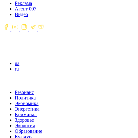
Реклама
Агент 007
Видео
ua
ru
Резонанс
Политика
Экономика
Энергетика
Криминал
Здоровье
Экология
Образование
Культура