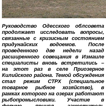
Руководство Одесского облсовета
продолжает исследовать вопросы,
связанные с кризисным состоянием
придунайских водоемов. После
проведенного две недели назад
расширенного совещания в Измаиле
специалисты вновь встретились –
на этот раз в селе Приозерное
Килийского района. Темой обсуждения
стал режим СТРХ (специальное
товарное рыбное хозяйство), в
рамках которого на озерах работают
рыбопромысловики. Участие в
форуме принял заместитель