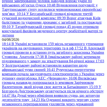
річний завербований чоловік наводив ворожі удари по
військових обʼєктах Одеси
10:48
Відновлення популяції: у
Тарутинському степу оселилися червонокнижні європейські
хом’яки
10:14
У Бессарабській громаді відкрили третій
сучасний водоочисний комплекс
09:39
Ворог атакував Київ
балістикою та ударними дронами: є загиблий та постраждалі
09:10
У Татарбунарській громаді понад 45 родин отримали
консультації фахівців медичного центру реабілітації матері та
дитини
04/08/2026
18:14
В Україні встановили 159 місць незаконного утримання
українців на окупованих територіях та в рф
17:52
В Арцизькій
громаді провели в останню путь загиблого захисника України
Стоянова Анатолія
17:38
В Ізмаїльському районі затримали
підозрюваного у замаху на зґвалтування 84-річної жінки
17:03
У Болградському районі встановили карантин щодо
африканської чуми свиней
16:41
Румунська енергетична
компанія почала закуповувати електроенергію з України через
зупинку енергоблока АЕС «Чернаводе»
16:06
Вилківська
громада назавжди попрощалася із земляком Зарічнюком
Валентином, який віддав своє життя за Батьківщину
15:19
У
Білгороді-Дністровському оговтуються після нічного обстрілу
14:47
На Дунаї через обміління виявили судна, що затонули
десятиліття тому
14:23
На Одещині викрито чергову схему
незаконного переправлення ухилянтів через державний