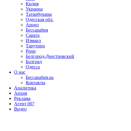
Килия
Украина
Татарбунары
Одесская обл.
Арциз
Бессарабия
Сарата
Измаил
Тарутино
Рени
Белгород-Днестровский
Болград
Одесса
О нас
Бессарабия.ua
Контакты
Аналитика
Архив
Реклама
Агент 007
Видео