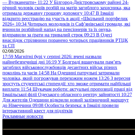
— Вулканешти»
11:22
У Білгород-Дністровському районі 24-
річний чоловік скоїв розбій на матір загиблого захисника, яка
отримала державну грошову допомогу
10:47
В Ізмаїлі
відкрито реєстрацію на участь в акції «Шкільний портфелик
2026»
10:34
Чотирьох молодиків із Саф’янівської громади, які
вчинили розбійний напад на пенсіонерів та їх онука,
відправили за ґрати на тривалий строк
09:23
В Одесі
внаслідок стрілянини поранено чотирьох працівників РТЦК
та СП
02/08/2026
17:59
Магнітні бурі у серпні 2026: вчені назвали
найнебезпечніші дні
16:19
У Болграді вшанували пам’ять
загиблих військовослужбовців десантних військ різних
поколінь та часів
14:58
На Одещині патрульні затримали
чоловіка, який погрожував перехожим ножем
13:26
З вересня
зростуть студентські стипендії: хто зможе отримати найбільші
виплати
11:54
Шукачам роботи: актуальні пропозиції праці від
Ізмаїльської філії Одеського обласного центру зайнятості
10:27
Для жителів Одещини відкрили новий залізничний маршрут
до Німеччини
09:08
Особиста безпека: в Ізмаїлі провели
інтерактивний квест для підлітків
Рекламные новости