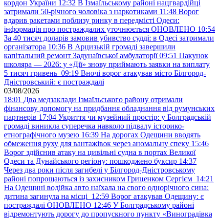
кордон України
12:32
В Ізмаїльському районі нацгвардійці
затримали 50-річного чоловіка з наркотиками
11:48
Ворог
вдарив ракетами поблизу ринку в передмісті Одеси:
інформація про постраждалих уточнюється ОНОВЛЕНО
10:54
За 40 тисяч доларів замовив убивство судді: в Одесі затримали
організатора
10:36
В Арцизькій громаді завершили
капітальний ремонт Задунаївської амбулаторії
09:51
Пакунок
школяра — 2026: у «Дії» знову приймають заявки на виплату
5 тисяч гривень
09:19
Вночі ворог атакував місто Білгород-
Дністровський: є постраждалі
03/08/2026
18:01
Два медзаклади Ізмаїльського району отримали
фінансову допомогу на придбання обладнання від румунських
партнерів
17:04
Укриття чи музейний простір: у Болградській
громаді виникла суперечка навколо підвалу історико-
етнографічного музею
16:39
На дорогах Одещини вводять
обмеження руху для вантажівок через аномальну спеку
15:46
Ворог здійснив атаку на цивільні судна в портах Великої
Одеси та Дунайського регіону: пошкоджено буксир
14:37
Через два роки після загибелі у Білгород-Дністровському
районі попрощаються із захисником Гриценком Сергієм
14:21
На Одещині водійка авто наїхала на свого однорічного сина:
дитина загинула на місці
12:59
Ворог атакував Одещину: є
постраждалі ОНОВЛЕНО
12:46
У Болградському районі
відремонтують дорогу до пропускного пункту «Виноградівка