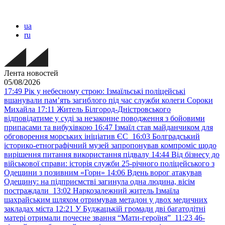
ua
ru
Лента новостей
05/08/2026
17:49
Рік у небесному строю: Ізмаїльські поліцейські
вшанували пам’ять загиблого під час служби колеги Сороки
Михайла
17:11
Житель Білгород-Дністровського
відповідатиме у суді за незаконне поводження з бойовими
припасами та вибухівкою
16:47
Ізмаїл став майданчиком для
обговорення морських ініціатив ЄС
16:03
Болградський
історико-етнографічний музей запропонував компроміс щодо
вирішення питання використання підвалу
14:44
Від бізнесу до
військової справи: історія служби 25-річного поліцейського з
Одещини з позивним «Горн»
14:06
Вдень ворог атакував
Одещину: на підприємстві загинула одна людина, вісім
постраждали
13:02
Наркозалежний житель Ізмаїла
шахрайським шляхом отримував метадон у двох медичних
закладах міста
12:21
У Буджацькій громади дві багатодітні
матері отримали почесне звання “Мати-героїня”
11:23
46-