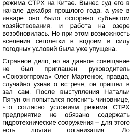
режима СТРХ на Китае. Вынес суд его в
начале декабря прошлого года, а уже в
январе оно было оспорено субъектом
хозяйствования, и работа на озере
возобновилась. Но при этом возможность
вселения сеголетки в водоем в силу
погодных условий была уже упущена.
Странное дело, но на данное совещание
не был приглашен руководитель
«Союзюгпрома» Олег Мартенюк, правда,
случайно узнав о встрече, он пришел в
зал сам. После выступления Натальи
Пятун он попытался пояснить чиновнице,
что согласно условиям режима СТРХ
предприятие не обязано содержать
гидротехнические сооружения – для этого
есть другая организация. До