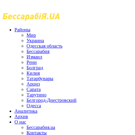
Районы
Мир
Украина
Одесская область
Бессарабия
Измаил
Рени
Болград
Килия
Татарбунары
Арциз
Сарата
Тарутино
Белгород-Днестровский
Одесса
Аналитика
Архив
О нас
Бессарабия.ua
Контакты