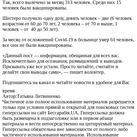
Так, всего вылечено за месяц 313 человек. Среди них 15
человек были вакцинированы.
Шестеро получило одну дозу, девять человек – две (6 человек
возрастом от 60 до 70 лет, 2 человека – от 70 и выше, 1
человек – от 40 до 50 лет).
За месяц от осложнений Covid-19 в больнице умер 61 человек,
все они не были вакцинированы.
«Данный пост — информация, обещанная для всех вас.
Исключительно для осознания, размышлений и выводов.
Призывать уже все устали. Просто читайте, считайте и
делайте свои выводы сами», — пишет волонтер.
Подпишитесь на канал и читайте новости в удобное для Вас
время
Автор:Татьяна Литвиненко
Частичное или полное использование материалов разрешается
только при условии прямой и открытой для поисковых систем
гиперссылки на сайт Бессарабія.UA. Гиперссылка должна
быть размещена в подзаголовке или в первом абзаце
материала и вести непосредственно на цитируемый материал.
Гиперссылка обязательна вне зависимости от полного либо
частичного использования материалов. Использование