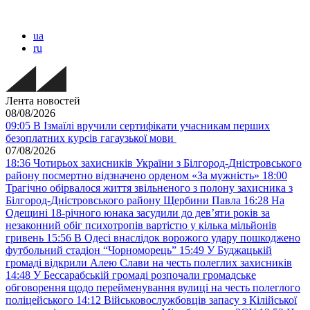
ua
ru
Лента новостей
08/08/2026
09:05
В Ізмаїлі вручили сертифікати учасникам перших
безоплатних курсів гагаузької мови
07/08/2026
18:36
Чотирьох захисників України з Білгород-Дністровського
району посмертно відзначено орденом «За мужність»
18:00
Трагічно обірвалося життя звільненого з полону захисника з
Білгород-Дністровського району Щербини Павла
16:28
На
Одещині 18-річного юнака засудили до дев’яти років за
незаконний обіг психотропів вартістю у кілька мільйонів
гривень
15:56
В Одесі внаслідок ворожого удару пошкоджено
футбольний стадіон “Чорноморець”
15:49
У Буджацькій
громаді відкрили Алею Слави на честь полеглих захисників
14:48
У Бессарабській громаді розпочали громадське
обговорення щодо перейменування вулиці на честь полеглого
поліцейського
14:12
Військовослужбовців запасу з Кілійської