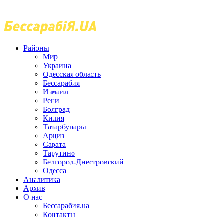
Районы
Мир
Украина
Одесская область
Бессарабия
Измаил
Рени
Болград
Килия
Татарбунары
Арциз
Сарата
Тарутино
Белгород-Днестровский
Одесса
Аналитика
Архив
О нас
Бессарабия.ua
Контакты