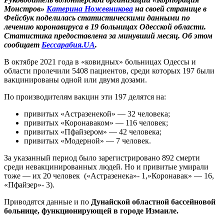
Монстров»
Катерина Ножевникова
на своей странице в
Фейсбук поделилась статистическими данными по
лечению коронавируса в 19 больницах Одесской области.
Статистика предоставлена за минувший месяц. Об этом
сообщает
Бессарабия.UA
.
В октябре 2021 года в «ковидных» больницах Одессы и
области пролечили 5408 пациентов, среди которых 197 были
вакцинированы одной или двумя дозами.
По производителям вакцин эти 197 делятся на:
привитых «Астразенекой» — 32 человека;
привитых «Коронаваком» — 116 человек;
привитых «Пфайзером» — 42 человека;
привитых «Модерной» — 7 человек.
За указанный период было зарегистрировано 892 смерти
среди невакцинированных людей. Но и привитые умирали
тоже — их 20 человек («Астразенека»- 1,»Коронавак» — 16,
«Пфайзер»- 3).
Приводятся данные и по
Дунайской областной бассейновой
больнице, функционирующей в городе Измаиле.