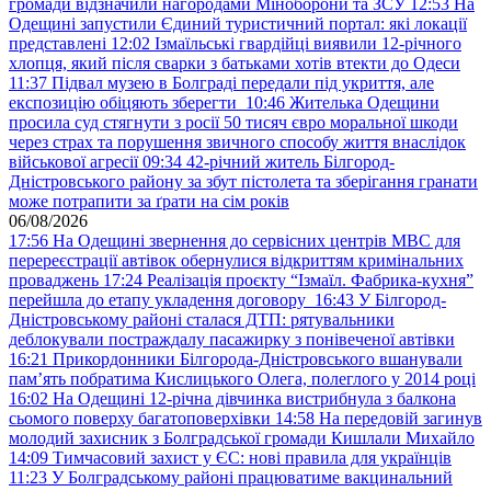
громади відзначили нагородами Міноборони та ЗСУ
12:53
На
Одещині запустили Єдиний туристичний портал: які локації
представлені
12:02
Ізмаїльські гвардійці виявили 12-річного
хлопця, який після сварки з батьками хотів втекти до Одеси
11:37
Підвал музею в Болграді передали під укриття, але
експозицію обіцяють зберегти
10:46
Жителька Одещини
просила суд стягнути з росії 50 тисяч євро моральної шкоди
через страх та порушення звичного способу життя внаслідок
військової агресії
09:34
42-річний житель Білгород-
Дністровського району за збут пістолета та зберігання гранати
може потрапити за ґрати на сім років
06/08/2026
17:56
На Одещині звернення до сервісних центрів МВС для
перереєстрації автівок обернулися відкриттям кримінальних
проваджень
17:24
Реалізація проєкту “Ізмаїл. Фабрика-кухня”
перейшла до етапу укладення договору
16:43
У Білгород-
Дністровському районі сталася ДТП: рятувальники
деблокували постраждалу пасажирку з понівеченої автівки
16:21
Прикордонники Білгорода-Дністровського вшанували
пам’ять побратима Кислицького Олега, полеглого у 2014 році
16:02
На Одещині 12-річна дівчинка вистрибнула з балкона
сьомого поверху багатоповерхівки
14:58
На передовій загинув
молодий захисник з Болградської громади Кишлали Михайло
14:09
Тимчасовий захист у ЄС: нові правила для українців
11:23
У Болградському районі працюватиме вакцинальний