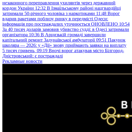
незаконного переправлення ухилянтів через державний
кордон України
12:32
В Ізмаїльському районі нацгвардійці
затримали 50-річного чоловіка з наркотиками
11:48
Ворог
вдарив ракетами поблизу ринку в передмісті Одеси:
інформація про постраждалих уточнюється ОНОВЛЕНО
10:54
За 40 тисяч доларів замовив убивство судді: в Одесі затримали
організатора
10:36
В Арцизькій громаді завершили
капітальний ремонт Задунаївської амбулаторії
09:51
Пакунок
школяра — 2026: у «Дії» знову приймають заявки на виплату
5 тисяч гривень
09:19
Вночі ворог атакував місто Білгород-
Дністровський: є постраждалі
Рекламные новости