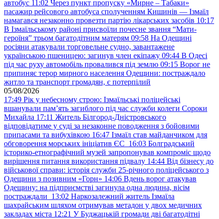
автобус
11:02
Через пункт пропуску «Мирне – Табаки»
пасажир рейсового автобуса сполученням Кишинів — Ізмаїл
намагався незаконно провезти партію лікарських засобів
10:17
В Ізмаїльському районі присвоїли почесне звання “Мати-
героїня” трьом багатодітним матерям
09:58
На Одещині
росіяни атакували торговельне судно, завантажене
українською пшеницею: загинув член екіпажу
09:44
В Одесі
під час руху автомобіль провалився під землю
09:15
Ворог не
припиняє терор мирного населення Одещини: постраждало
житло та транспорт громадян, є потерпілий
05/08/2026
17:49
Рік у небесному строю: Ізмаїльські поліцейські
вшанували пам’ять загиблого під час служби колеги Сороки
Михайла
17:11
Житель Білгород-Дністровського
відповідатиме у суді за незаконне поводження з бойовими
припасами та вибухівкою
16:47
Ізмаїл став майданчиком для
обговорення морських ініціатив ЄС
16:03
Болградський
історико-етнографічний музей запропонував компроміс щодо
вирішення питання використання підвалу
14:44
Від бізнесу до
військової справи: історія служби 25-річного поліцейського з
Одещини з позивним «Горн»
14:06
Вдень ворог атакував
Одещину: на підприємстві загинула одна людина, вісім
постраждали
13:02
Наркозалежний житель Ізмаїла
шахрайським шляхом отримував метадон у двох медичних
закладах міста
12:21
У Буджацькій громади дві багатодітні