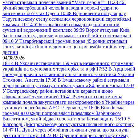
матері отримали почесне звання “Мати-героїня”
11:23
46-
річний завербований чоловік наводив ворожі удари по
військових обʼєктах Одеси
10:48
Відновлення популяції: у
Тарутинському степу оселилися червонокнижні європейські
хом’яки
10:14
У Бессарабській громаді відкрили третій
сучасний водоочисний комплекс
09:39
Ворог атакував Київ
балістикою та ударними дронами: є загиблий та постраждалі
09:10
У Татарбунарській громаді понад 45 родин отримали
консультації фахівців медичного центру реабілітації матері та
дитини
04/08/2026
18:14
В Україні встановили 159 місць незаконного утримання
українців на окупованих територіях та в рф
17:52
В Арцизькій
громаді провели в останню путь загиблого захисника України
Стоянова Анатолія
17:38
В Ізмаїльському районі затримали
підозрюваного у замаху на зґвалтування 84-річної жінки
17:03
У Болградському районі встановили карантин щодо
африканської чуми свиней
16:41
Румунська енергетична
компанія почала закуповувати електроенергію з України через
зупинку енергоблока АЕС «Чернаводе»
16:06
Вилківська
громада назавжди попрощалася із земляком Зарічнюком
Валентином, який віддав своє життя за Батьківщину
15:19
У
Білгороді-Дністровському оговтуються після нічного обстрілу
14:47
На Дунаї через обміління виявили судна, що затонули
десятиліття тому
14:23
На Одещині викрито чергову схему