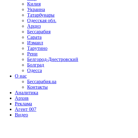
Килия
Украина
Татарбунары
Одесская обл.
Арциз
Бессарабия
Сарата
Измаил
Тарутино
Рени
Белгород-Днестровский
Болград
Одесса
О нас
Бессарабия.ua
Контакты
Аналитика
Архив
Реклама
Агент 007
Видео