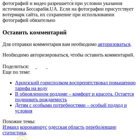
фотографий и видео разрешается при условии указания
источника Бессарабія.UA. Если на фотографии присутствует
вотермарк сайта, их сохранение при использовании
фотографий обязательно
Оставить комментарий
Для отправки комментария вам необходимо
авторизоваться
.
Необходимо авторизироваться, чтобы оставить комментарий.
Поделиться:
Еще по теме:
Арцизский горисполком воспрепятствовал повышению
тарифа на воду
В обновленном роддоме – комфорт и красота. Остается
поднимать рождаемость
Детям с особыми потребностями – особый подход и
условия
Похожие темы:
Измаил
коронавирус
одесская область
переболевшие
статистика,