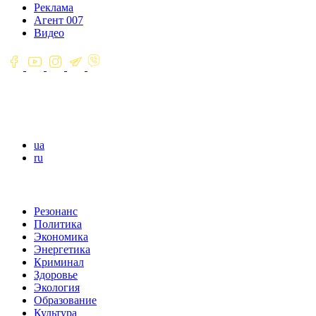
Реклама
Агент 007
Видео
ua
ru
Резонанс
Политика
Экономика
Энергетика
Криминал
Здоровье
Экология
Образование
Культура