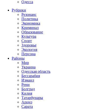
Одесса
Рубрики
Резонанс
Политика
Экономика
Криминал
Образование
Культура
Спорт
Здоровье
Экология
Персона
Районы
Мир
Украина
Одесская область
Бессарабия
Измаил
Рени
Болград
Килия
Татарбунары
Арциз
Сарата