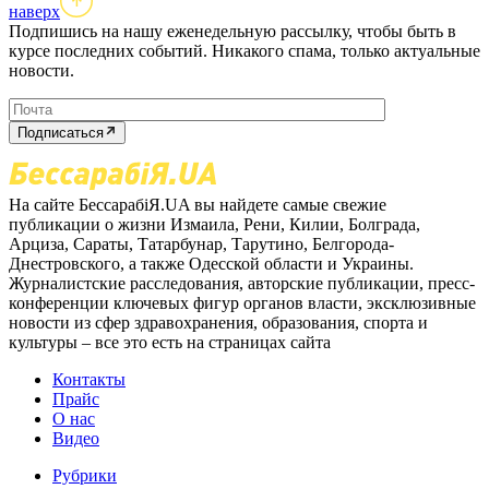
наверх
Подпишись на нашу еженедельную рассылку, чтобы быть в
курсе последних событий. Никакого спама, только актуальные
новости.
Подписаться
На сайте БессарабіЯ.UA вы найдете самые свежие
публикации о жизни Измаила, Рени, Килии, Болграда,
Арциза, Сараты, Татарбунар, Тарутино, Белгорода-
Днестровского, а также Одесской области и Украины.
Журналистские расследования, авторские публикации, пресс-
конференции ключевых фигур органов власти, эксклюзивные
новости из сфер здравохранения, образования, спорта и
культуры – все это есть на страницах сайта
Контакты
Прайс
О нас
Видео
Рубрики