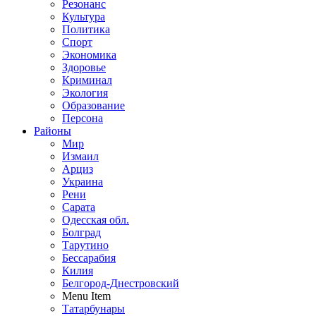
Резонанс
Культура
Политика
Спорт
Экономика
Здоровье
Криминал
Экология
Образование
Персона
Районы
Мир
Измаил
Арциз
Украина
Рени
Сарата
Одесская обл.
Болград
Тарутино
Бессарабия
Килия
Белгород-Днестровский
Menu Item
Татарбунары