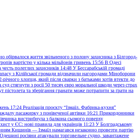
но обірвалося життя звільненого з полону захисника з Білгород-
ропів вартістю у кілька мільйонів гривень
15:56
В Одесі
 честь полеглих захисників
14:48
У Бессарабській громаді
апасу з Кілійської громади відзначили нагородами Міноборони
2-річного хлопця, який після сварки з батьками хотів втекти до
уд стягнути з росії 50 тисяч євро моральної шкоди через страх
т пістолета та зберігання гранати може потрапити за ґрати на
жень
17:24
Реалізація проєкту “Ізмаїл. Фабрика-кухня”
аждалу пасажирку з понівеченої автівки
16:21
Прикордонники
івчинка вистрибнула з балкона сьомого поверху
хист у ЄС: нові правила для українців
11:23
У Болградському
нням Кишинів — Ізмаїл намагався незаконно провезти партію
Одещині росіяни атакували торговельне судно, завантажене