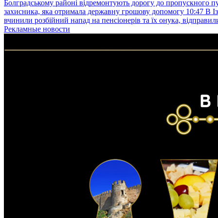
Болградському районі відремонтують дорогу до пропускного 
захисника, яка отримала державну грошову допомогу
10:47
В І
вчинили розбійний напад на пенсіонерів та їх онука, відправил
Рекламные новости