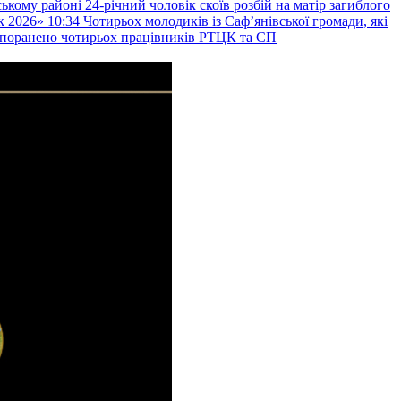
ькому районі 24-річний чоловік скоїв розбій на матір загиблого
к 2026»
10:34
Чотирьох молодиків із Саф’янівської громади, які
и поранено чотирьох працівників РТЦК та СП