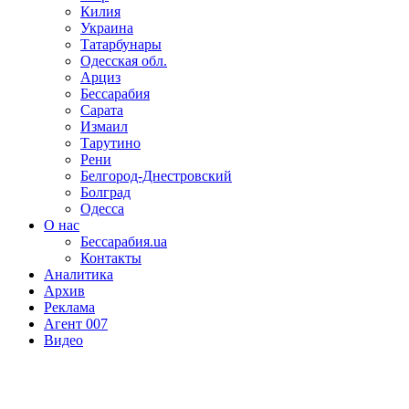
Килия
Украина
Татарбунары
Одесская обл.
Арциз
Бессарабия
Сарата
Измаил
Тарутино
Рени
Белгород-Днестровский
Болград
Одесса
О нас
Бессарабия.ua
Контакты
Аналитика
Архив
Реклама
Агент 007
Видео