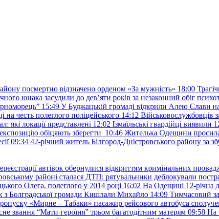
району посмертно відзначено орденом «За мужність»
18:00
Трагіч
чного юнака засудили до дев’яти років за незаконний обіг психот
орноморець”
15:49
У Буджацькій громаді відкрили Алею Слави на
 на честь полеглого поліцейського
14:12
Військовослужбовців з
: які локації представлені
12:02
Ізмаїльські гвардійці виявили 1
е експозицію обіцяють зберегти
10:46
Жителька Одещини просила с
сії
09:34
42-річний житель Білгород-Дністровського району за збу
ереєстрації автівок обернулися відкриттям кримінальних провад
ровському районі сталася ДТП: рятувальники деблокували постр
ького Олега, полеглого у 2014 році
16:02
На Одещині 12-річна д
к з Болградської громади Кишлали Михайло
14:09
Тимчасовий за
пропуску «Мирне – Табаки» пасажир рейсового автобуса сполуче
есне звання “Мати-героїня” трьом багатодітним матерям
09:58
На 