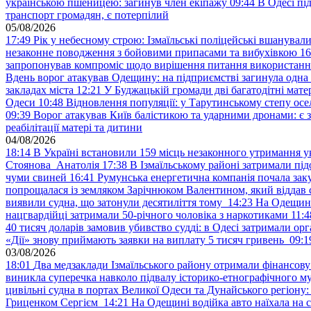
українською пшеницею: загинув член екіпажу
09:44
В Одесі пі
транспорт громадян, є потерпілий
05/08/2026
17:49
Рік у небесному строю: Ізмаїльські поліцейські вшанувал
незаконне поводження з бойовими припасами та вибухівкою
16
запропонував компроміс щодо вирішення питання використанн
Вдень ворог атакував Одещину: на підприємстві загинула одна
закладах міста
12:21
У Буджацькій громади дві багатодітні мат
Одеси
10:48
Відновлення популяції: у Тарутинському степу ос
09:39
Ворог атакував Київ балістикою та ударними дронами: є 
реабілітації матері та дитини
04/08/2026
18:14
В Україні встановили 159 місць незаконного утримання ук
Стоянова Анатолія
17:38
В Ізмаїльському районі затримали під
чуми свиней
16:41
Румунська енергетична компанія почала зак
попрощалася із земляком Зарічнюком Валентином, який віддав 
виявили судна, що затонули десятиліття тому
14:23
На Одещині
нацгвардійці затримали 50-річного чоловіка з наркотиками
11:4
40 тисяч доларів замовив убивство судді: в Одесі затримали орг
«Дії» знову приймають заявки на виплату 5 тисяч гривень
09:1
03/08/2026
18:01
Два медзаклади Ізмаїльського району отримали фінансов
виникла суперечка навколо підвалу історико-етнографічного м
цивільні судна в портах Великої Одеси та Дунайського регіону
Гриценком Сергієм
14:21
На Одещині водійка авто наїхала на 