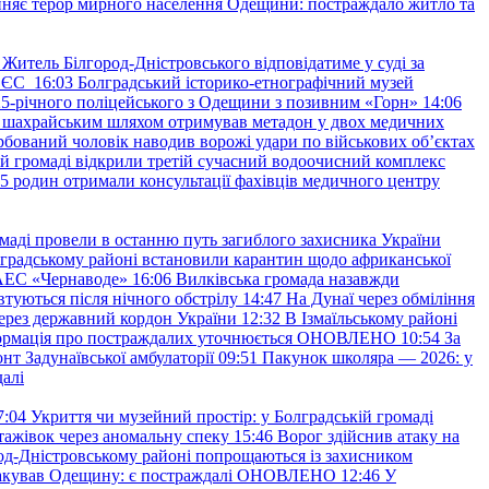
няє терор мирного населення Одещини: постраждало житло та
Житель Білгород-Дністровського відповідатиме у суді за
в ЄС
16:03
Болградський історико-етнографічний музей
и 25-річного поліцейського з Одещини з позивним «Горн»
14:06
а шахрайським шляхом отримував метадон у двох медичних
рбований чоловік наводив ворожі удари по військових обʼєктах
ій громаді відкрили третій сучасний водоочисний комплекс
45 родин отримали консультації фахівців медичного центру
маді провели в останню путь загиблого захисника України
градському районі встановили карантин щодо африканської
 АЕС «Чернаводе»
16:06
Вилківська громада назавжди
втуються після нічного обстрілу
14:47
На Дунаї через обміління
ерез державний кордон України
12:32
В Ізмаїльському районі
інформація про постраждалих уточнюється ОНОВЛЕНО
10:54
За
т Задунаївської амбулаторії
09:51
Пакунок школяра — 2026: у
далі
7:04
Укриття чи музейний простір: у Болградській громаді
ажівок через аномальну спеку
15:46
Ворог здійснив атаку на
ород-Дністровському районі попрощаються із захисником
акував Одещину: є постраждалі ОНОВЛЕНО
12:46
У