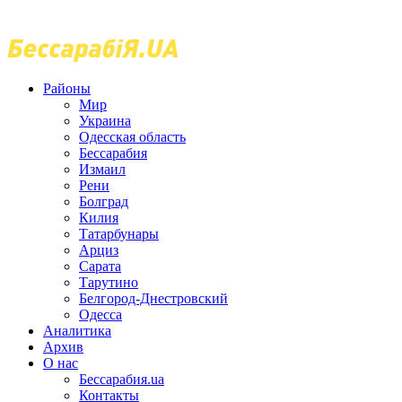
Районы
Мир
Украина
Одесская область
Бессарабия
Измаил
Рени
Болград
Килия
Татарбунары
Арциз
Сарата
Тарутино
Белгород-Днестровский
Одесса
Аналитика
Архив
О нас
Бессарабия.ua
Контакты