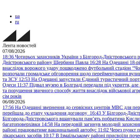
ua
ru
Лента новостей
07/08/2026
18:36
Чотирьох захисників України з Білгород-Дністровського 
Дністровського району Щербини Павла
16:28
На Одещині 18-рі
внаслідок ворожого удару пошкоджено футбольний стадіон “Ч
розпочали громадське обговорення щодо перейменування вулиці
та ЗСУ
12:53
На Одещині запустили Єдиний туристичний портал
Одеси
11:37
Підвал музею в Болграді передали під укриття, ал
та порушення звичного способу життя внаслідок військової агре
сім років
06/08/2026
17:56
На Одещині звернення до сервісних центрів МВС для пер
перейшла до етапу укладення договору
16:43
У Білгород-Дніст
Білгорода-Дністровського вшанували пам’ять побратима Кислиц
багатоповерхівки
14:58
На передовій загинув молодий захисни
районі працюватиме вакцинальний автобус
11:02
Через пункт 
лікарських засобів
10:17
В Ізмаїльському районі присвоїли поч