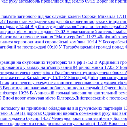
д час руху автомобіль провалився під землю
09:15
Ворог не припи
и пам’ять загиблого під час служби колеги Сороки Михайла
17:11
:47
Ізмаїл став майданчиком для обговорення морських ініціати
я підвалу
14:44
Від бізнесу до військової справи: історія служб
 людина, вісім постраждали
13:02
Наркозалежний житель Ізмаїл
ері отримали почесне звання “Мати-героїня”
11:23
46-річний заве
елилися червонокнижні європейські хом’яки
10:14
У Бессарабськ
загиблий та постраждалі
09:10
У Татарбунарській громаді понад 
раїнців на окупованих територіях та в рф
17:52
В Арцизькій гро
озрюваного у замаху на зґвалтування 84-річної жінки
17:03
У Бол
уповувати електроенергію з України через зупинку енергоблока
своє життя за Батьківщину
15:19
У Білгороді-Дністровському ого
 викрито чергову схему незаконного переправлення ухилянтів ч
8
Ворог вдарив ракетами поблизу ринку в передмісті Одеси: 
анізатора
10:36
В Арцизькій громаді завершили капітальний ремон
9
Вночі ворог атакував місто Білгород-Дністровський: є постраж
у допомогу на придбання обладнання від румунських партнерів
1
узею
16:39
На дорогах Одещини вводять обмеження руху для вант
: пошкоджено буксир
14:37
Через два роки після загибелі у Білг
свого однорічного сина: дитина загинула на місці
12:59
Ворог ат