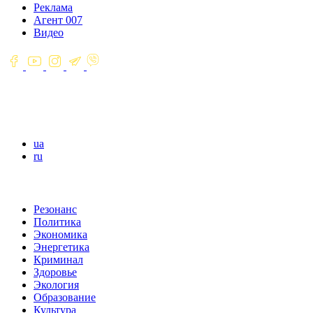
Реклама
Агент 007
Видео
ua
ru
Резонанс
Политика
Экономика
Энергетика
Криминал
Здоровье
Экология
Образование
Культура