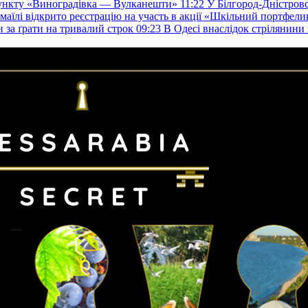
пункту «Виноградівка — Вулканешти»
11:22
У Білгород-Дністровс
змаїлі відкрито реєстрацію на участь в акції «Шкільний портфели
и за ґрати на тривалий строк
09:23
В Одесі внаслідок стрілянин