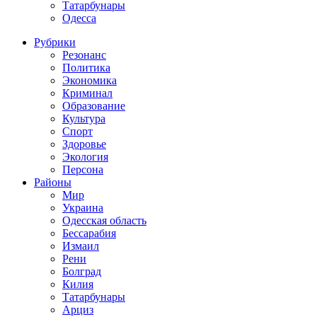
Татарбунары
Одесса
Рубрики
Резонанс
Политика
Экономика
Криминал
Образование
Культура
Спорт
Здоровье
Экология
Персона
Районы
Мир
Украина
Одесская область
Бессарабия
Измаил
Рени
Болград
Килия
Татарбунары
Арциз