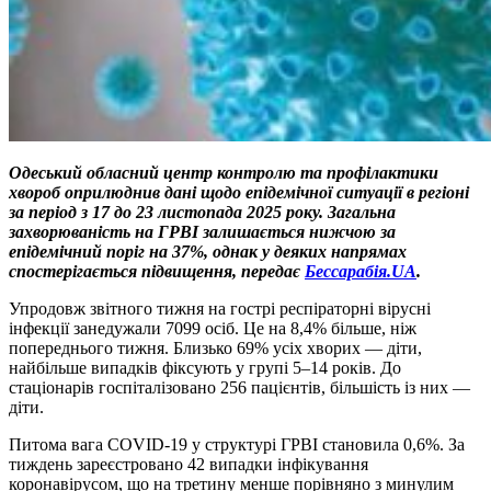
Одеський обласний центр контролю та профілактики
хвороб оприлюднив дані щодо епідемічної ситуації в регіоні
за період з 17 до 23 листопада 2025 року. Загальна
захворюваність на ГРВІ залишається нижчою за
епідемічний поріг на 37%, однак у деяких напрямах
спостерігається підвищення, передає
Бессарабія.UA
.
Упродовж звітного тижня на гострі респіраторні вірусні
інфекції занедужали 7099 осіб. Це на 8,4% більше, ніж
попереднього тижня. Близько 69% усіх хворих — діти,
найбільше випадків фіксують у групі 5–14 років. До
стаціонарів госпіталізовано 256 пацієнтів, більшість із них —
діти.
Питома вага COVID-19 у структурі ГРВІ становила 0,6%. За
тиждень зареєстровано 42 випадки інфікування
коронавірусом, що на третину менше порівняно з минулим