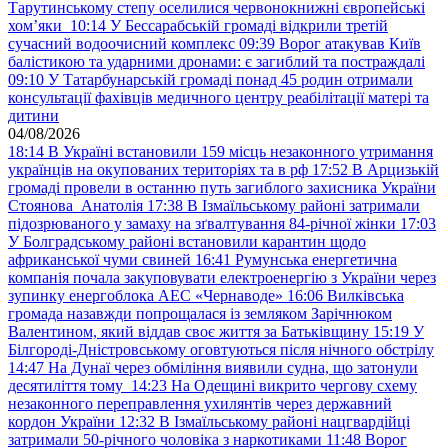
Тарутинському степу оселилися червонокнижні європейські
хом’яки
10:14
У Бессарабській громаді відкрили третій
сучасний водоочисний комплекс
09:39
Ворог атакував Київ
балістикою та ударними дронами: є загиблий та постраждалі
09:10
У Татарбунарській громаді понад 45 родин отримали
консультації фахівців медичного центру реабілітації матері та
дитини
04/08/2026
18:14
В Україні встановили 159 місць незаконного утримання
українців на окупованих територіях та в рф
17:52
В Арцизькій
громаді провели в останню путь загиблого захисника України
Стоянова Анатолія
17:38
В Ізмаїльському районі затримали
підозрюваного у замаху на зґвалтування 84-річної жінки
17:03
У Болградському районі встановили карантин щодо
африканської чуми свиней
16:41
Румунська енергетична
компанія почала закуповувати електроенергію з України через
зупинку енергоблока АЕС «Чернаводе»
16:06
Вилківська
громада назавжди попрощалася із земляком Зарічнюком
Валентином, який віддав своє життя за Батьківщину
15:19
У
Білгороді-Дністровському оговтуються після нічного обстрілу
14:47
На Дунаї через обміління виявили судна, що затонули
десятиліття тому
14:23
На Одещині викрито чергову схему
незаконного переправлення ухилянтів через державний
кордон України
12:32
В Ізмаїльському районі нацгвардійці
затримали 50-річного чоловіка з наркотиками
11:48
Ворог