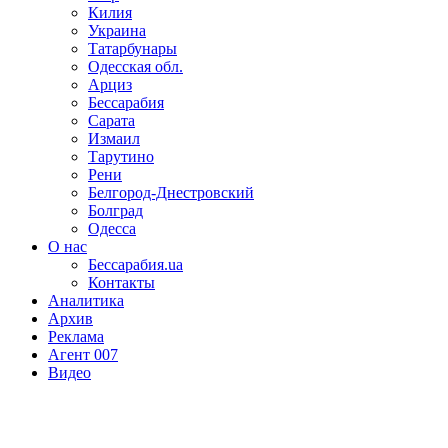
Килия
Украина
Татарбунары
Одесская обл.
Арциз
Бессарабия
Сарата
Измаил
Тарутино
Рени
Белгород-Днестровский
Болград
Одесса
О нас
Бессарабия.ua
Контакты
Аналитика
Архив
Реклама
Агент 007
Видео