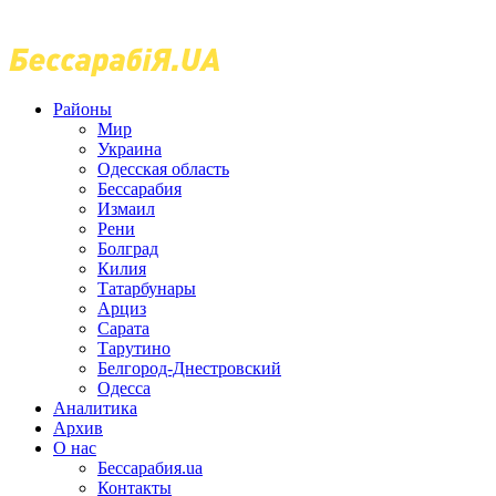
Районы
Мир
Украина
Одесская область
Бессарабия
Измаил
Рени
Болград
Килия
Татарбунары
Арциз
Сарата
Тарутино
Белгород-Днестровский
Одесса
Аналитика
Архив
О нас
Бессарабия.ua
Контакты