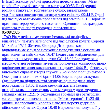
В Ізмаїльському районі присвоїли почесне звання “Мати-
героїня” трьом багатодітним матерям
09:58
На Одещині
росіяни атакували торговельне судно, завантажене
українською пшеницею: загинув член екіпажу
09:44
В Одесі
під час руху автомобіль провалився під землю
09:15
Ворог не
припиняє терор мирного населення Одещини: постраждало
житло та транспорт громадян, є потерпілий
05/08/2026
17:49
Рік у небесному строю: Ізмаїльські поліцейські
вшанували пам’ять загиблого під час служби колеги Сороки
Михайла
17:11
Житель Білгород-Дністровського
відповідатиме у суді за незаконне поводження з бойовими
припасами та вибухівкою
16:47
Ізмаїл став майданчиком для
обговорення морських ініціатив ЄС
16:03
Болградський
історико-етнографічний музей запропонував компроміс щодо
вирішення питання використання підвалу
14:44
Від бізнесу до
військової справи: історія служби 25-річного поліцейського з
Одещини з позивним «Горн»
14:06
Вдень ворог атакував
Одещину: на підприємстві загинула одна людина, вісім
постраждали
13:02
Наркозалежний житель Ізмаїла
шахрайським шляхом отримував метадон у двох медичних
закладах міста
12:21
У Буджацькій громади дві багатодітні
матері отримали почесне звання “Мати-героїня”
11:23
46-
річний завербований чоловік наводив ворожі удари по
військових обʼєктах Одеси
10:48
Відновлення популяції: у