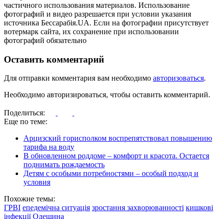
частичного использования материалов. Использование
фотографий и видео разрешается при условии указания
источника Бессарабія.UA. Если на фотографии присутствует
вотермарк сайта, их сохранение при использовании
фотографий обязательно
Оставить комментарий
Для отправки комментария вам необходимо
авторизоваться
.
Необходимо авторизироваться, чтобы оставить комментарий.
Поделиться:
Еще по теме:
Арцизский горисполком воспрепятствовал повышению
тарифа на воду
В обновленном роддоме – комфорт и красота. Остается
поднимать рождаемость
Детям с особыми потребностями – особый подход и
условия
Похожие темы:
ГРВІ
епедемічна ситуація
зростання захворюванності
кишкові
інфекції
Одещина