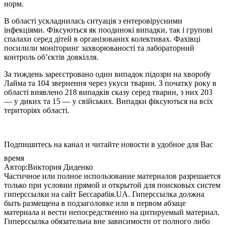
норм.
В області ускладнилась ситуація з ентеровірусними
інфекціями. Фіксуються як поодинокі випадки, так і групові
спалахи серед дітей в організованих колективах. Фахівці
посилили моніторинг захворюваності та лабораторний
контроль об’єктів довкілля.
За тиждень зареєстровано один випадок підозри на хворобу
Лайма та 104 звернення через укуси тварин. З початку року в
області виявлено 218 випадків сказу серед тварин, з них 203
— у диких та 15 — у свійських. Випадки фіксуються на всіх
територіях області.
Подпишитесь на канал и читайте новости в удобное для Вас
время
Автор:Виктория Диденко
Частичное или полное использование материалов разрешается
только при условии прямой и открытой для поисковых систем
гиперссылки на сайт Бессарабія.UA. Гиперссылка должна
быть размещена в подзаголовке или в первом абзаце
материала и вести непосредственно на цитируемый материал.
Гиперссылка обязательна вне зависимости от полного либо