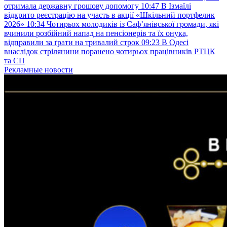
отримала державну грошову допомогу
10:47
В Ізмаїлі
відкрито реєстрацію на участь в акції «Шкільний портфелик
2026»
10:34
Чотирьох молодиків із Саф’янівської громади, які
вчинили розбійний напад на пенсіонерів та їх онука,
відправили за ґрати на тривалий строк
09:23
В Одесі
внаслідок стрілянини поранено чотирьох працівників РТЦК
та СП
Рекламные новости