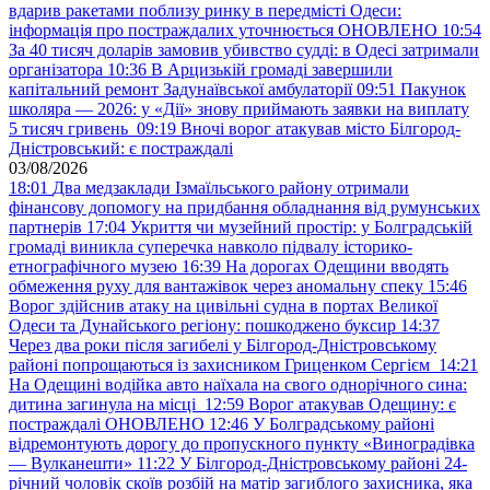
вдарив ракетами поблизу ринку в передмісті Одеси:
інформація про постраждалих уточнюється ОНОВЛЕНО
10:54
За 40 тисяч доларів замовив убивство судді: в Одесі затримали
організатора
10:36
В Арцизькій громаді завершили
капітальний ремонт Задунаївської амбулаторії
09:51
Пакунок
школяра — 2026: у «Дії» знову приймають заявки на виплату
5 тисяч гривень
09:19
Вночі ворог атакував місто Білгород-
Дністровський: є постраждалі
03/08/2026
18:01
Два медзаклади Ізмаїльського району отримали
фінансову допомогу на придбання обладнання від румунських
партнерів
17:04
Укриття чи музейний простір: у Болградській
громаді виникла суперечка навколо підвалу історико-
етнографічного музею
16:39
На дорогах Одещини вводять
обмеження руху для вантажівок через аномальну спеку
15:46
Ворог здійснив атаку на цивільні судна в портах Великої
Одеси та Дунайського регіону: пошкоджено буксир
14:37
Через два роки після загибелі у Білгород-Дністровському
районі попрощаються із захисником Гриценком Сергієм
14:21
На Одещині водійка авто наїхала на свого однорічного сина:
дитина загинула на місці
12:59
Ворог атакував Одещину: є
постраждалі ОНОВЛЕНО
12:46
У Болградському районі
відремонтують дорогу до пропускного пункту «Виноградівка
— Вулканешти»
11:22
У Білгород-Дністровському районі 24-
річний чоловік скоїв розбій на матір загиблого захисника, яка