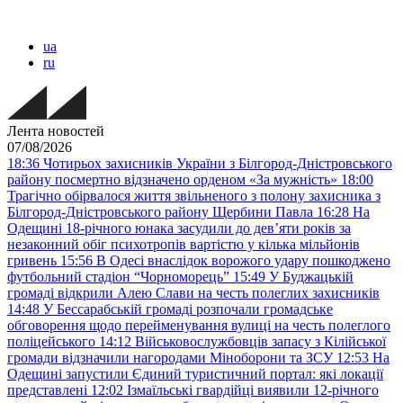
ua
ru
Лента новостей
07/08/2026
18:36
Чотирьох захисників України з Білгород-Дністровського
району посмертно відзначено орденом «За мужність»
18:00
Трагічно обірвалося життя звільненого з полону захисника з
Білгород-Дністровського району Щербини Павла
16:28
На
Одещині 18-річного юнака засудили до дев’яти років за
незаконний обіг психотропів вартістю у кілька мільйонів
гривень
15:56
В Одесі внаслідок ворожого удару пошкоджено
футбольний стадіон “Чорноморець”
15:49
У Буджацькій
громаді відкрили Алею Слави на честь полеглих захисників
14:48
У Бессарабській громаді розпочали громадське
обговорення щодо перейменування вулиці на честь полеглого
поліцейського
14:12
Військовослужбовців запасу з Кілійської
громади відзначили нагородами Міноборони та ЗСУ
12:53
На
Одещині запустили Єдиний туристичний портал: які локації
представлені
12:02
Ізмаїльські гвардійці виявили 12-річного