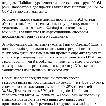
періодом. Найбільш ураженою лишається вікова група 30–64
роки. Лабораторні дослідження виявляють циркуляцію SARS-
CoV-2 та вірусів парагрипу.
Упродовж тижня вакцинувалися проти грипу 263 жителі
області, з них 198 — представники груп ризику, включно з
медичними працівниками. Фахівці наголошують, що
вакцинація залишається найефективнішим способом
профілактики грипу та його ускладнень.
За інформацією Департаменту освіти і науки Одеської ОДА, у
низці закладів дошкільної та загальної середньої освіти
тимчасово зупинено навчальний процес в окремих групах та
класах через підвищений рівень захворюваності на ГРВІ. Такі
заходи є звичними й профілактичними та не мають стосунку
до запровадження регіонального карантину. Обмеження
залишаються локальними й тимчасовими.
Порівняно з попереднім тижнем суттєво зросла
захворюваність на гострі кишкові інфекції — на 43%. Зокрема,
серед дорослих зростання становило 56,8%, серед дітей —
34,5%. Діти становлять 57% усіх випадків. Найбільше
хворіють діти віком 5–9 років та 1–4 роки. Майже половину
випадків пов’язують із вживанням домашніх страв,
приготовлених або збережених із порушенням санітарних