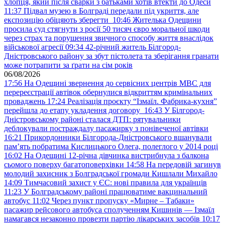
хлопця, який після сварки з батьками хотів втекти до Одеси
11:37
Підвал музею в Болграді передали під укриття, але
експозицію обіцяють зберегти
10:46
Жителька Одещини
просила суд стягнути з росії 50 тисяч євро моральної шкоди
через страх та порушення звичного способу життя внаслідок
військової агресії
09:34
42-річний житель Білгород-
Дністровського району за збут пістолета та зберігання гранати
може потрапити за ґрати на сім років
06/08/2026
17:56
На Одещині звернення до сервісних центрів МВС для
перереєстрації автівок обернулися відкриттям кримінальних
проваджень
17:24
Реалізація проєкту “Ізмаїл. Фабрика-кухня”
перейшла до етапу укладення договору
16:43
У Білгород-
Дністровському районі сталася ДТП: рятувальники
деблокували постраждалу пасажирку з понівеченої автівки
16:21
Прикордонники Білгорода-Дністровського вшанували
пам’ять побратима Кислицького Олега, полеглого у 2014 році
16:02
На Одещині 12-річна дівчинка вистрибнула з балкона
сьомого поверху багатоповерхівки
14:58
На передовій загинув
молодий захисник з Болградської громади Кишлали Михайло
14:09
Тимчасовий захист у ЄС: нові правила для українців
11:23
У Болградському районі працюватиме вакцинальний
автобус
11:02
Через пункт пропуску «Мирне – Табаки»
пасажир рейсового автобуса сполученням Кишинів — Ізмаїл
намагався незаконно провезти партію лікарських засобів
10:17