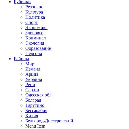
Рубрики
Резонанс
Культура
Политика
Спорт
Экономика
Здоровье
Криминал
Экология
Образование
Персона
Районы
Мир
Измаил
Арциз
Украина
Рени
Сарата
Одесская обл.
Болград
Тарутино
Бессарабия
Килия
Белгород-Днестровский
Menu Item