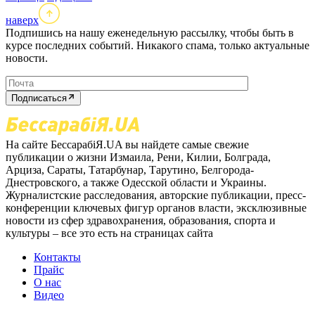
наверх
Подпишись на нашу еженедельную рассылку, чтобы быть в
курсе последних событий. Никакого спама, только актуальные
новости.
Подписаться
На сайте БессарабіЯ.UA вы найдете самые свежие
публикации о жизни Измаила, Рени, Килии, Болграда,
Арциза, Сараты, Татарбунар, Тарутино, Белгорода-
Днестровского, а также Одесской области и Украины.
Журналистские расследования, авторские публикации, пресс-
конференции ключевых фигур органов власти, эксклюзивные
новости из сфер здравохранения, образования, спорта и
культуры – все это есть на страницах сайта
Контакты
Прайс
О нас
Видео