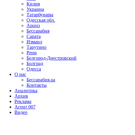
Килия
Украина
Татарбунары
Одесская обл.
Арциз
Бессарабия
Сарата
Измаил
Тарутино
Рени
Белгород-Днестровский
Болград
Одесса
О нас
Бессарабия.ua
Контакты
Аналитика
Архив
Реклама
Агент 007
Видео