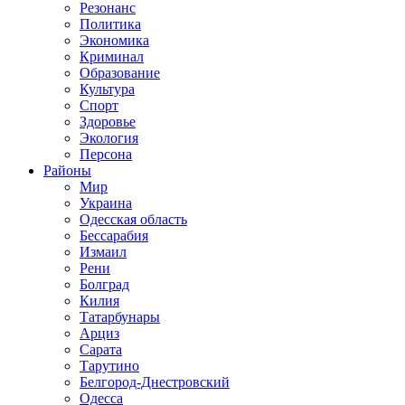
Резонанс
Политика
Экономика
Криминал
Образование
Культура
Спорт
Здоровье
Экология
Персона
Районы
Мир
Украина
Одесская область
Бессарабия
Измаил
Рени
Болград
Килия
Татарбунары
Арциз
Сарата
Тарутино
Белгород-Днестровский
Одесса