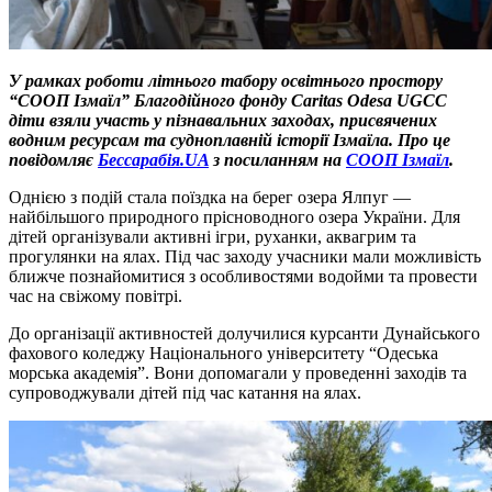
У рамках роботи літнього табору освітнього простору
“СООП Ізмаїл” Благодійного фонду Caritas Odesa UGCC
діти взяли участь у пізнавальних заходах, присвячених
водним ресурсам та судноплавній історії Ізмаїла.
Про це
повідомляє
Бессарабія.UA
з посиланням на
СООП Ізмаїл
.
Однією з подій стала поїздка на берег озера Ялпуг —
найбільшого природного прісноводного озера України. Для
дітей організували активні ігри, руханки, аквагрим та
прогулянки на ялах. Під час заходу учасники мали можливість
ближче познайомитися з особливостями водойми та провести
час на свіжому повітрі.
До організації активностей долучилися курсанти Дунайського
фахового коледжу Національного університету “Одеська
морська академія”. Вони допомагали у проведенні заходів та
супроводжували дітей під час катання на ялах.