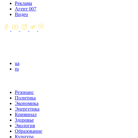
Реклама
Агент 007
Видео
ua
ru
Резонанс
Политика
Экономика
Энергетика
Криминал
Здоровье
Экология
Образование
Культура