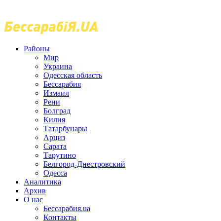
Районы
Мир
Украина
Одесская область
Бессарабия
Измаил
Рени
Болград
Килия
Татарбунары
Арциз
Сарата
Тарутино
Белгород-Днестровский
Одесса
Аналитика
Архив
О нас
Бессарабия.ua
Контакты