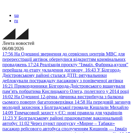
ua
ru
Лента новостей
06/08/2026
17:56
На Одещині звернення до сервісних центрів МВС для
перереєстрації автівок обернулися відкриттям кримінальних
проваджень
17:24
Реалізація проєкту “Ізмаїл. Фабрика-кухня”
перейшла до етапу укладення договору
16:43
У Білгород-
Дністровському районі сталася ДТП: рятувальники
деблокували постраждалу пасажирку з понівеченої автівки
16:21
Прикордонники Білгорода-Дністровського вшанували
пам’ять побратима Кислицького Олега, полеглого у 2014 році
16:02
На Одещині 12-річна дівчинка вистрибнула з балкона
сьомого поверху багатоповерхівки
14:58
На передовій загинув
молодий захисник з Болградської громади Кишлали Михайло
14:09
Тимчасовий захист у ЄС: нові правила для українців
11:23
У Болградському районі працюватиме вакцинальний
автобус
11:02
Через пункт пропуску «Мирне – Табаки»
пасажир рейсового автобуса сполученням Кишинів — Ізмаїл