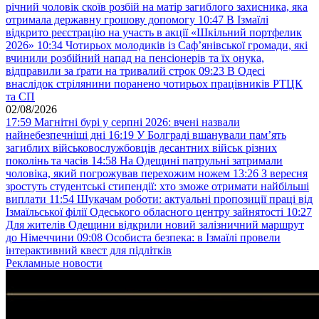
річний чоловік скоїв розбій на матір загиблого захисника, яка
отримала державну грошову допомогу
10:47
В Ізмаїлі
відкрито реєстрацію на участь в акції «Шкільний портфелик
2026»
10:34
Чотирьох молодиків із Саф’янівської громади, які
вчинили розбійний напад на пенсіонерів та їх онука,
відправили за ґрати на тривалий строк
09:23
В Одесі
внаслідок стрілянини поранено чотирьох працівників РТЦК
та СП
02/08/2026
17:59
Магнітні бурі у серпні 2026: вчені назвали
найнебезпечніші дні
16:19
У Болграді вшанували пам’ять
загиблих військовослужбовців десантних військ різних
поколінь та часів
14:58
На Одещині патрульні затримали
чоловіка, який погрожував перехожим ножем
13:26
З вересня
зростуть студентські стипендії: хто зможе отримати найбільші
виплати
11:54
Шукачам роботи: актуальні пропозиції праці від
Ізмаїльської філії Одеського обласного центру зайнятості
10:27
Для жителів Одещини відкрили новий залізничний маршрут
до Німеччини
09:08
Особиста безпека: в Ізмаїлі провели
інтерактивний квест для підлітків
Рекламные новости