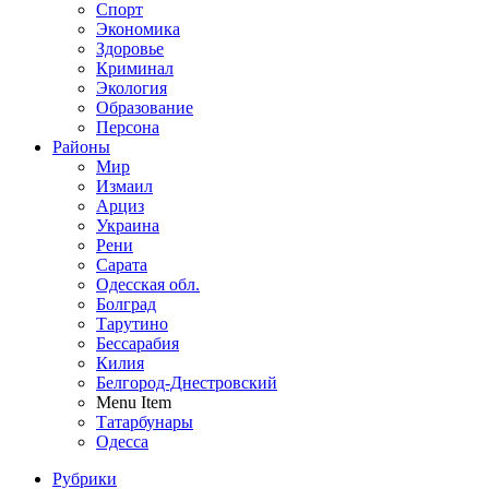
Спорт
Экономика
Здоровье
Криминал
Экология
Образование
Персона
Районы
Мир
Измаил
Арциз
Украина
Рени
Сарата
Одесская обл.
Болград
Тарутино
Бессарабия
Килия
Белгород-Днестровский
Menu Item
Татарбунары
Одесса
Рубрики