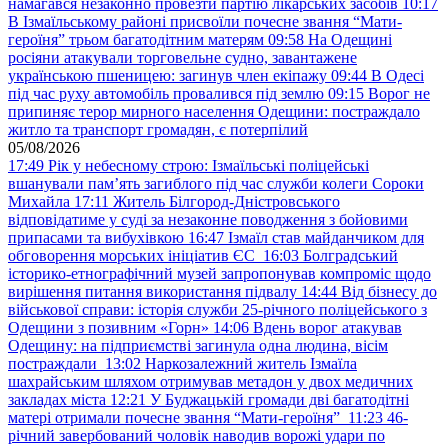
намагався незаконно провезти партію лікарських засобів
10:17
В Ізмаїльському районі присвоїли почесне звання “Мати-
героїня” трьом багатодітним матерям
09:58
На Одещині
росіяни атакували торговельне судно, завантажене
українською пшеницею: загинув член екіпажу
09:44
В Одесі
під час руху автомобіль провалився під землю
09:15
Ворог не
припиняє терор мирного населення Одещини: постраждало
житло та транспорт громадян, є потерпілий
05/08/2026
17:49
Рік у небесному строю: Ізмаїльські поліцейські
вшанували пам’ять загиблого під час служби колеги Сороки
Михайла
17:11
Житель Білгород-Дністровського
відповідатиме у суді за незаконне поводження з бойовими
припасами та вибухівкою
16:47
Ізмаїл став майданчиком для
обговорення морських ініціатив ЄС
16:03
Болградський
історико-етнографічний музей запропонував компроміс щодо
вирішення питання використання підвалу
14:44
Від бізнесу до
військової справи: історія служби 25-річного поліцейського з
Одещини з позивним «Горн»
14:06
Вдень ворог атакував
Одещину: на підприємстві загинула одна людина, вісім
постраждали
13:02
Наркозалежний житель Ізмаїла
шахрайським шляхом отримував метадон у двох медичних
закладах міста
12:21
У Буджацькій громади дві багатодітні
матері отримали почесне звання “Мати-героїня”
11:23
46-
річний завербований чоловік наводив ворожі удари по