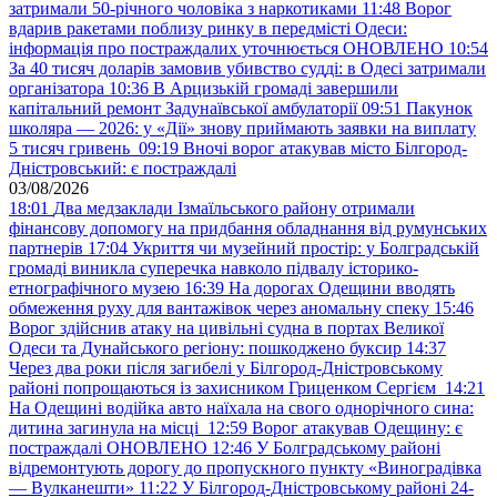
затримали 50-річного чоловіка з наркотиками
11:48
Ворог
вдарив ракетами поблизу ринку в передмісті Одеси:
інформація про постраждалих уточнюється ОНОВЛЕНО
10:54
За 40 тисяч доларів замовив убивство судді: в Одесі затримали
організатора
10:36
В Арцизькій громаді завершили
капітальний ремонт Задунаївської амбулаторії
09:51
Пакунок
школяра — 2026: у «Дії» знову приймають заявки на виплату
5 тисяч гривень
09:19
Вночі ворог атакував місто Білгород-
Дністровський: є постраждалі
03/08/2026
18:01
Два медзаклади Ізмаїльського району отримали
фінансову допомогу на придбання обладнання від румунських
партнерів
17:04
Укриття чи музейний простір: у Болградській
громаді виникла суперечка навколо підвалу історико-
етнографічного музею
16:39
На дорогах Одещини вводять
обмеження руху для вантажівок через аномальну спеку
15:46
Ворог здійснив атаку на цивільні судна в портах Великої
Одеси та Дунайського регіону: пошкоджено буксир
14:37
Через два роки після загибелі у Білгород-Дністровському
районі попрощаються із захисником Гриценком Сергієм
14:21
На Одещині водійка авто наїхала на свого однорічного сина:
дитина загинула на місці
12:59
Ворог атакував Одещину: є
постраждалі ОНОВЛЕНО
12:46
У Болградському районі
відремонтують дорогу до пропускного пункту «Виноградівка
— Вулканешти»
11:22
У Білгород-Дністровському районі 24-