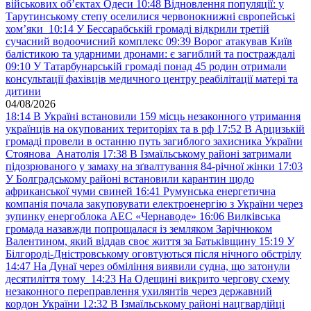
військових обʼєктах Одеси
10:48
Відновлення популяції: у
Тарутинському степу оселилися червонокнижні європейські
хом’яки
10:14
У Бессарабській громаді відкрили третій
сучасний водоочисний комплекс
09:39
Ворог атакував Київ
балістикою та ударними дронами: є загиблий та постраждалі
09:10
У Татарбунарській громаді понад 45 родин отримали
консультації фахівців медичного центру реабілітації матері та
дитини
04/08/2026
18:14
В Україні встановили 159 місць незаконного утримання
українців на окупованих територіях та в рф
17:52
В Арцизькій
громаді провели в останню путь загиблого захисника України
Стоянова Анатолія
17:38
В Ізмаїльському районі затримали
підозрюваного у замаху на зґвалтування 84-річної жінки
17:03
У Болградському районі встановили карантин щодо
африканської чуми свиней
16:41
Румунська енергетична
компанія почала закуповувати електроенергію з України через
зупинку енергоблока АЕС «Чернаводе»
16:06
Вилківська
громада назавжди попрощалася із земляком Зарічнюком
Валентином, який віддав своє життя за Батьківщину
15:19
У
Білгороді-Дністровському оговтуються після нічного обстрілу
14:47
На Дунаї через обміління виявили судна, що затонули
десятиліття тому
14:23
На Одещині викрито чергову схему
незаконного переправлення ухилянтів через державний
кордон України
12:32
В Ізмаїльському районі нацгвардійці