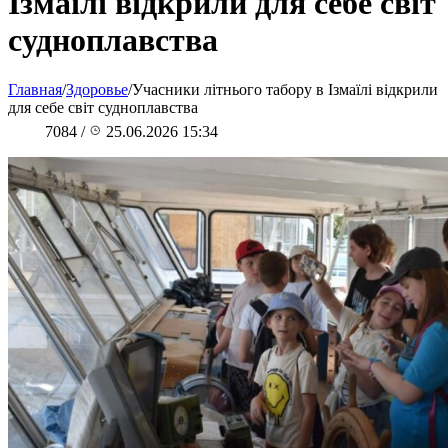
Ізмаїлі відкрили для себе світ
судноплавства
Главная
/
Здоровье
/
Учасники літнього табору в Ізмаїлі відкрили
для себе світ судноплавства
7084
/
25.06.2026 15:34