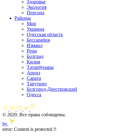
Здоровье
Экология
Персона
Районы
Мир
Украина
Одесская область
Бессарабия
Измаил
Рени
Болград
Килия
Татарбунары
Арциз
Сарата
Тарутино
Белгород-Днестровский
Одесса
© 2020. Все права соблюдены.
by
error:
Content is protected !!