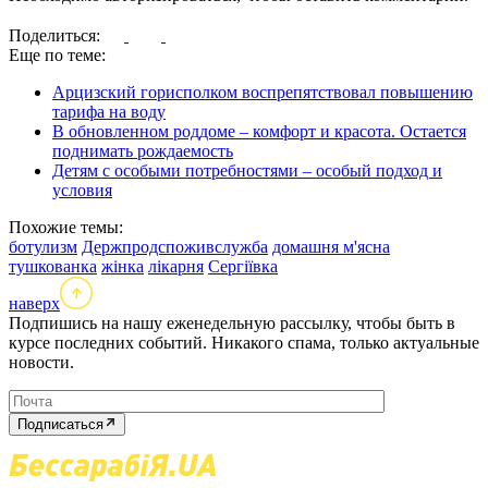
Поделиться:
Еще по теме:
Арцизский горисполком воспрепятствовал повышению
тарифа на воду
В обновленном роддоме – комфорт и красота. Остается
поднимать рождаемость
Детям с особыми потребностями – особый подход и
условия
Похожие темы:
ботулизм
Держпродспоживслужба
домашня м'ясна
тушкованка
жінка
лікарня
Сергіївка
наверх
Подпишись на нашу еженедельную рассылку, чтобы быть в
курсе последних событий. Никакого спама, только актуальные
новости.
Подписаться