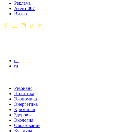
Реклама
Агент 007
Видео
ua
ru
Резонанс
Политика
Экономика
Энергетика
Криминал
Здоровье
Экология
Образование
Культура