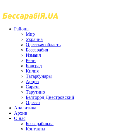
Районы
Мир
Украина
Одесская область
Бессарабия
Измаил
Рени
Болград
Килия
Татарбунары
Арциз
Сарата
Тарутино
Белгород-Днестровский
Одесса
Аналитика
Архив
О нас
Бессарабия.ua
Контакты