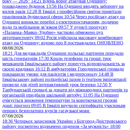
року — 2026”
14:21
Вдень ворог атакував Одещину:
пошкоджено будинок
13:56
На Одещині вводять заборону на
вилов раків
12:28
В Ізмаїлі з професійним святом привітали
працівників будівельної сфери
10:54
Через російську атаку на
Одещині виникли перебої з електропостачанням, подачею
води та мобільним звʼязком
09:57
У пункті пропуску
«Паланка–Маяки–Удобне» частково обмежено рух
автотранспорту
09:02
Росія здійснила масовану комбіновану
атаку на Одещину: відомо про 8 постраждалих ОНОВЛЕНО
08/08/2026
18:21
Для медзакладів Одещини польські партнери передали
шість генераторів
17:30
Крали телефони та гроші: троє
мешканців Ізмаїльського району понесуть відповідальність за
скоєні крадіжки
16:12
В амбулаторіях Городненської громади
покращили умови для пацієнтів і медперсоналу
14:48
В
Ізмаїльському районі поліцейські разом із театром імпровізації
провели для дітей інтерактивний урок безпеки
12:50
У
Тарбунарській громаді за донати від міжнародних партнерів та
організацій придбали шкільний автобус
11:05
На Одещині
очікується зниження температури та короткочасні грозові
дощі: прогноз
09:05
В Ізмаїлі вручили сертифікати учасникам
перших безоплатних курсів гагаузької мови
07/08/2026
18:36
Чотирьох захисників України з Білгород-Дністровського
району посмертно відзначено орденом «За мужність»
18:00