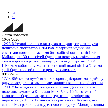
ua
ru
Лента новостей
10/08/2026
12:28
В Ізмаїлі чоловік влаштував на вулиці стрілянину та
пошкодив екскаватор
11:04
Ізмаїл отримав медичний
спецтранспорт від німецької благодійної організації
10:26
Майже для 130 тис. сімей Одещини повернуто світло після
атаки ворога на регіон: ліквідація наслідків триває
09:08
Шукачам роботи: актуальні пропозиції праці від Ізмаїльської
філії Одеського обласного центру зайнятості
09/08/2026
17:53
Військовослужбовця з Білгород-Дністровського району
вдруге засудили за самовільне залишення військової частини
17:11
У Болградській громаді оголошено День жалоби за
полеглим земляком Кишлали Михайлом
16:49
Готельний
комплекс в Одесі планують передати під розміщення
переселенців
15:57
Талановита скрипалька з Бахмута, яка
живе в Болграді, стала лауреаткою конкурсу “Молода людина