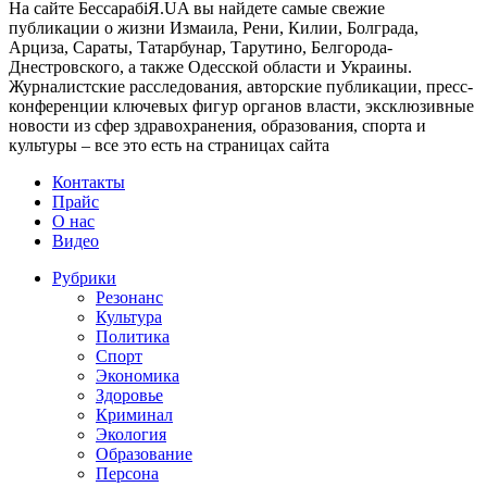
На сайте БессарабіЯ.UA вы найдете самые свежие
публикации о жизни Измаила, Рени, Килии, Болграда,
Арциза, Сараты, Татарбунар, Тарутино, Белгорода-
Днестровского, а также Одесской области и Украины.
Журналистские расследования, авторские публикации, пресс-
конференции ключевых фигур органов власти, эксклюзивные
новости из сфер здравохранения, образования, спорта и
культуры – все это есть на страницах сайта
Контакты
Прайс
О нас
Видео
Рубрики
Резонанс
Культура
Политика
Спорт
Экономика
Здоровье
Криминал
Экология
Образование
Персона