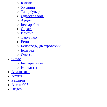
Килия
Украина
Татарбунары
Одесская обл.
Арциз
Бессарабия
Сарата
Измаил
Тарутино
Рени
Белгород-Днестровский
Болград
Одесса
О нас
Бессарабия.ua
Контакты
Аналитика
Архив
Реклама
Агент 007
Видео