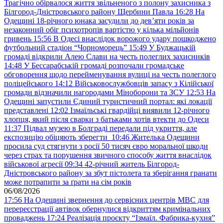
Трагічно обірвалося життя звільненого з полону захисника з
Білгород-Дністровського району Щербини Павла
16:28
На
Одещині 18-річного юнака засудили до дев’яти років за
незаконний обіг психотропів вартістю у кілька мільйонів
гривень
15:56
В Одесі внаслідок ворожого удару пошкоджено
футбольний стадіон “Чорноморець”
15:49
У Буджацькій
громаді відкрили Алею Слави на честь полеглих захисників
14:48
У Бессарабській громаді розпочали громадське
обговорення щодо перейменування вулиці на честь полеглого
поліцейського
14:12
Військовослужбовців запасу з Кілійської
громади відзначили нагородами Міноборони та ЗСУ
12:53
На
Одещині запустили Єдиний туристичний портал: які локації
представлені
12:02
Ізмаїльські гвардійці виявили 12-річного
хлопця, який після сварки з батьками хотів втекти до Одеси
11:37
Підвал музею в Болграді передали під укриття, але
експозицію обіцяють зберегти
10:46
Жителька Одещини
просила суд стягнути з росії 50 тисяч євро моральної шкоди
через страх та порушення звичного способу життя внаслідок
військової агресії
09:34
42-річний житель Білгород-
Дністровського району за збут пістолета та зберігання гранати
може потрапити за ґрати на сім років
06/08/2026
17:56
На Одещині звернення до сервісних центрів МВС для
перереєстрації автівок обернулися відкриттям кримінальних
проваджень
17:24
Реалізація проєкту “Ізмаїл. Фабрика-кухня”