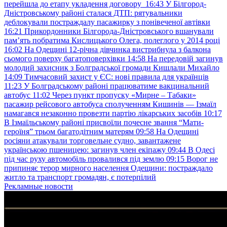
перейшла до етапу укладення договору
16:43
У Білгород-
Дністровському районі сталася ДТП: рятувальники
деблокували постраждалу пасажирку з понівеченої автівки
16:21
Прикордонники Білгорода-Дністровського вшанували
пам’ять побратима Кислицького Олега, полеглого у 2014 році
16:02
На Одещині 12-річна дівчинка вистрибнула з балкона
сьомого поверху багатоповерхівки
14:58
На передовій загинув
молодий захисник з Болградської громади Кишлали Михайло
14:09
Тимчасовий захист у ЄС: нові правила для українців
11:23
У Болградському районі працюватиме вакцинальний
автобус
11:02
Через пункт пропуску «Мирне – Табаки»
пасажир рейсового автобуса сполученням Кишинів — Ізмаїл
намагався незаконно провезти партію лікарських засобів
10:17
В Ізмаїльському районі присвоїли почесне звання “Мати-
героїня” трьом багатодітним матерям
09:58
На Одещині
росіяни атакували торговельне судно, завантажене
українською пшеницею: загинув член екіпажу
09:44
В Одесі
під час руху автомобіль провалився під землю
09:15
Ворог не
припиняє терор мирного населення Одещини: постраждало
житло та транспорт громадян, є потерпілий
Рекламные новости