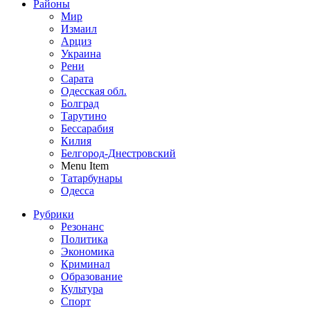
Районы
Мир
Измаил
Арциз
Украина
Рени
Сарата
Одесская обл.
Болград
Тарутино
Бессарабия
Килия
Белгород-Днестровский
Menu Item
Татарбунары
Одесса
Рубрики
Резонанс
Политика
Экономика
Криминал
Образование
Культура
Спорт