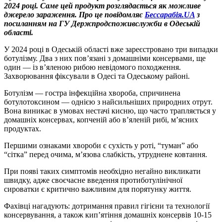
2024 році. Саме цей продукт розглядається як можливе
джерело зараження.
Про це повідомляє
Бессарабія.UA
з
посиланням на ГУ Держпродспоживслужби в Одеській
області.
У 2024 році в Одеській області вже зареєстровано три випадки
ботулізму. Два з них пов’язані з домашніми консервами, ще
один — із в’яленою рибою невідомого походження.
Захворювання фіксували в Одесі та Одеському районі.
Ботулізм — гостра інфекційна хвороба, спричинена
ботулотоксином — однією з найсильніших природних отрут.
Вона виникає в умовах нестачі кисню, що часто трапляється у
домашніх консервах, копченій або в’яленій рибі, м’ясних
продуктах.
Першими ознаками хвороби є сухість у роті, “туман” або
“сітка” перед очима, м’язова слабкість, утруднене ковтання.
При появі таких симптомів необхідно негайно викликати
швидку, адже своєчасне введення протиботулінічної
сироватки є критично важливим для порятунку життя.
Фахівці нагадують: дотримання правил гігієни та технології
консервування, а також кип’ятіння домашніх консервів 10-15