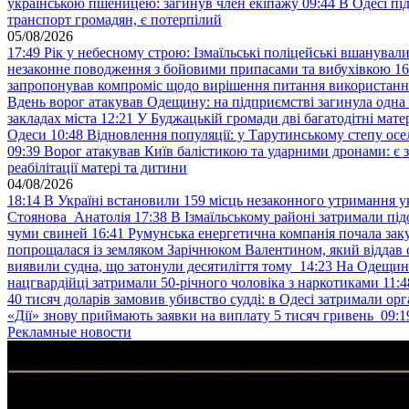
українською пшеницею: загинув член екіпажу
09:44
В Одесі пі
транспорт громадян, є потерпілий
05/08/2026
17:49
Рік у небесному строю: Ізмаїльські поліцейські вшанувал
незаконне поводження з бойовими припасами та вибухівкою
16
запропонував компроміс щодо вирішення питання використанн
Вдень ворог атакував Одещину: на підприємстві загинула одна
закладах міста
12:21
У Буджацькій громади дві багатодітні мат
Одеси
10:48
Відновлення популяції: у Тарутинському степу ос
09:39
Ворог атакував Київ балістикою та ударними дронами: є 
реабілітації матері та дитини
04/08/2026
18:14
В Україні встановили 159 місць незаконного утримання ук
Стоянова Анатолія
17:38
В Ізмаїльському районі затримали під
чуми свиней
16:41
Румунська енергетична компанія почала зак
попрощалася із земляком Зарічнюком Валентином, який віддав 
виявили судна, що затонули десятиліття тому
14:23
На Одещині
нацгвардійці затримали 50-річного чоловіка з наркотиками
11:4
40 тисяч доларів замовив убивство судді: в Одесі затримали орг
«Дії» знову приймають заявки на виплату 5 тисяч гривень
09:1
Рекламные новости