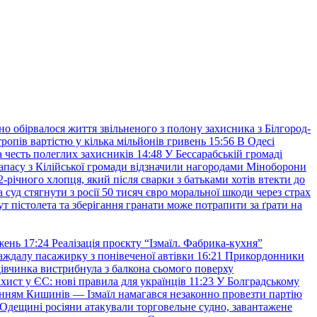
но обірвалося життя звільненого з полону захисника з Білгород-
ропів вартістю у кілька мільйонів гривень
15:56
В Одесі
 честь полеглих захисників
14:48
У Бессарабській громаді
апасу з Кілійської громади відзначили нагородами Міноборони
2-річного хлопця, який після сварки з батьками хотів втекти до
уд стягнути з росії 50 тисяч євро моральної шкоди через страх
т пістолета та зберігання гранати може потрапити за ґрати на
жень
17:24
Реалізація проєкту “Ізмаїл. Фабрика-кухня”
аждалу пасажирку з понівеченої автівки
16:21
Прикордонники
івчинка вистрибнула з балкона сьомого поверху
хист у ЄС: нові правила для українців
11:23
У Болградському
нням Кишинів — Ізмаїл намагався незаконно провезти партію
Одещині росіяни атакували торговельне судно, завантажене