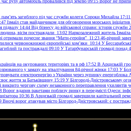
д час руху автомобіль провалився під землю
09:15
Ворог не припи
и пам’ять загиблого під час служби колеги Сороки Михайла
17:11
:47
Ізмаїл став майданчиком для обговорення морських ініціати
я підвалу
14:44
Від бізнесу до військової справи: історія служб
 людина, вісім постраждали
13:02
Наркозалежний житель Ізмаїл
ері отримали почесне звання “Мати-героїня”
11:23
46-річний заве
елилися червонокнижні європейські хом’яки
10:14
У Бессарабськ
загиблий та постраждалі
09:10
У Татарбунарській громаді понад 
раїнців на окупованих територіях та в рф
17:52
В Арцизькій гро
озрюваного у замаху на зґвалтування 84-річної жінки
17:03
У Бол
уповувати електроенергію з України через зупинку енергоблока
своє життя за Батьківщину
15:19
У Білгороді-Дністровському ого
 викрито чергову схему незаконного переправлення ухилянтів ч
8
Ворог вдарив ракетами поблизу ринку в передмісті Одеси: 
анізатора
10:36
В Арцизькій громаді завершили капітальний ремон
9
Вночі ворог атакував місто Білгород-Дністровський: є постраж