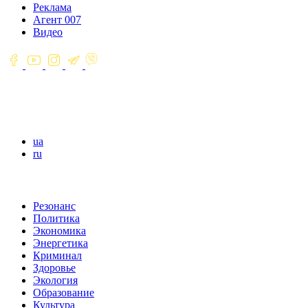
Реклама
Агент 007
Видео
ua
ru
Резонанс
Политика
Экономика
Энергетика
Криминал
Здоровье
Экология
Образование
Культура