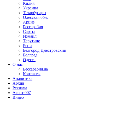
Килия
Украина
Татарбунары
Одесская обл.
Арциз
Бессарабия
Сарата
Измаил
Тарутино
Рени
Белгород-Днестровский
Болград
Одесса
О нас
Бессарабия.ua
Контакты
Аналитика
Архив
Реклама
Агент 007
Видео