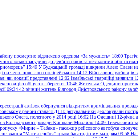
району посмертно відзначено орденом «За мужність»
18:00
Трагіч
чного юнака засудили до дев’яти років за незаконний обіг психот
орноморець”
15:49
У Буджацькій громаді відкрили Алею Слави на
 на честь полеглого поліцейського
14:12
Військовослужбовців з
: які локації представлені
12:02
Ізмаїльські гвардійці виявили 1
е експозицію обіцяють зберегти
10:46
Жителька Одещини просила с
сії
09:34
42-річний житель Білгород-Дністровського району за збу
ереєстрації автівок обернулися відкриттям кримінальних провад
ровському районі сталася ДТП: рятувальники деблокували постр
ького Олега, полеглого у 2014 році
16:02
На Одещині 12-річна д
к з Болградської громади Кишлали Михайло
14:09
Тимчасовий за
пропуску «Мирне – Табаки» пасажир рейсового автобуса сполуче
есне звання “Мати-героїня” трьом багатодітним матерям
09:58
На 