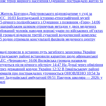
няє терор мирного населення Одещини: постраждало житло та
Житель Білгород-Дністровського відповідатиме у суді за
в ЄС
16:03
Болградський історико-етнографічний музей
и 25-річного поліцейського з Одещини з позивним «Горн»
14:06
а шахрайським шляхом отримував метадон у двох медичних
рбований чоловік наводив ворожі удари по військових обʼєктах
ій громаді відкрили третій сучасний водоочисний комплекс
45 родин отримали консультації фахівців медичного центру
маді провели в останню путь загиблого захисника України
градському районі встановили карантин щодо африканської
 АЕС «Чернаводе»
16:06
Вилківська громада назавжди
втуються після нічного обстрілу
14:47
На Дунаї через обміління
ерез державний кордон України
12:32
В Ізмаїльському районі
інформація про постраждалих уточнюється ОНОВЛЕНО
10:54
За
т Задунаївської амбулаторії
09:51
Пакунок школяра — 2026: у
далі