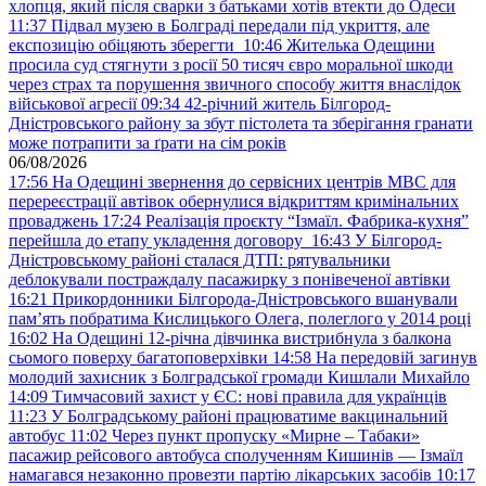
хлопця, який після сварки з батьками хотів втекти до Одеси
11:37
Підвал музею в Болграді передали під укриття, але
експозицію обіцяють зберегти
10:46
Жителька Одещини
просила суд стягнути з росії 50 тисяч євро моральної шкоди
через страх та порушення звичного способу життя внаслідок
військової агресії
09:34
42-річний житель Білгород-
Дністровського району за збут пістолета та зберігання гранати
може потрапити за ґрати на сім років
06/08/2026
17:56
На Одещині звернення до сервісних центрів МВС для
перереєстрації автівок обернулися відкриттям кримінальних
проваджень
17:24
Реалізація проєкту “Ізмаїл. Фабрика-кухня”
перейшла до етапу укладення договору
16:43
У Білгород-
Дністровському районі сталася ДТП: рятувальники
деблокували постраждалу пасажирку з понівеченої автівки
16:21
Прикордонники Білгорода-Дністровського вшанували
пам’ять побратима Кислицького Олега, полеглого у 2014 році
16:02
На Одещині 12-річна дівчинка вистрибнула з балкона
сьомого поверху багатоповерхівки
14:58
На передовій загинув
молодий захисник з Болградської громади Кишлали Михайло
14:09
Тимчасовий захист у ЄС: нові правила для українців
11:23
У Болградському районі працюватиме вакцинальний
автобус
11:02
Через пункт пропуску «Мирне – Табаки»
пасажир рейсового автобуса сполученням Кишинів — Ізмаїл
намагався незаконно провезти партію лікарських засобів
10:17