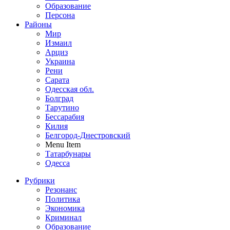
Образование
Персона
Районы
Мир
Измаил
Арциз
Украина
Рени
Сарата
Одесская обл.
Болград
Тарутино
Бессарабия
Килия
Белгород-Днестровский
Menu Item
Татарбунары
Одесса
Рубрики
Резонанс
Политика
Экономика
Криминал
Образование