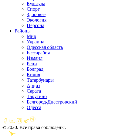
Культура
Спорт
Здоровье
Экология
Персона
Районы
Мир
Украина
Одесская область
Бессарабия
Измаил
Рени
Болград
Килия
Татарбунары
Арциз
Сарата
Тарутино
Белгород-Днестровский
Одесса
© 2020. Все права соблюдены.