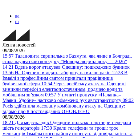
ua
ru
Лента новостей
09/08/2026
15:57
Талановита скрипалька з Бахмута, яка живе в Болграді,
стала лауреаткою конкурсу “Молода людина року — 2026”
14:21
Вдень ворог атакував Одещину: пошкоджено будинок
13:56
На Одещині вводять заборону на вилов раків
12:28
В
Ізмаїлі з професійним святом привітали працівників
будівельної сфери
10:54
Через російську атаку на Одещині
виникли перебої з електропостачанням, подачею води та
мобільним звʼязком
09:57
У пункті пропуску «Паланка–
Маяки–Удобне» частково обмежено рух автотранспорту
09:02
Росія здійснила масовану комбіновану атаку на Одещину:
відомо про 8 постраждалих ОНОВЛЕНО
08/08/2026
18:21
Для медзакладів Одещини польські партнери передали
шість генераторів
17:30
Крали телефони та гроші: троє
мешканців Ізмаїльського району понесуть відповідальність за