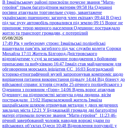
В Ізмаїльському районі присвоїли почесне звання “Мати-
героїня” трьом багатодітним матерям
09:58
На Одещині
росіяни атакували торговельне судно, завантажене
українською пшеницею: загинув член екіпажу
09:44
В Одесі
під час руху автомобіль провалився під землю
09:15
Ворог не
припиняє терор мирного населення Одещини: постраждало
житло та транспорт громадян, є потерпілий
05/08/2026
17:49
Рік у небесному строю: Ізмаїльські поліцейські
вшанували пам’ять загиблого під час служби колеги Сороки
Михайла
17:11
Житель Білгород-Дністровського
відповідатиме у суді за незаконне поводження з бойовими
припасами та вибухівкою
16:47
Ізмаїл став майданчиком для
обговорення морських ініціатив ЄС
16:03
Болградський
історико-етнографічний музей запропонував компроміс щодо
вирішення питання використання підвалу
14:44
Від бізнесу до
військової справи: історія служби 25-річного поліцейського з
Одещини з позивним «Горн»
14:06
Вдень ворог атакував
Одещину: на підприємстві загинула одна людина, вісім
постраждали
13:02
Наркозалежний житель Ізмаїла
шахрайським шляхом отримував метадон у двох медичних
закладах міста
12:21
У Буджацькій громади дві багатодітні
матері отримали почесне звання “Мати-героїня”
11:23
46-
річний завербований чоловік наводив ворожі удари по
військових обʼєктах Одеси
10:48
Відновлення популяції: у