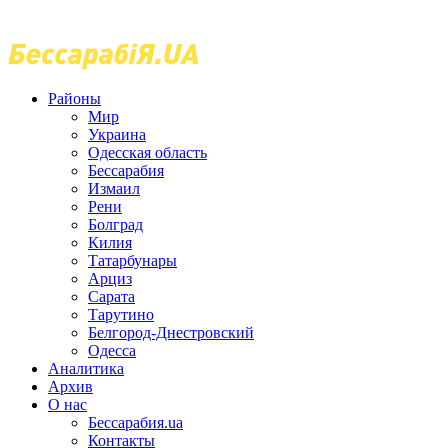
Районы
Мир
Украина
Одесская область
Бессарабия
Измаил
Рени
Болград
Килия
Татарбунары
Арциз
Сарата
Тарутино
Белгород-Днестровский
Одесса
Аналитика
Архив
О нас
Бессарабия.ua
Контакты