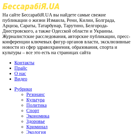
На сайте БессарабіЯ.UA вы найдете самые свежие
публикации о жизни Измаила, Рени, Килии, Болграда,
Арциза, Сараты, Татарбунар, Тарутино, Белгорода-
Днестровского, а также Одесской области и Украины.
Журналистские расследования, авторские публикации, пресс-
конференции ключевых фигур органов власти, эксклюзивные
новости из сфер здравохранения, образования, спорта и
культуры – все это есть на страницах сайта
Контакты
Прайс
О нас
Видео
Рубрики
Резонанс
Культура
Политика
Спорт
Экономика
Здоровье
Криминал
Экология