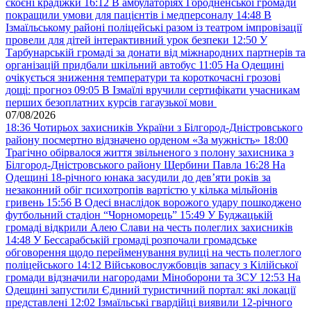
скоєні крадіжки
16:12
В амбулаторіях Городненської громади
покращили умови для пацієнтів і медперсоналу
14:48
В
Ізмаїльському районі поліцейські разом із театром імпровізації
провели для дітей інтерактивний урок безпеки
12:50
У
Тарбунарській громаді за донати від міжнародних партнерів та
організацій придбали шкільний автобус
11:05
На Одещині
очікується зниження температури та короткочасні грозові
дощі: прогноз
09:05
В Ізмаїлі вручили сертифікати учасникам
перших безоплатних курсів гагаузької мови
07/08/2026
18:36
Чотирьох захисників України з Білгород-Дністровського
району посмертно відзначено орденом «За мужність»
18:00
Трагічно обірвалося життя звільненого з полону захисника з
Білгород-Дністровського району Щербини Павла
16:28
На
Одещині 18-річного юнака засудили до дев’яти років за
незаконний обіг психотропів вартістю у кілька мільйонів
гривень
15:56
В Одесі внаслідок ворожого удару пошкоджено
футбольний стадіон “Чорноморець”
15:49
У Буджацькій
громаді відкрили Алею Слави на честь полеглих захисників
14:48
У Бессарабській громаді розпочали громадське
обговорення щодо перейменування вулиці на честь полеглого
поліцейського
14:12
Військовослужбовців запасу з Кілійської
громади відзначили нагородами Міноборони та ЗСУ
12:53
На
Одещині запустили Єдиний туристичний портал: які локації
представлені
12:02
Ізмаїльські гвардійці виявили 12-річного