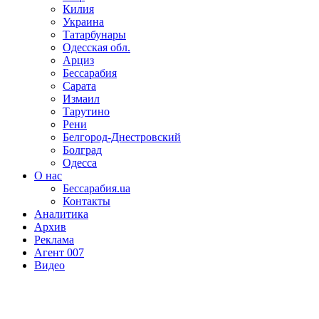
Килия
Украина
Татарбунары
Одесская обл.
Арциз
Бессарабия
Сарата
Измаил
Тарутино
Рени
Белгород-Днестровский
Болград
Одесса
О нас
Бессарабия.ua
Контакты
Аналитика
Архив
Реклама
Агент 007
Видео