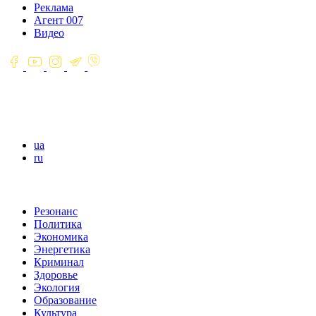
Реклама
Агент 007
Видео
ua
ru
Резонанс
Политика
Экономика
Энергетика
Криминал
Здоровье
Экология
Образование
Культура