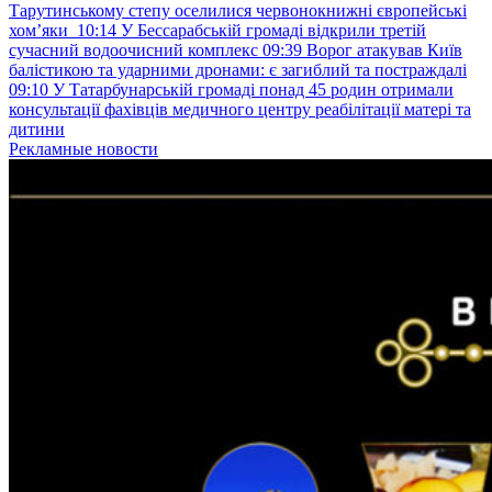
Тарутинському степу оселилися червонокнижні європейські
хом’яки
10:14
У Бессарабській громаді відкрили третій
сучасний водоочисний комплекс
09:39
Ворог атакував Київ
балістикою та ударними дронами: є загиблий та постраждалі
09:10
У Татарбунарській громаді понад 45 родин отримали
консультації фахівців медичного центру реабілітації матері та
дитини
Рекламные новости