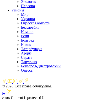
Экология
Персона
Районы
Мир
Украина
Одесская область
Бессарабия
Измаил
Рени
Болград
Килия
Татарбунары
Арциз
Сарата
Тарутино
Белгород-Днестровский
Одесса
© 2020. Все права соблюдены.
by
error:
Content is protected !!