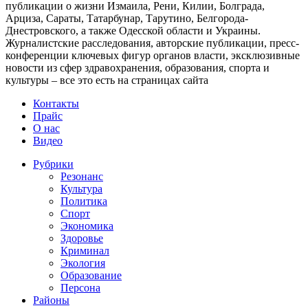
публикации о жизни Измаила, Рени, Килии, Болграда,
Арциза, Сараты, Татарбунар, Тарутино, Белгорода-
Днестровского, а также Одесской области и Украины.
Журналистские расследования, авторские публикации, пресс-
конференции ключевых фигур органов власти, эксклюзивные
новости из сфер здравохранения, образования, спорта и
культуры – все это есть на страницах сайта
Контакты
Прайс
О нас
Видео
Рубрики
Резонанс
Культура
Политика
Спорт
Экономика
Здоровье
Криминал
Экология
Образование
Персона
Районы