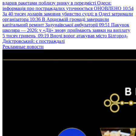
вдарив ракетами поблизу ринку в передмісті Одеси:
інформація про постраждалих уточнюється ОНОВЛЕНО
10:54
За 40 тисяч доларів замовив убивство судді: в Одесі затримали
організатора
10:36
В Арцизькій громаді завершили
капітальний ремонт Задунаївської амбулаторії
09:51
Пакунок
школяра — 2026: у «Дії» знову приймають заявки на виплату
5 тисяч гривень
09:19
Вночі ворог атакував місто Білгород-
Дністровський: є постраждалі
Рекламные новости