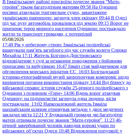
В Ізмаїльському районі присвоїли почесне звання “Мати-
героїня” трьом багатодітним матерям
09:58
На Одещині
росіяни атакували торговельне судно, завантажене
українською пшеницею: загинув член екіпажу
09:44
В Одесі
під час руху автомобіль провалився під землю
09:15
Ворог не
припиняє терор мирного населення Одещини: постраждало
житло та транспорт громадян, є потерпілий
05/08/2026
17:49
Рік у небесному строю: Ізмаїльські поліцейські
вшанували пам’ять загиблого під час служби колеги Сороки
Михайла
17:11
Житель Білгород-Дністровського
відповідатиме у суді за незаконне поводження з бойовими
припасами та вибухівкою
16:47
Ізмаїл став майданчиком для
обговорення морських ініціатив ЄС
16:03
Болградський
історико-етнографічний музей запропонував компроміс щодо
вирішення питання використання підвалу
14:44
Від бізнесу до
військової справи: історія служби 25-річного поліцейського з
Одещини з позивним «Горн»
14:06
Вдень ворог атакував
Одещину: на підприємстві загинула одна людина, вісім
постраждали
13:02
Наркозалежний житель Ізмаїла
шахрайським шляхом отримував метадон у двох медичних
закладах міста
12:21
У Буджацькій громади дві багатодітні
матері отримали почесне звання “Мати-героїня”
11:23
46-
річний завербований чоловік наводив ворожі удари по
військових обʼєктах Одеси
10:48
Відновлення популяції: у