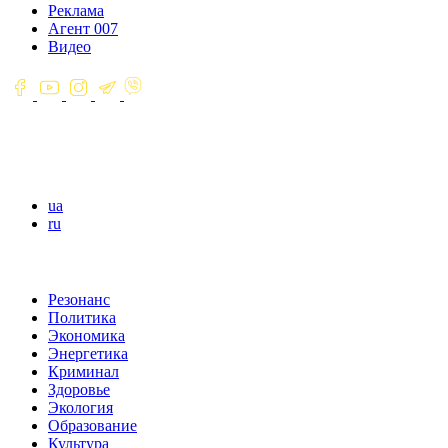
Реклама
Агент 007
Видео
ua
ru
Резонанс
Политика
Экономика
Энергетика
Криминал
Здоровье
Экология
Образование
Культура