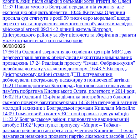
хлопця, який після сварки з батьками хотів втекти до Одеси
11:37
Підвал музею в Болграді передали під укриття, але
експозицію обіцяють зберегти
10:46
Жителька Одещини
просила суд стягнути з росії 50 тисяч євро моральної шкоди
через страх та порушення звичного способу життя внаслідок
військової агресії
09:34
42-річний житель Білгород-
Дністровського району за збут пістолета та зберігання гранати
може потрапити за ґрати на сім років
06/08/2026
17:56
На Одещині звернення до сервісних центрів МВС для
перереєстрації автівок обернулися відкриттям кримінальних
проваджень
17:24
Реалізація проєкту “Ізмаїл. Фабрика-кухня”
перейшла до етапу укладення договору
16:43
У Білгород-
Дністровському районі сталася ДТП: рятувальники
деблокували постраждалу пасажирку з понівеченої автівки
16:21
Прикордонники Білгорода-Дністровського вшанували
пам’ять побратима Кислицького Олега, полеглого у 2014 році
16:02
На Одещині 12-річна дівчинка вистрибнула з балкона
сьомого поверху багатоповерхівки
14:58
На передовій загинув
молодий захисник з Болградської громади Кишлали Михайло
14:09
Тимчасовий захист у ЄС: нові правила для українців
11:23
У Болградському районі працюватиме вакцинальний
автобус
11:02
Через пункт пропуску «Мирне – Табаки»
пасажир рейсового автобуса сполученням Кишинів — Ізмаїл
намагався незаконно провезти партію лікарських засобів
10:17