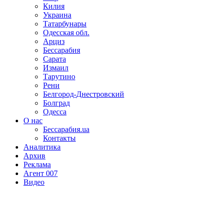
Килия
Украина
Татарбунары
Одесская обл.
Арциз
Бессарабия
Сарата
Измаил
Тарутино
Рени
Белгород-Днестровский
Болград
Одесса
О нас
Бессарабия.ua
Контакты
Аналитика
Архив
Реклама
Агент 007
Видео