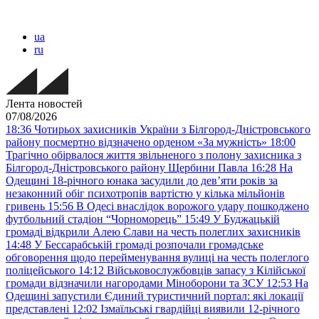
ua
ru
Лента новостей
07/08/2026
18:36
Чотирьох захисників України з Білгород-Дністровського
району посмертно відзначено орденом «За мужність»
18:00
Трагічно обірвалося життя звільненого з полону захисника з
Білгород-Дністровського району Щербини Павла
16:28
На
Одещині 18-річного юнака засудили до дев’яти років за
незаконний обіг психотропів вартістю у кілька мільйонів
гривень
15:56
В Одесі внаслідок ворожого удару пошкоджено
футбольний стадіон “Чорноморець”
15:49
У Буджацькій
громаді відкрили Алею Слави на честь полеглих захисників
14:48
У Бессарабській громаді розпочали громадське
обговорення щодо перейменування вулиці на честь полеглого
поліцейського
14:12
Військовослужбовців запасу з Кілійської
громади відзначили нагородами Міноборони та ЗСУ
12:53
На
Одещині запустили Єдиний туристичний портал: які локації
представлені
12:02
Ізмаїльські гвардійці виявили 12-річного