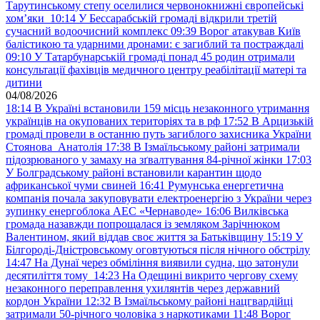
Тарутинському степу оселилися червонокнижні європейські
хом’яки
10:14
У Бессарабській громаді відкрили третій
сучасний водоочисний комплекс
09:39
Ворог атакував Київ
балістикою та ударними дронами: є загиблий та постраждалі
09:10
У Татарбунарській громаді понад 45 родин отримали
консультації фахівців медичного центру реабілітації матері та
дитини
04/08/2026
18:14
В Україні встановили 159 місць незаконного утримання
українців на окупованих територіях та в рф
17:52
В Арцизькій
громаді провели в останню путь загиблого захисника України
Стоянова Анатолія
17:38
В Ізмаїльському районі затримали
підозрюваного у замаху на зґвалтування 84-річної жінки
17:03
У Болградському районі встановили карантин щодо
африканської чуми свиней
16:41
Румунська енергетична
компанія почала закуповувати електроенергію з України через
зупинку енергоблока АЕС «Чернаводе»
16:06
Вилківська
громада назавжди попрощалася із земляком Зарічнюком
Валентином, який віддав своє життя за Батьківщину
15:19
У
Білгороді-Дністровському оговтуються після нічного обстрілу
14:47
На Дунаї через обміління виявили судна, що затонули
десятиліття тому
14:23
На Одещині викрито чергову схему
незаконного переправлення ухилянтів через державний
кордон України
12:32
В Ізмаїльському районі нацгвардійці
затримали 50-річного чоловіка з наркотиками
11:48
Ворог