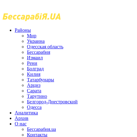
Районы
Мир
Украина
Одесская область
Бессарабия
Измаил
Рени
Болград
Килия
Татарбунары
Арциз
Сарата
Тарутино
Белгород-Днестровский
Одесса
Аналитика
Архив
О нас
Бессарабия.ua
Контакты