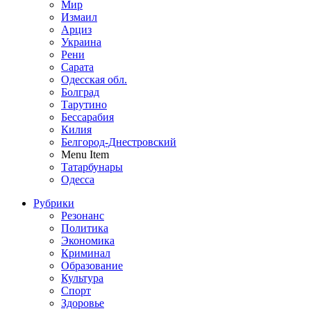
Мир
Измаил
Арциз
Украина
Рени
Сарата
Одесская обл.
Болград
Тарутино
Бессарабия
Килия
Белгород-Днестровский
Menu Item
Татарбунары
Одесса
Рубрики
Резонанс
Политика
Экономика
Криминал
Образование
Культура
Спорт
Здоровье