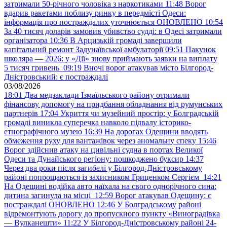
затримали 50-річного чоловіка з наркотиками
11:48
Ворог
вдарив ракетами поблизу ринку в передмісті Одеси:
інформація про постраждалих уточнюється ОНОВЛЕНО
10:54
За 40 тисяч доларів замовив убивство судді: в Одесі затримали
організатора
10:36
В Арцизькій громаді завершили
капітальний ремонт Задунаївської амбулаторії
09:51
Пакунок
школяра — 2026: у «Дії» знову приймають заявки на виплату
5 тисяч гривень
09:19
Вночі ворог атакував місто Білгород-
Дністровський: є постраждалі
03/08/2026
18:01
Два медзаклади Ізмаїльського району отримали
фінансову допомогу на придбання обладнання від румунських
партнерів
17:04
Укриття чи музейний простір: у Болградській
громаді виникла суперечка навколо підвалу історико-
етнографічного музею
16:39
На дорогах Одещини вводять
обмеження руху для вантажівок через аномальну спеку
15:46
Ворог здійснив атаку на цивільні судна в портах Великої
Одеси та Дунайського регіону: пошкоджено буксир
14:37
Через два роки після загибелі у Білгород-Дністровському
районі попрощаються із захисником Гриценком Сергієм
14:21
На Одещині водійка авто наїхала на свого однорічного сина:
дитина загинула на місці
12:59
Ворог атакував Одещину: є
постраждалі ОНОВЛЕНО
12:46
У Болградському районі
відремонтують дорогу до пропускного пункту «Виноградівка
— Вулканешти»
11:22
У Білгород-Дністровському районі 24-