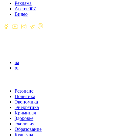
Реклама
Агент 007
Видео
ua
ru
Резонанс
Политика
Экономика
Энергетика
Криминал
Здоровье
Экология
Образование
Культура