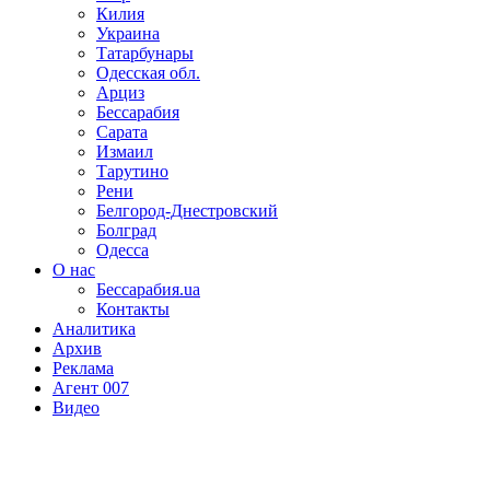
Килия
Украина
Татарбунары
Одесская обл.
Арциз
Бессарабия
Сарата
Измаил
Тарутино
Рени
Белгород-Днестровский
Болград
Одесса
О нас
Бессарабия.ua
Контакты
Аналитика
Архив
Реклама
Агент 007
Видео