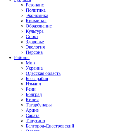
Резонанс
Политика
Экономика
Криминал
Образование
Культура
Спорт
Здоровье
Экология
Персона
Районы
Мир
Украина
Одесская область
Бессарабия
Измаил
Рени
Болград
Килия
Татарбунары
Арциз
Сарата
Тарутино
Белгород-Днестровский