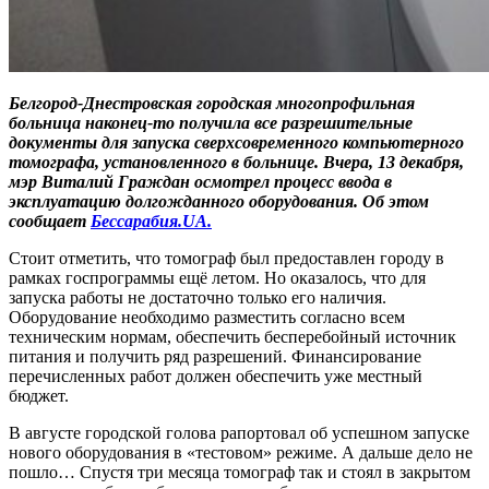
Белгород-Днестровская городская многопрофильная
больница наконец-то получила все разрешительные
документы для запуска сверхсовременного компьютерного
томографа, установленного в больнице. Вчера, 13 декабря,
мэр Виталий Граждан осмотрел процесс ввода в
эксплуатацию долгожданного оборудования. Об этом
сообщает
Бессарабия.UA.
Стоит отметить, что томограф был предоставлен городу в
рамках госпрограммы ещё летом. Но оказалось, что для
запуска работы не достаточно только его наличия.
Оборудование необходимо разместить согласно всем
техническим нормам, обеспечить бесперебойный источник
питания и получить ряд разрешений. Финансирование
перечисленных работ должен обеспечить уже местный
бюджет.
В августе городской голова рапортовал об успешном запуске
нового оборудования в «тестовом» режиме. А дальше дело не
пошло… Спустя три месяца томограф так и стоял в закрытом