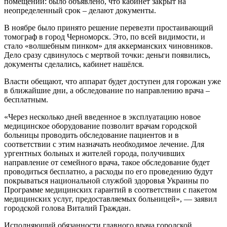
помещении: было объявлено, что кабинет закрыт на
неопределенный срок – делают документы.
В ноябре было принято решение перевезти простаивающий
томограф в город Черноморск. Это, по всей видимости, и
стало «волшебным пинком» для аккерманских чиновников.
Дело сразу сдвинулось с мертвой точки: деньги появились,
документы сделались, кабинет нашёлся.
Власти обещают, что аппарат будет доступен для горожан уже
в ближайшие дни, а обследование по направлению врача –
бесплатным.
«Через несколько дней введенное в эксплуатацию новое
медицинское оборудование позволит врачам городской
больницы проводить обследование пациентов и в
соответствии с этим назначать необходимое лечение. Для
ургентных больных и жителей города, получивших
направление от семейного врача, такое обследование будет
проводиться бесплатно, а расходы по его проведению будут
покрываться национальной службой здоровья Украины по
Программе медицинских гарантий в соответствии с пакетом
медицинских услуг, предоставляемых больницей», — заявил
городской голова Виталий Граждан.
Исполняющий обязанности главного врача городской