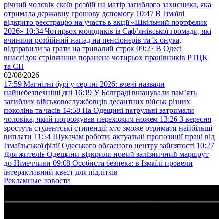
річний чоловік скоїв розбій на матір загиблого захисника, яка
отримала державну грошову допомогу
10:47
В Ізмаїлі
відкрито реєстрацію на участь в акції «Шкільний портфелик
2026»
10:34
Чотирьох молодиків із Саф’янівської громади, які
вчинили розбійний напад на пенсіонерів та їх онука,
відправили за ґрати на тривалий строк
09:23
В Одесі
внаслідок стрілянини поранено чотирьох працівників РТЦК
та СП
02/08/2026
17:59
Магнітні бурі у серпні 2026: вчені назвали
найнебезпечніші дні
16:19
У Болграді вшанували пам’ять
загиблих військовослужбовців десантних військ різних
поколінь та часів
14:58
На Одещині патрульні затримали
чоловіка, який погрожував перехожим ножем
13:26
З вересня
зростуть студентські стипендії: хто зможе отримати найбільші
виплати
11:54
Шукачам роботи: актуальні пропозиції праці від
Ізмаїльської філії Одеського обласного центру зайнятості
10:27
Для жителів Одещини відкрили новий залізничний маршрут
до Німеччини
09:08
Особиста безпека: в Ізмаїлі провели
інтерактивний квест для підлітків
Рекламные новости