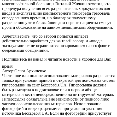
многопрофильной больницы Виталий Жнякин отметил, что
процедура получения всех разрешительных документов для
ввода в эксплуатацию компьютерного томографа требовала
определенного времени, но благодаря полученному
разрешению уже в ближайшие дни первые пациенты смогут
пройти обследование на данном медицинском оборудовании.
Хочется верить, что со второй попытки аппарат
действительно заработает для жителей города и «ввод в
эксплуатацию» не ограничится позированием на его фоне и
очередными обещаниями.
Подпишитесь на канал и читайте новости в удобное для Вас
время
Автор:Ольга Архипенко
Частичное или полное использование материалов разрешается
только при условии прямой и открытой для поисковых систем
гиперссылки на сайт Бессарабія.UA. Гиперссылка должна
быть размещена в подзаголовке или в первом абзаце
материала и вести непосредственно на цитируемый материал.
Гиперссылка обязательна вне зависимости от полного либо
частичного использования материалов. Использование
фотографий и видео разрешается при условии указания
источника Бессарабія.UA. Если на фотографии присутствует