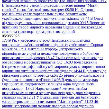
намагався незаконно провезти партію лікарських засобів
10:17
В Ізмаїльському районі присвоїли почесне звання “Мати-
героїня” трьом багатодітним матерям
09:58
На Одещині
росіяни атакували торговельне судно, завантажене
українською пшеницею: загинув член екіпажу
09:44
В Одесі
під час руху автомобіль провалився під землю
09:15
Ворог не
припиняє терор мирного населення Одещини: постраждало
житло та транспорт громадян, є потерпілий
05/08/2026
17:49
Рік у небесному строю: Ізмаїльські поліцейські
вшанували пам’ять загиблого під час служби колеги Сороки
Михайла
17:11
Житель Білгород-Дністровського
відповідатиме у суді за незаконне поводження з бойовими
припасами та вибухівкою
16:47
Ізмаїл став майданчиком для
обговорення морських ініціатив ЄС
16:03
Болградський
історико-етнографічний музей запропонував компроміс щодо
вирішення питання використання підвалу
14:44
Від бізнесу до
військової справи: історія служби 25-річного поліцейського з
Одещини з позивним «Горн»
14:06
Вдень ворог атакував
Одещину: на підприємстві загинула одна людина, вісім
постраждали
13:02
Наркозалежний житель Ізмаїла
шахрайським шляхом отримував метадон у двох медичних
закладах міста
12:21
У Буджацькій громади дві багатодітні
матері отримали почесне звання “Мати-героїня”
11:23
46-
річний завербований чоловік наводив ворожі удари по