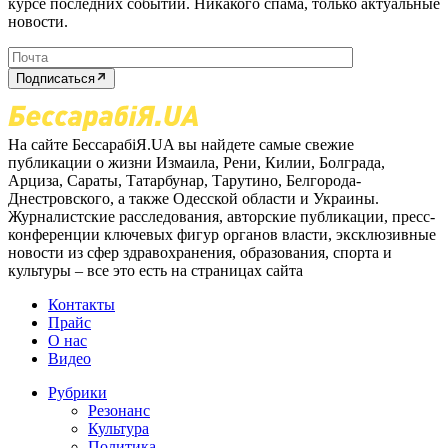
курсе последних событий. Никакого спама, только актуальные
новости.
Подписаться
На сайте БессарабіЯ.UA вы найдете самые свежие
публикации о жизни Измаила, Рени, Килии, Болграда,
Арциза, Сараты, Татарбунар, Тарутино, Белгорода-
Днестровского, а также Одесской области и Украины.
Журналистские расследования, авторские публикации, пресс-
конференции ключевых фигур органов власти, эксклюзивные
новости из сфер здравохранения, образования, спорта и
культуры – все это есть на страницах сайта
Контакты
Прайс
О нас
Видео
Рубрики
Резонанс
Культура
Политика