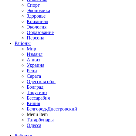
Спорт
Экономика
Здоровье
Криминал
Экология
Образование
Персона
Районы
Мир
Измаил
Арциз
Украина
Рени
Сарата
Одесская обл.
Болград
Тарутино
Бессарабия
Килия
Белгород-Днестровский
Menu Item
Татарбунары
Одесса
Рубрики