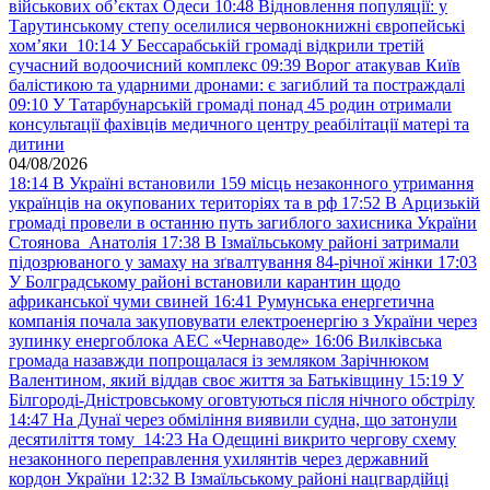
військових обʼєктах Одеси
10:48
Відновлення популяції: у
Тарутинському степу оселилися червонокнижні європейські
хом’яки
10:14
У Бессарабській громаді відкрили третій
сучасний водоочисний комплекс
09:39
Ворог атакував Київ
балістикою та ударними дронами: є загиблий та постраждалі
09:10
У Татарбунарській громаді понад 45 родин отримали
консультації фахівців медичного центру реабілітації матері та
дитини
04/08/2026
18:14
В Україні встановили 159 місць незаконного утримання
українців на окупованих територіях та в рф
17:52
В Арцизькій
громаді провели в останню путь загиблого захисника України
Стоянова Анатолія
17:38
В Ізмаїльському районі затримали
підозрюваного у замаху на зґвалтування 84-річної жінки
17:03
У Болградському районі встановили карантин щодо
африканської чуми свиней
16:41
Румунська енергетична
компанія почала закуповувати електроенергію з України через
зупинку енергоблока АЕС «Чернаводе»
16:06
Вилківська
громада назавжди попрощалася із земляком Зарічнюком
Валентином, який віддав своє життя за Батьківщину
15:19
У
Білгороді-Дністровському оговтуються після нічного обстрілу
14:47
На Дунаї через обміління виявили судна, що затонули
десятиліття тому
14:23
На Одещині викрито чергову схему
незаконного переправлення ухилянтів через державний
кордон України
12:32
В Ізмаїльському районі нацгвардійці