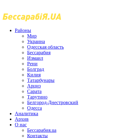
Районы
Мир
Украина
Одесская область
Бессарабия
Измаил
Рени
Болград
Килия
Татарбунары
Арциз
Сарата
Тарутино
Белгород-Днестровский
Одесса
Аналитика
Архив
О нас
Бессарабия.ua
Контакты