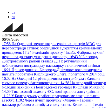
ua
ru
Лента новостей
06/08/2026
17:56
На Одещині звернення до сервісних центрів МВС для
перереєстрації автівок обернулися відкриттям кримінальних
проваджень
17:24
Реалізація проєкту “Ізмаїл. Фабрика-кухня”
перейшла до етапу укладення договору
16:43
У Білгород-
Дністровському районі сталася ДТП: рятувальники
деблокували постраждалу пасажирку з понівеченої автівки
16:21
Прикордонники Білгорода-Дністровського вшанували
пам’ять побратима Кислицького Олега, полеглого у 2014 році
16:02
На Одещині 12-річна дівчинка вистрибнула з балкона
сьомого поверху багатоповерхівки
14:58
На передовій загинув
молодий захисник з Болградської громади Кишлали Михайло
14:09
Тимчасовий захист у ЄС: нові правила для українців
11:23
У Болградському районі працюватиме вакцинальний
автобус
11:02
Через пункт пропуску «Мирне – Табаки»
пасажир рейсового автобуса сполученням Кишинів — Ізмаїл