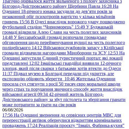
Трагічно обірвалося життя звільненого з полону захисника з
Білгород-Дністровського району Щербини Павла
16:28
На
Одещині 18-річного юнака засудили до дев’яти років за
незаконний обіг психотропів вартістю у кілька мільйонів
гривень
15:56
В Одесі внаслідок ворожого удару пошкоджено
футбольний стадіон “Чорноморець”
15:49
У Буджацькій
громаді відкрили Алею Слави на честь полеглих захисників
14:48
У Бессарабській громаді розпочали громадське
обговорення щодо перейменування вулиці на честь полеглого
поліцейського
14:12
Військовослужбовців запасу з Кілійської
громади відзначили нагородами Міноборони та ЗСУ
12:53
На
Одещині запустили Єдиний туристичний портал: які локації
представлені
12:02
Ізмаїльські гвардійці виявили 12-річного
хлопця, який після сварки з батьками хотів втекти до Одеси
11:37
Підвал музею в Болграді передали під укриття, але
експозицію обіцяють зберегти
10:46
Жителька Одещини
просила суд стягнути з росії 50 тисяч євро моральної шкоди
через страх та порушення звичного способу життя внаслідок
військової агресії
09:34
42-річний житель Білгород-
Дністровського району за збут пістолета та зберігання гранати
може потрапити за ґрати на сім років
06/08/2026
17:56
На Одещині звернення до сервісних центрів МВС для
перереєстрації автівок обернулися відкриттям кримінальних
проваджень
17:24
Реалізація проєкту “Ізмаїл. Фабрика-кухня”