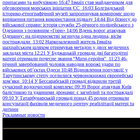
припасами та вибухівкою
16:47
Ізмаїл став майданчиком для
обговорення морських ініціатив ЄС
16:03
Болградський
історико-етнографічний музей запропонував компроміс щодо
вирішення питання використання підвалу
14:44
Від бізнесу до
військової справи: історія служби 25-річного поліцейського з
Одещини з позивним «Горн»
14:06
Вдень ворог атакував
Одещину: на підприємстві загинула одна людина, вісім
постраждали
13:02
Наркозалежний житель Ізмаїла
шахрайським шляхом отримував метадон у двох медичних
закладах міста
12:21
У Буджацькій громади дві багатодітні
матері отримали почесне звання “Мати-героїня”
11:23
46-
річний завербований чоловік наводив ворожі удари по
військових обʼєктах Одеси
10:48
Відновлення популяції: у
Тарутинському степу оселилися червонокнижні європейські
хом’яки
10:14
У Бессарабській громаді відкрили третій
сучасний водоочисний комплекс
09:39
Ворог атакував Київ
балістикою та ударними дронами: є загиблий та постраждалі
09:10
У Татарбунарській громаді понад 45 родин отримали
консультації фахівців медичного центру реабілітації матері та
дитини
Рекламные новости