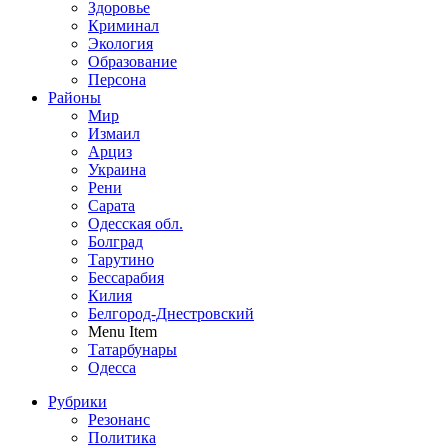
Здоровье
Криминал
Экология
Образование
Персона
Районы
Мир
Измаил
Арциз
Украина
Рени
Сарата
Одесская обл.
Болград
Тарутино
Бессарабия
Килия
Белгород-Днестровский
Menu Item
Татарбунары
Одесса
Рубрики
Резонанс
Политика