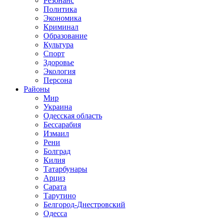
Резонанс
Политика
Экономика
Криминал
Образование
Культура
Спорт
Здоровье
Экология
Персона
Районы
Мир
Украина
Одесская область
Бессарабия
Измаил
Рени
Болград
Килия
Татарбунары
Арциз
Сарата
Тарутино
Белгород-Днестровский
Одесса