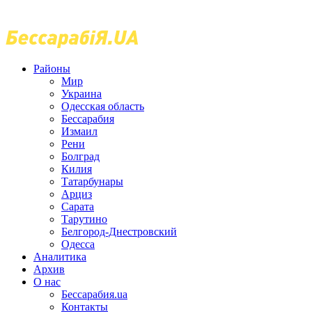
Районы
Мир
Украина
Одесская область
Бессарабия
Измаил
Рени
Болград
Килия
Татарбунары
Арциз
Сарата
Тарутино
Белгород-Днестровский
Одесса
Аналитика
Архив
О нас
Бессарабия.ua
Контакты