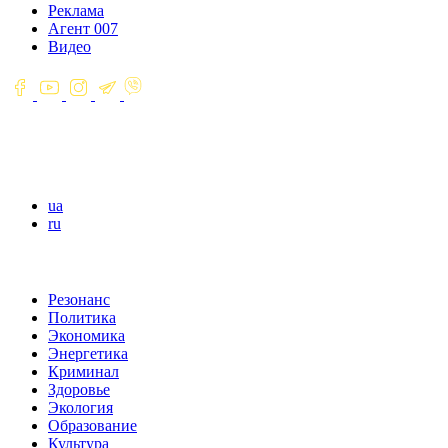
Реклама
Агент 007
Видео
ua
ru
Резонанс
Политика
Экономика
Энергетика
Криминал
Здоровье
Экология
Образование
Культура