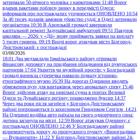
затримали 50-річного чоловіка з наркотиками
11:48
Ворог
вдарив ракетами поблизу ринку в передмісті Одеси:
інформація про постраждалих уточнюється ОНОВЛЕНО
10:54
За 40 тисяч доларів замовив убивство судді: в Одесі затримали
організатора
10:36
В Арцизькій громаді завершили
капітальний ремонт Задунаївської амбулаторії
09:51
Пакунок
школяра — 2026: у «Дії» знову приймають заявки на виплату
5 тисяч гривень
09:19
Вночі ворог атакував місто Білгород-
Дністровський: є постраждалі
03/08/2026
18:01
Два медзаклади Ізмаїльського району отримали
фінансову допомогу на придбання обладнання від румунських
партнерів
17:04
Укриття чи музейний простір: у Болградській
громаді виникла суперечка навколо підвалу історико-
етнографічного музею
16:39
На дорогах Одещини вводять
обмеження руху для вантажівок через аномальну спеку
15:46
Ворог здійснив атаку на цивільні судна в портах Великої
Одеси та Дунайського регіону: пошкоджено буксир
14:37
Через два роки після загибелі у Білгород-Дністровському
районі попрощаються із захисником Гриценком Сергієм
14:21
На Одещині водійка авто наїхала на свого однорічного сина:
дитина загинула на місці
12:59
Ворог атакував Одещину: є
постраждалі ОНОВЛЕНО
12:46
У Болградському районі
відремонтують дорогу до пропускного пункту «Виноградівка
— Вулканешти»
11:22
У Білгород-Дністровському районі 24-