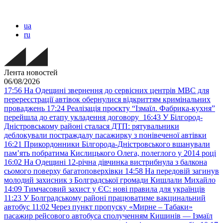
ua
ru
Лента новостей
06/08/2026
17:56
На Одещині звернення до сервісних центрів МВС для
перереєстрації автівок обернулися відкриттям кримінальних
проваджень
17:24
Реалізація проєкту “Ізмаїл. Фабрика-кухня”
перейшла до етапу укладення договору
16:43
У Білгород-
Дністровському районі сталася ДТП: рятувальники
деблокували постраждалу пасажирку з понівеченої автівки
16:21
Прикордонники Білгорода-Дністровського вшанували
пам’ять побратима Кислицького Олега, полеглого у 2014 році
16:02
На Одещині 12-річна дівчинка вистрибнула з балкона
сьомого поверху багатоповерхівки
14:58
На передовій загинув
молодий захисник з Болградської громади Кишлали Михайло
14:09
Тимчасовий захист у ЄС: нові правила для українців
11:23
У Болградському районі працюватиме вакцинальний
автобус
11:02
Через пункт пропуску «Мирне – Табаки»
пасажир рейсового автобуса сполученням Кишинів — Ізмаїл