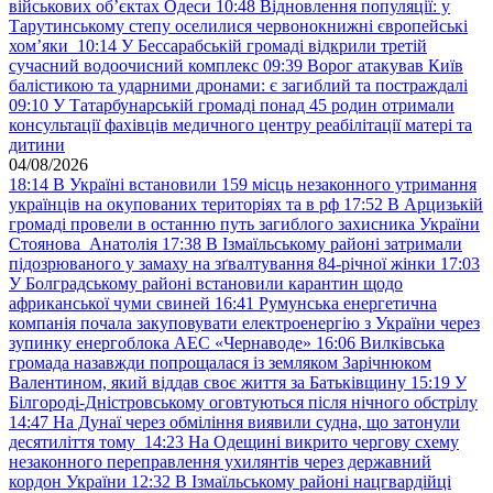
військових обʼєктах Одеси
10:48
Відновлення популяції: у
Тарутинському степу оселилися червонокнижні європейські
хом’яки
10:14
У Бессарабській громаді відкрили третій
сучасний водоочисний комплекс
09:39
Ворог атакував Київ
балістикою та ударними дронами: є загиблий та постраждалі
09:10
У Татарбунарській громаді понад 45 родин отримали
консультації фахівців медичного центру реабілітації матері та
дитини
04/08/2026
18:14
В Україні встановили 159 місць незаконного утримання
українців на окупованих територіях та в рф
17:52
В Арцизькій
громаді провели в останню путь загиблого захисника України
Стоянова Анатолія
17:38
В Ізмаїльському районі затримали
підозрюваного у замаху на зґвалтування 84-річної жінки
17:03
У Болградському районі встановили карантин щодо
африканської чуми свиней
16:41
Румунська енергетична
компанія почала закуповувати електроенергію з України через
зупинку енергоблока АЕС «Чернаводе»
16:06
Вилківська
громада назавжди попрощалася із земляком Зарічнюком
Валентином, який віддав своє життя за Батьківщину
15:19
У
Білгороді-Дністровському оговтуються після нічного обстрілу
14:47
На Дунаї через обміління виявили судна, що затонули
десятиліття тому
14:23
На Одещині викрито чергову схему
незаконного переправлення ухилянтів через державний
кордон України
12:32
В Ізмаїльському районі нацгвардійці