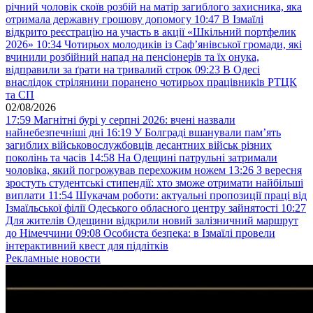
річний чоловік скоїв розбій на матір загиблого захисника, яка
отримала державну грошову допомогу
10:47
В Ізмаїлі
відкрито реєстрацію на участь в акції «Шкільний портфелик
2026»
10:34
Чотирьох молодиків із Саф’янівської громади, які
вчинили розбійний напад на пенсіонерів та їх онука,
відправили за ґрати на тривалий строк
09:23
В Одесі
внаслідок стрілянини поранено чотирьох працівників РТЦК
та СП
02/08/2026
17:59
Магнітні бурі у серпні 2026: вчені назвали
найнебезпечніші дні
16:19
У Болграді вшанували пам’ять
загиблих військовослужбовців десантних військ різних
поколінь та часів
14:58
На Одещині патрульні затримали
чоловіка, який погрожував перехожим ножем
13:26
З вересня
зростуть студентські стипендії: хто зможе отримати найбільші
виплати
11:54
Шукачам роботи: актуальні пропозиції праці від
Ізмаїльської філії Одеського обласного центру зайнятості
10:27
Для жителів Одещини відкрили новий залізничний маршрут
до Німеччини
09:08
Особиста безпека: в Ізмаїлі провели
інтерактивний квест для підлітків
Рекламные новости