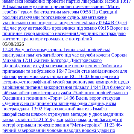
намагався незаконно провезти партію лікарських засобів
10:17
В Ізмаїльському районі присвоїли почесне звання “Мати-
героїня” трьом багатодітним матерям
09:58
На Одещині
росіяни атакували торговельне судно, завантажене
українською пшеницею: загинув член екіпажу
09:44
В Одесі
під час руху автомобіль провалився під землю
09:15
Ворог не
припиняє терор мирного населення Одещини: постраждало
житло та транспорт громадян, є потерпілий
05/08/2026
17:49
Рік у небесному строю: Ізмаїльські поліцейські
вшанували пам’ять загиблого під час служби колеги Сороки
Михайла
17:11
Житель Білгород-Дністровського
відповідатиме у суді за незаконне поводження з бойовими
припасами та вибухівкою
16:47
Ізмаїл став майданчиком для
обговорення морських ініціатив ЄС
16:03
Болградський
історико-етнографічний музей запропонував компроміс щодо
вирішення питання використання підвалу
14:44
Від бізнесу до
військової справи: історія служби 25-річного поліцейського з
Одещини з позивним «Горн»
14:06
Вдень ворог атакував
Одещину: на підприємстві загинула одна людина, вісім
постраждали
13:02
Наркозалежний житель Ізмаїла
шахрайським шляхом отримував метадон у двох медичних
закладах міста
12:21
У Буджацькій громади дві багатодітні
матері отримали почесне звання “Мати-героїня”
11:23
46-
річний завербований чоловік наводив ворожі удари по