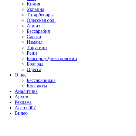
Килия
Украина
Татарбунары
Одесская обл.
Арциз
Бессарабия
Сарата
Измаил
Тарутино
Рени
Белгород-Днестровский
Болград
Одесса
О нас
Бессарабия.ua
Контакты
Аналитика
Архив
Реклама
Агент 007
Видео