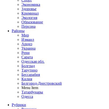
Спорт
Экономика
Здоровье
Криминал
Экология
Образование
Персона
Районы
Мир
Измаил
Арциз
Украина
Рени
Сарата
Одесская обл.
Болград
Тарутино
Бессарабия
Килия
Белгород-Днестровский
Menu Item
Татарбунары
Одесса
Рубрики