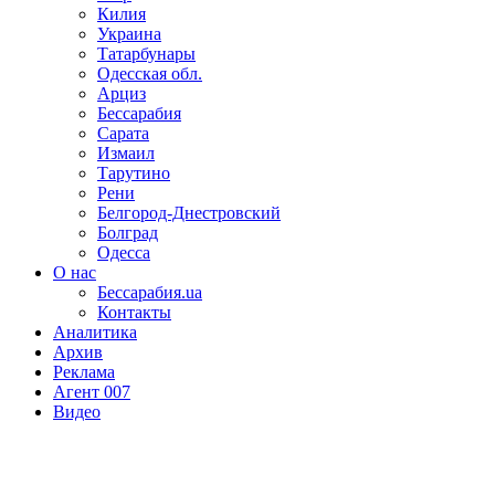
Килия
Украина
Татарбунары
Одесская обл.
Арциз
Бессарабия
Сарата
Измаил
Тарутино
Рени
Белгород-Днестровский
Болград
Одесса
О нас
Бессарабия.ua
Контакты
Аналитика
Архив
Реклама
Агент 007
Видео