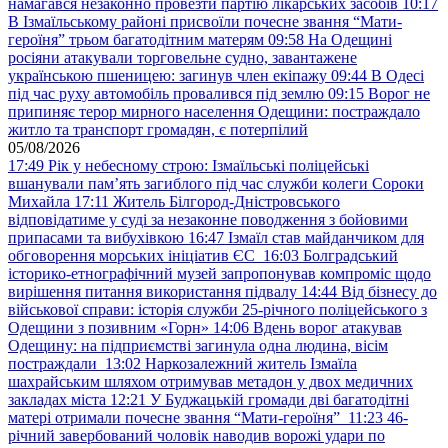
намагався незаконно провезти партію лікарських засобів
10:17
В Ізмаїльському районі присвоїли почесне звання “Мати-
героїня” трьом багатодітним матерям
09:58
На Одещині
росіяни атакували торговельне судно, завантажене
українською пшеницею: загинув член екіпажу
09:44
В Одесі
під час руху автомобіль провалився під землю
09:15
Ворог не
припиняє терор мирного населення Одещини: постраждало
житло та транспорт громадян, є потерпілий
05/08/2026
17:49
Рік у небесному строю: Ізмаїльські поліцейські
вшанували пам’ять загиблого під час служби колеги Сороки
Михайла
17:11
Житель Білгород-Дністровського
відповідатиме у суді за незаконне поводження з бойовими
припасами та вибухівкою
16:47
Ізмаїл став майданчиком для
обговорення морських ініціатив ЄС
16:03
Болградський
історико-етнографічний музей запропонував компроміс щодо
вирішення питання використання підвалу
14:44
Від бізнесу до
військової справи: історія служби 25-річного поліцейського з
Одещини з позивним «Горн»
14:06
Вдень ворог атакував
Одещину: на підприємстві загинула одна людина, вісім
постраждали
13:02
Наркозалежний житель Ізмаїла
шахрайським шляхом отримував метадон у двох медичних
закладах міста
12:21
У Буджацькій громади дві багатодітні
матері отримали почесне звання “Мати-героїня”
11:23
46-
річний завербований чоловік наводив ворожі удари по