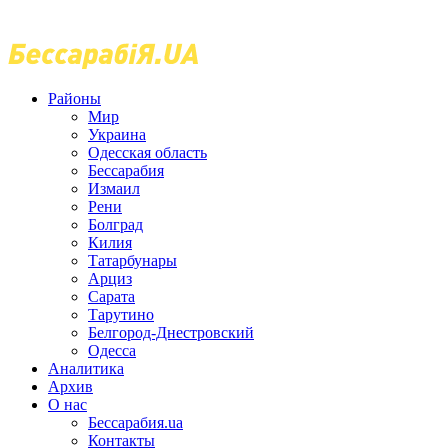
Районы
Мир
Украина
Одесская область
Бессарабия
Измаил
Рени
Болград
Килия
Татарбунары
Арциз
Сарата
Тарутино
Белгород-Днестровский
Одесса
Аналитика
Архив
О нас
Бессарабия.ua
Контакты