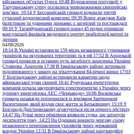
військових обʼєктах Одеси
10:48
Відновлення популяції: у
Тарутинському степу оселилися червонокнижні європейські
хом’яки
10:14
У Бессарабській громаді відкрили третій
сучасний водоочисний комплекс
09:39
Ворог атакував Київ
балістикою та ударними дронами: є загиблий та постраждалі
09:10
У Татарбунарській громаді понад 45 родин отримали
консультації фахівців медичного центру реабілітації матері та
дитини
04/08/2026
18:14
В Україні встановили 159 місць незаконного утримання
українців на окупованих територіях та в рф
17:52
В Арцизькій
громаді провели в останню путь загиблого захисника України
Стоянова Анатолія
17:38
В Ізмаїльському районі затримали
підозрюваного у замаху на зґвалтування 84-річної жінки
17:03
У Болградському районі встановили карантин щодо
африканської чуми свиней
16:41
Румунська енергетична
компанія почала закуповувати електроенергію з України через
зупинку енергоблока АЕС «Чернаводе»
16:06
Вилківська
громада назавжди попрощалася із земляком Зарічнюком
Валентином, який віддав своє життя за Батьківщину
15:19
У
Білгороді-Дністровському оговтуються після нічного обстрілу
14:47
На Дунаї через обміління виявили судна, що затонули
десятиліття тому
14:23
На Одещині викрито чергову схему
незаконного переправлення ухилянтів через державний
кордон України
12:32
В Ізмаїльському районі нацгвардійці