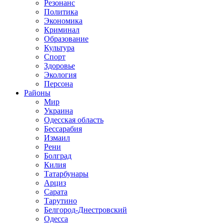
Резонанс
Политика
Экономика
Криминал
Образование
Культура
Спорт
Здоровье
Экология
Персона
Районы
Мир
Украина
Одесская область
Бессарабия
Измаил
Рени
Болград
Килия
Татарбунары
Арциз
Сарата
Тарутино
Белгород-Днестровский
Одесса