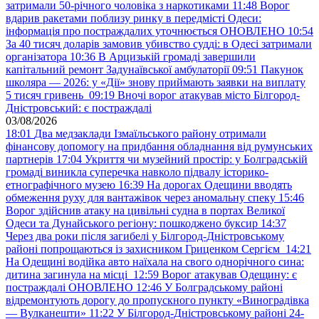
затримали 50-річного чоловіка з наркотиками
11:48
Ворог
вдарив ракетами поблизу ринку в передмісті Одеси:
інформація про постраждалих уточнюється ОНОВЛЕНО
10:54
За 40 тисяч доларів замовив убивство судді: в Одесі затримали
організатора
10:36
В Арцизькій громаді завершили
капітальний ремонт Задунаївської амбулаторії
09:51
Пакунок
школяра — 2026: у «Дії» знову приймають заявки на виплату
5 тисяч гривень
09:19
Вночі ворог атакував місто Білгород-
Дністровський: є постраждалі
03/08/2026
18:01
Два медзаклади Ізмаїльського району отримали
фінансову допомогу на придбання обладнання від румунських
партнерів
17:04
Укриття чи музейний простір: у Болградській
громаді виникла суперечка навколо підвалу історико-
етнографічного музею
16:39
На дорогах Одещини вводять
обмеження руху для вантажівок через аномальну спеку
15:46
Ворог здійснив атаку на цивільні судна в портах Великої
Одеси та Дунайського регіону: пошкоджено буксир
14:37
Через два роки після загибелі у Білгород-Дністровському
районі попрощаються із захисником Гриценком Сергієм
14:21
На Одещині водійка авто наїхала на свого однорічного сина:
дитина загинула на місці
12:59
Ворог атакував Одещину: є
постраждалі ОНОВЛЕНО
12:46
У Болградському районі
відремонтують дорогу до пропускного пункту «Виноградівка
— Вулканешти»
11:22
У Білгород-Дністровському районі 24-