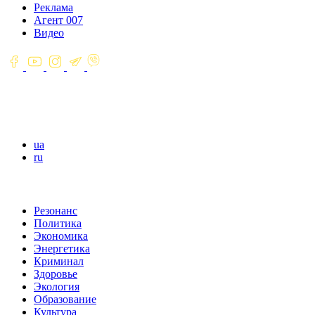
Реклама
Агент 007
Видео
ua
ru
Резонанс
Политика
Экономика
Энергетика
Криминал
Здоровье
Экология
Образование
Культура