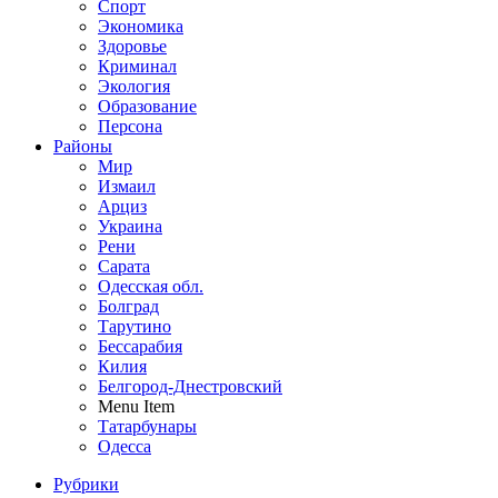
Спорт
Экономика
Здоровье
Криминал
Экология
Образование
Персона
Районы
Мир
Измаил
Арциз
Украина
Рени
Сарата
Одесская обл.
Болград
Тарутино
Бессарабия
Килия
Белгород-Днестровский
Menu Item
Татарбунары
Одесса
Рубрики