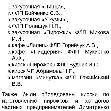
закусочная «Пицца»,
ФЛП Бойченко С.В.,
закусочная «У кумы» ,
ФЛП Полищук Н.П.,
закусочная «Пирожки» ФЛП Михова
И.И.,
кафе «Лилия» ФЛП Горийчук А.В.,
кафе «Пиццерия» ФЛП Мукиенко
А.Ф.,
киоск «Пирожок» ФЛП Будник И.С.
киоск ЧП Абрамова Н.П.,
магазин «Минутка» ФЛП Гажийський
В.В.
Также были обследованы киоски по
изготовлению пирожков и хот-догов
частных предпринимателей Димитренко