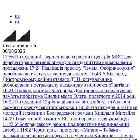
ua
ru
Лента новостей
06/08/2026
17:56
На Одещині звернення до сервісних центрів МВС для
перереєстрації автівок обернулися відкриттям кримінальних
проваджень
17:24
Реалізація проєкту “Ізмаїл. Фабрика-кухня”
перейшла до етапу укладення договору
16:43
У Білгород-
Дністровському районі сталася ДТП: рятувальники
деблокували постраждалу пасажирку з понівеченої автівки
16:21
Прикордонники Білгорода-Дністровського вшанували
пам’ять побратима Кислицького Олега, полеглого у 2014 році
16:02
На Одещині 12-річна дівчинка вистрибнула з балкона
сьомого поверху багатоповерхівки
14:58
На передовій загинув
молодий захисник з Болградської громади Кишлали Михайло
14:09
Тимчасовий захист у ЄС: нові правила для українців
11:23
У Болградському районі працюватиме вакцинальний
автобус
11:02
Через пункт пропуску «Мирне – Табаки»
пасажир рейсового автобуса сполученням Кишинів — Ізмаїл