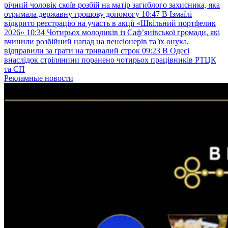
річний чоловік скоїв розбій на матір загиблого захисника, яка
отримала державну грошову допомогу
10:47
В Ізмаїлі
відкрито реєстрацію на участь в акції «Шкільний портфелик
2026»
10:34
Чотирьох молодиків із Саф’янівської громади, які
вчинили розбійний напад на пенсіонерів та їх онука,
відправили за ґрати на тривалий строк
09:23
В Одесі
внаслідок стрілянини поранено чотирьох працівників РТЦК
та СП
Рекламные новости