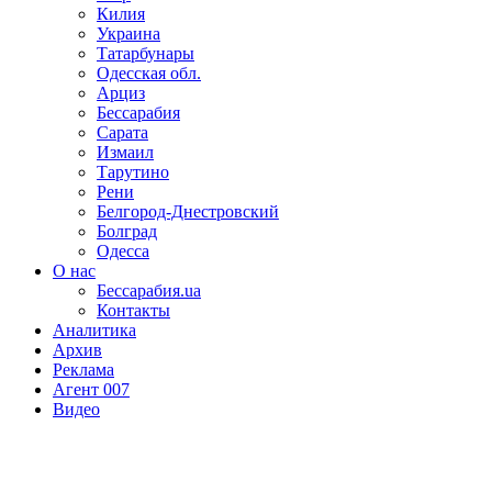
Килия
Украина
Татарбунары
Одесская обл.
Арциз
Бессарабия
Сарата
Измаил
Тарутино
Рени
Белгород-Днестровский
Болград
Одесса
О нас
Бессарабия.ua
Контакты
Аналитика
Архив
Реклама
Агент 007
Видео