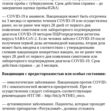
этапов пробы с туберкулином. Срок действия справки – до
завершения оценки пробы/IGRA;
— COVID-19 в анамнезе. Вакцинация может быть отсрочена
на 3 месяца со времени течения COVID-19 или осуществлена ​​
ранее, но не ранее чем через 28 дней от первого дня
появления симптомов или лабораторного подтверждения
диагноза COVID-19 методом ПЦР/определения антигена
вируса SARS-CoV-2. Если человек заболел COVID-19 после
получения первой дозы антиковидной вакцины, вторая доза
может быть введена в соответствии с утвержденными
схемами вакцинации конкретных вакцин, но не ранее чем
через 28 дней от первого дня появления симптомов или
лабораторного подтверждения диагноза COVID-19. Срок
действия справки – до 3 месяцев.
Вакцинация с предосторожностью или особые состояния:
— онкологическое заболевание. Вакцинация против COVID-
19 с онкопатологией является приоритетной. При ее
осуществлении следует соблюдать соответствующие
рекомендации НТГЭИ – http://bit.ly/NTHEI_onco.
— аутоиммунное заболевание. Пациенты, которые проходят
лечение препаратом «Ритуксимаб», должны отложить