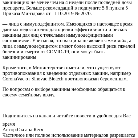
вакцинацию не менее чем на 4 недели после последней дозы
препарата. Больше рекомендаций в подпункте 5.6 пункта 5
Приказа Минздрава от 11.10.2019 № 2070.
— лица с иммунодефицитом. Имеющихся в настоящее время
данных недостаточно для оценки эффективности и рисков
вакцины для лиц с тяжелыми иммунодефицитными
состояниями. Учитывая, что вакцина не является «живой», а
лица с иммунодефицитом имеют более высокий риск тяжелой
болезни и смерти от COVID-19, они могут быть
вакцинированы.
Кроме того, в Министерстве отметили, что существуют
противопоказания к введению отдельных вакцин, например
CoronaVac от Sinovac Biotech противопоказан беременным.
По вопросам о выборе вакцины необходимо обращаться к
своему семейному врачу.
Подпишитесь на канал и читайте новости в удобное для Вас
время
Автор:Оксана Кеся
Частичное или полное использование материалов разрешается