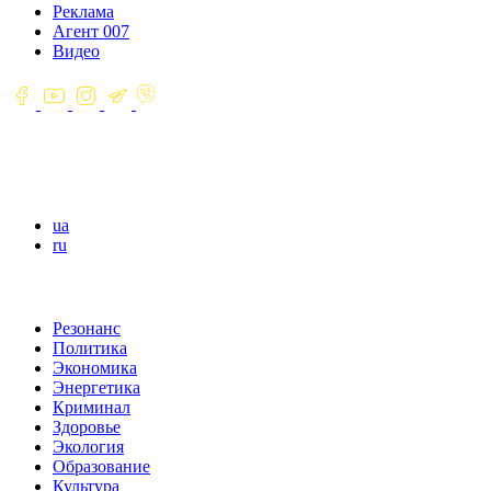
Реклама
Агент 007
Видео
ua
ru
Резонанс
Политика
Экономика
Энергетика
Криминал
Здоровье
Экология
Образование
Культура