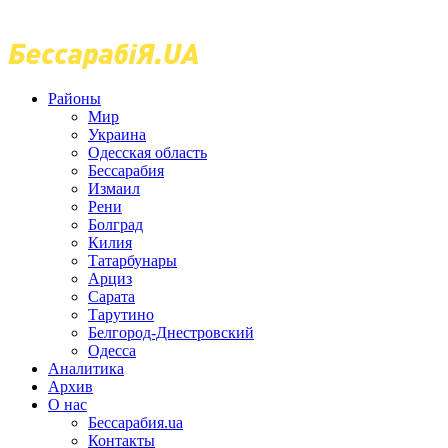
Районы
Мир
Украина
Одесская область
Бессарабия
Измаил
Рени
Болград
Килия
Татарбунары
Арциз
Сарата
Тарутино
Белгород-Днестровский
Одесса
Аналитика
Архив
О нас
Бессарабия.ua
Контакты