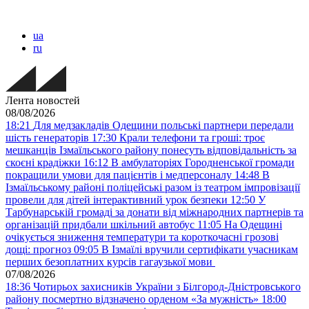
ua
ru
Лента новостей
08/08/2026
18:21
Для медзакладів Одещини польські партнери передали
шість генераторів
17:30
Крали телефони та гроші: троє
мешканців Ізмаїльського району понесуть відповідальність за
скоєні крадіжки
16:12
В амбулаторіях Городненської громади
покращили умови для пацієнтів і медперсоналу
14:48
В
Ізмаїльському районі поліцейські разом із театром імпровізації
провели для дітей інтерактивний урок безпеки
12:50
У
Тарбунарській громаді за донати від міжнародних партнерів та
організацій придбали шкільний автобус
11:05
На Одещині
очікується зниження температури та короткочасні грозові
дощі: прогноз
09:05
В Ізмаїлі вручили сертифікати учасникам
перших безоплатних курсів гагаузької мови
07/08/2026
18:36
Чотирьох захисників України з Білгород-Дністровського
району посмертно відзначено орденом «За мужність»
18:00