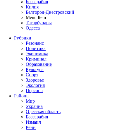
Бессарабия
Килия
Белгород-Днестровский
Menu Item
Татарбунары
Одесса
Рубрики
Резонанс
Политика
Экономика
Криминал
Образование
Культура
Спорт
Здоровье
Экология
Персона
Районы
Мир
Украина
Одесская область
Бессарабия
Измаил
Рени