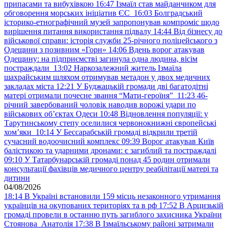
припасами та вибухівкою
16:47
Ізмаїл став майданчиком для
обговорення морських ініціатив ЄС
16:03
Болградський
історико-етнографічний музей запропонував компроміс щодо
вирішення питання використання підвалу
14:44
Від бізнесу до
військової справи: історія служби 25-річного поліцейського з
Одещини з позивним «Горн»
14:06
Вдень ворог атакував
Одещину: на підприємстві загинула одна людина, вісім
постраждали
13:02
Наркозалежний житель Ізмаїла
шахрайським шляхом отримував метадон у двох медичних
закладах міста
12:21
У Буджацькій громади дві багатодітні
матері отримали почесне звання “Мати-героїня”
11:23
46-
річний завербований чоловік наводив ворожі удари по
військових обʼєктах Одеси
10:48
Відновлення популяції: у
Тарутинському степу оселилися червонокнижні європейські
хом’яки
10:14
У Бессарабській громаді відкрили третій
сучасний водоочисний комплекс
09:39
Ворог атакував Київ
балістикою та ударними дронами: є загиблий та постраждалі
09:10
У Татарбунарській громаді понад 45 родин отримали
консультації фахівців медичного центру реабілітації матері та
дитини
04/08/2026
18:14
В Україні встановили 159 місць незаконного утримання
українців на окупованих територіях та в рф
17:52
В Арцизькій
громаді провели в останню путь загиблого захисника України
Стоянова Анатолія
17:38
В Ізмаїльському районі затримали