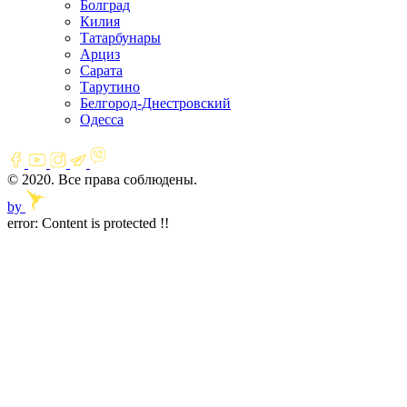
Болград
Килия
Татарбунары
Арциз
Сарата
Тарутино
Белгород-Днестровский
Одесса
© 2020. Все права соблюдены.
by
error:
Content is protected !!