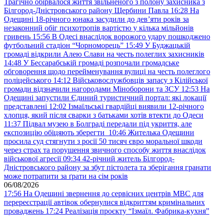
Трагічно обірвалося життя звільненого з полону захисника з
Білгород-Дністровського району Щербини Павла
16:28
На
Одещині 18-річного юнака засудили до дев’яти років за
незаконний обіг психотропів вартістю у кілька мільйонів
гривень
15:56
В Одесі внаслідок ворожого удару пошкоджено
футбольний стадіон “Чорноморець”
15:49
У Буджацькій
громаді відкрили Алею Слави на честь полеглих захисників
14:48
У Бессарабській громаді розпочали громадське
обговорення щодо перейменування вулиці на честь полеглого
поліцейського
14:12
Військовослужбовців запасу з Кілійської
громади відзначили нагородами Міноборони та ЗСУ
12:53
На
Одещині запустили Єдиний туристичний портал: які локації
представлені
12:02
Ізмаїльські гвардійці виявили 12-річного
хлопця, який після сварки з батьками хотів втекти до Одеси
11:37
Підвал музею в Болграді передали під укриття, але
експозицію обіцяють зберегти
10:46
Жителька Одещини
просила суд стягнути з росії 50 тисяч євро моральної шкоди
через страх та порушення звичного способу життя внаслідок
військової агресії
09:34
42-річний житель Білгород-
Дністровського району за збут пістолета та зберігання гранати
може потрапити за ґрати на сім років
06/08/2026
17:56
На Одещині звернення до сервісних центрів МВС для
перереєстрації автівок обернулися відкриттям кримінальних
проваджень
17:24
Реалізація проєкту “Ізмаїл. Фабрика-кухня”