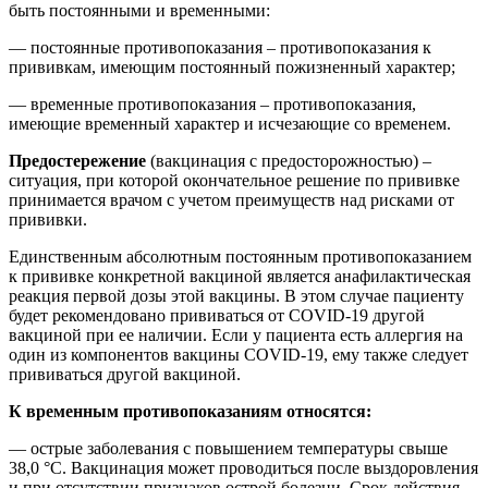
быть постоянными и временными:
— постоянные противопоказания – противопоказания к
прививкам, имеющим постоянный пожизненный характер;
— временные противопоказания – противопоказания,
имеющие временный характер и исчезающие со временем.
Предостережение
(вакцинация с предосторожностью) –
ситуация, при которой окончательное решение по прививке
принимается врачом с учетом преимуществ над рисками от
прививки.
Единственным абсолютным постоянным противопоказанием
к прививке конкретной вакциной является анафилактическая
реакция первой дозы этой вакцины. В этом случае пациенту
будет рекомендовано прививаться от COVID-19 другой
вакциной при ее наличии. Если у пациента есть аллергия на
один из компонентов вакцины COVID-19, ему также следует
прививаться другой вакциной.
К временным противопоказаниям относятся:
— острые заболевания с повышением температуры свыше
38,0 °C. Вакцинация может проводиться после выздоровления
и при отсутствии признаков острой болезни. Срок действия