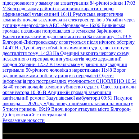
підозрюваного у замаху на зґвалтування 84-річної жінки
17:03
У Болградському районі встановили карантин щодо
африканської чуми свиней
16:41
Румунська енергетична
компанія почала закуповувати електроенергію з України через
зупинку енергоблока АЕС «Чернаводе»
16:06
Вилківська
громада назавжди попрощалася із земляком Зарічнюком
Валентином, який віддав своє життя за Батьківщину
15:19
У
Білгороді-Дністровському оговтуються після нічного обстрілу
14:47
На Дунаї через обміління виявили судна, що затонули
десятиліття тому
14:23
На Одещині викрито чергову схему
незаконного переправлення ухилянтів через державний
кордон України
12:32
В Ізмаїльському районі нацгвардійці
затримали 50-річного чоловіка з наркотиками
11:48
Ворог
вдарив ракетами поблизу ринку в передмісті Одеси:
інформація про постраждалих уточнюється ОНОВЛЕНО
10:54
За 40 тисяч доларів замовив убивство судді: в Одесі затримали
організатора
10:36
В Арцизькій громаді завершили
капітальний ремонт Задунаївської амбулаторії
09:51
Пакунок
школяра — 2026: у «Дії» знову приймають заявки на виплату
5 тисяч гривень
09:19
Вночі ворог атакував місто Білгород-
Дністровський: є постраждалі
Рекламные новости