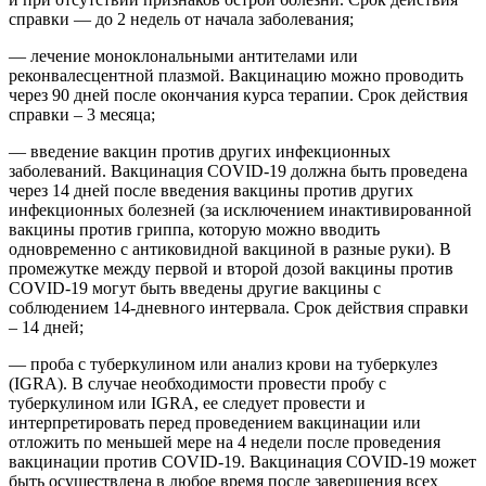
справки — до 2 недель от начала заболевания;
— лечение моноклональными антителами или
реконвалесцентной плазмой. Вакцинацию можно проводить
через 90 дней после окончания курса терапии. Срок действия
справки – 3 месяца;
— введение вакцин против других инфекционных
заболеваний. Вакцинация COVID-19 должна быть проведена
через 14 дней после введения вакцины против других
инфекционных болезней (за исключением инактивированной
вакцины против гриппа, которую можно вводить
одновременно с антиковидной вакциной в разные руки). В
промежутке между первой и второй дозой вакцины против
COVID-19 могут быть введены другие вакцины с
соблюдением 14-дневного интервала. Срок действия справки
– 14 дней;
— проба с туберкулином или анализ крови на туберкулез
(IGRA). В случае необходимости провести пробу с
туберкулином или IGRA, ее следует провести и
интерпретировать перед проведением вакцинации или
отложить по меньшей мере на 4 недели после проведения
вакцинации против COVID-19. Вакцинация COVID-19 может
быть осуществлена ​​в любое время после завершения всех