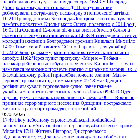
перейшла до етапу укладення договору
16:43
У Білгород-
Дністровському районі сталася ДТП: рятувальники
деблокували постраждалу пасажирку з понівеченої автівки
16:21
Прикордонники Білгорода-Дністровського вшанували
пам’ять побратима Кислицького Олега, полеглого у 2014 році
16:02
На Одещині 12-річна дівчинка вистрибнула з балкона
сьомого поверху багатоповерхівки
14:58
На передовій загинув
молодий захисник з Болградської громади Кишлали Михайло
14:09
Тимчасовий захист у ЄС: нові правила для українців
11:23
У Болградському районі працюватиме вакцинальний
автобус
11:02
Через пункт пропуску «Мирне – Табаки»
пасажир рейсового автобуса сполученням Кишинів — Ізмаїл
намагався незаконно провезти партію лікарських засобів
10:17
В Ізмаїльському районі присвоїли почесне звання “Мати-
героїня” трьом багатодітним матерям
09:58
На Одещині
росіяни атакували торговельне судно, завантажене
українською пшеницею: загинув член екіпажу
09:44
В Одесі
під час руху автомобіль провалився під землю
09:15
Ворог не
припиняє терор мирного населення Одещини: постраждало
житло та транспорт громадян, є потерпілий
05/08/2026
17:49
Рік у небесному строю: Ізмаїльські поліцейські
вшанували пам’ять загиблого під час служби колеги Сороки
Михайла
17:11
Житель Білгород-Дністровського
відповідатиме у суді за незаконне поводження з бойовими