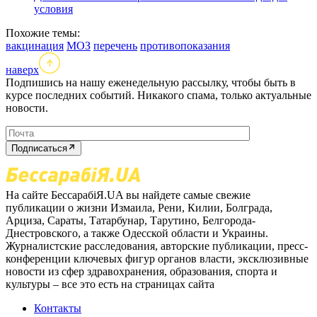
условия
Похожие темы:
вакцинация
МОЗ
перечень
противопоказания
наверх
Подпишись на нашу еженедельную рассылку, чтобы быть в
курсе последних событий. Никакого спама, только актуальные
новости.
Подписаться
На сайте БессарабіЯ.UA вы найдете самые свежие
публикации о жизни Измаила, Рени, Килии, Болграда,
Арциза, Сараты, Татарбунар, Тарутино, Белгорода-
Днестровского, а также Одесской области и Украины.
Журналистские расследования, авторские публикации, пресс-
конференции ключевых фигур органов власти, эксклюзивные
новости из сфер здравохранения, образования, спорта и
культуры – все это есть на страницах сайта
Контакты