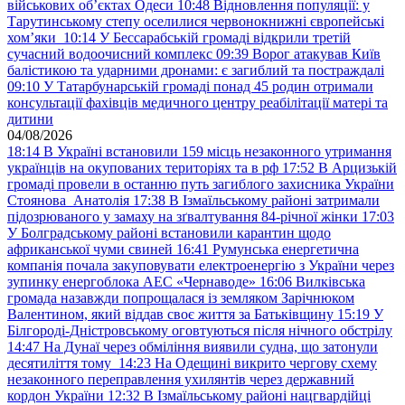
військових обʼєктах Одеси
10:48
Відновлення популяції: у
Тарутинському степу оселилися червонокнижні європейські
хом’яки
10:14
У Бессарабській громаді відкрили третій
сучасний водоочисний комплекс
09:39
Ворог атакував Київ
балістикою та ударними дронами: є загиблий та постраждалі
09:10
У Татарбунарській громаді понад 45 родин отримали
консультації фахівців медичного центру реабілітації матері та
дитини
04/08/2026
18:14
В Україні встановили 159 місць незаконного утримання
українців на окупованих територіях та в рф
17:52
В Арцизькій
громаді провели в останню путь загиблого захисника України
Стоянова Анатолія
17:38
В Ізмаїльському районі затримали
підозрюваного у замаху на зґвалтування 84-річної жінки
17:03
У Болградському районі встановили карантин щодо
африканської чуми свиней
16:41
Румунська енергетична
компанія почала закуповувати електроенергію з України через
зупинку енергоблока АЕС «Чернаводе»
16:06
Вилківська
громада назавжди попрощалася із земляком Зарічнюком
Валентином, який віддав своє життя за Батьківщину
15:19
У
Білгороді-Дністровському оговтуються після нічного обстрілу
14:47
На Дунаї через обміління виявили судна, що затонули
десятиліття тому
14:23
На Одещині викрито чергову схему
незаконного переправлення ухилянтів через державний
кордон України
12:32
В Ізмаїльському районі нацгвардійці