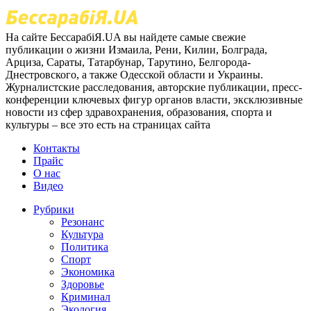
На сайте БессарабіЯ.UA вы найдете самые свежие
публикации о жизни Измаила, Рени, Килии, Болграда,
Арциза, Сараты, Татарбунар, Тарутино, Белгорода-
Днестровского, а также Одесской области и Украины.
Журналистские расследования, авторские публикации, пресс-
конференции ключевых фигур органов власти, эксклюзивные
новости из сфер здравохранения, образования, спорта и
культуры – все это есть на страницах сайта
Контакты
Прайс
О нас
Видео
Рубрики
Резонанс
Культура
Политика
Спорт
Экономика
Здоровье
Криминал
Экология