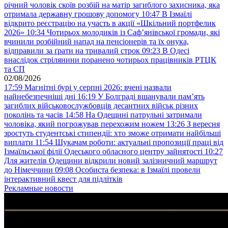
річний чоловік скоїв розбій на матір загиблого захисника, яка
отримала державну грошову допомогу
10:47
В Ізмаїлі
відкрито реєстрацію на участь в акції «Шкільний портфелик
2026»
10:34
Чотирьох молодиків із Саф’янівської громади, які
вчинили розбійний напад на пенсіонерів та їх онука,
відправили за ґрати на тривалий строк
09:23
В Одесі
внаслідок стрілянини поранено чотирьох працівників РТЦК
та СП
02/08/2026
17:59
Магнітні бурі у серпні 2026: вчені назвали
найнебезпечніші дні
16:19
У Болграді вшанували пам’ять
загиблих військовослужбовців десантних військ різних
поколінь та часів
14:58
На Одещині патрульні затримали
чоловіка, який погрожував перехожим ножем
13:26
З вересня
зростуть студентські стипендії: хто зможе отримати найбільші
виплати
11:54
Шукачам роботи: актуальні пропозиції праці від
Ізмаїльської філії Одеського обласного центру зайнятості
10:27
Для жителів Одещини відкрили новий залізничний маршрут
до Німеччини
09:08
Особиста безпека: в Ізмаїлі провели
інтерактивний квест для підлітків
Рекламные новости