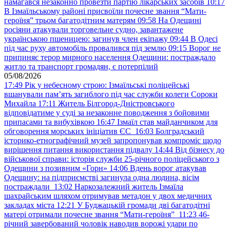
намагався незаконно провезти партію лікарських засобів
10:17
В Ізмаїльському районі присвоїли почесне звання “Мати-
героїня” трьом багатодітним матерям
09:58
На Одещині
росіяни атакували торговельне судно, завантажене
українською пшеницею: загинув член екіпажу
09:44
В Одесі
під час руху автомобіль провалився під землю
09:15
Ворог не
припиняє терор мирного населення Одещини: постраждало
житло та транспорт громадян, є потерпілий
05/08/2026
17:49
Рік у небесному строю: Ізмаїльські поліцейські
вшанували пам’ять загиблого під час служби колеги Сороки
Михайла
17:11
Житель Білгород-Дністровського
відповідатиме у суді за незаконне поводження з бойовими
припасами та вибухівкою
16:47
Ізмаїл став майданчиком для
обговорення морських ініціатив ЄС
16:03
Болградський
історико-етнографічний музей запропонував компроміс щодо
вирішення питання використання підвалу
14:44
Від бізнесу до
військової справи: історія служби 25-річного поліцейського з
Одещини з позивним «Горн»
14:06
Вдень ворог атакував
Одещину: на підприємстві загинула одна людина, вісім
постраждали
13:02
Наркозалежний житель Ізмаїла
шахрайським шляхом отримував метадон у двох медичних
закладах міста
12:21
У Буджацькій громади дві багатодітні
матері отримали почесне звання “Мати-героїня”
11:23
46-
річний завербований чоловік наводив ворожі удари по