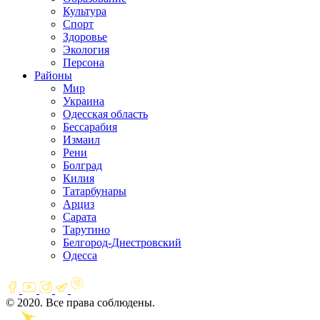
Культура
Спорт
Здоровье
Экология
Персона
Районы
Мир
Украина
Одесская область
Бессарабия
Измаил
Рени
Болград
Килия
Татарбунары
Арциз
Сарата
Тарутино
Белгород-Днестровский
Одесса
© 2020. Все права соблюдены.