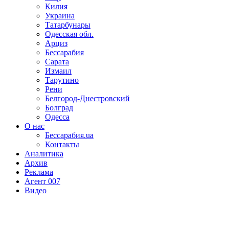
Килия
Украина
Татарбунары
Одесская обл.
Арциз
Бессарабия
Сарата
Измаил
Тарутино
Рени
Белгород-Днестровский
Болград
Одесса
О нас
Бессарабия.ua
Контакты
Аналитика
Архив
Реклама
Агент 007
Видео