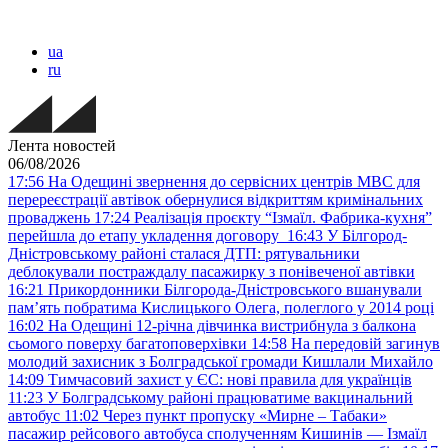
ua
ru
Лента новостей
06/08/2026
17:56
На Одещині звернення до сервісних центрів МВС для
перереєстрації автівок обернулися відкриттям кримінальних
проваджень
17:24
Реалізація проєкту “Ізмаїл. Фабрика-кухня”
перейшла до етапу укладення договору
16:43
У Білгород-
Дністровському районі сталася ДТП: рятувальники
деблокували постраждалу пасажирку з понівеченої автівки
16:21
Прикордонники Білгорода-Дністровського вшанували
пам’ять побратима Кислицького Олега, полеглого у 2014 році
16:02
На Одещині 12-річна дівчинка вистрибнула з балкона
сьомого поверху багатоповерхівки
14:58
На передовій загинув
молодий захисник з Болградської громади Кишлали Михайло
14:09
Тимчасовий захист у ЄС: нові правила для українців
11:23
У Болградському районі працюватиме вакцинальний
автобус
11:02
Через пункт пропуску «Мирне – Табаки»
пасажир рейсового автобуса сполученням Кишинів — Ізмаїл