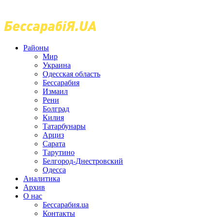
Районы
Мир
Украина
Одесская область
Бессарабия
Измаил
Рени
Болград
Килия
Татарбунары
Арциз
Сарата
Тарутино
Белгород-Днестровский
Одесса
Аналитика
Архив
О нас
Бессарабия.ua
Контакты