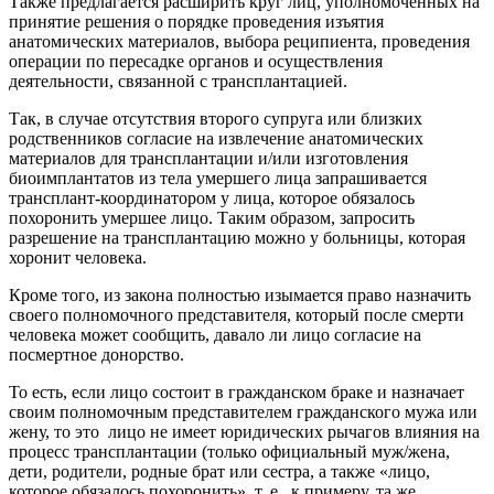
Также предлагается расширить круг лиц, уполномоченных на
принятие решения о порядке проведения изъятия
анатомических материалов, выбора реципиента, проведения
операции по пересадке органов и осуществления
деятельности, связанной с трансплантацией.
Так, в случае отсутствия второго супруга или близких
родственников согласие на извлечение анатомических
материалов для трансплантации и/или изготовления
биоимплантатов из тела умершего лица запрашивается
трансплант-координатором у лица, которое обязалось
похоронить умершее лицо. Таким образом, запросить
разрешение на трансплантацию можно у больницы, которая
хоронит человека.
Кроме того, из закона полностью изымается право назначить
своего полномочного представителя, который после смерти
человека может сообщить, давало ли лицо согласие на
посмертное донорство.
То есть, если лицо состоит в гражданском браке и назначает
своим полномочным представителем гражданского мужа или
жену, то это лицо не имеет юридических рычагов влияния на
процесс трансплантации (только официальный муж/жена,
дети, родители, родные брат или сестра, а также «лицо,
которое обязалось похоронить», т. е., к примеру, та же