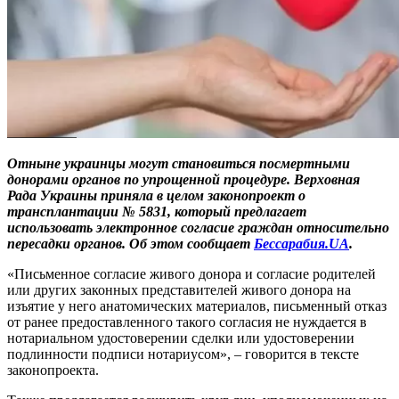
Отныне украинцы могут становиться посмертными
донорами органов по упрощенной процедуре. Верховная
Рада Украины приняла в целом законопроект о
трансплантации № 5831, который предлагает
использовать электронное согласие граждан относительно
пересадки органов. Об этом сообщает
Бессарабия.UA
.
«Письменное согласие живого донора и согласие родителей
или других законных представителей живого донора на
изъятие у него анатомических материалов, письменный отказ
от ранее предоставленного такого согласия не нуждается в
нотариальном удостоверении сделки или удостоверении
подлинности подписи нотариусом», – говорится в тексте
законопроекта.