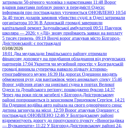
затримали 50-річного чоловіка з наркотиками
11:48
Ворог
вдарив ракетами поблизу ринку в передмісті Одеси:
інформація про постраждалих уточнюється ОНОВЛЕНО
10:54
За 40 тисяч доларів замовив убивство судді: в Одесі затримали
організатора
10:36
В Арцизькій громаді завершили
капітальний ремонт Задунаївської амбулаторії
09:51
Пакунок
школяра — 2026: у «Дії» знову приймають заявки на виплату
5 тисяч гривень
09:19
Вночі ворог атакував місто Білгород-
Дністровський: є постраждалі
03/08/2026
18:01
Два медзаклади Ізмаїльського району отримали
фінансову допомогу на придбання обладнання від румунських
партнерів
17:04
Укриття чи музейний простір: у Болградській
громаді виникла суперечка навколо підвалу історико-
етнографічного музею
16:39
На дорогах Одещини вводять
обмеження руху для вантажівок через аномальну спеку
15:46
Ворог здійснив атаку на цивільні судна в портах Великої
Одеси та Дунайського регіону: пошкоджено буксир
14:37
Через два роки після загибелі у Білгород-Дністровському
районі попрощаються із захисником Гриценком Сергієм
14:21
На Одещині водійка авто наїхала на свого однорічного сина:
дитина загинула на місці
12:59
Ворог атакував Одещину: є
постраждалі ОНОВЛЕНО
12:46
У Болградському районі
відремонтують дорогу до пропускного пункту «Виноградівка
— Вулканешти»
11:22
У Білгород-Дністровському районі 24-