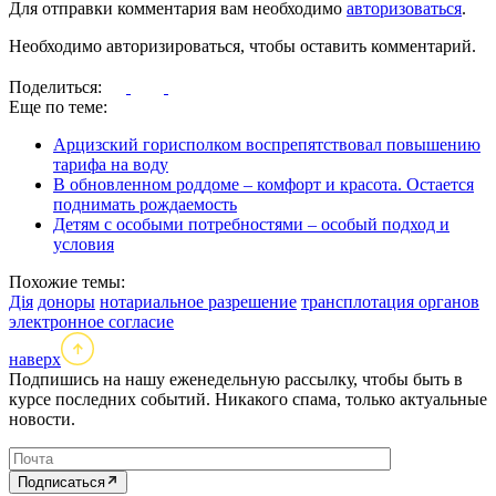
Для отправки комментария вам необходимо
авторизоваться
.
Необходимо авторизироваться, чтобы оставить комментарий.
Поделиться:
Еще по теме:
Арцизский горисполком воспрепятствовал повышению
тарифа на воду
В обновленном роддоме – комфорт и красота. Остается
поднимать рождаемость
Детям с особыми потребностями – особый подход и
условия
Похожие темы:
Дія
доноры
нотариальное разрешение
трансплотация органов
электронное согласие
наверх
Подпишись на нашу еженедельную рассылку, чтобы быть в
курсе последних событий. Никакого спама, только актуальные
новости.
Подписаться