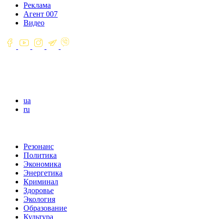
Реклама
Агент 007
Видео
ua
ru
Резонанс
Политика
Экономика
Энергетика
Криминал
Здоровье
Экология
Образование
Культура