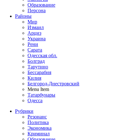
Образование
Персона
Районы
Мир
Измаил
Арциз
Украина
Рени
Сарата
Одесская обл.
Болград
Тарутино
Бессарабия
Килия
Белгород-Днестровский
Menu Item
Татарбунары
Одесса
Рубрики
Резонанс
Политика
Экономика
Криминал
Образование