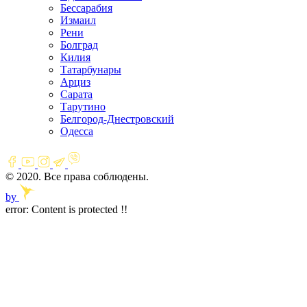
Бессарабия
Измаил
Рени
Болград
Килия
Татарбунары
Арциз
Сарата
Тарутино
Белгород-Днестровский
Одесса
© 2020. Все права соблюдены.
by
error:
Content is protected !!