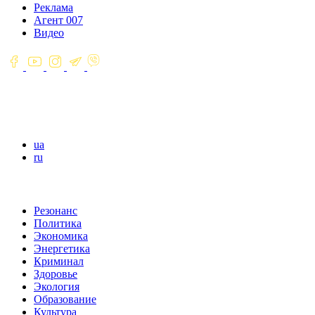
Реклама
Агент 007
Видео
ua
ru
Резонанс
Политика
Экономика
Энергетика
Криминал
Здоровье
Экология
Образование
Культура