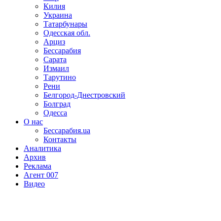
Килия
Украина
Татарбунары
Одесская обл.
Арциз
Бессарабия
Сарата
Измаил
Тарутино
Рени
Белгород-Днестровский
Болград
Одесса
О нас
Бессарабия.ua
Контакты
Аналитика
Архив
Реклама
Агент 007
Видео