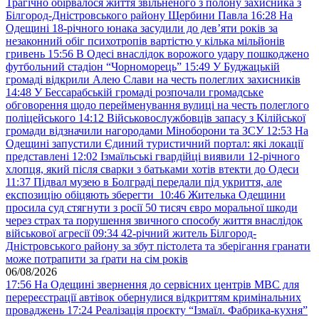
Трагічно обірвалося життя звільненого з полону захисника з
Білгород-Дністровського району Щербини Павла
16:28
На
Одещині 18-річного юнака засудили до дев’яти років за
незаконний обіг психотропів вартістю у кілька мільйонів
гривень
15:56
В Одесі внаслідок ворожого удару пошкоджено
футбольний стадіон “Чорноморець”
15:49
У Буджацькій
громаді відкрили Алею Слави на честь полеглих захисників
14:48
У Бессарабській громаді розпочали громадське
обговорення щодо перейменування вулиці на честь полеглого
поліцейського
14:12
Військовослужбовців запасу з Кілійської
громади відзначили нагородами Міноборони та ЗСУ
12:53
На
Одещині запустили Єдиний туристичний портал: які локації
представлені
12:02
Ізмаїльські гвардійці виявили 12-річного
хлопця, який після сварки з батьками хотів втекти до Одеси
11:37
Підвал музею в Болграді передали під укриття, але
експозицію обіцяють зберегти
10:46
Жителька Одещини
просила суд стягнути з росії 50 тисяч євро моральної шкоди
через страх та порушення звичного способу життя внаслідок
військової агресії
09:34
42-річний житель Білгород-
Дністровського району за збут пістолета та зберігання гранати
може потрапити за ґрати на сім років
06/08/2026
17:56
На Одещині звернення до сервісних центрів МВС для
перереєстрації автівок обернулися відкриттям кримінальних
проваджень
17:24
Реалізація проєкту “Ізмаїл. Фабрика-кухня”