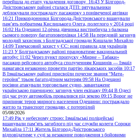
перейшла до етапу укладення договору
16:43
У Білгород-
Дністровському районі сталася ДТП: рятувальники
деблокували постраждалу пасажирку з понівеченої автівки
16:21
Прикордонники Білгорода-Дністровського вшанували
пам’ять побратима Кислицького Олега, полеглого у 2014 році
16:02
На Одещині 12-річна дівчинка вистрибнула з балкона
сьомого поверху багатоповерхівки
14:58
На передовій загинув
молодий захисник з Болградської громади Кишлали Михайло
14:09
Тимчасовий захист у ЄС: нові правила для українців
11:23
У Болградському районі працюватиме вакцинальний
автобус
11:02
Через пункт пропуску «Мирне – Табаки»
пасажир рейсового автобуса сполученням Кишинів — Ізмаїл
намагався незаконно провезти партію лікарських засобів
10:17
В Ізмаїльському районі присвоїли почесне звання “Мати-
героїня” трьом багатодітним матерям
09:58
На Одещині
росіяни атакували торговельне судно, завантажене
українською пшеницею: загинув член екіпажу
09:44
В Одесі
під час руху автомобіль провалився під землю
09:15
Ворог не
припиняє терор мирного населення Одещини: постраждало
житло та транспорт громадян, є потерпілий
05/08/2026
17:49
Рік у небесному строю: Ізмаїльські поліцейські
вшанували пам’ять загиблого під час служби колеги Сороки
Михайла
17:11
Житель Білгород-Дністровського
відповідатиме у суді за незаконне поводження з бойовими