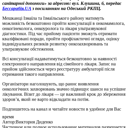
санітарної допомоги» за адресою: вул. Клушина, 6, передає
Бессарабія.UA
з посиланням на Одеський РКПЦ.
Мешканці Ізмаїла та Ізмаїльського району матимуть
можливість безкоштовно пройти консультації в онкомамолога,
онкогінеколога, онкоуролога та лікаря ультразвукової
діагностики. Під час прийому пацієнти зможуть отримати
кваліфіковані поради, пройти профілактичні огляди, оцінку
індивідуальних ризиків розвитку онкозахворювань та
ультразвукове обстеження.
Всі консультації надаватимуться безкоштовно за наявності
електронного направлення від сімейного лікаря. Запис на
прийом здійснюється через реєстратуру амбулаторії після
отримання такого направлення.
Організатори наголошують, що раннє виявлення
онкологічних захворювань значно підвищує шанси на успішне
лікування. Візит до лікаря — це важливий крок до збереження
здоров’я, який не варто відкладати на потім.
Подпишитесь на канал и читайте новости в удобное для Вас
время
Автор:Виктория Диденко
Частичное или полное использование материалов разрешается