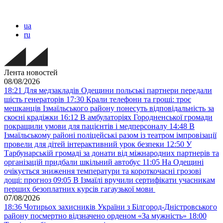
ua
ru
Лента новостей
08/08/2026
18:21
Для медзакладів Одещини польські партнери передали
шість генераторів
17:30
Крали телефони та гроші: троє
мешканців Ізмаїльського району понесуть відповідальність за
скоєні крадіжки
16:12
В амбулаторіях Городненської громади
покращили умови для пацієнтів і медперсоналу
14:48
В
Ізмаїльському районі поліцейські разом із театром імпровізації
провели для дітей інтерактивний урок безпеки
12:50
У
Тарбунарській громаді за донати від міжнародних партнерів та
організацій придбали шкільний автобус
11:05
На Одещині
очікується зниження температури та короткочасні грозові
дощі: прогноз
09:05
В Ізмаїлі вручили сертифікати учасникам
перших безоплатних курсів гагаузької мови
07/08/2026
18:36
Чотирьох захисників України з Білгород-Дністровського
району посмертно відзначено орденом «За мужність»
18:00