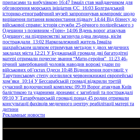
припасами та вибухівкою
16:47
Ізмаїл став майданчиком для
обговорення морських ініціатив ЄС
16:03
Болградський
історико-етнографічний музей запропонував компроміс щодо
вирішення питання використання підвалу
14:44
Від бізнесу до
військової справи: історія служби 25-річного поліцейського з
Одещини з позивним «Горн»
14:06
Вдень ворог атакував
Одещину: на підприємстві загинула одна людина, вісім
постраждали
13:02
Наркозалежний житель Ізмаїла
шахрайським шляхом отримував метадон у двох медичних
закладах міста
12:21
У Буджацькій громади дві багатодітні
матері отримали почесне звання “Мати-героїня”
11:23
46-
річний завербований чоловік наводив ворожі удари по
військових обʼєктах Одеси
10:48
Відновлення популяції: у
Тарутинському степу оселилися червонокнижні європейські
хом’яки
10:14
У Бессарабській громаді відкрили третій
сучасний водоочисний комплекс
09:39
Ворог атакував Київ
балістикою та ударними дронами: є загиблий та постраждалі
09:10
У Татарбунарській громаді понад 45 родин отримали
консультації фахівців медичного центру реабілітації матері та
дитини
Рекламные новости