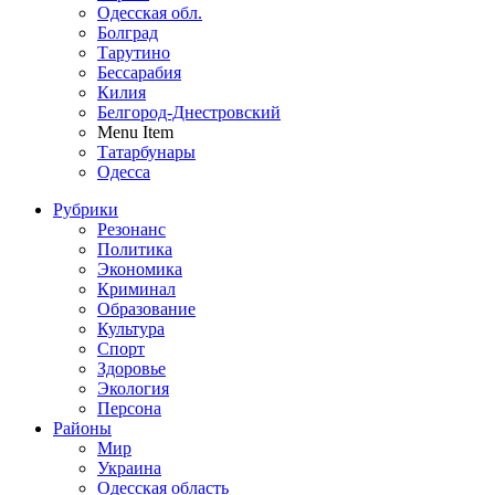
Одесская обл.
Болград
Тарутино
Бессарабия
Килия
Белгород-Днестровский
Menu Item
Татарбунары
Одесса
Рубрики
Резонанс
Политика
Экономика
Криминал
Образование
Культура
Спорт
Здоровье
Экология
Персона
Районы
Мир
Украина
Одесская область