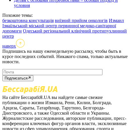
Детям с особыми потребностями – особый подход и
условия
Похожие темы:
безкоштовна консультація
виїзний прийом онкологів
Измаил
Ізмаїльський міський центр первинної медико-санітарної
допомоги
Одеський регіональний клінічний протипухлинний
центр
наверх
Подпишись на нашу еженедельную рассылку, чтобы быть в
курсе последних событий. Никакого спама, только актуальные
новости.
Подписаться
На сайте БессарабіЯ.UA вы найдете самые свежие
публикации о жизни Измаила, Рени, Килии, Болграда,
Арциза, Сараты, Татарбунар, Тарутино, Белгорода-
Днестровского, а также Одесской области и Украины.
Журналистские расследования, авторские публикации, пресс-
конференции ключевых фигур органов власти, эксклюзивные
новости из сфер здравохранения, образования, спорта и