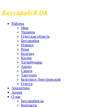
Районы
Мир
Украина
Одесская область
Бессарабия
Измаил
Рени
Болград
Килия
Татарбунары
Арциз
Сарата
Тарутино
Белгород-Днестровский
Одесса
Аналитика
Архив
О нас
Бессарабия.ua
Контакты