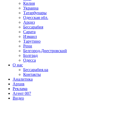
Килия
Украина
Татарбунары
Одесская обл.
Арциз
Бессарабия
Сарата
Измаил
Тарутино
Рени
Белгород-Днестровский
Болград
Одесса
О нас
Бессарабия.ua
Контакты
Аналитика
Архив
Реклама
Агент 007
Видео