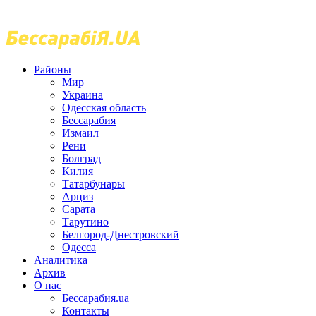
Районы
Мир
Украина
Одесская область
Бессарабия
Измаил
Рени
Болград
Килия
Татарбунары
Арциз
Сарата
Тарутино
Белгород-Днестровский
Одесса
Аналитика
Архив
О нас
Бессарабия.ua
Контакты