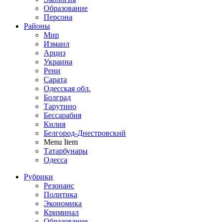
Образование
Персона
Районы
Мир
Измаил
Арциз
Украина
Рени
Сарата
Одесская обл.
Болград
Тарутино
Бессарабия
Килия
Белгород-Днестровский
Menu Item
Татарбунары
Одесса
Рубрики
Резонанс
Политика
Экономика
Криминал
Образование