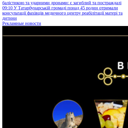
балістикою та ударними дронами: є загиблий та постраждалі
09:10
У Татарбунарській громаді понад 45 родин отримали
консультації фахівців медичного центру реабілітації матері та
дитини
Рекламные новости