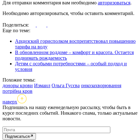
Для отправки комментария вам необходимо
авторизоваться
.
Необходимо авторизироваться, чтобы оставить комментарий.
Поделиться:
Еще по теме:
Арцизский горисполком воспрепятствовал повышению
тарифа на воду
В обновленном роддоме – комфорт и красота. Остается
поднимать рождаемость
Детям с особыми потребностями – особый подход и
условия
Похожие темы:
доноры крови
Измаил
Ольга Гусєва
онкозахворювання
потрібна кров
наверх
Подпишись на нашу еженедельную рассылку, чтобы быть в
курсе последних событий. Никакого спама, только актуальные
новости.
Подписаться