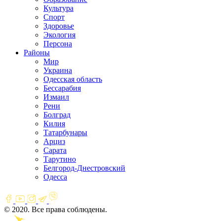
Культура
Спорт
Здоровье
Экология
Персона
Районы
Мир
Украина
Одесская область
Бессарабия
Измаил
Рени
Болград
Килия
Татарбунары
Арциз
Сарата
Тарутино
Белгород-Днестровский
Одесса
© 2020. Все права соблюдены.