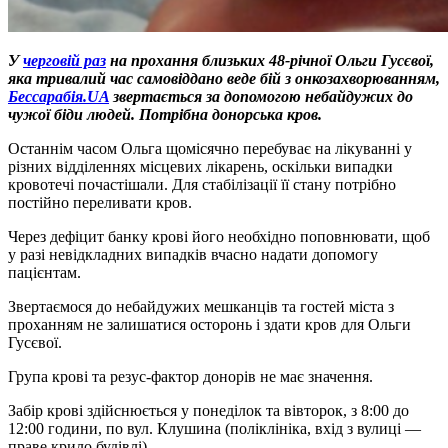
У
черговій раз
на прохання близьких 48-річної Ольги Гусєвої,
яка тривалий час самовіддано веде бій з онкозахворюванням,
Бессарабія.UA
звертається за допомогою небайдужих до
чужої біди людей. Потрібна донорська кров.
Останнім часом Ольга щомісячно перебуває на лікуванні у
різних відділеннях місцевих лікарень, оскільки випадки
кровотечі почастішали. Для стабілізації її стану потрібно
постійно переливати кров.
Через дефіцит банку крові його необхідно поповнювати, щоб
у разі невідкладних випадків вчасно надати допомогу
пацієнтам.
Звертаємося до небайдужих мешканців та гостей міста з
проханням не залишатися осторонь і здати кров для Ольги
Гусєвої.
Група крові та резус-фактор донорів не має значення.
Забір крові здійснюється у понеділок та вівторок, з 8:00 до
12:00 години, по вул. Клушина (поліклініка, вхід з вулиці —
праве крило будівлі).