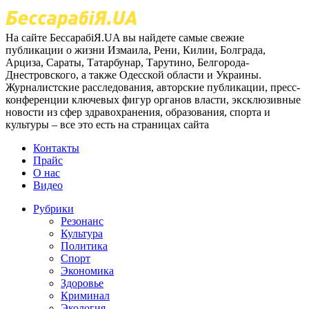
На сайте БессарабіЯ.UA вы найдете самые свежие
публикации о жизни Измаила, Рени, Килии, Болграда,
Арциза, Сараты, Татарбунар, Тарутино, Белгорода-
Днестровского, а также Одесской области и Украины.
Журналистские расследования, авторские публикации, пресс-
конференции ключевых фигур органов власти, эксклюзивные
новости из сфер здравохранения, образования, спорта и
культуры – все это есть на страницах сайта
Контакты
Прайс
О нас
Видео
Рубрики
Резонанс
Культура
Политика
Спорт
Экономика
Здоровье
Криминал
Экология