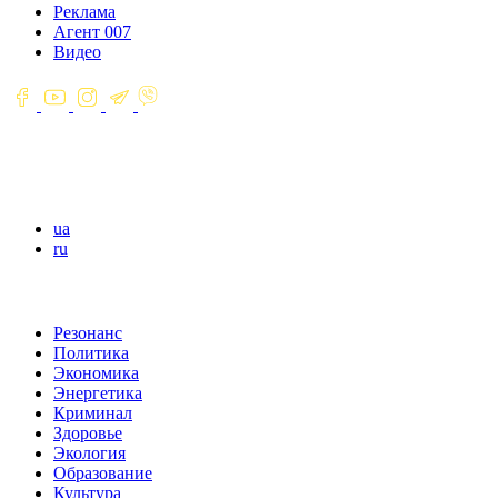
Реклама
Агент 007
Видео
ua
ru
Резонанс
Политика
Экономика
Энергетика
Криминал
Здоровье
Экология
Образование
Культура