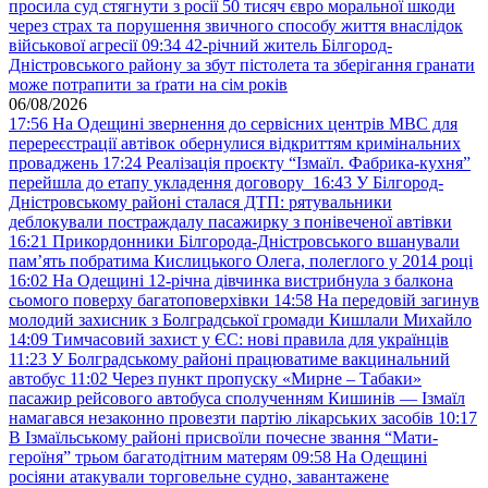
просила суд стягнути з росії 50 тисяч євро моральної шкоди
через страх та порушення звичного способу життя внаслідок
військової агресії
09:34
42-річний житель Білгород-
Дністровського району за збут пістолета та зберігання гранати
може потрапити за ґрати на сім років
06/08/2026
17:56
На Одещині звернення до сервісних центрів МВС для
перереєстрації автівок обернулися відкриттям кримінальних
проваджень
17:24
Реалізація проєкту “Ізмаїл. Фабрика-кухня”
перейшла до етапу укладення договору
16:43
У Білгород-
Дністровському районі сталася ДТП: рятувальники
деблокували постраждалу пасажирку з понівеченої автівки
16:21
Прикордонники Білгорода-Дністровського вшанували
пам’ять побратима Кислицького Олега, полеглого у 2014 році
16:02
На Одещині 12-річна дівчинка вистрибнула з балкона
сьомого поверху багатоповерхівки
14:58
На передовій загинув
молодий захисник з Болградської громади Кишлали Михайло
14:09
Тимчасовий захист у ЄС: нові правила для українців
11:23
У Болградському районі працюватиме вакцинальний
автобус
11:02
Через пункт пропуску «Мирне – Табаки»
пасажир рейсового автобуса сполученням Кишинів — Ізмаїл
намагався незаконно провезти партію лікарських засобів
10:17
В Ізмаїльському районі присвоїли почесне звання “Мати-
героїня” трьом багатодітним матерям
09:58
На Одещині
росіяни атакували торговельне судно, завантажене