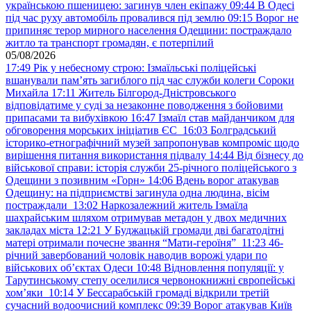
українською пшеницею: загинув член екіпажу
09:44
В Одесі
під час руху автомобіль провалився під землю
09:15
Ворог не
припиняє терор мирного населення Одещини: постраждало
житло та транспорт громадян, є потерпілий
05/08/2026
17:49
Рік у небесному строю: Ізмаїльські поліцейські
вшанували пам’ять загиблого під час служби колеги Сороки
Михайла
17:11
Житель Білгород-Дністровського
відповідатиме у суді за незаконне поводження з бойовими
припасами та вибухівкою
16:47
Ізмаїл став майданчиком для
обговорення морських ініціатив ЄС
16:03
Болградський
історико-етнографічний музей запропонував компроміс щодо
вирішення питання використання підвалу
14:44
Від бізнесу до
військової справи: історія служби 25-річного поліцейського з
Одещини з позивним «Горн»
14:06
Вдень ворог атакував
Одещину: на підприємстві загинула одна людина, вісім
постраждали
13:02
Наркозалежний житель Ізмаїла
шахрайським шляхом отримував метадон у двох медичних
закладах міста
12:21
У Буджацькій громади дві багатодітні
матері отримали почесне звання “Мати-героїня”
11:23
46-
річний завербований чоловік наводив ворожі удари по
військових обʼєктах Одеси
10:48
Відновлення популяції: у
Тарутинському степу оселилися червонокнижні європейські
хом’яки
10:14
У Бессарабській громаді відкрили третій
сучасний водоочисний комплекс
09:39
Ворог атакував Київ