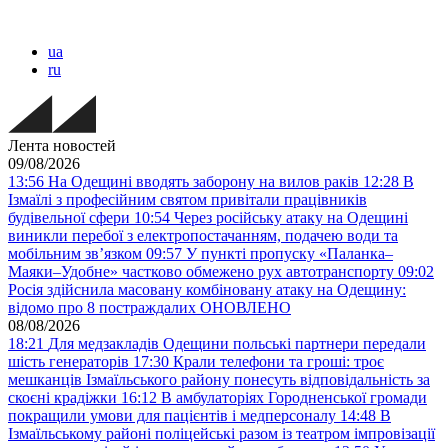
ua
ru
Лента новостей
09/08/2026
13:56
На Одещині вводять заборону на вилов раків
12:28
В
Ізмаїлі з професійним святом привітали працівників
будівельної сфери
10:54
Через російську атаку на Одещині
виникли перебої з електропостачанням, подачею води та
мобільним звʼязком
09:57
У пункті пропуску «Паланка–
Маяки–Удобне» частково обмежено рух автотранспорту
09:02
Росія здійснила масовану комбіновану атаку на Одещину:
відомо про 8 постраждалих ОНОВЛЕНО
08/08/2026
18:21
Для медзакладів Одещини польські партнери передали
шість генераторів
17:30
Крали телефони та гроші: троє
мешканців Ізмаїльського району понесуть відповідальність за
скоєні крадіжки
16:12
В амбулаторіях Городненської громади
покращили умови для пацієнтів і медперсоналу
14:48
В
Ізмаїльському районі поліцейські разом із театром імпровізації