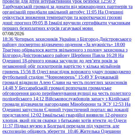
провели для дітей інтерактивний урок безпеки
12:50
У
Тарбунарській громаді за донати від міжнародних партнерів та
організацій придбали шкільний автобус
11:05
На Одещині
очікується зниження температури та короткочасні грозові
дощі: прогноз
09:05
В Ізмаїлі вручили сертифікати учасникам
перших безоплатних курсів гагаузької мови
07/08/2026
18:36
Чотирьох захисників України з Білгород-Дністровського
району посмертно відзначено орденом «За мужність»
18:00
Трагічно обірвалося життя звільненого з полону захисника з
Білгород-Дністровського району Щербини Павла
16:28
На
Одещині 18-річного юнака засудили до дев’яти років за
незаконний обіг психотропів вартістю у кілька мільйонів
гривень
15:56
В Одесі внаслідок ворожого удару пошкоджено
футбольний стадіон “Чорноморець”
15:49
У Буджацькій
громаді відкрили Алею Слави на честь полеглих захисників
14:48
У Бессарабській громаді розпочали громадське
обговорення щодо перейменування вулиці на честь полеглого
поліцейського
14:12
Військовослужбовців запасу з Кілійської
громади відзначили нагородами Міноборони та ЗСУ
12:53
На
Одещині запустили Єдиний туристичний портал: які локації
представлені
12:02
Ізмаїльські гвардійці виявили 12-річного
хлопця, який після сварки з батьками хотів втекти до Одеси
11:37
Підвал музею в Болграді передали під укриття, але
експозицію обіцяють зберегти
10:46
Жителька Одещини