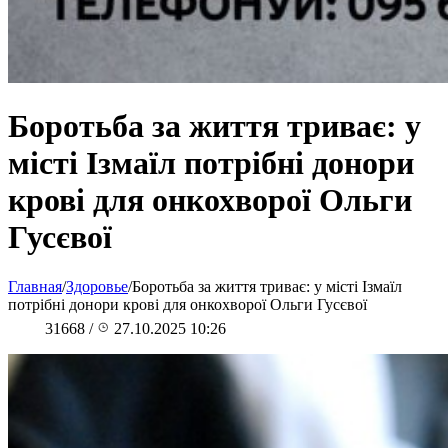
Боротьба за життя триває: у
місті Ізмаїл потрібні донори
крові для онкохворої Ольги
Гусєвої
Главная
/
Здоровье
/
Боротьба за життя триває: у місті Ізмаїл
потрібні донори крові для онкохворої Ольги Гусєвої
31668
/
27.10.2025 10:26