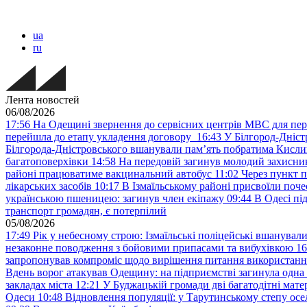
ua
ru
Лента новостей
06/08/2026
17:56
На Одещині звернення до сервісних центрів МВС для пер
перейшла до етапу укладення договору
16:43
У Білгород-Дніст
Білгорода-Дністровського вшанували пам’ять побратима Кислиц
багатоповерхівки
14:58
На передовій загинув молодий захисни
районі працюватиме вакцинальний автобус
11:02
Через пункт 
лікарських засобів
10:17
В Ізмаїльському районі присвоїли поч
українською пшеницею: загинув член екіпажу
09:44
В Одесі пі
транспорт громадян, є потерпілий
05/08/2026
17:49
Рік у небесному строю: Ізмаїльські поліцейські вшанувал
незаконне поводження з бойовими припасами та вибухівкою
16
запропонував компроміс щодо вирішення питання використанн
Вдень ворог атакував Одещину: на підприємстві загинула одна
закладах міста
12:21
У Буджацькій громади дві багатодітні мат
Одеси
10:48
Відновлення популяції: у Тарутинському степу ос