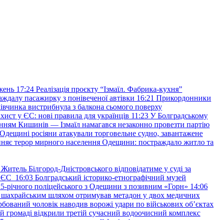
жень
17:24
Реалізація проєкту “Ізмаїл. Фабрика-кухня”
аждалу пасажирку з понівеченої автівки
16:21
Прикордонники
івчинка вистрибнула з балкона сьомого поверху
хист у ЄС: нові правила для українців
11:23
У Болградському
нням Кишинів — Ізмаїл намагався незаконно провезти партію
Одещині росіяни атакували торговельне судно, завантажене
няє терор мирного населення Одещини: постраждало житло та
Житель Білгород-Дністровського відповідатиме у суді за
в ЄС
16:03
Болградський історико-етнографічний музей
и 25-річного поліцейського з Одещини з позивним «Горн»
14:06
а шахрайським шляхом отримував метадон у двох медичних
рбований чоловік наводив ворожі удари по військових обʼєктах
ій громаді відкрили третій сучасний водоочисний комплекс