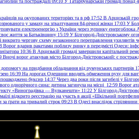
загиблий та постраждалі
09:10
У Татарбунарській громаді понад 
раїнців на окупованих територіях та в рф
17:52
В Арцизькій гро
озрюваного у замаху на зґвалтування 84-річної жінки
17:03
У Бол
уповувати електроенергію з України через зупинку енергоблока
своє життя за Батьківщину
15:19
У Білгороді-Дністровському ого
 викрито чергову схему незаконного переправлення ухилянтів ч
8
Ворог вдарив ракетами поблизу ринку в передмісті Одеси: 
анізатора
10:36
В Арцизькій громаді завершили капітальний ремон
9
Вночі ворог атакував місто Білгород-Дністровський: є постраж
у допомогу на придбання обладнання від румунських партнерів
1
узею
16:39
На дорогах Одещини вводять обмеження руху для вант
: пошкоджено буксир
14:37
Через два роки після загибелі у Білг
свого однорічного сина: дитина загинула на місці
12:59
Ворог ат
пункту «Виноградівка — Вулканешти»
11:22
У Білгород-Дністровс
змаїлі відкрито реєстрацію на участь в акції «Шкільний портфели
и за ґрати на тривалий строк
09:23
В Одесі внаслідок стрілянин