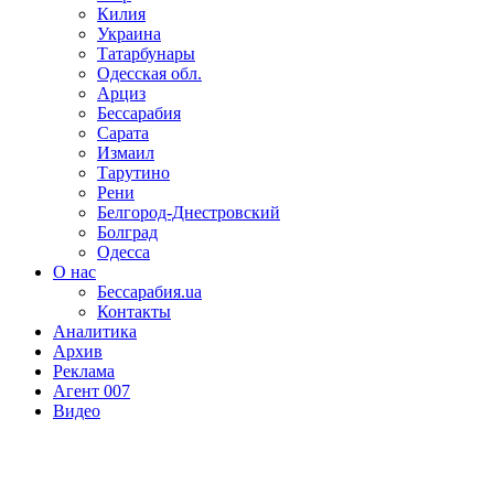
Килия
Украина
Татарбунары
Одесская обл.
Арциз
Бессарабия
Сарата
Измаил
Тарутино
Рени
Белгород-Днестровский
Болград
Одесса
О нас
Бессарабия.ua
Контакты
Аналитика
Архив
Реклама
Агент 007
Видео