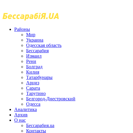
Районы
Мир
Украина
Одесская область
Бессарабия
Измаил
Рени
Болград
Килия
Татарбунары
Арциз
Сарата
Тарутино
Белгород-Днестровский
Одесса
Аналитика
Архив
О нас
Бессарабия.ua
Контакты