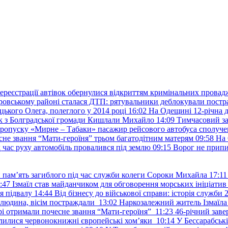
ереєстрації автівок обернулися відкриттям кримінальних провад
ровському районі сталася ДТП: рятувальники деблокували постр
ького Олега, полеглого у 2014 році
16:02
На Одещині 12-річна д
к з Болградської громади Кишлали Михайло
14:09
Тимчасовий за
пропуску «Мирне – Табаки» пасажир рейсового автобуса сполуче
есне звання “Мати-героїня” трьом багатодітним матерям
09:58
На 
д час руху автомобіль провалився під землю
09:15
Ворог не припи
и пам’ять загиблого під час служби колеги Сороки Михайла
17:11
:47
Ізмаїл став майданчиком для обговорення морських ініціати
я підвалу
14:44
Від бізнесу до військової справи: історія служб
 людина, вісім постраждали
13:02
Наркозалежний житель Ізмаїл
ері отримали почесне звання “Мати-героїня”
11:23
46-річний заве
елилися червонокнижні європейські хом’яки
10:14
У Бессарабськ