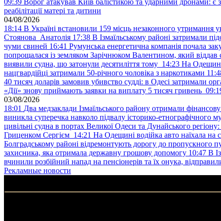
09:39
Ворог атакував Київ балістикою та ударними дронами: є 
реабілітації матері та дитини
04/08/2026
18:14
В Україні встановили 159 місць незаконного утримання ук
Стоянова Анатолія
17:38
В Ізмаїльському районі затримали під
чуми свиней
16:41
Румунська енергетична компанія почала зак
попрощалася із земляком Зарічнюком Валентином, який віддав 
виявили судна, що затонули десятиліття тому
14:23
На Одещині
нацгвардійці затримали 50-річного чоловіка з наркотиками
11:4
40 тисяч доларів замовив убивство судді: в Одесі затримали орг
«Дії» знову приймають заявки на виплату 5 тисяч гривень
09:1
03/08/2026
18:01
Два медзаклади Ізмаїльського району отримали фінансов
виникла суперечка навколо підвалу історико-етнографічного м
цивільні судна в портах Великої Одеси та Дунайського регіону
Гриценком Сергієм
14:21
На Одещині водійка авто наїхала на 
Болградському районі відремонтують дорогу до пропускного 
захисника, яка отримала державну грошову допомогу
10:47
В І
вчинили розбійний напад на пенсіонерів та їх онука, відправил
Рекламные новости