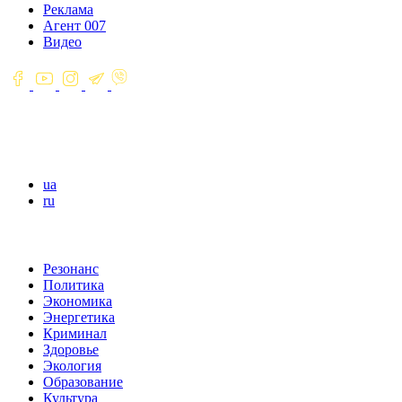
Реклама
Агент 007
Видео
ua
ru
Резонанс
Политика
Экономика
Энергетика
Криминал
Здоровье
Экология
Образование
Культура