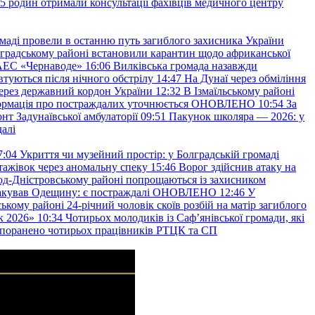
45 родин отримали консультації фахівців медичного центру
маді провели в останню путь загиблого захисника України
градському районі встановили карантин щодо африканської
 АЕС «Чернаводе»
16:06
Вилківська громада назавжди
втуються після нічного обстрілу
14:47
На Дунаї через обміління
ерез державний кордон України
12:32
В Ізмаїльському районі
інформація про постраждалих уточнюється ОНОВЛЕНО
10:54
За
т Задунаївської амбулаторії
09:51
Пакунок школяра — 2026: у
далі
7:04
Укриття чи музейний простір: у Болградській громаді
ажівок через аномальну спеку
15:46
Ворог здійснив атаку на
ород-Дністровському районі попрощаються із захисником
акував Одещину: є постраждалі ОНОВЛЕНО
12:46
У
ькому районі 24-річний чоловік скоїв розбій на матір загиблого
к 2026»
10:34
Чотирьох молодиків із Саф’янівської громади, які
и поранено чотирьох працівників РТЦК та СП