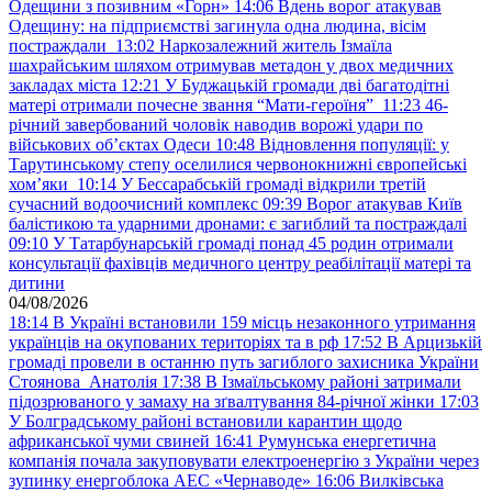
Одещини з позивним «Горн»
14:06
Вдень ворог атакував
Одещину: на підприємстві загинула одна людина, вісім
постраждали
13:02
Наркозалежний житель Ізмаїла
шахрайським шляхом отримував метадон у двох медичних
закладах міста
12:21
У Буджацькій громади дві багатодітні
матері отримали почесне звання “Мати-героїня”
11:23
46-
річний завербований чоловік наводив ворожі удари по
військових обʼєктах Одеси
10:48
Відновлення популяції: у
Тарутинському степу оселилися червонокнижні європейські
хом’яки
10:14
У Бессарабській громаді відкрили третій
сучасний водоочисний комплекс
09:39
Ворог атакував Київ
балістикою та ударними дронами: є загиблий та постраждалі
09:10
У Татарбунарській громаді понад 45 родин отримали
консультації фахівців медичного центру реабілітації матері та
дитини
04/08/2026
18:14
В Україні встановили 159 місць незаконного утримання
українців на окупованих територіях та в рф
17:52
В Арцизькій
громаді провели в останню путь загиблого захисника України
Стоянова Анатолія
17:38
В Ізмаїльському районі затримали
підозрюваного у замаху на зґвалтування 84-річної жінки
17:03
У Болградському районі встановили карантин щодо
африканської чуми свиней
16:41
Румунська енергетична
компанія почала закуповувати електроенергію з України через
зупинку енергоблока АЕС «Чернаводе»
16:06
Вилківська