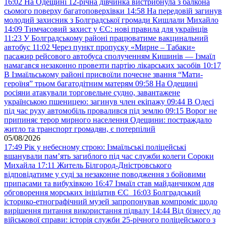
16:02
На Одещині 12-річна дівчинка вистрибнула з балкона
сьомого поверху багатоповерхівки
14:58
На передовій загинув
молодий захисник з Болградської громади Кишлали Михайло
14:09
Тимчасовий захист у ЄС: нові правила для українців
11:23
У Болградському районі працюватиме вакцинальний
автобус
11:02
Через пункт пропуску «Мирне – Табаки»
пасажир рейсового автобуса сполученням Кишинів — Ізмаїл
намагався незаконно провезти партію лікарських засобів
10:17
В Ізмаїльському районі присвоїли почесне звання “Мати-
героїня” трьом багатодітним матерям
09:58
На Одещині
росіяни атакували торговельне судно, завантажене
українською пшеницею: загинув член екіпажу
09:44
В Одесі
під час руху автомобіль провалився під землю
09:15
Ворог не
припиняє терор мирного населення Одещини: постраждало
житло та транспорт громадян, є потерпілий
05/08/2026
17:49
Рік у небесному строю: Ізмаїльські поліцейські
вшанували пам’ять загиблого під час служби колеги Сороки
Михайла
17:11
Житель Білгород-Дністровського
відповідатиме у суді за незаконне поводження з бойовими
припасами та вибухівкою
16:47
Ізмаїл став майданчиком для
обговорення морських ініціатив ЄС
16:03
Болградський
історико-етнографічний музей запропонував компроміс щодо
вирішення питання використання підвалу
14:44
Від бізнесу до
військової справи: історія служби 25-річного поліцейського з