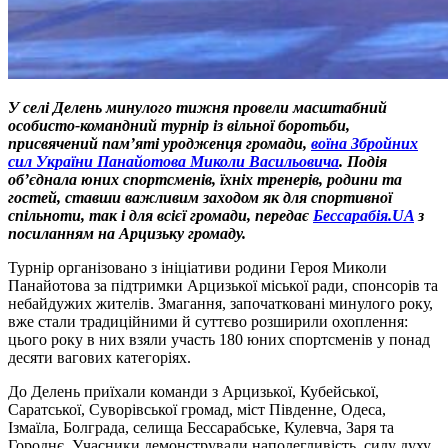
У селі Делень минулого тижня провели масштабний
особисто-командний турнір із вільної боротьби,
присвячений пам’яті уродженця громади,
воїна Збройних
сил України Панайотова Миколи Васильовича
. Подія
об’єднала юних спортсменів, їхніх тренерів, родини та
гостей, ставши важливим заходом як для спортивної
спільноти, так і для всієї громади, передає
Бессарабія.UA
з
посиланням на Арцизьку громаду.
Турнір організовано з ініціативи родини Героя Миколи
Панайотова за підтримки Арцизької міської ради, спонсорів та
небайдужих жителів. Змагання, започатковані минулого року,
вже стали традиційними й суттєво розширили охоплення:
цього року в них взяли участь 180 юних спортсменів у понад
десяти вагових категоріях.
До Делень приїхали команди з Арцизької, Кубейської,
Саратської, Суворівської громад, міст Південне, Одеса,
Ізмаїла, Болграда, селища Бессарабське, Кулевча, Заря та
Городнє. Учасники демонстрували наполегливість, силу духу