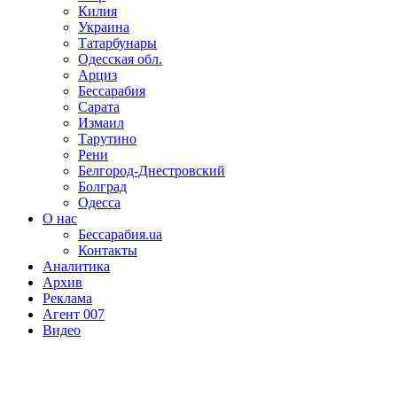
Килия
Украина
Татарбунары
Одесская обл.
Арциз
Бессарабия
Сарата
Измаил
Тарутино
Рени
Белгород-Днестровский
Болград
Одесса
О нас
Бессарабия.ua
Контакты
Аналитика
Архив
Реклама
Агент 007
Видео