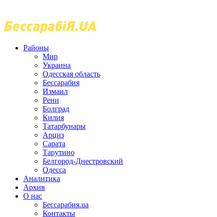
Районы
Мир
Украина
Одесская область
Бессарабия
Измаил
Рени
Болград
Килия
Татарбунары
Арциз
Сарата
Тарутино
Белгород-Днестровский
Одесса
Аналитика
Архив
О нас
Бессарабия.ua
Контакты