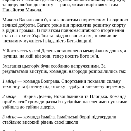
та щиру любов до спорту — риси, якими вирізнявся і сам
Панайотов Микола.
Микола Васильович був талановитим спортсменом і людиною
великої доброти. Багато років він присвятив розвитку спорту
в рідній громаді. Із початком повномасштабного вторгнення
став на захист України та віддав своє життя , проявивши
незламну мужність і відданість Батьківщині.
У його честь у селі Делень встановлено меморіальну дошку, а
вулиця, на якій він жив, тепер носить його ім’я.
Змагання цьогоріч були особливо напруженими. За
результатами виступів, командні нагороди розподілились так:
1 місце
— команда Болграда.
Спортсмени показали сильну
технічну та фізичну підготовку і здобули впевнену перемогу.
2 місце
— збірна Делень, Нової Іванівки та Плоцька.
Команда
приймаючої громади разом із сусідніми населеними пунктами
увійшла до трійки лідерів.
3 місце
— команда Ізмаїла.
Ізмаїльські борці підтвердили
стабільно високий рівень своєї школи.