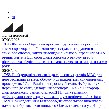
ua
ru
Лента новостей
07/08/2026
10:46
Жителька Одещини просила суд стягнути з росії 50
тисяч євро моральної шкоди через страх та порушення
звичного способу життя внаслідок військової агресії
09:34
42-
річний житель Білгород-Дністровського району за збут
пістолета та зберігання гранати можепотрапити за ґрати на сім
років
06/08/2026
17:56
На Одещині звернення до сервісних центрів МВС для
перереєстрації автівок обернулися відкриттям кримінальних
проваджень
17:24
Реалізація проєкту “Ізмаїл. Фабрика-кухня”
перейшла до етапу укладення договору
16:43
У Білгород-
Дністровському районі сталася ДТП: рятувальники
деблокували постраждалу пасажирку з понівеченої автівки
16:21
Прикордонники Білгорода-Дністровського вшанували
пам’ять побратима Кислицького Олега, полеглого у 2014 році