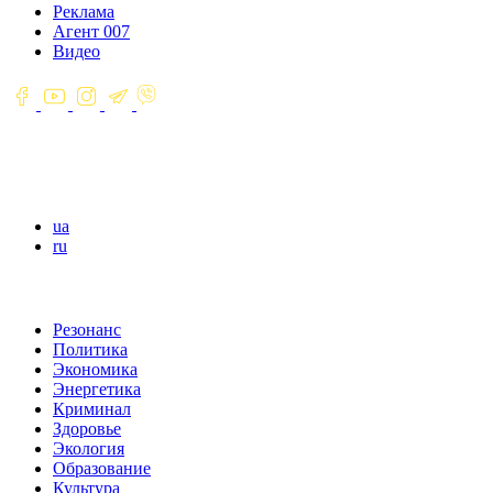
Реклама
Агент 007
Видео
ua
ru
Резонанс
Политика
Экономика
Энергетика
Криминал
Здоровье
Экология
Образование
Культура