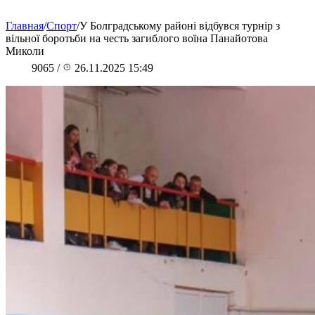
Главная
/
Спорт
/
У Болградському районі відбувся турнір з
вільної боротьби на честь загиблого воїна Панайотова
Миколи
9065
/
26.11.2025 15:49