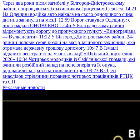
Через два роки після загибелі у Білгород-Дністровському
районі попрощаються із захисником Гриценком Сергієм
14:21
На Одещині водійка авто наїхала на свого однорічного сина:
дитина загинула на місці
12:59
Ворог атакував Одещину: є
постраждалі ОНОВЛЕНО
12:46
У Болградському районі
відремонтують дорогу до пропускного пункту «Виноградівка
— Вулканешти»
11:22
У Білгород-Дністровському районі 24-
річний чоловік скоїв розбій на матір загиблого захисника, яка
отримала державну грошову допомогу
10:47
В Ізмаїлі
відкрито реєстрацію на участь в акції «Шкільний портфелик
2026»
10:34
Чотирьох молодиків із Саф’янівської громади, які
вчинили розбійний напад на пенсіонерів та їх онука,
відправили за ґрати на тривалий строк
09:23
В Одесі
внаслідок стрілянини поранено чотирьох працівників РТЦК
та СП
Рекламные новости