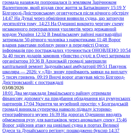
громада назавжди попрощалася із земляком Зарічнюком
Валентином, який віддав своє життя за Батьківщину
15:19
У
Білгороді-Дністровському оговтуються після нічного обстрілу
14:47
На Дунаї через обміління виявили судна, що затонули
десятиліття тому
14:23
На Одещині викрито чергову схему
незаконного переправлення ухилянтів через державний
кордон України
12:32
В Ізмаїльському районі нацгвардійці
затримали 50-річного чоловіка з наркотиками
11:48
Ворог
вдарив ракетами поблизу ринку в передмісті Одеси:
інформація про постраждалих уточнюється ОНОВЛЕНО
10:54
За 40 тисяч доларів замовив убивство судді: в Одесі затримали
організатора
10:36
В Арцизькій громаді завершили
капітальний ремонт Задунаївської амбулаторії
09:51
Пакунок
школяра — 2026: у «Дії» знову приймають заявки на виплату
5 тисяч гривень
09:19
Вночі ворог атакував місто Білгород-
Дністровський: є постраждалі
03/08/2026
18:01
Два медзаклади Ізмаїльського району отримали
фінансову допомогу на придбання обладнання від румунських
партнерів
17:04
Укриття чи музейний простір: у Болградській
громаді виникла суперечка навколо підвалу історико-
етнографічного музею
16:39
На дорогах Одещини вводять
обмеження руху для вантажівок через аномальну спеку
15:46
Ворог здійснив атаку на цивільні судна в портах Великої
Одеси та Дунайського регіону: пошкоджено буксир
14:37