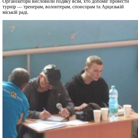
Організатори висловили подяку всім, хто допоміг провести
турнір — тренерам, волонтерам, спонсорам та Арцизькій
міській раді.