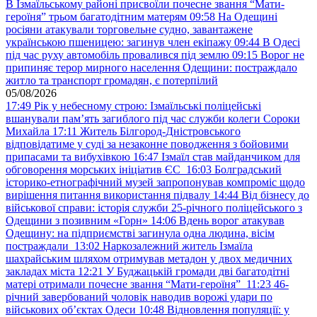
В Ізмаїльському районі присвоїли почесне звання “Мати-
героїня” трьом багатодітним матерям
09:58
На Одещині
росіяни атакували торговельне судно, завантажене
українською пшеницею: загинув член екіпажу
09:44
В Одесі
під час руху автомобіль провалився під землю
09:15
Ворог не
припиняє терор мирного населення Одещини: постраждало
житло та транспорт громадян, є потерпілий
05/08/2026
17:49
Рік у небесному строю: Ізмаїльські поліцейські
вшанували пам’ять загиблого під час служби колеги Сороки
Михайла
17:11
Житель Білгород-Дністровського
відповідатиме у суді за незаконне поводження з бойовими
припасами та вибухівкою
16:47
Ізмаїл став майданчиком для
обговорення морських ініціатив ЄС
16:03
Болградський
історико-етнографічний музей запропонував компроміс щодо
вирішення питання використання підвалу
14:44
Від бізнесу до
військової справи: історія служби 25-річного поліцейського з
Одещини з позивним «Горн»
14:06
Вдень ворог атакував
Одещину: на підприємстві загинула одна людина, вісім
постраждали
13:02
Наркозалежний житель Ізмаїла
шахрайським шляхом отримував метадон у двох медичних
закладах міста
12:21
У Буджацькій громади дві багатодітні
матері отримали почесне звання “Мати-героїня”
11:23
46-
річний завербований чоловік наводив ворожі удари по
військових обʼєктах Одеси
10:48
Відновлення популяції: у