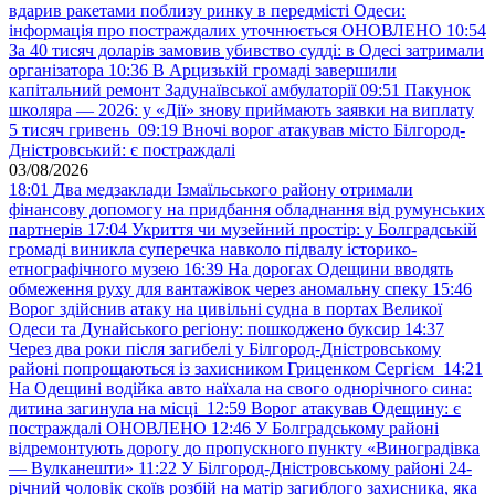
вдарив ракетами поблизу ринку в передмісті Одеси:
інформація про постраждалих уточнюється ОНОВЛЕНО
10:54
За 40 тисяч доларів замовив убивство судді: в Одесі затримали
організатора
10:36
В Арцизькій громаді завершили
капітальний ремонт Задунаївської амбулаторії
09:51
Пакунок
школяра — 2026: у «Дії» знову приймають заявки на виплату
5 тисяч гривень
09:19
Вночі ворог атакував місто Білгород-
Дністровський: є постраждалі
03/08/2026
18:01
Два медзаклади Ізмаїльського району отримали
фінансову допомогу на придбання обладнання від румунських
партнерів
17:04
Укриття чи музейний простір: у Болградській
громаді виникла суперечка навколо підвалу історико-
етнографічного музею
16:39
На дорогах Одещини вводять
обмеження руху для вантажівок через аномальну спеку
15:46
Ворог здійснив атаку на цивільні судна в портах Великої
Одеси та Дунайського регіону: пошкоджено буксир
14:37
Через два роки після загибелі у Білгород-Дністровському
районі попрощаються із захисником Гриценком Сергієм
14:21
На Одещині водійка авто наїхала на свого однорічного сина:
дитина загинула на місці
12:59
Ворог атакував Одещину: є
постраждалі ОНОВЛЕНО
12:46
У Болградському районі
відремонтують дорогу до пропускного пункту «Виноградівка
— Вулканешти»
11:22
У Білгород-Дністровському районі 24-
річний чоловік скоїв розбій на матір загиблого захисника, яка