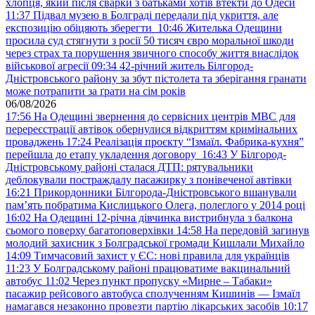
хлопця, який після сварки з батьками хотів втекти до Одеси
11:37
Підвал музею в Болграді передали під укриття, але
експозицію обіцяють зберегти
10:46
Жителька Одещини
просила суд стягнути з росії 50 тисяч євро моральної шкоди
через страх та порушення звичного способу життя внаслідок
військової агресії
09:34
42-річний житель Білгород-
Дністровського району за збут пістолета та зберігання гранати
може потрапити за ґрати на сім років
06/08/2026
17:56
На Одещині звернення до сервісних центрів МВС для
перереєстрації автівок обернулися відкриттям кримінальних
проваджень
17:24
Реалізація проєкту “Ізмаїл. Фабрика-кухня”
перейшла до етапу укладення договору
16:43
У Білгород-
Дністровському районі сталася ДТП: рятувальники
деблокували постраждалу пасажирку з понівеченої автівки
16:21
Прикордонники Білгорода-Дністровського вшанували
пам’ять побратима Кислицького Олега, полеглого у 2014 році
16:02
На Одещині 12-річна дівчинка вистрибнула з балкона
сьомого поверху багатоповерхівки
14:58
На передовій загинув
молодий захисник з Болградської громади Кишлали Михайло
14:09
Тимчасовий захист у ЄС: нові правила для українців
11:23
У Болградському районі працюватиме вакцинальний
автобус
11:02
Через пункт пропуску «Мирне – Табаки»
пасажир рейсового автобуса сполученням Кишинів — Ізмаїл
намагався незаконно провезти партію лікарських засобів
10:17