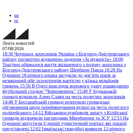
ua
ru
Лента новостей
07/08/2026
18:36
Чотирьох захисників України з Білгород-Дністровського
району посмертно відзначено орденом «За мужність»
18:00
Трагічно обірвалося життя звільненого з полону захисника з
Білгород-Дністровського району Щербини Павла
16:28
На
Одещині 18-річного юнака засудили до дев’яти років за
незаконний обіг психотропів вартістю у кілька мільйонів
гривень
15:56
В Одесі внаслідок ворожого удару пошкоджено
футбольний стадіон “Чорноморець”
15:49
У Буджацькій
громаді відкрили Алею Слави на честь полеглих захисників
14:48
У Бессарабській громаді розпочали громадське
обговорення щодо перейменування вулиці на честь полеглого
поліцейського
14:12
Військовослужбовців запасу з Кілійської
громади відзначили нагородами Міноборони та ЗСУ
12:53
На
Одещині запустили Єдиний туристичний портал: які локації
представлені
12:02
Ізмаїльські гвардійці виявили 12-річного