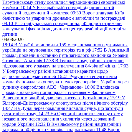
Тарутинському степу оселилися червонокнижні європейські
хом’яки
10:14
У Бессарабській громаді відкрили третій
сучасний водоочисний комплекс
09:39
Ворог атакував Київ
балістикою та ударними дронами: є загиблий та постраждалі
09:10
У Татарбунарській громаді понад 45 родин отримали
консультації фахівців медичного центру реабілітації матері та
дитини
04/08/2026
18:14
В Україні встановили 159 місць незаконного утримання
українців на окупованих територіях та в рф
17:52
В Арцизькій
громаді провели в останню путь загиблого захисника України
Стоянова Анатолія
17:38
В Ізмаїльському районі затримали
підозрюваного у замаху на зґвалтування 84-річної жінки
17:03
У Болградському районі встановили карантин щодо
африканської чуми свиней
16:41
Румунська енергетична
компанія почала закуповувати електроенергію з України через
зупинку енергоблока АЕС «Чернаводе»
16:06
Вилківська
громада назавжди попрощалася із земляком Зарічнюком
Валентином, який віддав своє життя за Батьківщину
15:19
У
Білгороді-Дністровському оговтуються після нічного обстрілу
14:47
На Дунаї через обміління виявили судна, що затонули
десятиліття тому
14:23
На Одещині викрито чергову схему
незаконного переправлення ухилянтів через державний
кордон України
12:32
В Ізмаїльському районі нацгвардійці
затримали 50-річного чоловіка з наркотиками
11:48
Ворог