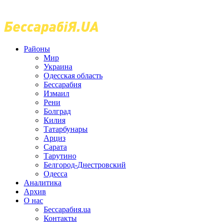
Районы
Мир
Украина
Одесская область
Бессарабия
Измаил
Рени
Болград
Килия
Татарбунары
Арциз
Сарата
Тарутино
Белгород-Днестровский
Одесса
Аналитика
Архив
О нас
Бессарабия.ua
Контакты