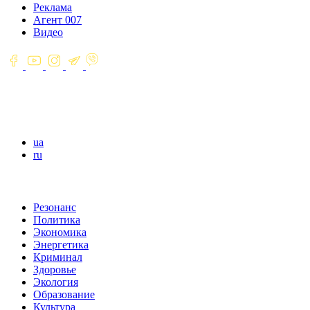
Реклама
Агент 007
Видео
ua
ru
Резонанс
Политика
Экономика
Энергетика
Криминал
Здоровье
Экология
Образование
Культура