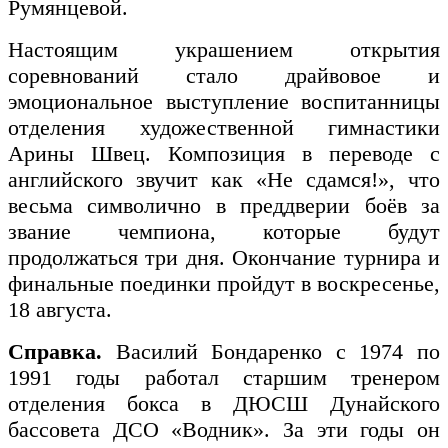
Румянцевой.
Настоящим украшением открытия
соревнований стало драйвовое и
эмоциональное выступление воспитанницы
отделения художественной гимнастики
Арины Швец. Композиция в переводе с
английского звучит как «Не сдамся!», что
весьма символично в преддверии боёв за
звание чемпиона, которые будут
продолжаться три дня. Окончание турнира и
финальные поединки пройдут в воскресенье,
18 августа.
Справка.
Василий Бондаренко с 1974 по
1991 годы работал старшим тренером
отделения бокса в ДЮСШ Дунайского
бассовета ДСО «Водник». За эти годы он