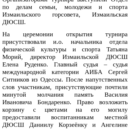
по делам семьи, молодежи и спорта
Измаильского горсовета, Измаильская
ДЮСШ.
На церемонии открытия турнира
присутствовали и.о. начальника отдела
физической культуры и спорта Татьяна
Морий, директор Измаильской ДЮСШ
Елена Руденко. Главный судья – судья
международной категории АИБА Сергей
Ситников из Одессы. После напутственных
слов участникам, присутствующие почтили
минутой молчания память Василия
Ивановича Бондаренко. Право возложить
корзину с цветами на его могилу
предоставили воспитанникам местной
ДЮСШ Даниилу Корзеёнку и Ангелине