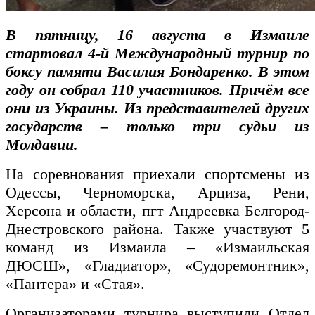
В пятницу, 16 августа в Измаиле
стартовал 4-й Международный турнир по
боксу памяти Василия Бондаренко. В этом
году он собрал 110 участников. Причём все
они из Украины. Из представителей других
государств – только три судьи из
Молдавии.
На соревнования приехали спортсмены из
Одессы, Черноморска, Арциза, Рени,
Херсона и области, пгт Андреевка Белгород-
Днестровского района. Также участвуют 5
команд из Измаила – «Измаильская
ДЮСШ», «Гладиатор», «Судоремонтник»,
«Пантера» и «Стая».
Организаторами турнира выступили Отдел