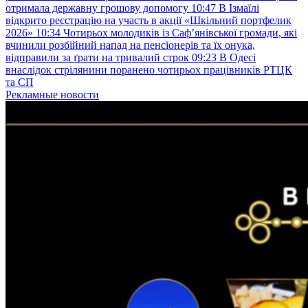
отримала державну грошову допомогу
10:47
В Ізмаїлі
відкрито реєстрацію на участь в акції «Шкільний портфелик
2026»
10:34
Чотирьох молодиків із Саф’янівської громади, які
вчинили розбійний напад на пенсіонерів та їх онука,
відправили за ґрати на тривалий строк
09:23
В Одесі
внаслідок стрілянини поранено чотирьох працівників РТЦК
та СП
Рекламные новости