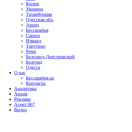
Килия
Украина
Татарбунары
Одесская обл.
Арциз
Бессарабия
Сарата
Измаил
Тарутино
Рени
Белгород-Днестровский
Болград
Одесса
О нас
Бессарабия.ua
Контакты
Аналитика
Архив
Реклама
Агент 007
Видео