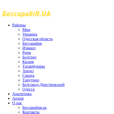
Районы
Мир
Украина
Одесская область
Бессарабия
Измаил
Рени
Болград
Килия
Татарбунары
Арциз
Сарата
Тарутино
Белгород-Днестровский
Одесса
Аналитика
Архив
О нас
Бессарабия.ua
Контакты