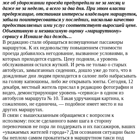
же об удорожании проезда предупредили не за месяц и
даже не за неделю, а всего за два дня. При этом власти
предержащие, отстаивая интересы владельцев маршруток,
забыли поинтересоваться у последних, насколько качество
предоставляемых ими услуг соответствует выросшей цене.
Объективную и независимую оценку «маршрутному»
сервису в Измаиле дал дождь…
В редакцию стали обращаться возмущенные пассажиры
маршруток. К их недовольству повышением стоимости
проезда добавилось негодование, вызванное условиями, в
которых приходится ездить. Цену подняли, а уровень
обслуживания остался жуткий. И речь не только о старых
автобусах, замызганных сидениях, дошло уже до того, что в
дождливые дни людям приходится в салоне либо набрасывать
на голову капюшоны, либо же открывать зонты. Сегодня, 12
декабря, местный житель прислал в редакцию фотографии и
видео, демонстрирующие уровень «сервиса» в одном из
автобусов маршрута № 10. Такая удручающая картина, к
сожалению, не единична, — подобное имеет место и на
других маршрутах.
В связи с вышесказанным обращаемся с вопросом к
исполкому: после сделанного вами шага в сторону
перевозчиков не пора ли поддержать и их пассажиров, ваших
«уважаемых жителей города»? Для осознания ситуации было
бы неплохо самим прокатиться в маршрутном такси под