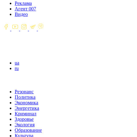
Реклама
Агент 007
Видео
ua
ru
Резонанс
Политика
Экономика
Энергетика
Криминал
Здоровье
Экология
Образование
Культура