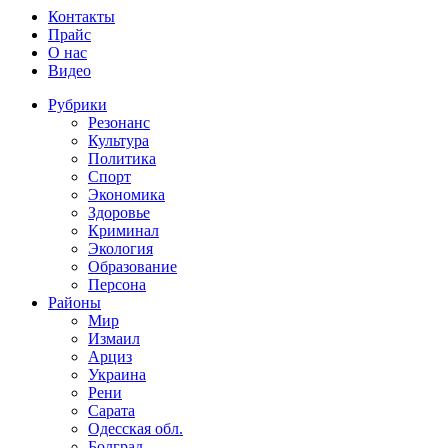
Контакты
Прайс
О нас
Видео
Рубрики
Резонанс
Культура
Политика
Спорт
Экономика
Здоровье
Криминал
Экология
Образование
Персона
Районы
Мир
Измаил
Арциз
Украина
Рени
Сарата
Одесская обл.
Болград