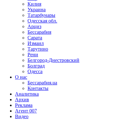
Килия
Украина
Татарбунары
Одесская обл.
Арциз
Бессарабия
Сарата
Измаил
Тарутино
Рени
Белгород-Днестровский
Болград
Одесса
О нас
Бессарабия.ua
Контакты
Аналитика
Архив
Реклама
Агент 007
Видео