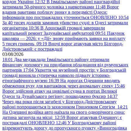
кордон України
12:32
В Ізмаїльському районі нацгвардійці
затримали 50-річного чоловіка з наркотиками
11:48
Ворог
вдарив ракетами поблизу ринку в передмісті Одеси:
інформація про постраждалих уточнюється ОНОВЛЕНО
10:54
За 40 тисяч доларів замовив убивство судді: в Одесі затримали
організатора
10:36
В Арцизькій громаді завершили
капітальний ремонт Задунаївської амбулаторії
09:51
Пакунок
школяра — 2026: у «Дії» знову приймають заявки на виплату
5 тисяч гривень
09:19
Вночі ворог атакував місто Білгород-
Дністровський: є постраждалі
03/08/2026
18:01
Два медзаклади Ізмаїльського району отримали
фінансову допомогу на придбання обладнання від румунських
партнерів
17:04
Укриття чи музейний простір: у Болградській
громаді виникла суперечка навколо підвалу історико-
етнографічного музею
16:39
На дорогах Одещини вводять
обмеження руху для вантажівок через аномальну спеку
15:46
Ворог здійснив атаку на цивільні судна в портах Великої
Одеси та Дунайського регіону: пошкоджено буксир
14:37
Через два роки після загибелі у Білгород-Дністровському
районі попрощаються із захисником Гриценком Сергієм
14:21
На Одещині водійка авто наїхала на свого однорічного сина:
дитина загинула на місці
12:59
Ворог атакував Одещину: є
постраждалі ОНОВЛЕНО
12:46
У Болградському районі
відремонтують дорогу до пропускного пункту «Виноградівка