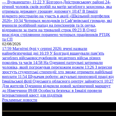
— Вулканешти»
11:22
У Білгород-Дністровському районі 24-
річний чоловік скоїв розбій на матір загиблого захисника, яка
отримала державну грошову допомогу
10:47
В Ізмаїлі
відкрито реєстрацію на участь в акції «Шкільний портфелик
2026»
10:34
Чотирьох молодиків із Саф’янівської громади, які
вчинили розбійний напад на пенсіонерів та їх онука,
відправили за ґрати на тривалий строк
09:23
В Одесі
внаслідок стрілянини поранено чотирьох працівників РТЦК
та СП
02/08/2026
17:59
Магнітні бурі у серпні 2026: вчені назвали
найнебезпечніші дні
16:19
У Болграді вшанували пам’ять
загиблих військовослужбовців десантних військ різних
поколінь та часів
14:58
На Одещині патрульні затримали
чоловіка, який погрожував перехожим ножем
13:26
З вересня
зростуть студентські стипендії: хто зможе отримати найбільші
виплати
11:54
Шукачам роботи: актуальні пропозиції праці від
Ізмаїльської філії Одеського обласного центру зайнятості
10:27
Для жителів Одещини відкрили новий залізничний маршрут
до Німеччини
09:08
Особиста безпека: в Ізмаїлі провели
інтерактивний квест для підлітків
Рекламные новости