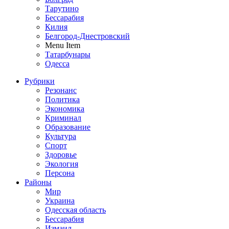
Тарутино
Бессарабия
Килия
Белгород-Днестровский
Menu Item
Татарбунары
Одесса
Рубрики
Резонанс
Политика
Экономика
Криминал
Образование
Культура
Спорт
Здоровье
Экология
Персона
Районы
Мир
Украина
Одесская область
Бессарабия
Измаил