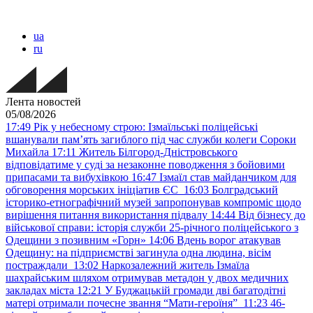
ua
ru
Лента новостей
05/08/2026
17:49
Рік у небесному строю: Ізмаїльські поліцейські
вшанували пам’ять загиблого під час служби колеги Сороки
Михайла
17:11
Житель Білгород-Дністровського
відповідатиме у суді за незаконне поводження з бойовими
припасами та вибухівкою
16:47
Ізмаїл став майданчиком для
обговорення морських ініціатив ЄС
16:03
Болградський
історико-етнографічний музей запропонував компроміс щодо
вирішення питання використання підвалу
14:44
Від бізнесу до
військової справи: історія служби 25-річного поліцейського з
Одещини з позивним «Горн»
14:06
Вдень ворог атакував
Одещину: на підприємстві загинула одна людина, вісім
постраждали
13:02
Наркозалежний житель Ізмаїла
шахрайським шляхом отримував метадон у двох медичних
закладах міста
12:21
У Буджацькій громади дві багатодітні
матері отримали почесне звання “Мати-героїня”
11:23
46-