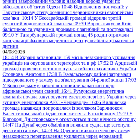
річний завербований чоловік наводив ворожі удари по
військових обʼєктах Одеси
10:48
Відновлення популяції: у
Тарутинському степу оселилися червонокнижні європейські
хом’яки
10:14
У Бессарабській громаді відкрили третій
сучасний водоочисний комплекс
09:39
Ворог атакував Київ
балістикою та ударними дронами: є загиблий та постраждалі
09:10
У Татарбунарській громаді понад 45 родин отримали
консультації фахівців медичного центру реабілітації матері та
дитини
04/08/2026
18:14
В Україні встановили 159 місць незаконного утримання
українців на окупованих територіях та в рф
17:52
В Арцизькій
громаді провели в останню путь загиблого захисника України
Стоянова Анатолія
17:38
В Ізмаїльському районі затримали
підозрюваного у замаху на зґвалтування 84-річної жінки
17:03
У Болградському районі встановили карантин щодо
африканської чуми свиней
16:41
Румунська енергетична
компанія почала закуповувати електроенергію з України через
зупинку енергоблока АЕС «Чернаводе»
16:06
Вилківська
громада назавжди попрощалася із земляком Зарічнюком
Валентином, який віддав своє життя за Батьківщину
15:19
У
Білгороді-Дністровському оговтуються після нічного обстрілу
14:47
На Дунаї через обміління виявили судна, що затонули
десятиліття тому
14:23
На Одещині викрито чергову схему
незаконного переправлення ухилянтів через державний