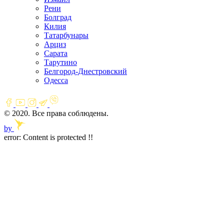
Рени
Болград
Килия
Татарбунары
Арциз
Сарата
Тарутино
Белгород-Днестровский
Одесса
© 2020. Все права соблюдены.
by
error:
Content is protected !!