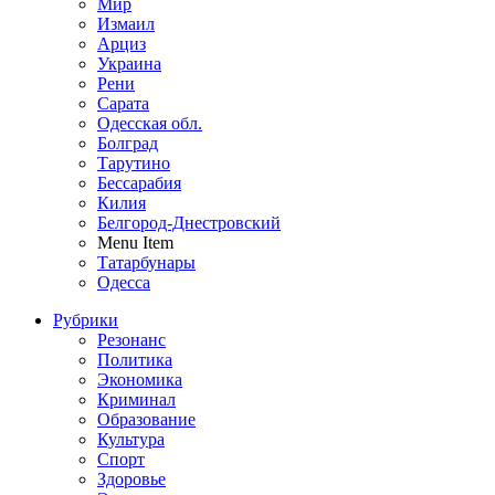
Мир
Измаил
Арциз
Украина
Рени
Сарата
Одесская обл.
Болград
Тарутино
Бессарабия
Килия
Белгород-Днестровский
Menu Item
Татарбунары
Одесса
Рубрики
Резонанс
Политика
Экономика
Криминал
Образование
Культура
Спорт
Здоровье