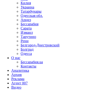
Килия
Украина
Татарбунары
Одесская обл.
Арциз
Бессарабия
Сарата
Измаил
Тарутино
Рени
Белгород-Днестровский
Болград
Одесса
О нас
Бессарабия.ua
Контакты
Аналитика
Архив
Реклама
Агент 007
Видео