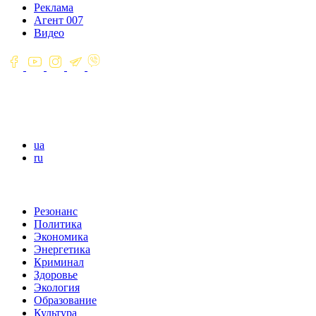
Реклама
Агент 007
Видео
ua
ru
Резонанс
Политика
Экономика
Энергетика
Криминал
Здоровье
Экология
Образование
Культура