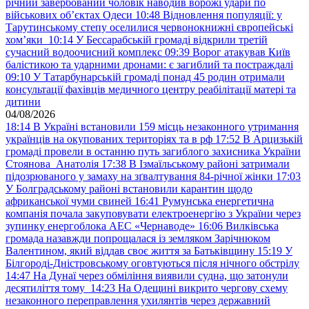
річний завербований чоловік наводив ворожі удари по
військових обʼєктах Одеси
10:48
Відновлення популяції: у
Тарутинському степу оселилися червонокнижні європейські
хом’яки
10:14
У Бессарабській громаді відкрили третій
сучасний водоочисний комплекс
09:39
Ворог атакував Київ
балістикою та ударними дронами: є загиблий та постраждалі
09:10
У Татарбунарській громаді понад 45 родин отримали
консультації фахівців медичного центру реабілітації матері та
дитини
04/08/2026
18:14
В Україні встановили 159 місць незаконного утримання
українців на окупованих територіях та в рф
17:52
В Арцизькій
громаді провели в останню путь загиблого захисника України
Стоянова Анатолія
17:38
В Ізмаїльському районі затримали
підозрюваного у замаху на зґвалтування 84-річної жінки
17:03
У Болградському районі встановили карантин щодо
африканської чуми свиней
16:41
Румунська енергетична
компанія почала закуповувати електроенергію з України через
зупинку енергоблока АЕС «Чернаводе»
16:06
Вилківська
громада назавжди попрощалася із земляком Зарічнюком
Валентином, який віддав своє життя за Батьківщину
15:19
У
Білгороді-Дністровському оговтуються після нічного обстрілу
14:47
На Дунаї через обміління виявили судна, що затонули
десятиліття тому
14:23
На Одещині викрито чергову схему
незаконного переправлення ухилянтів через державний