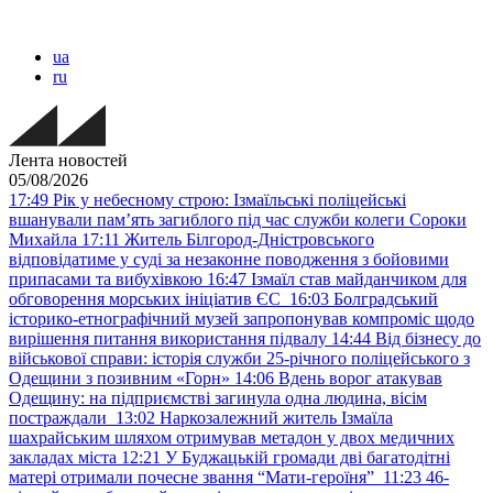
ua
ru
Лента новостей
05/08/2026
17:49
Рік у небесному строю: Ізмаїльські поліцейські
вшанували пам’ять загиблого під час служби колеги Сороки
Михайла
17:11
Житель Білгород-Дністровського
відповідатиме у суді за незаконне поводження з бойовими
припасами та вибухівкою
16:47
Ізмаїл став майданчиком для
обговорення морських ініціатив ЄС
16:03
Болградський
історико-етнографічний музей запропонував компроміс щодо
вирішення питання використання підвалу
14:44
Від бізнесу до
військової справи: історія служби 25-річного поліцейського з
Одещини з позивним «Горн»
14:06
Вдень ворог атакував
Одещину: на підприємстві загинула одна людина, вісім
постраждали
13:02
Наркозалежний житель Ізмаїла
шахрайським шляхом отримував метадон у двох медичних
закладах міста
12:21
У Буджацькій громади дві багатодітні
матері отримали почесне звання “Мати-героїня”
11:23
46-