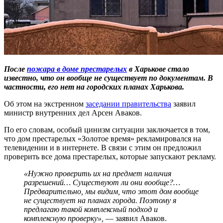
После
пожара в доме престарелых
в Харькове стало
известно, что он вообще не существует по документам. В
частности, его нет на городских планах Харькова.
Об этом на экстренном
заседании правительства
заявил
министр внутренних дел Арсен Аваков.
По его словам, особый цинизм ситуации заключается в том,
что дом престарелых «Золотое время» рекламировался на
телевидении и в интернете. В связи с этим он предложил
проверить все дома престарелых, которые запускают рекламу.
«Нужно проверить их на предмет наличия
разрешений… Существуют ли они вообще?…
Предварительно, мы видим, что этот дом вообще
не существует на планах города. Поэтому я
предлагаю такой комплексный подход и
комплексную проверку»,
— заявил Аваков.