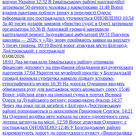
кордон України
12:32
В Ізмаїльському районі нацгвардійці
затримали 50-річного чоловіка з наркотиками
11:48
Ворог
вдарив ракетами поблизу ринку в передмісті Одеси:
інформація про постраждалих уточнюється ОНОВЛЕНО
10:54
За 40 тисяч доларів замовив убивство судді: в Одесі затримали
організатора
10:36
В Арцизькій громаді завершили
капітальний ремонт Задунаївської амбулаторії
09:51
Пакунок
школяра — 2026: у «Дії» знову приймають заявки на виплату
5 тисяч гривень
09:19
Вночі ворог атакував місто Білгород-
Дністровський: є постраждалі
03/08/2026
18:01
Два медзаклади Ізмаїльського району отримали
фінансову допомогу на придбання обладнання від румунських
партнерів
17:04
Укриття чи музейний простір: у Болградській
громаді виникла суперечка навколо підвалу історико-
етнографічного музею
16:39
На дорогах Одещини вводять
обмеження руху для вантажівок через аномальну спеку
15:46
Ворог здійснив атаку на цивільні судна в портах Великої
Одеси та Дунайського регіону: пошкоджено буксир
14:37
Через два роки після загибелі у Білгород-Дністровському
районі попрощаються із захисником Гриценком Сергієм
14:21
На Одещині водійка авто наїхала на свого однорічного сина:
дитина загинула на місці
12:59
Ворог атакував Одещину: є
постраждалі ОНОВЛЕНО
12:46
У Болградському районі
відремонтують дорогу до пропускного пункту «Виноградівка