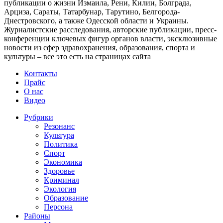
публикации о жизни Измаила, Рени, Килии, Болграда,
Арциза, Сараты, Татарбунар, Тарутино, Белгорода-
Днестровского, а также Одесской области и Украины.
Журналистские расследования, авторские публикации, пресс-
конференции ключевых фигур органов власти, эксклюзивные
новости из сфер здравохранения, образования, спорта и
культуры – все это есть на страницах сайта
Контакты
Прайс
О нас
Видео
Рубрики
Резонанс
Культура
Политика
Спорт
Экономика
Здоровье
Криминал
Экология
Образование
Персона
Районы