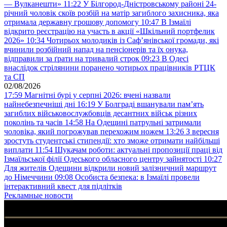
— Вулканешти»
11:22
У Білгород-Дністровському районі 24-
річний чоловік скоїв розбій на матір загиблого захисника, яка
отримала державну грошову допомогу
10:47
В Ізмаїлі
відкрито реєстрацію на участь в акції «Шкільний портфелик
2026»
10:34
Чотирьох молодиків із Саф’янівської громади, які
вчинили розбійний напад на пенсіонерів та їх онука,
відправили за ґрати на тривалий строк
09:23
В Одесі
внаслідок стрілянини поранено чотирьох працівників РТЦК
та СП
02/08/2026
17:59
Магнітні бурі у серпні 2026: вчені назвали
найнебезпечніші дні
16:19
У Болграді вшанували пам’ять
загиблих військовослужбовців десантних військ різних
поколінь та часів
14:58
На Одещині патрульні затримали
чоловіка, який погрожував перехожим ножем
13:26
З вересня
зростуть студентські стипендії: хто зможе отримати найбільші
виплати
11:54
Шукачам роботи: актуальні пропозиції праці від
Ізмаїльської філії Одеського обласного центру зайнятості
10:27
Для жителів Одещини відкрили новий залізничний маршрут
до Німеччини
09:08
Особиста безпека: в Ізмаїлі провели
інтерактивний квест для підлітків
Рекламные новости