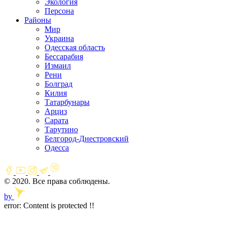
Экология
Персона
Районы
Мир
Украина
Одесская область
Бессарабия
Измаил
Рени
Болград
Килия
Татарбунары
Арциз
Сарата
Тарутино
Белгород-Днестровский
Одесса
© 2020. Все права соблюдены.
by
error:
Content is protected !!