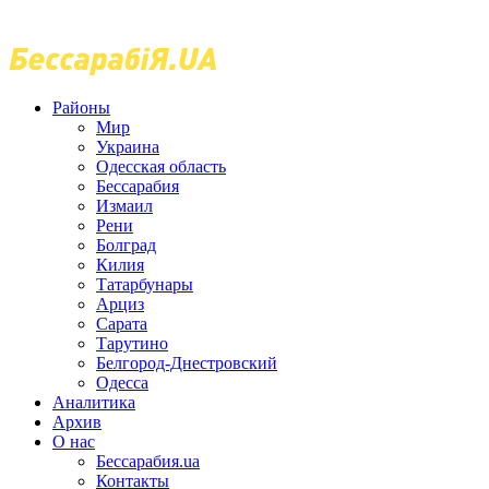
Районы
Мир
Украина
Одесская область
Бессарабия
Измаил
Рени
Болград
Килия
Татарбунары
Арциз
Сарата
Тарутино
Белгород-Днестровский
Одесса
Аналитика
Архив
О нас
Бессарабия.ua
Контакты