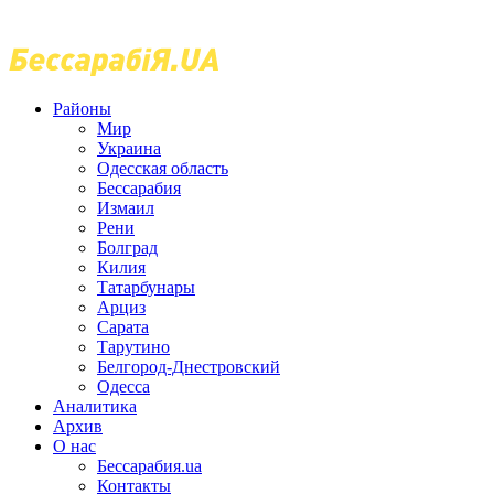
Районы
Мир
Украина
Одесская область
Бессарабия
Измаил
Рени
Болград
Килия
Татарбунары
Арциз
Сарата
Тарутино
Белгород-Днестровский
Одесса
Аналитика
Архив
О нас
Бессарабия.ua
Контакты