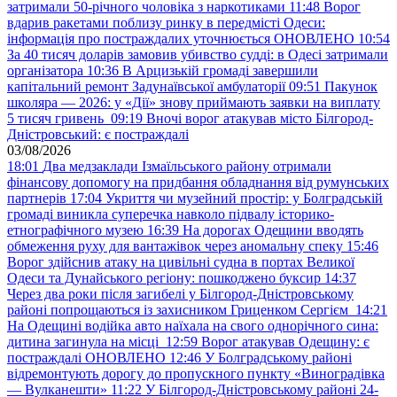
затримали 50-річного чоловіка з наркотиками
11:48
Ворог
вдарив ракетами поблизу ринку в передмісті Одеси:
інформація про постраждалих уточнюється ОНОВЛЕНО
10:54
За 40 тисяч доларів замовив убивство судді: в Одесі затримали
організатора
10:36
В Арцизькій громаді завершили
капітальний ремонт Задунаївської амбулаторії
09:51
Пакунок
школяра — 2026: у «Дії» знову приймають заявки на виплату
5 тисяч гривень
09:19
Вночі ворог атакував місто Білгород-
Дністровський: є постраждалі
03/08/2026
18:01
Два медзаклади Ізмаїльського району отримали
фінансову допомогу на придбання обладнання від румунських
партнерів
17:04
Укриття чи музейний простір: у Болградській
громаді виникла суперечка навколо підвалу історико-
етнографічного музею
16:39
На дорогах Одещини вводять
обмеження руху для вантажівок через аномальну спеку
15:46
Ворог здійснив атаку на цивільні судна в портах Великої
Одеси та Дунайського регіону: пошкоджено буксир
14:37
Через два роки після загибелі у Білгород-Дністровському
районі попрощаються із захисником Гриценком Сергієм
14:21
На Одещині водійка авто наїхала на свого однорічного сина:
дитина загинула на місці
12:59
Ворог атакував Одещину: є
постраждалі ОНОВЛЕНО
12:46
У Болградському районі
відремонтують дорогу до пропускного пункту «Виноградівка
— Вулканешти»
11:22
У Білгород-Дністровському районі 24-