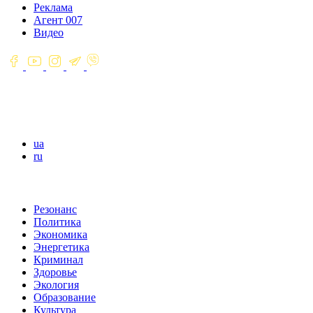
Реклама
Агент 007
Видео
ua
ru
Резонанс
Политика
Экономика
Энергетика
Криминал
Здоровье
Экология
Образование
Культура