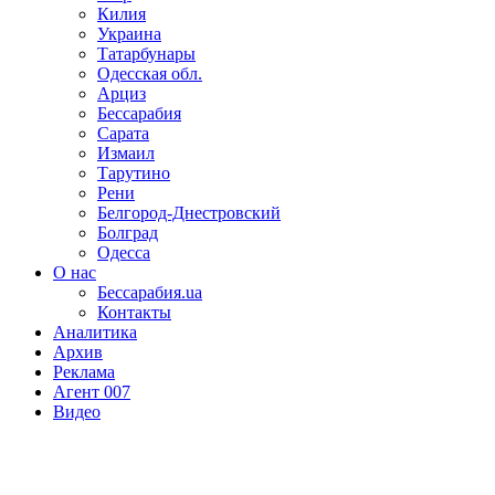
Килия
Украина
Татарбунары
Одесская обл.
Арциз
Бессарабия
Сарата
Измаил
Тарутино
Рени
Белгород-Днестровский
Болград
Одесса
О нас
Бессарабия.ua
Контакты
Аналитика
Архив
Реклама
Агент 007
Видео