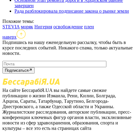
Основной этап ремонта дороги в Арцизском районе
завершен
Рада разблокировала подписание закона о рынке земли
Похожие темы:
STEVIA
моряк
Нигерия
освобождение
плен
наверх
Подпишись на нашу еженедельную рассылку, чтобы быть в
курсе последних событий. Никакого спама, только актуальные
новости.
Подписаться
На сайте БессарабіЯ.UA вы найдете самые свежие
публикации о жизни Измаила, Рени, Килии, Болграда,
Арциза, Сараты, Татарбунар, Тарутино, Белгорода-
Днестровского, а также Одесской области и Украины.
Журналистские расследования, авторские публикации, пресс-
конференции ключевых фигур органов власти, эксклюзивные
новости из сфер здравохранения, образования, спорта и
культуры – все это есть на страницах сайта