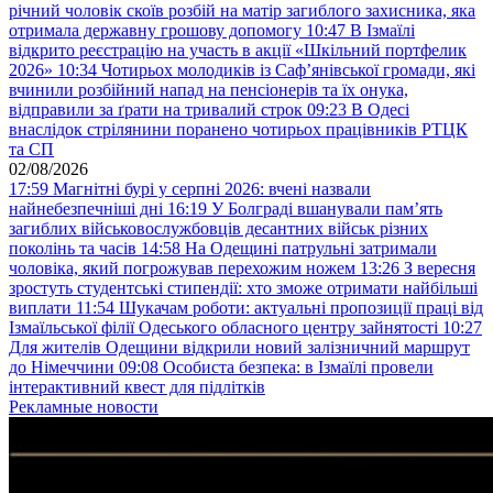
річний чоловік скоїв розбій на матір загиблого захисника, яка
отримала державну грошову допомогу
10:47
В Ізмаїлі
відкрито реєстрацію на участь в акції «Шкільний портфелик
2026»
10:34
Чотирьох молодиків із Саф’янівської громади, які
вчинили розбійний напад на пенсіонерів та їх онука,
відправили за ґрати на тривалий строк
09:23
В Одесі
внаслідок стрілянини поранено чотирьох працівників РТЦК
та СП
02/08/2026
17:59
Магнітні бурі у серпні 2026: вчені назвали
найнебезпечніші дні
16:19
У Болграді вшанували пам’ять
загиблих військовослужбовців десантних військ різних
поколінь та часів
14:58
На Одещині патрульні затримали
чоловіка, який погрожував перехожим ножем
13:26
З вересня
зростуть студентські стипендії: хто зможе отримати найбільші
виплати
11:54
Шукачам роботи: актуальні пропозиції праці від
Ізмаїльської філії Одеського обласного центру зайнятості
10:27
Для жителів Одещини відкрили новий залізничний маршрут
до Німеччини
09:08
Особиста безпека: в Ізмаїлі провели
інтерактивний квест для підлітків
Рекламные новости