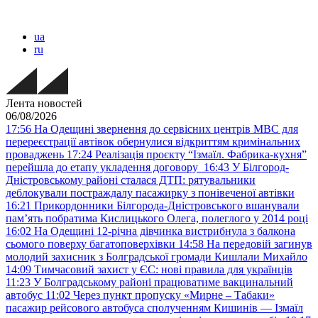
ua
ru
Лента новостей
06/08/2026
17:56
На Одещині звернення до сервісних центрів МВС для
перереєстрації автівок обернулися відкриттям кримінальних
проваджень
17:24
Реалізація проєкту “Ізмаїл. Фабрика-кухня”
перейшла до етапу укладення договору
16:43
У Білгород-
Дністровському районі сталася ДТП: рятувальники
деблокували постраждалу пасажирку з понівеченої автівки
16:21
Прикордонники Білгорода-Дністровського вшанували
пам’ять побратима Кислицького Олега, полеглого у 2014 році
16:02
На Одещині 12-річна дівчинка вистрибнула з балкона
сьомого поверху багатоповерхівки
14:58
На передовій загинув
молодий захисник з Болградської громади Кишлали Михайло
14:09
Тимчасовий захист у ЄС: нові правила для українців
11:23
У Болградському районі працюватиме вакцинальний
автобус
11:02
Через пункт пропуску «Мирне – Табаки»
пасажир рейсового автобуса сполученням Кишинів — Ізмаїл