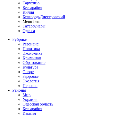
Тарутино
Бессарабия
Килия
Белгород-Днестровский
Menu Item
Татарбунары
Одесса
Рубрики
Резонанс
Политика
Экономика
Криминал
Образование
Культура
Спорт
Здоровье
Экология
Персона
Районы
Мир
Украина
Одесская область
Бессарабия
Измаил