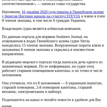
соотечественников», — написал глава государства.
Напомним,
16 декабря 2020 года пираты в Гвинейском заливе
у берегов Нигерии напали на сухогруз STEVIA
и взяли в плен
8 членов экипажа, в том числе 6 граждан Украины.
Владельцем судна является албанская компания.
По данным портала для моряков Seafarers Journal, на
атакованном в водах Гвинейского залива судне Stevia
находились 15 членов экипажа. Вооруженные пираты взяли в
заложники 8 членов экипажа и скрылись в неизвестном
направлении.
В редакцию морского портала тогда написала дочь одного из
захваченных моряков. По ее информации, на судне отец
работает старшим помощником капитана, и он точно в числе
заложников.
Она уточнила, что из 8 заложников — 6 украинцев (капитан,
старший помощник, 2-й помощник капитана, старший
механик, электромеханик и вайпер).
Подпишитесь на канал и читайте новости в удобное для Вас
время