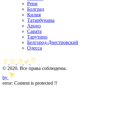
Рени
Болград
Килия
Татарбунары
Арциз
Сарата
Тарутино
Белгород-Днестровский
Одесса
© 2020. Все права соблюдены.
by
error:
Content is protected !!