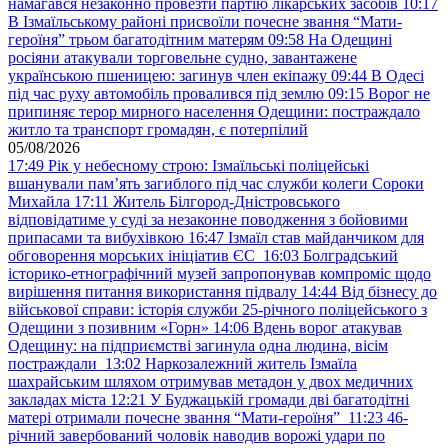
намагався незаконно провезти партію лікарських засобів
10:17
В Ізмаїльському районі присвоїли почесне звання “Мати-
героїня” трьом багатодітним матерям
09:58
На Одещині
росіяни атакували торговельне судно, завантажене
українською пшеницею: загинув член екіпажу
09:44
В Одесі
під час руху автомобіль провалився під землю
09:15
Ворог не
припиняє терор мирного населення Одещини: постраждало
житло та транспорт громадян, є потерпілий
05/08/2026
17:49
Рік у небесному строю: Ізмаїльські поліцейські
вшанували пам’ять загиблого під час служби колеги Сороки
Михайла
17:11
Житель Білгород-Дністровського
відповідатиме у суді за незаконне поводження з бойовими
припасами та вибухівкою
16:47
Ізмаїл став майданчиком для
обговорення морських ініціатив ЄС
16:03
Болградський
історико-етнографічний музей запропонував компроміс щодо
вирішення питання використання підвалу
14:44
Від бізнесу до
військової справи: історія служби 25-річного поліцейського з
Одещини з позивним «Горн»
14:06
Вдень ворог атакував
Одещину: на підприємстві загинула одна людина, вісім
постраждали
13:02
Наркозалежний житель Ізмаїла
шахрайським шляхом отримував метадон у двох медичних
закладах міста
12:21
У Буджацькій громади дві багатодітні
матері отримали почесне звання “Мати-героїня”
11:23
46-
річний завербований чоловік наводив ворожі удари по