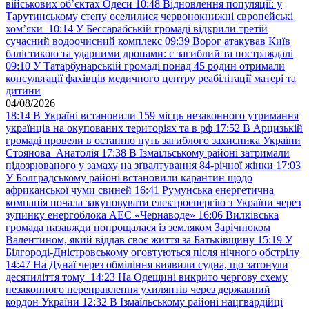
військових обʼєктах Одеси
10:48
Відновлення популяції: у
Тарутинському степу оселилися червонокнижні європейські
хом’яки
10:14
У Бессарабській громаді відкрили третій
сучасний водоочисний комплекс
09:39
Ворог атакував Київ
балістикою та ударними дронами: є загиблий та постраждалі
09:10
У Татарбунарській громаді понад 45 родин отримали
консультації фахівців медичного центру реабілітації матері та
дитини
04/08/2026
18:14
В Україні встановили 159 місць незаконного утримання
українців на окупованих територіях та в рф
17:52
В Арцизькій
громаді провели в останню путь загиблого захисника України
Стоянова Анатолія
17:38
В Ізмаїльському районі затримали
підозрюваного у замаху на зґвалтування 84-річної жінки
17:03
У Болградському районі встановили карантин щодо
африканської чуми свиней
16:41
Румунська енергетична
компанія почала закуповувати електроенергію з України через
зупинку енергоблока АЕС «Чернаводе»
16:06
Вилківська
громада назавжди попрощалася із земляком Зарічнюком
Валентином, який віддав своє життя за Батьківщину
15:19
У
Білгороді-Дністровському оговтуються після нічного обстрілу
14:47
На Дунаї через обміління виявили судна, що затонули
десятиліття тому
14:23
На Одещині викрито чергову схему
незаконного переправлення ухилянтів через державний
кордон України
12:32
В Ізмаїльському районі нацгвардійці