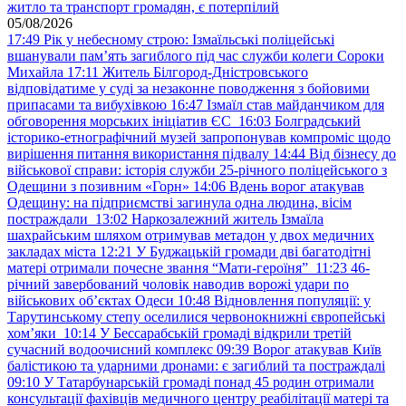
житло та транспорт громадян, є потерпілий
05/08/2026
17:49
Рік у небесному строю: Ізмаїльські поліцейські
вшанували пам’ять загиблого під час служби колеги Сороки
Михайла
17:11
Житель Білгород-Дністровського
відповідатиме у суді за незаконне поводження з бойовими
припасами та вибухівкою
16:47
Ізмаїл став майданчиком для
обговорення морських ініціатив ЄС
16:03
Болградський
історико-етнографічний музей запропонував компроміс щодо
вирішення питання використання підвалу
14:44
Від бізнесу до
військової справи: історія служби 25-річного поліцейського з
Одещини з позивним «Горн»
14:06
Вдень ворог атакував
Одещину: на підприємстві загинула одна людина, вісім
постраждали
13:02
Наркозалежний житель Ізмаїла
шахрайським шляхом отримував метадон у двох медичних
закладах міста
12:21
У Буджацькій громади дві багатодітні
матері отримали почесне звання “Мати-героїня”
11:23
46-
річний завербований чоловік наводив ворожі удари по
військових обʼєктах Одеси
10:48
Відновлення популяції: у
Тарутинському степу оселилися червонокнижні європейські
хом’яки
10:14
У Бессарабській громаді відкрили третій
сучасний водоочисний комплекс
09:39
Ворог атакував Київ
балістикою та ударними дронами: є загиблий та постраждалі
09:10
У Татарбунарській громаді понад 45 родин отримали
консультації фахівців медичного центру реабілітації матері та