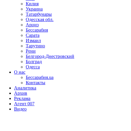
Килия
Украина
Татарбунары
Одесская обл.
Арциз
Бессарабия
Сарата
Измаил
Тарутино
Рени
Белгород-Днестровский
Болград
Одесса
О нас
Бессарабия.ua
Контакты
Аналитика
Архив
Реклама
Агент 007
Видео