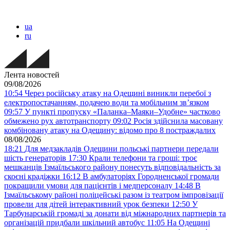
ua
ru
Лента новостей
09/08/2026
10:54
Через російську атаку на Одещині виникли перебої з
електропостачанням, подачею води та мобільним звʼязком
09:57
У пункті пропуску «Паланка–Маяки–Удобне» частково
обмежено рух автотранспорту
09:02
Росія здійснила масовану
комбіновану атаку на Одещину: відомо про 8 постраждалих
08/08/2026
18:21
Для медзакладів Одещини польські партнери передали
шість генераторів
17:30
Крали телефони та гроші: троє
мешканців Ізмаїльського району понесуть відповідальність за
скоєні крадіжки
16:12
В амбулаторіях Городненської громади
покращили умови для пацієнтів і медперсоналу
14:48
В
Ізмаїльському районі поліцейські разом із театром імпровізації
провели для дітей інтерактивний урок безпеки
12:50
У
Тарбунарській громаді за донати від міжнародних партнерів та
організацій придбали шкільний автобус
11:05
На Одещині