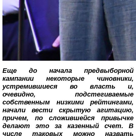
Еще до начала предвыборной
кампании некоторые чиновники,
устремившиеся во власть и,
очевидно, подстегиваемые
собственным низкими рейтингами,
начали вести скрытую агитацию,
причем, по сложившейся привычке
делают это за казенный счет. В
числе таковых можно назвать