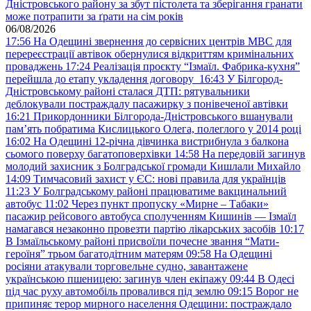
Дністровського району за збут пістолета та зберігання гранати
може потрапити за ґрати на сім років
06/08/2026
17:56
На Одещині звернення до сервісних центрів МВС для
перереєстрації автівок обернулися відкриттям кримінальних
проваджень
17:24
Реалізація проєкту “Ізмаїл. Фабрика-кухня”
перейшла до етапу укладення договору
16:43
У Білгород-
Дністровському районі сталася ДТП: рятувальники
деблокували постраждалу пасажирку з понівеченої автівки
16:21
Прикордонники Білгорода-Дністровського вшанували
пам’ять побратима Кислицького Олега, полеглого у 2014 році
16:02
На Одещині 12-річна дівчинка вистрибнула з балкона
сьомого поверху багатоповерхівки
14:58
На передовій загинув
молодий захисник з Болградської громади Кишлали Михайло
14:09
Тимчасовий захист у ЄС: нові правила для українців
11:23
У Болградському районі працюватиме вакцинальний
автобус
11:02
Через пункт пропуску «Мирне – Табаки»
пасажир рейсового автобуса сполученням Кишинів — Ізмаїл
намагався незаконно провезти партію лікарських засобів
10:17
В Ізмаїльському районі присвоїли почесне звання “Мати-
героїня” трьом багатодітним матерям
09:58
На Одещині
росіяни атакували торговельне судно, завантажене
українською пшеницею: загинув член екіпажу
09:44
В Одесі
під час руху автомобіль провалився під землю
09:15
Ворог не
припиняє терор мирного населення Одещини: постраждало