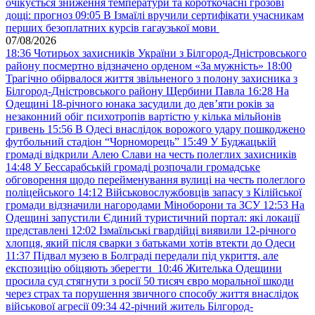
очікується зниження температури та короткочасні грозові
дощі: прогноз
09:05
В Ізмаїлі вручили сертифікати учасникам
перших безоплатних курсів гагаузької мови
07/08/2026
18:36
Чотирьох захисників України з Білгород-Дністровського
району посмертно відзначено орденом «За мужність»
18:00
Трагічно обірвалося життя звільненого з полону захисника з
Білгород-Дністровського району Щербини Павла
16:28
На
Одещині 18-річного юнака засудили до дев’яти років за
незаконний обіг психотропів вартістю у кілька мільйонів
гривень
15:56
В Одесі внаслідок ворожого удару пошкоджено
футбольний стадіон “Чорноморець”
15:49
У Буджацькій
громаді відкрили Алею Слави на честь полеглих захисників
14:48
У Бессарабській громаді розпочали громадське
обговорення щодо перейменування вулиці на честь полеглого
поліцейського
14:12
Військовослужбовців запасу з Кілійської
громади відзначили нагородами Міноборони та ЗСУ
12:53
На
Одещині запустили Єдиний туристичний портал: які локації
представлені
12:02
Ізмаїльські гвардійці виявили 12-річного
хлопця, який після сварки з батьками хотів втекти до Одеси
11:37
Підвал музею в Болграді передали під укриття, але
експозицію обіцяють зберегти
10:46
Жителька Одещини
просила суд стягнути з росії 50 тисяч євро моральної шкоди
через страх та порушення звичного способу життя внаслідок
військової агресії
09:34
42-річний житель Білгород-