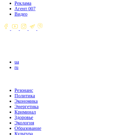
Реклама
Агент 007
Видео
ua
ru
Резонанс
Политика
Экономика
Энергетика
Криминал
Здоровье
Экология
Образование
Культура