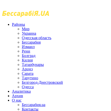
Районы
Мир
Украина
Одесская область
Бессарабия
Измаил
Рени
Болград
Килия
Татарбунары
Арциз
Сарата
Тарутино
Белгород-Днестровский
Одесса
Аналитика
Архив
О нас
Бессарабия.ua
Контакты