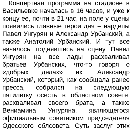
…Концертная программа на стадионе в
Васильевке началась в 16 часов, и уже к
концу ее, почти в 21 час, на поле у сцены
появились главные герои дня – нардепы
Павел Унгурян и Александр Урбанский, а
также Анатолий Урбанский. И тут все
началось: поднявшись на сцену, Павел
Унгурян на все лады расхваливал
братьев Урбанских, что-то говоря о
«добрых делах» их. Александр
Урбанский, который, как сообщала ранее
пресса, собрался на следующую
пятилетку осесть в областном совете,
расхваливал своего брата, а также
Вениамина Унгуряна, являющегося
официальным советником председателя
Одесского облсовета. Суть заслуг этих