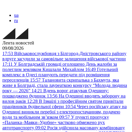
ua
ru
Лента новостей
09/08/2026
17:53
Військовослужбовця з Білгород-Дністровського району
вдруге засудили за самовільне залишення військової частини
17:11
У Болградській громаді оголошено День жалоби за
полеглим земляком Кишлали Михайлом
16:49
Готельний
комплекс в Одесі планують передати під розміщення
переселенців
15:57
Талановита скрипалька з Бахмута, яка
живе в Болграді, стала лауреаткою конкурсу “Молода людина
року — 2026”
14:21
Вдень ворог атакував Одещину:
пошкоджено будинок
13:56
На Одещині вводять заборону на
вилов раків
12:28
В Ізмаїлі з професійним святом привітали
працівників будівельної сфери
10:54
Через російську атаку на
Одещині виникли перебої з електропостачанням, подачею
води та мобільним звʼязком
09:57
У пункті пропуску
«Паланка–Маяки–Удобне» частково обмежено рух
автотранспорту
09:02
Росія здійснила масовану комбіновану