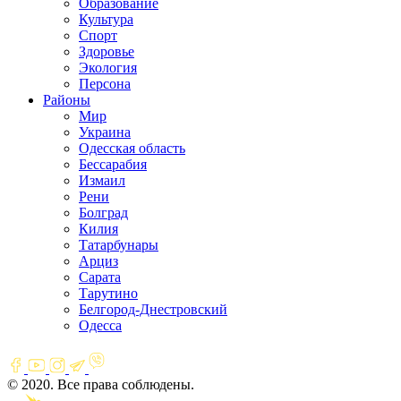
Образование
Культура
Спорт
Здоровье
Экология
Персона
Районы
Мир
Украина
Одесская область
Бессарабия
Измаил
Рени
Болград
Килия
Татарбунары
Арциз
Сарата
Тарутино
Белгород-Днестровский
Одесса
© 2020. Все права соблюдены.