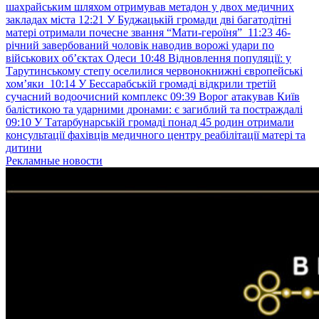
шахрайським шляхом отримував метадон у двох медичних
закладах міста
12:21
У Буджацькій громади дві багатодітні
матері отримали почесне звання “Мати-героїня”
11:23
46-
річний завербований чоловік наводив ворожі удари по
військових обʼєктах Одеси
10:48
Відновлення популяції: у
Тарутинському степу оселилися червонокнижні європейські
хом’яки
10:14
У Бессарабській громаді відкрили третій
сучасний водоочисний комплекс
09:39
Ворог атакував Київ
балістикою та ударними дронами: є загиблий та постраждалі
09:10
У Татарбунарській громаді понад 45 родин отримали
консультації фахівців медичного центру реабілітації матері та
дитини
Рекламные новости