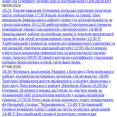
атаку на Одещину: відомо про 8 постраждалих ОНОВЛЕНО
08/08/2026
18:21
Для медзакладів Одещини польські партнери передали
шість генераторів
17:30
Крали телефони та гроші: троє
мешканців Ізмаїльського району понесуть відповідальність за
скоєні крадіжки
16:12
В амбулаторіях Городненської громади
покращили умови для пацієнтів і медперсоналу
14:48
В
Ізмаїльському районі поліцейські разом із театром імпровізації
провели для дітей інтерактивний урок безпеки
12:50
У
Тарбунарській громаді за донати від міжнародних партнерів та
організацій придбали шкільний автобус
11:05
На Одещині
очікується зниження температури та короткочасні грозові
дощі: прогноз
09:05
В Ізмаїлі вручили сертифікати учасникам
перших безоплатних курсів гагаузької мови
07/08/2026
18:36
Чотирьох захисників України з Білгород-Дністровського
району посмертно відзначено орденом «За мужність»
18:00
Трагічно обірвалося життя звільненого з полону захисника з
Білгород-Дністровського району Щербини Павла
16:28
На
Одещині 18-річного юнака засудили до дев’яти років за
незаконний обіг психотропів вартістю у кілька мільйонів
гривень
15:56
В Одесі внаслідок ворожого удару пошкоджено
футбольний стадіон “Чорноморець”
15:49
У Буджацькій
громаді відкрили Алею Слави на честь полеглих захисників
14:48
У Бессарабській громаді розпочали громадське