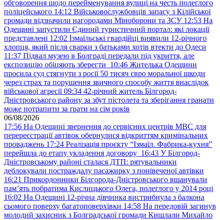
обговорення щодо перейменування вулиці на честь полеглого
поліцейського
14:12
Військовослужбовців запасу з Кілійської
громади відзначили нагородами Міноборони та ЗСУ
12:53
На
Одещині запустили Єдиний туристичний портал: які локації
представлені
12:02
Ізмаїльські гвардійці виявили 12-річного
хлопця, який після сварки з батьками хотів втекти до Одеси
11:37
Підвал музею в Болграді передали під укриття, але
експозицію обіцяють зберегти
10:46
Жителька Одещини
просила суд стягнути з росії 50 тисяч євро моральної шкоди
через страх та порушення звичного способу життя внаслідок
військової агресії
09:34
42-річний житель Білгород-
Дністровського району за збут пістолета та зберігання гранати
може потрапити за ґрати на сім років
06/08/2026
17:56
На Одещині звернення до сервісних центрів МВС для
перереєстрації автівок обернулися відкриттям кримінальних
проваджень
17:24
Реалізація проєкту “Ізмаїл. Фабрика-кухня”
перейшла до етапу укладення договору
16:43
У Білгород-
Дністровському районі сталася ДТП: рятувальники
деблокували постраждалу пасажирку з понівеченої автівки
16:21
Прикордонники Білгорода-Дністровського вшанували
пам’ять побратима Кислицького Олега, полеглого у 2014 році
16:02
На Одещині 12-річна дівчинка вистрибнула з балкона
сьомого поверху багатоповерхівки
14:58
На передовій загинув
молодий захисник з Болградської громади Кишлали Михайло