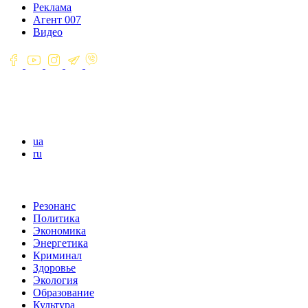
Реклама
Агент 007
Видео
ua
ru
Резонанс
Политика
Экономика
Энергетика
Криминал
Здоровье
Экология
Образование
Культура