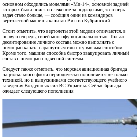
основном обходились моделями «Ми-14», основной задачей
которых были поиск и слежение за подлодками, то теперь
задач стало больше, — сообщил один из командиров
вертолетной машины капитан Виктор Кубринский.
Стоит отметить, что вертолеты этой модели отличаются, в
первую очередь, своей многофункциональностью. Только
десантирование личного состава можно выполнять с
помощью каната парашутным или штурмовым способом.
Кроме того, машина способна быстро эвакуировать личный
состав с помощью подвесной системы.
Следует также отметить, что морская авиационная бригада
национального флота периодически пополняется не только
техникой, но и выпускниками соответствующего учебного
заведения Воздушных сил ВС Украины. Сейчас бригада
ожидает следующего пополнения.