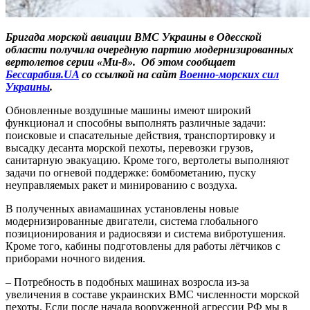
Бригада морской авиации ВМС Украины в Одесской
области получила очередную партию модернизированных
вертолетов серии «Ми-8». Об этом сообщает
Бессарабия.UA
со ссылкой на сайт
Военно-морских сил
Украины
.
Обновленные воздушные машины имеют широкий
функционал и способны выполнять различные задачи:
поисковые и спасательные действия, транспортировку и
высадку десанта морской пехоты, перевозки грузов,
санитарную эвакуацию. Кроме того, вертолеты выполняют
задачи по огневой поддержке: бомбометанию, пуску
неуправляемых ракет и минированию с воздуха.
В полученных авиамашинах установлены новые
модернизированные двигатели, система глобального
позиционирования и радиосвязи и система вибротушения.
Кроме того, кабины подготовлены для работы лётчиков с
приборами ночного видения.
– Потребность в подобных машинах возросла из-за
увеличения в составе украинских ВМС численности морской
пехоты. Если после начала вооруженной агрессии РФ мы в