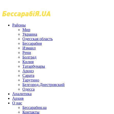
Районы
Мир
Украина
Одесская область
Бессарабия
Измаил
Рени
Болград
Килия
Татарбунары
Арциз
Сарата
Тарутино
Белгород-Днестровский
Одесса
Аналитика
Архив
О нас
Бессарабия.ua
Контакты