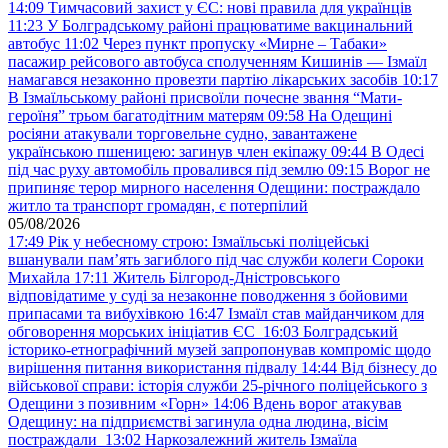
14:09
Тимчасовий захист у ЄС: нові правила для українців
11:23
У Болградському районі працюватиме вакцинальний
автобус
11:02
Через пункт пропуску «Мирне – Табаки»
пасажир рейсового автобуса сполученням Кишинів — Ізмаїл
намагався незаконно провезти партію лікарських засобів
10:17
В Ізмаїльському районі присвоїли почесне звання “Мати-
героїня” трьом багатодітним матерям
09:58
На Одещині
росіяни атакували торговельне судно, завантажене
українською пшеницею: загинув член екіпажу
09:44
В Одесі
під час руху автомобіль провалився під землю
09:15
Ворог не
припиняє терор мирного населення Одещини: постраждало
житло та транспорт громадян, є потерпілий
05/08/2026
17:49
Рік у небесному строю: Ізмаїльські поліцейські
вшанували пам’ять загиблого під час служби колеги Сороки
Михайла
17:11
Житель Білгород-Дністровського
відповідатиме у суді за незаконне поводження з бойовими
припасами та вибухівкою
16:47
Ізмаїл став майданчиком для
обговорення морських ініціатив ЄС
16:03
Болградський
історико-етнографічний музей запропонував компроміс щодо
вирішення питання використання підвалу
14:44
Від бізнесу до
військової справи: історія служби 25-річного поліцейського з
Одещини з позивним «Горн»
14:06
Вдень ворог атакував
Одещину: на підприємстві загинула одна людина, вісім
постраждали
13:02
Наркозалежний житель Ізмаїла