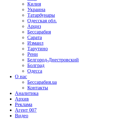
Килия
Украина
Татарбунары
Одесская обл.
Арциз
Бессарабия
Сарата
Измаил
Тарутино
Рени
Белгород-Днестровский
Болград
Одесса
О нас
Бессарабия.ua
Контакты
Аналитика
Архив
Реклама
Агент 007
Видео