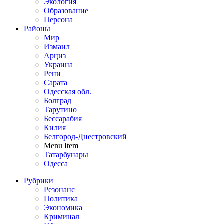
Экология
Образование
Персона
Районы
Мир
Измаил
Арциз
Украина
Рени
Сарата
Одесская обл.
Болград
Тарутино
Бессарабия
Килия
Белгород-Днестровский
Menu Item
Татарбунары
Одесса
Рубрики
Резонанс
Политика
Экономика
Криминал