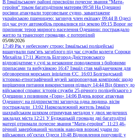
В Ізмаїльському районі присвоїли почесне звання “Мати-
героїня” трьом багатодітним матерям
09:58
На Одещині
росіяни атакували торговельне судно, завантажене
українською пшеницею: загинув член екіпажу
09:44
В Одесі
під час руху автомобіль провалився під землю
09:15
Ворог не
припиняє терор мирного населення Одещини: постраждало
житло та транспорт громадян, є потерпілий
05/08/2026
17:49
Рік у небесному строю: Ізмаїльські поліцейські
вшанували пам’ять загиблого під час служби колеги Сороки
Михайла
17:11
Житель Білгород-Дністровського
відповідатиме у суді за незаконне поводження з бойовими
припасами та вибухівкою
16:47
Ізмаїл став майданчиком для
обговорення морських ініціатив ЄС
16:03
Болградський
історико-етнографічний музей запропонував компроміс щодо
вирішення питання використання підвалу
14:44
Від бізнесу до
військової справи: історія служби 25-річного поліцейського з
Одещини з позивним «Горн»
14:06
Вдень ворог атакував
Одещину: на підприємстві загинула одна людина, вісім
постраждали
13:02
Наркозалежний житель Ізмаїла
шахрайським шляхом отримував метадон у двох медичних
закладах міста
12:21
У Буджацькій громади дві багатодітні
матері отримали почесне звання “Мати-героїня”
11:23
46-
річний завербований чоловік наводив ворожі удари по
військових обʼєктах Одеси
10:48
Відновлення популяції: у