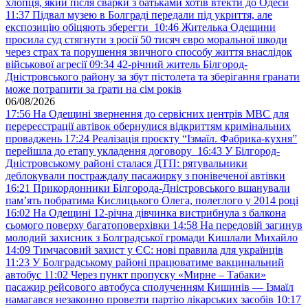
хлопця, який після сварки з батьками хотів втекти до Одеси
11:37
Підвал музею в Болграді передали під укриття, але
експозицію обіцяють зберегти
10:46
Жителька Одещини
просила суд стягнути з росії 50 тисяч євро моральної шкоди
через страх та порушення звичного способу життя внаслідок
військової агресії
09:34
42-річний житель Білгород-
Дністровського району за збут пістолета та зберігання гранати
може потрапити за ґрати на сім років
06/08/2026
17:56
На Одещині звернення до сервісних центрів МВС для
перереєстрації автівок обернулися відкриттям кримінальних
проваджень
17:24
Реалізація проєкту “Ізмаїл. Фабрика-кухня”
перейшла до етапу укладення договору
16:43
У Білгород-
Дністровському районі сталася ДТП: рятувальники
деблокували постраждалу пасажирку з понівеченої автівки
16:21
Прикордонники Білгорода-Дністровського вшанували
пам’ять побратима Кислицького Олега, полеглого у 2014 році
16:02
На Одещині 12-річна дівчинка вистрибнула з балкона
сьомого поверху багатоповерхівки
14:58
На передовій загинув
молодий захисник з Болградської громади Кишлали Михайло
14:09
Тимчасовий захист у ЄС: нові правила для українців
11:23
У Болградському районі працюватиме вакцинальний
автобус
11:02
Через пункт пропуску «Мирне – Табаки»
пасажир рейсового автобуса сполученням Кишинів — Ізмаїл
намагався незаконно провезти партію лікарських засобів
10:17