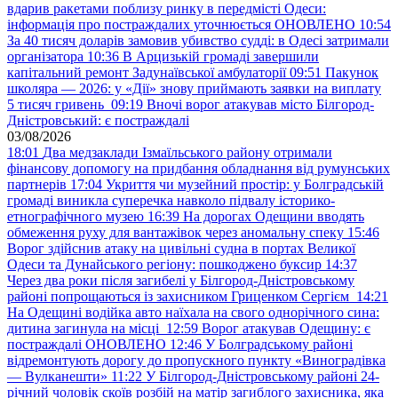
вдарив ракетами поблизу ринку в передмісті Одеси:
інформація про постраждалих уточнюється ОНОВЛЕНО
10:54
За 40 тисяч доларів замовив убивство судді: в Одесі затримали
організатора
10:36
В Арцизькій громаді завершили
капітальний ремонт Задунаївської амбулаторії
09:51
Пакунок
школяра — 2026: у «Дії» знову приймають заявки на виплату
5 тисяч гривень
09:19
Вночі ворог атакував місто Білгород-
Дністровський: є постраждалі
03/08/2026
18:01
Два медзаклади Ізмаїльського району отримали
фінансову допомогу на придбання обладнання від румунських
партнерів
17:04
Укриття чи музейний простір: у Болградській
громаді виникла суперечка навколо підвалу історико-
етнографічного музею
16:39
На дорогах Одещини вводять
обмеження руху для вантажівок через аномальну спеку
15:46
Ворог здійснив атаку на цивільні судна в портах Великої
Одеси та Дунайського регіону: пошкоджено буксир
14:37
Через два роки після загибелі у Білгород-Дністровському
районі попрощаються із захисником Гриценком Сергієм
14:21
На Одещині водійка авто наїхала на свого однорічного сина:
дитина загинула на місці
12:59
Ворог атакував Одещину: є
постраждалі ОНОВЛЕНО
12:46
У Болградському районі
відремонтують дорогу до пропускного пункту «Виноградівка
— Вулканешти»
11:22
У Білгород-Дністровському районі 24-
річний чоловік скоїв розбій на матір загиблого захисника, яка