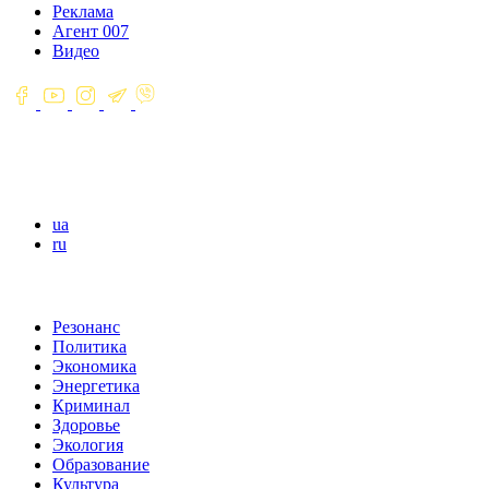
Реклама
Агент 007
Видео
ua
ru
Резонанс
Политика
Экономика
Энергетика
Криминал
Здоровье
Экология
Образование
Культура