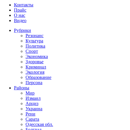
Контакты
Прайс
О нас
Видео
Рубрики
Резонанс
Культура
Политика
Спорт
Экономика
Здоровье
Криминал
Экология
Образование
Персона
Районы
Мир
Измаил
Арциз
Украина
Рени
Сарата
Одесская обл.
Болград