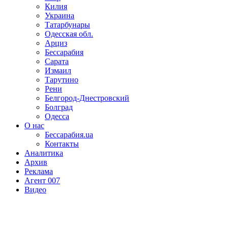
Килия
Украина
Татарбунары
Одесская обл.
Арциз
Бессарабия
Сарата
Измаил
Тарутино
Рени
Белгород-Днестровский
Болград
Одесса
О нас
Бессарабия.ua
Контакты
Аналитика
Архив
Реклама
Агент 007
Видео