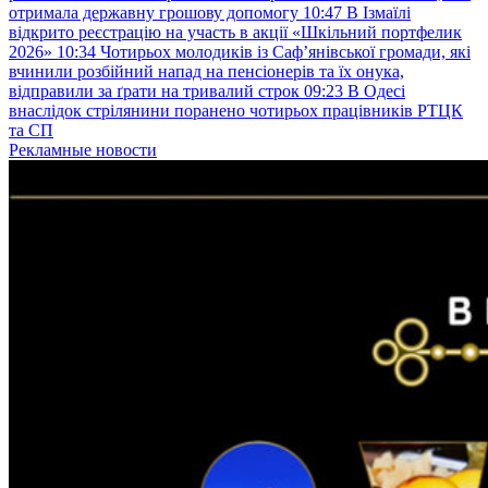
отримала державну грошову допомогу
10:47
В Ізмаїлі
відкрито реєстрацію на участь в акції «Шкільний портфелик
2026»
10:34
Чотирьох молодиків із Саф’янівської громади, які
вчинили розбійний напад на пенсіонерів та їх онука,
відправили за ґрати на тривалий строк
09:23
В Одесі
внаслідок стрілянини поранено чотирьох працівників РТЦК
та СП
Рекламные новости