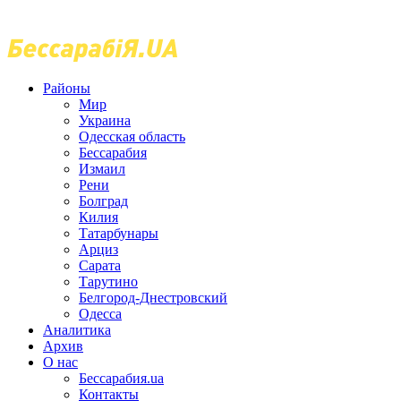
Районы
Мир
Украина
Одесская область
Бессарабия
Измаил
Рени
Болград
Килия
Татарбунары
Арциз
Сарата
Тарутино
Белгород-Днестровский
Одесса
Аналитика
Архив
О нас
Бессарабия.ua
Контакты