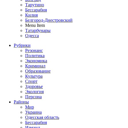
Тарутино
Бессарабия
Килия
Белгород-Днестровский
Menu Item
Татарбунары
Одесса
Рубрики
Резонанс
Политика
Экономика
Криминал
Образование
Культура
Спорт
Здоровье
Экология
Персона
Районы
Мир
Украина
Одесская область
Бессарабия
Измаил