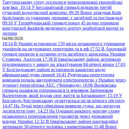
Тарутинському степу оселилися червонокнижні європейські
хом’яки
10:14
У Бессарабській громаді відкрили третій
сучасний водоочисний комплекс
09:39
Ворог атакував Київ
балістикою та ударними дронами: є загиблий та постраждалі
09:10
У Татарбунарській громаді понад 45 родин отримали
консультації фахівців медичного центру реабілітації матері та
дитини
04/08/2026
18:14
В Україні встановили 159 місць незаконного утримання
українців на окупованих територіях та в рф
17:52
В Арцизькій
громаді провели в останню путь загиблого захисника України
Стоянова Анатолія
17:38
В Ізмаїльському районі затримали
підозрюваного у замаху на зґвалтування 84-річної жінки
17:03
У Болградському районі встановили карантин щодо
африканської чуми свиней
16:41
Румунська енергетична
компанія почала закуповувати електроенергію з України через
зупинку енергоблока АЕС «Чернаводе»
16:06
Вилківська
громада назавжди попрощалася із земляком Зарічнюком
Валентином, який віддав своє життя за Батьківщину
15:19
У
Білгороді-Дністровському оговтуються після нічного обстрілу
14:47
На Дунаї через обміління виявили судна, що затонули
десятиліття тому
14:23
На Одещині викрито чергову схему
незаконного переправлення ухилянтів через державний
кордон України
12:32
В Ізмаїльському районі нацгвардійці
затримали 50-річного чоловіка з наркотиками
11:48
Ворог