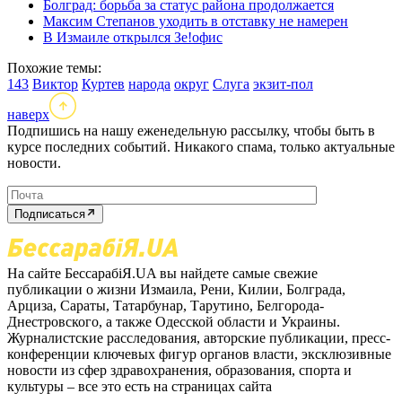
Болград: борьба за статус района продолжается
Максим Степанов уходить в отставку не намерен
В Измаиле открылся Зе!офис
Похожие темы:
143
Виктор
Куртев
народа
округ
Слуга
экзит-пол
наверх
Подпишись на нашу еженедельную рассылку, чтобы быть в
курсе последних событий. Никакого спама, только актуальные
новости.
Подписаться
На сайте БессарабіЯ.UA вы найдете самые свежие
публикации о жизни Измаила, Рени, Килии, Болграда,
Арциза, Сараты, Татарбунар, Тарутино, Белгорода-
Днестровского, а также Одесской области и Украины.
Журналистские расследования, авторские публикации, пресс-
конференции ключевых фигур органов власти, эксклюзивные
новости из сфер здравохранения, образования, спорта и
культуры – все это есть на страницах сайта