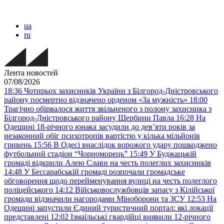
ua
ru
Лента новостей
07/08/2026
18:36
Чотирьох захисників України з Білгород-Дністровського
району посмертно відзначено орденом «За мужність»
18:00
Трагічно обірвалося життя звільненого з полону захисника з
Білгород-Дністровського району Щербини Павла
16:28
На
Одещині 18-річного юнака засудили до дев’яти років за
незаконний обіг психотропів вартістю у кілька мільйонів
гривень
15:56
В Одесі внаслідок ворожого удару пошкоджено
футбольний стадіон “Чорноморець”
15:49
У Буджацькій
громаді відкрили Алею Слави на честь полеглих захисників
14:48
У Бессарабській громаді розпочали громадське
обговорення щодо перейменування вулиці на честь полеглого
поліцейського
14:12
Військовослужбовців запасу з Кілійської
громади відзначили нагородами Міноборони та ЗСУ
12:53
На
Одещині запустили Єдиний туристичний портал: які локації
представлені
12:02
Ізмаїльські гвардійці виявили 12-річного