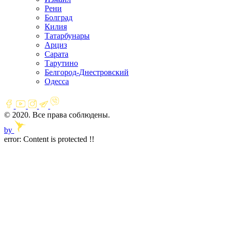
Рени
Болград
Килия
Татарбунары
Арциз
Сарата
Тарутино
Белгород-Днестровский
Одесса
© 2020. Все права соблюдены.
by
error:
Content is protected !!