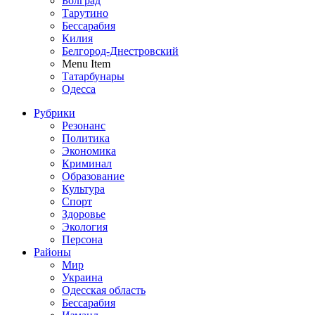
Болград
Тарутино
Бессарабия
Килия
Белгород-Днестровский
Menu Item
Татарбунары
Одесса
Рубрики
Резонанс
Политика
Экономика
Криминал
Образование
Культура
Спорт
Здоровье
Экология
Персона
Районы
Мир
Украина
Одесская область
Бессарабия