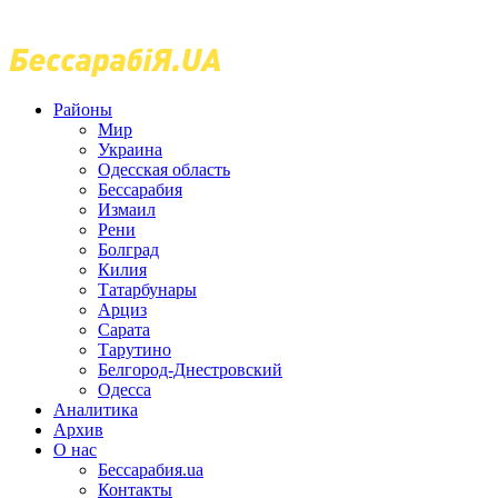
Районы
Мир
Украина
Одесская область
Бессарабия
Измаил
Рени
Болград
Килия
Татарбунары
Арциз
Сарата
Тарутино
Белгород-Днестровский
Одесса
Аналитика
Архив
О нас
Бессарабия.ua
Контакты