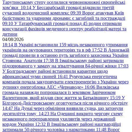
Тарутинському степу оселилися червонокнижні європейські
хом’яки
10:14
У Бессарабській громаді відкрили третій
сучасний водоочисний комплекс
09:39
Ворог атакував Київ
балістикою та ударними дронами: є загиблий та постраждалі
09:10
У Татарбунарській громаді понад 45 родин отримали
консультації фахівців медичного центру реабілітації матері та
дитини
04/08/2026
18:14
В Україні встановили 159 місць незаконного утримання
українців на окупованих територіях та в рф
17:52
В Арцизькій
громаді провели в останню путь загиблого захисника України
Стоянова Анатолія
17:38
В Ізмаїльському районі затримали
підозрюваного у замаху на зґвалтування 84-річної жінки
17:03
У Болградському районі встановили карантин щодо
африканської чуми свиней
16:41
Румунська енергетична
компанія почала закуповувати електроенергію з України через
зупинку енергоблока АЕС «Чернаводе»
16:06
Вилківська
громада назавжди попрощалася із земляком Зарічнюком
Валентином, який віддав своє життя за Батьківщину
15:19
У
Білгороді-Дністровському оговтуються після нічного обстрілу
14:47
На Дунаї через обміління виявили судна, що затонули
десятиліття тому
14:23
На Одещині викрито чергову схему
незаконного переправлення ухилянтів через державний
кордон України
12:32
В Ізмаїльському районі нацгвардійці
затримали 50-річного чоловіка з наркотиками
11:48
Ворог