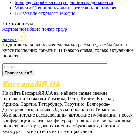
Болград: борьба за статус района продолжается
Максим Степанов уходить в отставку не намерен
В Измаиле открылся Зе!офис
Похожие темы:
жертвы
погибшие
пожар
траур
наверх
Подпишись на нашу еженедельную рассылку, чтобы быть в
курсе последних событий. Никакого спама, только актуальные
новости.
Подписаться
На сайте БессарабіЯ.UA вы найдете самые свежие
публикации о жизни Измаила, Рени, Килии, Болграда,
Арциза, Сараты, Татарбунар, Тарутино, Белгорода-
Днестровского, а также Одесской области и Украины.
Журналистские расследования, авторские публикации, пресс-
конференции ключевых фигур органов власти, эксклюзивные
новости из сфер здравохранения, образования, спорта и
культуры – все это есть на страницах сайта