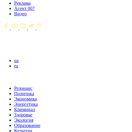
Реклама
Агент 007
Видео
ua
ru
Резонанс
Политика
Экономика
Энергетика
Криминал
Здоровье
Экология
Образование
Культура