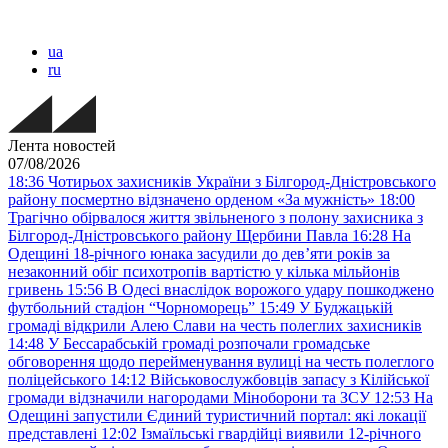
ua
ru
Лента новостей
07/08/2026
18:36
Чотирьох захисників України з Білгород-Дністровського
району посмертно відзначено орденом «За мужність»
18:00
Трагічно обірвалося життя звільненого з полону захисника з
Білгород-Дністровського району Щербини Павла
16:28
На
Одещині 18-річного юнака засудили до дев’яти років за
незаконний обіг психотропів вартістю у кілька мільйонів
гривень
15:56
В Одесі внаслідок ворожого удару пошкоджено
футбольний стадіон “Чорноморець”
15:49
У Буджацькій
громаді відкрили Алею Слави на честь полеглих захисників
14:48
У Бессарабській громаді розпочали громадське
обговорення щодо перейменування вулиці на честь полеглого
поліцейського
14:12
Військовослужбовців запасу з Кілійської
громади відзначили нагородами Міноборони та ЗСУ
12:53
На
Одещині запустили Єдиний туристичний портал: які локації
представлені
12:02
Ізмаїльські гвардійці виявили 12-річного