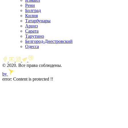
Измаил
Рени
Болград
Килия
Татарбунары
Арциз
Сарата
Тарутино
Белгород-Днестровский
Одесса
© 2020. Все права соблюдены.
by
error:
Content is protected !!