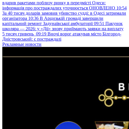
вдарив ракетами поблизу ринку в передмісті Одеси:
інформація про постраждалих уточнюється ОНОВЛЕНО
10:54
За 40 тисяч доларів замовив убивство судді: в Одесі затримали
організатора
10:36
В Арцизькій громаді завершили
капітальний ремонт Задунаївської амбулаторії
09:51
Пакунок
школяра — 2026: у «Дії» знову приймають заявки на виплату
5 тисяч гривень
09:19
Вночі ворог атакував місто Білгород-
Дністровський: є постраждалі
Рекламные новости