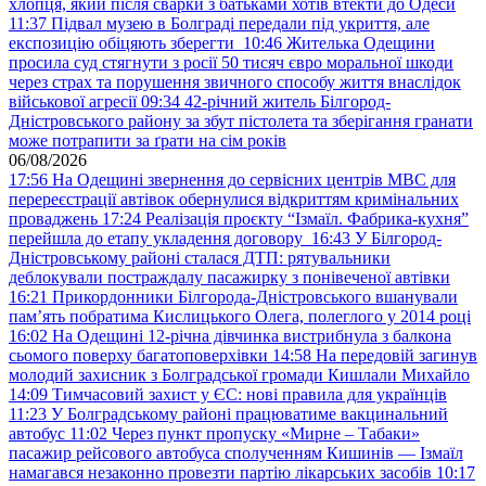
хлопця, який після сварки з батьками хотів втекти до Одеси
11:37
Підвал музею в Болграді передали під укриття, але
експозицію обіцяють зберегти
10:46
Жителька Одещини
просила суд стягнути з росії 50 тисяч євро моральної шкоди
через страх та порушення звичного способу життя внаслідок
військової агресії
09:34
42-річний житель Білгород-
Дністровського району за збут пістолета та зберігання гранати
може потрапити за ґрати на сім років
06/08/2026
17:56
На Одещині звернення до сервісних центрів МВС для
перереєстрації автівок обернулися відкриттям кримінальних
проваджень
17:24
Реалізація проєкту “Ізмаїл. Фабрика-кухня”
перейшла до етапу укладення договору
16:43
У Білгород-
Дністровському районі сталася ДТП: рятувальники
деблокували постраждалу пасажирку з понівеченої автівки
16:21
Прикордонники Білгорода-Дністровського вшанували
пам’ять побратима Кислицького Олега, полеглого у 2014 році
16:02
На Одещині 12-річна дівчинка вистрибнула з балкона
сьомого поверху багатоповерхівки
14:58
На передовій загинув
молодий захисник з Болградської громади Кишлали Михайло
14:09
Тимчасовий захист у ЄС: нові правила для українців
11:23
У Болградському районі працюватиме вакцинальний
автобус
11:02
Через пункт пропуску «Мирне – Табаки»
пасажир рейсового автобуса сполученням Кишинів — Ізмаїл
намагався незаконно провезти партію лікарських засобів
10:17