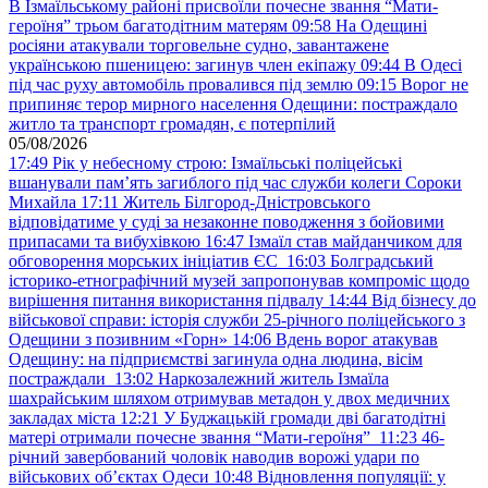
В Ізмаїльському районі присвоїли почесне звання “Мати-
героїня” трьом багатодітним матерям
09:58
На Одещині
росіяни атакували торговельне судно, завантажене
українською пшеницею: загинув член екіпажу
09:44
В Одесі
під час руху автомобіль провалився під землю
09:15
Ворог не
припиняє терор мирного населення Одещини: постраждало
житло та транспорт громадян, є потерпілий
05/08/2026
17:49
Рік у небесному строю: Ізмаїльські поліцейські
вшанували пам’ять загиблого під час служби колеги Сороки
Михайла
17:11
Житель Білгород-Дністровського
відповідатиме у суді за незаконне поводження з бойовими
припасами та вибухівкою
16:47
Ізмаїл став майданчиком для
обговорення морських ініціатив ЄС
16:03
Болградський
історико-етнографічний музей запропонував компроміс щодо
вирішення питання використання підвалу
14:44
Від бізнесу до
військової справи: історія служби 25-річного поліцейського з
Одещини з позивним «Горн»
14:06
Вдень ворог атакував
Одещину: на підприємстві загинула одна людина, вісім
постраждали
13:02
Наркозалежний житель Ізмаїла
шахрайським шляхом отримував метадон у двох медичних
закладах міста
12:21
У Буджацькій громади дві багатодітні
матері отримали почесне звання “Мати-героїня”
11:23
46-
річний завербований чоловік наводив ворожі удари по
військових обʼєктах Одеси
10:48
Відновлення популяції: у