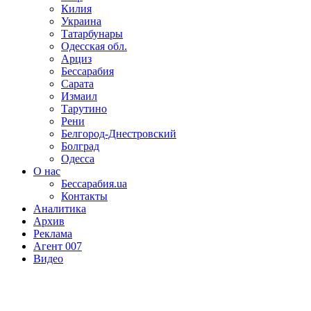
Килия
Украина
Татарбунары
Одесская обл.
Арциз
Бессарабия
Сарата
Измаил
Тарутино
Рени
Белгород-Днестровский
Болград
Одесса
О нас
Бессарабия.ua
Контакты
Аналитика
Архив
Реклама
Агент 007
Видео